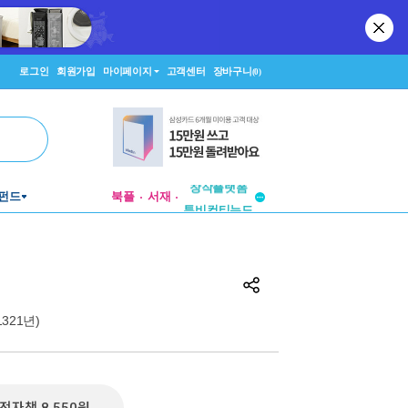
로그인
회원가입
마이페이지
고객센터
장바구니
(0)
펀드
북플
서재
투비컨티뉴드
창작플랫폼
투비컨티뉴드
(1321년)