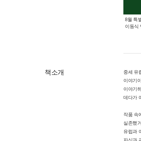
8월 특
이동식 
책소개
중세 유
이야기이
이야기하
데다가 
작품 속
실존했거
유럽과 
자신과 