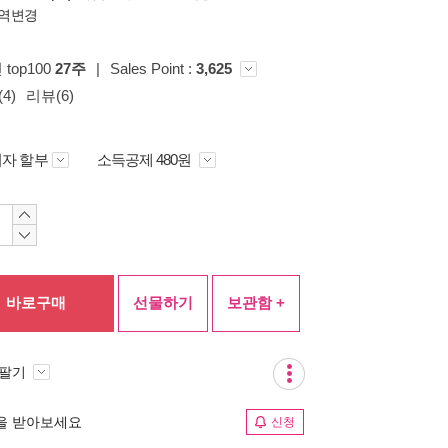
역변경
 top100
27주
|
Sales Point :
3,625
4)
리뷰(6)
자 할부
소득공제 480원
바로구매
선물하기
보관함 +
 팔기
림을 받아보세요
신청