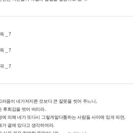
옥 _ 7
옥 _ 7
국 _ 7
끄러움이 네가저지른 것보다 큰 잘못을 씻어 주느니,
든 후회감을 벗어 버리라.
명에 의해 네가 또다시 그렇게말다툼하는 사람들 사이에 있게 되면,
내가 곁에 있다고 생각하여라.