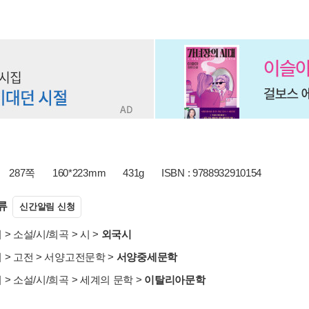
287쪽
160*223mm
431g
ISBN : 9788932910154
류
신간알림 신청
서
>
소설/시/희곡
>
시
>
외국시
서
>
고전
>
서양고전문학
>
서양중세문학
서
>
소설/시/희곡
>
세계의 문학
>
이탈리아문학