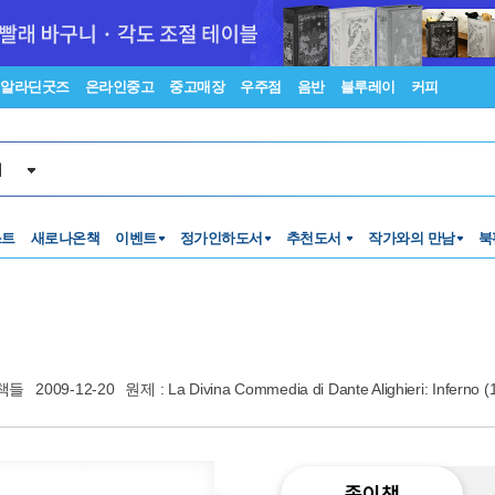
알라딘굿즈
온라인중고
중고매장
우주점
음반
블루레이
커피
서
스트
새로나온책
이벤트
정가인하도서
추천도서
작가와의 만남
북
책들
2009-12-20
원제 : La Divina Commedia di Dante Alighieri: Inferno 
종이책