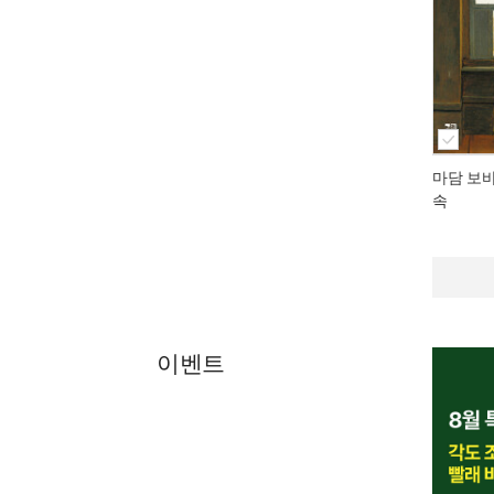
마담 보
속
이벤트