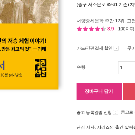
(중구 서소문로 89-31 기준)
지
서양중세문학 주간 12위
, 고전
8.9
100자평(
카드/간편결제 할인
무이
수량
장바구니 담기
중고로
중고 등록알림 신청
관심 저자, 시리즈의 출간 알