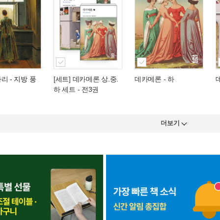
바리
- 지방 풍
[세트] 데카메론 상.중.
데카메론 - 하
하 세트 - 전3권
더보기