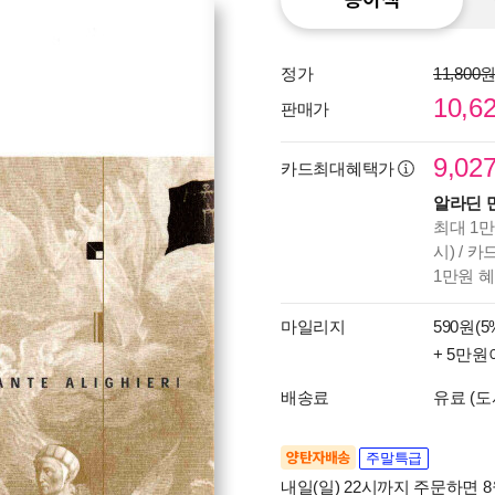
정가
11,800
10,6
판매가
9,02
카드최대혜택가
알라딘 
최대 1만
시) / 
1만원 
마일리지
590원(5
+ 5만원
배송료
유료 (도
양탄자배송
주말특급
내일(일) 22시까지 주문하면 8월