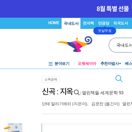
HOME
전자책
만권당
외국도서
국내도서
첫달무료
국내도
분야보기
오뒷세이아
추천마법사
베
소득공제
신곡 : 지옥
열린책들 세계문학 93
|
단테 알리기에리
(지은이),
김운찬
(옮긴이)
열린