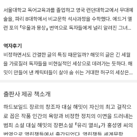
수확>, <데인 가의 저주>, <몰타의 매> 등의 작품을 차례로 발
서울대학교 독어교육과를 졸업하고 영국 런던대학교에서 무대예
표했다. 제1차 세계 대전 이후 알 카포네와 같은 밀주업자가 대중
술을, 파리 8대학에서 비교문학 석사과정을 수학했다. 에드거 앨
의 영웅이 되고 범죄가 들끓던 1920년대 미국 사회를 배경으로
런 포의 『우울과 몽상』 번역으로 독자들에게 널리 알려진 그녀는
한 작품들을 주로 썼기 때문에 '1920년대의 작가'라 불리기도 한
‘20세기의 에드거 앨런 포’로 평가받는 퍼트리샤 하이스미스의
다. 집필을 시작한 것이 1922년이고 마지막 소설이 1934년에 출
‘리플리 5부작’ 전권을 번역하기도 했다. 그 밖의 주요 번역 작품
역자후기
간되었기 때문에 창작 경력은 비교적 짧다고 할 수 있다. 그 후로
으로는 퍼트리샤 콘웰의 『소설가의 죽음』, 『사형수의 지문』, 『약
비정하면서도 간결한 글의 특징 때문일까? 해밋의 글은 긴 세월
는 영화 일에 몰두했으며, 그의 작품 또한 영화로 다수 만들어졌
탈자』, 댄 브라운의 『천사와 악마』, 가스통 르루의 『오페라의 유
을 가로질러 독자들을 비현실적인 세상으로 데려가는 듯하다. 해
다. 특히 <몰타의 매>는 무려 세 번이나 영화화되었다. 1940년
령』, 아나이스 닌의 『헨리와 준』, 노먼 메일러의 『숲속의 성』, 스
밋이 만들어 낸 캐릭터들이 살아 숨 쉬는 거대한 허구의 세상은
대부터 돌연 정치에 몰두해 공산당 활동을 하다가 옥살이도 잠시
테프니 메이어의 『호스트』 등이 있다.
온통 안개 속에 휩싸여 있고, 그 풍경은 서늘하고 비정하다. 그리
했지만 공산주의 이념에 깊이 몰두했다고 보이지는 않는다. 194
고 마침내 독자들이 마지막 페이지를 넘겼을 때, 그 세상은 마치
출판사 제공 책소개
2년 사병으로 재입대해 제2차 세계 대전에 참전했고 1945년 제
총성이 울려 퍼지듯, 연기처럼 간결하게, 아무런 흔적도 없이 사
대한 뒤 제퍼슨 사회과학 대학에서 추리소설 작법을 가르쳤다. 1
하드보일드 장르의 창조자 대실 해밋이 자신의 최고 걸작으
라져 버리는 듯하다.
961년 사망해 알링턴 국립 묘지에 묻혔다. 주요 작품으로 장편 <
로 꼽은 작품 인간의 욕망과 비정한 정치의 이면을 드러내는
대단한 강도>(1927), <피의 수확>(1929), <데인 가의 저주>
범죄 소설 대실 해밋의 장편소설 『유리 열쇠』가 홍성영 씨의
(1929), <몰타의 매>(1930), <유리 열쇠>(1931), <여윈 남자
번역으로 열린책들에서 출간되었다. 열린책들 세계문학 시