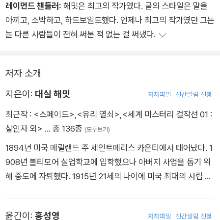
어도 확성기는 들고 다니지 말아야지. 혼자 생각하는 거라면 어떤
레이먼드 챈들러:
해밋은 최고의 작가였다. 글의 스타일은 말을
멍청한 생각이라도 아무도 신경 쓰지 않겠지만, 이렇게 떠들어 대
아끼고, 소박하고, 하드보일드했다. 언제나 최고의 작가였던 그는
면 안 되지.」
늘 다른 사람들이 전혀 써본 적 없는 걸 써냈다.
그녀는 눈을 크게 떴고 눈빛은 어두웠다. 「아빠가 죽인 거구나.」
목소리는 나지막했지만 단호하고 확신에 차 있었다.
저자 소개
지은이:
대실 해밋
저자파일
신간알림 신청
최근작 :
<스페이드>
,
<유리 열쇠>
,
<세계 미스터리 걸작선 01 :
살인자 외>
… 총 136종
(모두보기)
1894년 미국 메릴랜드 주 세인트메리스 카운티에서 태어났다. 1
908년 볼티모어 실업학교에 입학했으나 아버지 사업을 돕기 위
해 중도에 자퇴했다. 1915년 21세의 나이에 미국 최대의 사립 탐
정 회사인 핑커턴 탐정 사무소에 취직, 탐정 일을 시작했다. 1921
년 건강 문제로 일을 그만둔 뒤 잡지에 작품을 발표하기 시작해, 1
옮긴이:
홍성영
저자파일
신간알림 신청
927년부터 탐정 소설 비평을 게재하고 <대단한 강도>, <피의