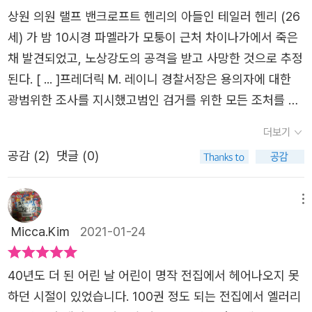
같네요.네드가 형제처럼 지내는 폴 매드빅은 합법과 불법을
상원 의원 랠프 밴크로프트 헨리의 아들인 테일러 헨리 (26
오가는 정치인이에요. 네드는 매드빅의 브레인 역할을 해주
세) 가 밤 10시경 파멜라가 모퉁이 근처 차이나가에서 죽은
고 있고요. 근래 매드빅은 선거를 앞두고 자신의 정치적 입
채 발견되었고, 노상강도의 공격을 받고 사망한 것으로 추정
지를 위해 헨리 상원의원의 딸 재닛과 결혼하려는 계획을 세
된다. [ ... ]프레더릭 M. 레이니 경찰서장은 용의자에 대한
우고 있어요. 그러던 중 갑자기 재닛의 오빠인 테일러가 차
광범위한 조사를 지시했고범인 검거를 위한 모든 조처를 취
이나가에서 시신으로 발견되는 사건이 벌어졌고, 네드는 이
하겠다는 성명을 발표했다.​1931년에 출간된 이 책은 단순한
더보기
사건를 맡아 범인을 추적하게 돼요. 점점 사건을 파헤쳐갈수
탐정 소설이라기 보다 오히려 정치 범죄 스릴러에 가깝다고
록 아무도 믿을 수 없는, 불신과 혼란의 상황으로 치닫는데...
공감 (
2
)
댓글 (0)
볼 수 있다. 이렇게 오래 전에 쓰인 책이 현재도 여전히 재미
인간의 탐욕이란 그 끝을 알 수 없어서 더 무서운 것 같아요.
있게 읽힌다는 것은 그때와 현재가 어느 정도 공유하는 접점
끝까지 가봐야 불편하고 끔찍한 진실을 마주하게 될 뿐이에
이 있다는 걸까? 사실 그 당시는 범죄가 다소 미화되고 낭만
메뉴
요.마지막 결말을 확인하면서 역시나, 알다가도 모를 것이
적으로 여겨지던 시절이라 지금과는 많이 다르겠지만 지금
Micca.Kim
2021-01-24
인간이라는 걸 다시금 확인하는 계기였어요. 세상에 믿을 놈
우리가 살고 있는 이 시점에도 숨겨져있던 정치인들의 부패
하나 없다는 사실, 범죄의 세계가 결코 해피엔딩일 수 없다
와 타락, 성 스캔들이 만천하에 드러나는 일이 종종 생긴
40년도 더 된 어린 날 어린이 명작 전집에서 헤어나오지 못
는 걸 증명해주는 이야기였어요. 그런 의미에서 네드 보몬트
다. 우리는 여전히 반복되는 범죄와 부패 그리고 비밀 속에
하던 시절이 있었습니다. 100권 정도 되는 전집에서 엘러리
는 비호감이지만 무시할 수 없는 존재였던 것 같아요. 처음
서 살아가고 있는 것은 아닐까?​대실 해밋은 미국을 대표하