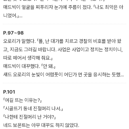
얽힌 이 사건에 뛰어들어 그 전모를 파헤쳐 간다. 그러나 사건은
매드빅이 얼굴을 찌푸리자 눈가에 주름이 졌다. 「나도 최악은 아
충격과 반전을 거듭하며 점점 더 안개 속으로 빠져들어 가는
니었어.」
데…….
네드 보몬트는 얼룩덜룩한 시가 끝을 잘라 냈다. 손은 떨렸지만
목소리는 침착했다. 「테일러도 함께 있었어?」 그는 매드빅을 쳐
P.97~98
다보지 않고서 물었다.
오로리가 말했다. 「폴, 난 대가를 치르고 경찰의 비호를 받아 왔
「식사 자리엔 없었는데, 그건 왜?」
고, 지금도 그러길 바랍니다. 사업은 사업이고 정치는 정치이니,
네드 보몬트는 꼬았던 다리를 쭉 뻗어 의자에 몸을 기댔고, 시가
따로 떼어서 생각해 줘요.」
를 잡은 손으로 무심히 원을 그리며 말했다. 「길 위쪽 하수구에 죽
매드빅이 대꾸했다. 「안 돼.」
어 있어.」
섀드 오로리의 눈빛이 어렴풋이 어딘가 먼 곳을 응시하는 듯했다.
매드빅은 여전히 침착한 모습으로 물었다. 「그래?」
그는 서글픈 웃음을 짓고는 아일랜드 억양이 약간 묻어나는 바리
톤 음성으로 말했다. 「그럼 서로 죽여야 할 텐데요.」
P.101
매드빅의 푸른 눈빛은 모호했고, 목소리도 눈빛만큼이나 헤아리
「여길 뜨는 이유는?」
기 힘들었다. 그가 말했다. 「네가 그럴 생각이라면 그렇게 되겠
「시골뜨기 동네 진절머리 나서.」
지.」
「나한테 진절머리 난 거야?」
백발의 섀드는 고개를 끄덕이며 여전히 구슬픈 목소리로 말했다.
네드 보몬트는 아무 대꾸도 하지 않았다.