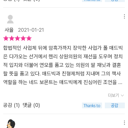
순수한 인간의 욕망을 표현한 순수소설에 가까워보이기도
되었습니다. 무려 1931년에 처음 출간된 이 작품은 앞서 언
를 위해 매표 행위도 서슴지 않던 매드빅은 상원의원의 딸
여 훌륭한 작품을 이루어냈다. 그렇지만 역시 하드보일드의,
한다.읽기 전, 그리고 읽은 후 머리 속에 내내 떠오른 것은
급한 하드보일드 소설을 이야기할 때 대표적으로 언급되는
재닛을 좋아하며 그녀와 결혼하고 싶다는 속내를 보몬트에
남성미가 물씬 풍기는 글을 좋아하는 독자들에게 좀 더 어필
재미있게 봤던 미드 '하우스 오브 카드'였다. (시즌 3 이후로
메뉴
작품 중 하나로 기존 추리소설 혹은 탐정소설에서 보여 왔던
게 드러내기도 합니다.그러던 중 상원의원의 아들이자 재닛
할 작품이라는 것은 확실한 것 같다.​네드 보몬트는 손을 뻗
는 조금 미지근해졌지만) 정치판에서 벌어지는 온갖 음험한
추리 게임, 퍼즐 게임적 요소를 최대한 배제하고 사실적 묘
사율
2021-01-21
의 오빠인 테일러가 거리에서 시체로 발견됩니다. 이후 사건
어 테이블에 놓인 묵직한 맥주잔을 움켜잡았지만 집어들지
계략과 범죄, 인간의 본모습. 이런 것을 보여주는 것은 인간
사를 극대화하여 이후 하드보일드의 전형을 만들어낸 작품
관련인물들에게 매드빅을 비난하는 내용이 담긴 수상한 편
는 않았다. 잔을 움켜잡느라 몸이 다소 기울었을 뿐, 그는 매
본연의 욕망에 대한 성찰을 요구하는 작가의 경고일 것이다.
으로 유명합니다. 출판사 책 소개에도 언급되었지만 실제 대
합법적인 사업체 뒤에 암흑가까지 장악한 사업가 폴 매드빅
지가 날아들기 시작하고, 언론마저 살인사건과 관련하여 매
드빅을 정면으로 응시했다. 야윈 얼굴은 굳어 있었고, 긴장
그런면에서 필자가 생각하기에 식욕, 성욕과 금전욕 등의 모
실 해밋이 자신의 작품 중 가장 만족스러운 작품이라 자평했
은 다가오는 선거에서 헨리 상원의원의 재선을 도우며 정치
드빅을 의심하는 기사를 내보냅니다. 도박중독자지만 냉정
한 탓에 입가에 선명한 주름이 졌고,짙은 눈동자는 매드빅의
든 욕구 중에서도 가장 추악한 것은 아무래도 명예욕이 아닌
다는 이야기가 있을 정도입니다. 처음 출간된 지 무려 90년
적 입지와 더불어 연모를 품고 있는 의원의 딸 재닛과 결혼
하고 합리적인 브레인이기도 한 보몬트는 정치적 긴장감이
푸른 눈동자를 매섭게 노려보았다.​ 제프가 말했다. 이렇게
가싶다. 최소한 그것들은 인간의 생물학적인 본연의 잠재된
이나 지난 작품이지만 낡거나 고리타분하지 않습니다. 추리
할 뜻을 품고 있다. 매드빅과 친형제처럼 지내며 그의 책사
도사린 이 사건의 진실을 캐내려 하지만 시간이 갈수록 상황
얻어터지기 좋아하고 이렇게 패고 싶은 놈은 처음이네. (....)
무의식의 욕구가 아닌 이유로, 그 어떤 변명으로도 순수해질
소설 팬이지만 대실 해밋을 만나본 적이 없는 독자라면 반드
역할을 하는 네드 보몬트는 매드빅에게 진심어린 조언을 아
은 점점 불리해지고 급기야 매드빅과의 관계도 위태로워지
앞이 보이지 않는 네드 보몬트는 뺨 한가운데를 정면으로 가
수 없기 때문에.욕망하는 순간, 유리열쇠는 깨어져 버린다.
시 한번은 읽어봐야 할 책으로 추천드리고 싶습니다. 덧붙이
끼지 않는다. 네드는 헨리 상원의원의 후원과 재닛의 결혼을
기 시작합니다. 역시 하드보일드는 저와는 궁합이 잘 안 맞
격당했고 바닥에 큰대자로 쓰러졌다.​ ​우리의 탐정 아닌 탐
더보기
유리열쇠라는 제목과, 책 표지에서 느낄 수 있겠지만, 필자
는 말 하나 : 열쇠는 그 특성상 자물쇠를 열기 위해 자물쇠에
통해 상류사회로 진출하려는 매드빅의 야망을 눈치채고, 토
는 장르라는 걸 다시 한 번 확인시켜준 작품입니다. 주인공
정, 네드 보몬트는 많은 위험을 이겨내고 폴의 결백을 어떻
가 생각하기에 유리열쇠가 의미하는 것은 바로 '돌이킬 수
공감 (
1
)
댓글 (0)
들어가 힘이 가해져야 합니다. 그런데 유리 열쇠는 보기에는
사구팽 당할 것을 우려하여 의원과의 관계를 끊으라고 조언
네드 보몬트의 매력적인 캐릭터라든가 몇 차례의 반전과 의
게 증명할 것인가? 여기서 한가지 더 궁금한 점이 있다면,
없는' 인간의 욕망 발현이다. 작 중 단 한번 재닛이 본인의 꿈
아름답고 그럴 듯 해보이지만 실제 자물쇠에 들어가 힘이 가
하지만 매드빅은 귀담아 듣지 않는다. 그런데 얼마 지나지
외의 범인 등 충분히 흥미진진한 요소를 갖춘 이야기지만,
제목인 [ 유리 열쇠 ] 가 의미하는게 과연 뭘까? 이다. 표지
에 대해 이야기하면서 언급한 이 유리열쇠는 이 소설이 의미
해지는 순간 부서질 수 있습니다. 작품 전체의 이야기를 담
않아서 헨리 상원의원의 아들 테일러 헨리가 피살된다. 늦은
메뉴
‘역자 해설’에 언급된대로 “등장인물의 내적인 감정과 생각