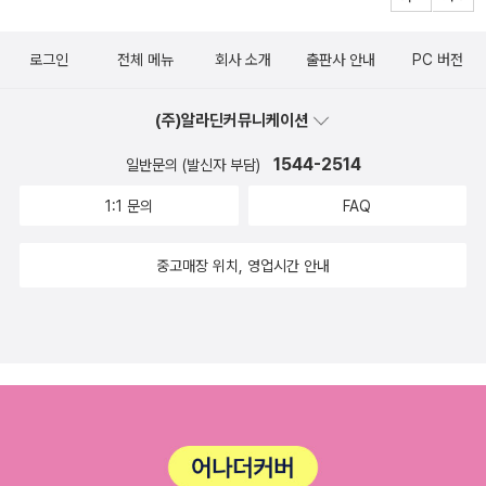
청을 하지만 선거를 앞두고 구설수에 휘말릴 수는 없다. 선
리'가 살해된 것이었습니다.이 사건...왠지 구린 냄새가 확 풍
다. 상황은 급박한데 문장 어디에도 작가가 감정에 호소하는
거 앞에서는 어떤 실수도 용납할 수 없다. ​폴 매드빅은 현직
겨집니다.그래서 네드 보몬트는 자신이 이 사건에 개입할 수
부분이 없다. 마치 그들의 추악한 싸움을 관망하듯 써내려간
로그인
전체 메뉴
회사 소개
출판사 안내
PC 버전
의원인 헨리 의원의 딸 재닛 헨리와의 결혼을 꿈꾼다. 정치
있도록 매드빅에게 부탁을 하게 되고 사건의 전모를 향해 갈
다. 이 메마른 건조함이 나쁘지 않다.오랜만에 읽은 하드보
적 협력자인 헨리 의원과 절친하게 지내며 딸 재닛 헨리에게
수록 미궁 속으로 빠져들게 되는데...사실 매드빅의 딸인 '오
(주)알라딘커뮤니케이션
일드 소설이다. 대실 해밋의 작품은 몇 권 읽지 않았는데, 기
마음을 두지만 상황이 여의치 않다. 헨리 의원의 아들 테일
팔'이 테일러와 애인 사이인 것이 탐탁지 않았었고 테일러가
회가 닿아서 즐겁게 읽었다. 오래 전 레이먼드 챈들러를 통
러 헨리가 폴 매드빅의 딸 오팔과 사랑하는 사이이기 때문이
1544-2514
일반문의 (발신자 부담)
죽기 전 오팔과 함께 있었습니다.(아마 아버지가 이 사실을
해 하드보일드를 처음 접하면서 챈들러만큼 만족할 만한 작
다. 테일러와 딸 오팔의 교제를 반대하는 이 미묘한 관계가
1:1 문의
FAQ
알면 속이 부글부글하겠지요...?!)그리고 그날 저녁 매드빅은
품을 자주 만나지 못했다. 그가 존경과 지지를 보내는 작가
지속되던 중, 테일러 헨리가 시체로 발견되며 네드 보몬트가
상원의원의 저녁 초대에 참석했었고 후에 말다툼이 있었다
라고 하니 나머지 작품들도 찾아서 읽어봐야겠다. ♤ 리뷰어
이 사건의 진실을 추적하며 본격적인 이야기가 시작된다. ​살
중고매장 위치, 영업시간 안내
는 사실이...그래서 사건의 조각들은 단 한 사람을 항하고 있
스클럽을 통해 도서를 지원받아 쓴 지극히 사적인 리뷰
인 사건 발생 후 네드 보몬트를 비롯해 관련된 모든 사람들
었습니다.바로 '폴 매드빅'.네드 보몬트는 누군가의 '모함'이
이 정체 불명의 편지를 받는다. 단 폴 매드빅 한 사람을 제외
라며 진실을 파헤치려 하고... 하지만 사건과 관련된 이들에
하고. 그렇게 사건은 폴 매드빅 한 사람을 지목하며 범인을
게 의문의 편지에선 전부 그를 지목하고...과연 매드빅은 테
확정해 나간다. 이 소설이 정치판이여서일까. 1931년에 쓰
일러를 죽였을까...?「말썽쟁이ㅣ 아가씨, 정치는 거친 게임이
여진 소설이지만 소설 속 상황은 현실과 결코 다르지않다.
고, 지금 일어나는 일도 마찬가지야. 『업저버』는 우리 반대
아니 마치 데칼코마니처럼 그대로 옮겨놓은 듯 하다. 정치인
편에 섰으니 폴에게 타격을 줄 기사가 진실인지 아닌지 따위