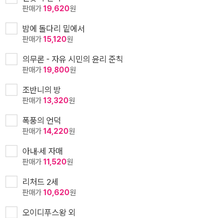
판매가
19,620
원
밤에 돌다리 밑에서
판매가
15,120
원
의무론 - 자유 시민의 윤리 준칙
판매가
19,800
원
조반니의 방
판매가
13,320
원
폭풍의 언덕
판매가
14,220
원
아내·세 자매
판매가
11,520
원
리처드 2세
판매가
10,620
원
오이디푸스왕 외