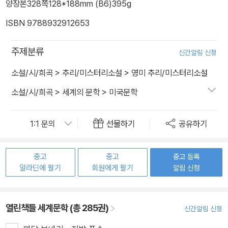
양장본
328쪽
128*188mm (B6)
395g
ISBN 9788932912653
주제분류
신간알림 신청
소설/시/희곡
>
추리/미스터리소설
>
영미 추리/미스터리소설
소설/시/희곡
>
세계의 문학
>
미국문학
선물하기
공유하기
중고
중고
중고 등록
알라딘에 팔기
회원에게 팔기
알림 신청
열린책들 세계문학 (총 285권)
신간알림 신청