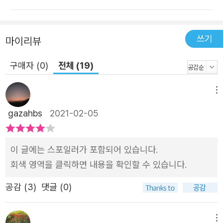
리에서 가장 중요하다고 생각했다. 글의 스타일은 말을 아끼
고, 소박하고, 하드보일드했다. 언제나 최고의 작가였던 그
쓰기
마이리뷰
는 늘 다른 사람들이 전혀 써본 적 없는 걸 써냈다.> 이 책을
옮긴 홍성영 번역가는 간결하고 비정한 느낌을 풍기는 해밋
구매자 (0)
전체 (19)
특유의 하드보일드한 문체를 섬세하게 살려냈다. 번역 원본
으로는 영국 Orion Books사의 2002년 판본을 사용했다.
메뉴
gazahbs
2021-02-05
이 글에는 스포일러가 포함되어 있습니다.
회색 영역을 클릭하면 내용을 확인할 수 있습니다.
공감 (
3
)
댓글 (0)
메뉴