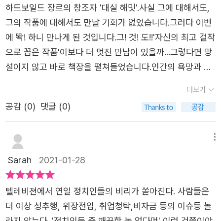
에게 익명의 편지들이 도착한다.범인을 아는 사람이 보낸 것
과 비교하면 상당히 단순하고 담백한 편이다. 네드의 케릭터
하드보일드 장르의 창조자 '대실 해밋'.사실 그에 대해서도,
상원의원의 경쟁자인 빌 론 의원 편에 붙어있는 섀드 오로리
어난 작품이다 보니 어쩌면 심리나 감정 같은 ‘기름기’를 싹
일까? 아니면 범인이 보낸 것일까. 네드의 조수인 잭의 활
역시, 전략가로 나옴에도 불구하고 대부분 거의 무모한 방식
그의 작품에 대해서도 만날 기회가 없었습니다.그러다 이번
가 월터 아이번스를 꼬드기면서 일이 복잡해진다. 웨스트 형
걷어낸 하드보일드 스타일을 지니게 된 게 숙명처럼 여겨지
약으로 타자기로 쓴 편지를 쓴 사람의 정체도 드러난다.
으로 문제에 부딪힌다. 초반부 상당한 한량으로 비춰지기도
에 똭! 하니 만나게 된 것입니다.그! 것! 도!!'자신의 최고 걸작
제의 피살 사건은 선거와 맞물려 폴 매드빅과 섀드 오로리의
기도 하지만, 그래도 독자가 이입하고 몰입할 수 있는 여지
이 소설은 미국 초기의 탐정소설이고 술과 도박을 좋아하
하는데, 그런 모습을 왜 표현했는지 이해가 되지 않을정도로
으로 꼽은 작품'이보다 더 멋진 만남이 있을까...그렇다면 망
권력싸움으로 번진다. 테일러 헨리와 웨스트 형제를 죽인 살
가 어느 정도만 있었다면 훨씬 더 대중적이고 매력적인 작품
는 네드 보몬트가 초짜 탐정이 되어사건을 쫒는 형식이다.
계산적이며 치밀하다. 매드독 역시, 그정도 위치에 올랐다는
설이지 않고 바로 책장을 펼쳐들었습니다.인간의 욕망과 추
인범은 누구일까? 단순한 암흑가 권력 싸움의 희생양일
이 됐을 거란 아쉬움이 마지막 장을 덮으면서 내내 머릿속에
당시 사회상이 잘 드러나있고 네드의 용감한 활약이 잘 그려
설정에 비해서는 과하게 무대포이며 고집스럽다. 그럼에도
악한 정치의 이면을 파헤치는하드보일드 범죄 소설『유리 열
까? 경쟁자라고는 하지만 도망갈 곳도 없이 섀드 오로리를
남았습니다. 줄거리, 캐릭터, 사건만 보면 ‘재미있는 스릴
더보기
져있다.폴과 테일러가 다투는 장면을 봤다는 목격자의 등장
불구하고 상당한 몰입감을 주는 것은 마치 담백한 국물이 있
쇠』 이 소설을 이끌어갈 주인공 '네드 보몬트'.그에게는 친형
밀어 붙이는 매드빅의 방식이 못마땅해 뉴욕으로 떠날 결심
러’를 위한 재료들은 다 모여 있는 셈인데 대실 해밋이라는
으로 살인자는 폴이 아닐까 했다.네드 보몬트는 사건을 수사
공감 (
0
)
댓글 (0)
는 한식처럼 질리지 않는다는데 있었다. 흔히 막장이라 불리
처럼 지내는, 합법과 불법, 음지와 양지를 오가며 세력을 넓
을 하는 네드와 이를 말리는 매드빅의 사이가 틀어진다. 이
셰프의 레시피는 그 재료들의 말초적이고 끈적끈적한 부분
하면서 폴과 언쟁을 벌이고 등을 돌린다.폴이 범인이라고 생
우는 드라마나 소설들은 잠깐 맛을 보기에는 자극적이고 화
혀 가는 정치인 '폴 매드빅'이 있었습니다.매드빅은 애정과
틈을 이용해 섀드가 끼어들어 네드에게 매드빅의 비리를 신
들은 도저히 용납할 수 없었던 것 같습니다. 사실, 제 취향
각해서 그런가 했지만 역시 탐정소설의 진수는 반전이 아닌
려하여 재밌을 수 있으나 끊임없는 반전이나 과한 설정에는
분노가 뒤섞인 표정으로 네드 보몬트에게 자문을 구하려 합
메뉴
문사에 제보해주면 현금 2만달러와 도박장 운영권을 주겠다
가운데 하나가 ‘지극히 대중적인 미스터리나 스릴러에 하드
가. 권력을 유지하려는 세력과 인간의 탐욕이 빚어낸 비극
질리게 마련이다. 반면 유리열쇠는 마치 뜨끈한 설렁탕처럼
니다.선거를 앞두고 헨리 상원의원의 재선을 도우며 자신의
고 제안한다. 섀드에게 덫을 놓기 위해 찾아갔다가 오히려
Sarah
2021-01-28
보일드란 겉멋을 살짝 입힌 스타일’인데, 정통 마니아 입장
을 그렸다.상원의원의 딸과 결혼해서 권력을 얻으려는 폴,
자극적이지는 않지만 질리지 않고 그 바닥까지 읽어낼 수 있
정치적 입지를 넓히는 것과 동시에 연모하던 상원의원의 딸
함정에 빠진 네드. 빚에 쪼들린 '업저버' 기자 매튜스를 협박
에선 “그건 사이비!”라고 비난할지도 모르겠지만 전 딱 그
과연 헨리를 순수하게 사랑하긴 했을까.그리고 헨리를 이용
는 담백한 추리소설이었다. 최근 그 화려한 소설들에 조금
'재닛 헨리'와의 결혼을 꿈꾸고 있었습니다.하지만 네드 보몬
해 매드빅에 대한 악의적인 기사를 쓰게 해 그를 테일러 헨
텔레비젼에서 연일 정치인들의 비리가 쏟아진다. 사람들은
정도 수준의 하드보일드에 만족하려고 합니다. 하드보일드
하여 거물과 결탁하려는 남자의 말로는 비참하다. * 출판
물렸다면 한번쯤 담백하게 쉬어가는 것은 어떨까.
트는 아까부터 핏기 없이 창백한 얼굴로 그에게 나지막이 말
리 살인 사건의 범인으로 뒤집어 씌어 선거에 승리하려는 섀
더 이상 성추행, 위장전입, 취업청탁,비자금 등의 이슈등 놀
에 적응 못한 불평만 잔뜩 늘어놓은 서평이 되고 말았는데,
사로부터 도서를 제공받아 작성한 리뷰입니다.
을 합니다.「그가 재선되고 나서도 계속 형과 손잡을 거라 생
드 오로리. 이 즈음 네드를 비롯해 오팔, 재닛, 파 검사 등 매
라지 않는다. '정치인들 중 깨끗한 놈 없다며' 이런 것쯤이야
구체적인 내용을 예로 들 수 있다면 좋겠지만, 하드보일드라