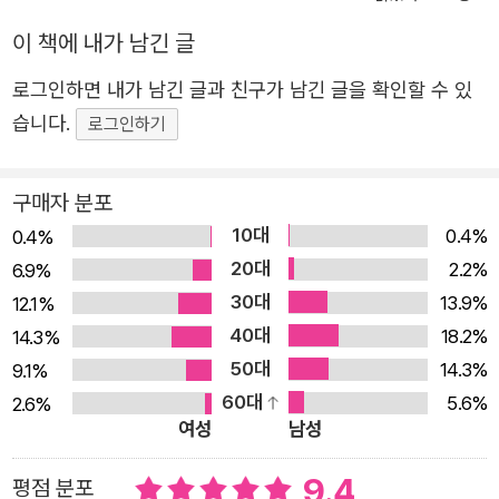
들이 영화로 만들어져 큰 성공을 거두었다. 『유리 열쇠』는
이 책에 내가 남긴 글
대실 해밋의 대표작 중 하나로, 특히 해밋이 스스로 자신의
로그인하면 내가 남긴 글과 친구가 남긴 글을 확인할 수 있
소설 중 최고 걸작으로 손꼽은 작품이다. 합법과 불법의 세
습니다.
로그인하기
계를 오가는 정치인 폴 매드빅과 그를 보좌하는 인물 네드
보몬트를 중심으로 비정한 정치와 폭력의 세계를 그리는 이
야기로, 선거를 앞두고 일어난 상원 의원 아들 살해 사건의
구매자 분포
진실을 파헤치는 과정을 담고 있다. 영국 평론가 줄리언 시
10대
0.4%
0.4%
먼스는 이 작품을 <해밋이 성취한 가장 높은 지점>이라고
20대
2.2%
6.9%
평하며 <20세기 범죄 문학의 절정>이라고 극찬했다. 북유
30대
13.9%
12.1%
럽 최고의 탐정 소설에 주어지는 문학상인 <유리 열쇠상>
40대
18.2%
14.3%
의 유래가 된 작품으로, 코엔 형제의 영화 「밀러스 크로싱」(1
50대
14.3%
9.1%
990)의 모티브가 된 소설이기도 하다. 도시의 거물 폴 매드
60대
5.6%
2.6%
빅은 합법과 불법, 음지와 양지를 오가며 세력을 넓혀 가는
여성
남성
정치인이다. 그를 따르며 보좌하는 네드 보몬트는 늘 도박에
9.4
평점 분포
빠져 살지만, 매드빅과 형제처럼 가깝게 지내며 그의 브레인