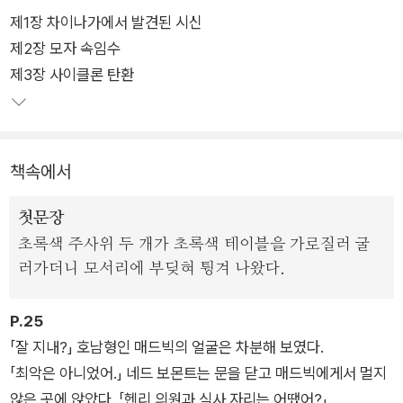
제1장 차이나가에서 발견된 시신
영국 평론가 줄리언 시먼스는 이 작품을 <해밋이 성취한 가장 높
제2장 모자 속임수
은 지점>이라고 평하며 <20세기 범죄 문학의 절정>이라고 극
제3장 사이클론 탄환
찬했다. 북유럽 최고의 탐정 소설에 주어지는 문학상인 <유리 열
쇠상>의 유래가 된 작품으로, 코엔 형제의 영화 「밀러스 크로싱」
(1990)의 모티브가 된 소설이기도 하다.
책속에서
도시의 거물 폴 매드빅은 합법과 불법, 음지와 양지를 오가며 세
력을 넓혀 가는 정치인이다. 그를 따르며 보좌하는 네드 보몬트는
첫문장
늘 도박에 빠져 살지만, 매드빅과 형제처럼 가깝게 지내며 그의
초록색 주사위 두 개가 초록색 테이블을 가로질러 굴
브레인 역할을 한다. 매드빅은 선거를 앞두고 자신의 정치적 입지
러가더니 모서리에 부딪혀 튕겨 나왔다.
를 넓히기 위해 그가 평소 연모하던 상원 의원의 딸 재닛 헨리와
결혼하려는 계획을 세운다.
P.25
「잘 지내?」 호남형인 매드빅의 얼굴은 차분해 보였다.
그러던 중 재닛의 오빠인 테일러 헨리가 거리에서 싸늘한 시체로
「최악은 아니었어.」 네드 보몬트는 문을 닫고 매드빅에게서 멀지
발견되는 사건이 발생하고, 네드 보몬트는 미묘한 정치적 긴장이
않은 곳에 앉았다. 「헨리 의원과 식사 자리는 어땠어?」