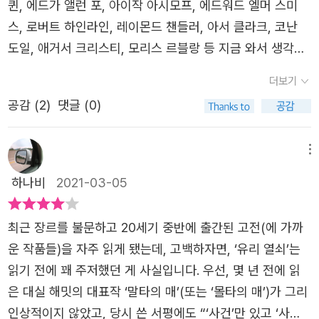
퀸, 에드가 앨런 포, 아이작 아시모프, 에드워드 엘머 스미
부터 네드는 예리한 촉으로 경고했다는 걸, 뒤늦게 알아차렸
는 범죄 스릴러, 그것도 하드보일드 범죄 스릴러 작가 중 하
스, 로버트 하인라인, 레이몬드 챈들러, 아서 클라크, 코난
네요. 치열한 심리전과 음모. 누구를 위한 범죄인지, 그 누구
나이다. 그래서 인지 그의 작품을 읽노라니, 예전에 읽었던
도일, 애거서 크리스티, 모리스 르블랑 등 지금 와서 생각해
도 말할 수 없는 비극인 것 같아요. 유리 열쇠, 이보다 더 강
레이먼드 챈들러 작가의 작품도 떠올랐다. 강렬하고 건조한
보면 정말 굵직 굵직한 이름값을 가진 작가들의 작품들을 만
력한 경고는 없을 것 같네요.네드 보몬트는 시가를 입에 물
더보기
하드보일드식의 사건 전개와 문체.... 많은 작가들이 그의 스
날 수 있었습니다. 지금도 SF와 추리소설을 좋아하는 것을
고는 여전히 부드러운 목소리로 물었다.「형이 뒤에서 밀어주
타일을 따라하려고 했다가 실패했다고 하니, 그의 인기를 과
공감 (
2
)
댓글 (0)
보면 제 독서 취향은 아마도 그 때 형성된 것이 아닌가 합니
지 않으면,」그는 <형>을 힘주어 말했다. 「헨리 의원이 이번
히 짐작할 수 있는 부분이다. 사실 대실 해밀이 1920~1930
다.그때 대실 해밋(Dashiell Hammett, 1894~1961)이라
에 당선될 수 있을까?」 매드빅의 목소리는 차분했고 확신에
년대 범죄 사건들을 생생하게 구현할 수 있었던 이유가 바로
는 작가를 만난 적이 있습니다. “말타의 매(The Maltese F
메뉴
차 있었다. 「어림도 없지.」네드 보몬트는 잠시 머뭇거리더니
그가 실제로 탐정이었기 때문이 아닐까 싶다. 탐정일을 하면
alcon)”라는 작품이었던 것으로 기억합니다. 아마도 중역본
물었다. 「그렇다는 걸 그도 알아?」「당연히 알겠지. 그런데 설
하나비
2021-03-05
서 당시 뒷골목을 접수했던 갱스터들의 권력 독점과 범죄 행
에다 발췌본이었겠지만 그럼에도 불구하고 다른 작가들과는
령 모른다 해도, 그게 너와 도대체 무슨 상관이야?」 네드 보
각, 즉 도박과 밀주 제조 그리고 뇌물을 통해 경찰과 정치인
확연히 다른 소설임이 느껴졌던 기억이 어슴푸레 남아 있습
몬트는 비웃듯 희미하게 웃으며 말했다. 「모른다면 내일 저
최근 장르를 불문하고 20세기 중반에 출간된 고전(에 가까
들을 장악했던 모습을 면밀히 관찰했기에 이런 훌륭한 작품
니다. 그러한 스타일의 미스터리 소설을 하드보일드라고 한
녁 식사에 형을 초대하지 않았겠지?」...「저녁 식사 자리는 내
운 작품들)을 자주 읽게 됐는데, 고백하자면, ‘유리 열쇠’는
을 낼 수 있었지 않나 생각해본다.이 책은 탐정 소설로 분류
다는 것은 나중에 알았지요. 마치 007 시리즈만이 스파이
일이 처음이야?」 「응, 처음이지만 마지막이 되지는 않을 거
읽기 전에 꽤 주저했던 게 사실입니다. 우선, 몇 년 전에 읽
되고 있지만 사실 주인공 네드 보몬트는 탐정이 아니다. 그
영화라 생각하던 만 보던 사람이 제이슨 본 시리즈를 처음
다.」 「생일파티에 초대받지는 못했고?」 「응.」매드빅이 머뭇거
은 대실 해밋의 대표작 ‘말타의 매’(또는 ‘몰타의 매’)가 그리
는 정치적으로 큰 영향력을 미치는 갱스터인 폴 매드빅의 오
봤을 때의 느낌과도 비슷할 것입니다. 네, 대실 해밋은 레이
리며 말했다. 「아직은.」 「그렇다면 형이 원하는 대답은 해줄
인상적이지 않았고, 당시 쓴 서평에도 “‘사건’만 있고 ‘사
른팔, 즉 해결사라고 보면 된다. 네드는 도박을 매우 좋아하