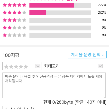
72.7%
역할을 한다. 매드빅은 선거를 앞두고 자신의 정치적 입지를
27.3%
넓히기 위해 그가 평소 연모하던 상원 의원의 딸 재닛 헨리
와 결혼하려는 계획을 세운다. 그러던 중 재닛의 오빠인 테
0%
일러 헨리가 거리에서 싸늘한 시체로 발견되는 사건이 발생
0%
하고, 네드 보몬트는 미묘한 정치적 긴장이 얽힌 이 사건에
0%
뛰어들어 그 전모를 파헤쳐 간다. 그러나 사건은 충격과 반
전을 거듭하며 점점 더 안개 속으로 빠져들어 가는데……. 그
100자평
게시물 운영 원칙
리고 그 안개 너머로는 한 치 앞을 내다볼 수 없는 인간의 욕
망과 사랑, 추악한 정치의 이면, 끝을 알 수 없는 불신의 미
카테고리
로가 보일 듯 말 듯 정체를 드러내며 독자들을 혼란 속으로
몰아넣는다. 등장인물의 내적인 감정과 생각을 배제한 채 그
들의 행동과 주변의 정황만으로 글을 이끌어 가기 때문에,
독자들이 어느 누구도 온전히 믿지 못하는 불신 속에서 전개
가 반전을 거듭하여 손에 땀을 쥐게 한다. 사건을 해결해 가
현재
0
/280byte (한글 140자 이내)
는 주인공 네드 보몬트는 도박 중독에 목적을 위해서는 불법