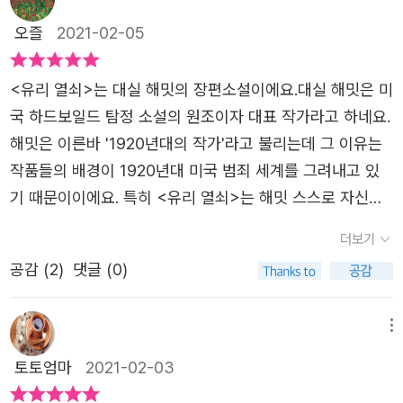
오즐
2021-02-05
<유리 열쇠>는 대실 해밋의 장편소설이에요.대실 해밋은 미
국 하드보일드 탐정 소설의 원조이자 대표 작가라고 하네요.
해밋은 이른바 '1920년대의 작가'라고 불리는데 그 이유는
작품들의 배경이 1920년대 미국 범죄 세계를 그려내고 있
기 때문이이에요. 특히 <유리 열쇠>는 해밋 스스로 자신의
소설 중 최고의 걸작으로 손꼽는 작품이라고 해요. 이 책을
더보기
읽는 내내 여러 편의 범죄 영화가 머릿속에 떠올랐어요. 실
공감 (
2
)
댓글 (0)
제로 <유리 열쇠>는 코엔 형제의 영화 「밀러스 크로싱」(19
90)의 모티브가 되었다고 하네요. 그만큼 범죄의 세계를 절
묘하게 그려냈다고 볼 수 있어요.일단 주인공 네드 보몬트는
메뉴
도박에 빠져 사는 인간이라서 그리 호감가는 인물은 아니에
토토엄마
2021-02-03
요. 다만 뛰어난 두뇌의 소유자라는 점이 유일한 장점일 것