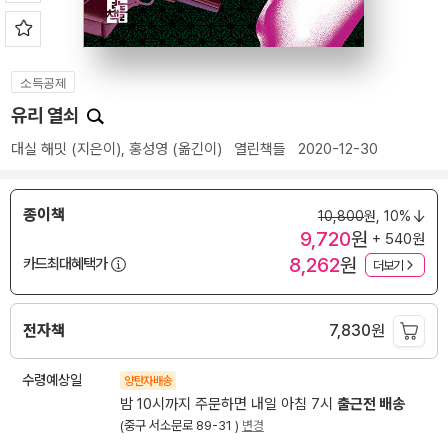
소득공제
유리 열쇠
대실 해밋
(지은이),
홍성영
(옮긴이)
열린책들
2020-12-30
종이책
10,800
원,
10%
9,720
원
+ 540원
8,262
원
카드최대혜택가
더보기
전자책
7,830
원
수령예상일
양탄자배송
밤 10시까지 주문하면 내일 아침 7시
출근전 배송
(중구 서소문로 89-31 )
변경