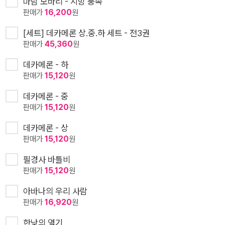
마담 보바리 - 지방 풍속
판매가
16,200
원
[세트] 데카메론 상.중.하 세트 - 전3권
판매가
45,360
원
데카메론 - 하
판매가
15,120
원
데카메론 - 중
판매가
15,120
원
데카메론 - 상
판매가
15,120
원
필경사 바틀비
판매가
15,120
원
아바나의 우리 사람
판매가
16,920
원
한낮의 열기