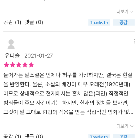
몬드 챈들러(Raymond Thornton Chandler, 1888~195
수 없어.」 매드빅은 무심한 표정으로 물었다. 「어떤 대답?」
람’은 잘 안 보이다보니 딱딱한 뒷맛만 남았다. 영미권 하드
고 폴의 뒷처리를 주로 담당하고 있다. 그런데 폴이 상원의
더보기
9)와 함께 하드 보일드의 원조라 할 수 있는 작가입니다. 하
「아무 선물도 주지 마.」 「말도 안 돼!」네드 보몬트는 어깨를
보일드는 나와는 그리 잘 안 맞는 것 같다.”고 쓸 정도로 큰
원의 딸인 재닛 헨리를 목표물로 삼으면서 일이 복잡하게 꼬
드보일드는 느와르적인 요소가 강하고 현실적 요소가 강하
공감 (
1
)
댓글 (0)
으쓱했다. 「그럼 하고 싶은 대로 해. 나는 묻는 말에 대답했
매력을 못 느꼈기 때문입니다.또, 하필 며칠 전 일본 하드보
이기 시작한다. 폴은 재닛과 결혼하게 해준다면 다음 선거에
게 반영된 스타일로 그 이전까지 낭만적이며 추리에 방점을
을 뿐이니까.」「왜 주지 말라는 거야?」 「상대방이 받고 싶어
일드의 대표작가인 하라 료의 신작 ‘지금부터의 내일’을 읽
서 상원의원에게 폭발적인 지지를 해주겠다면서 거래를 제
둔 탐정 소설과는 확연히 구별되는 스타일의 소설을 의미합
한다는 확신이 없이는 선물을 해서는 안 되니까.」 (15-19
곤 당분간은 국적(?)을 불문하고 ‘하드보일드’는 멀리 하려
메뉴
안했지만, 갑작스럽게 재닛의 오빠인 테일러 헨리가 차이나
니다.“초록색 주사위 두 개가 초록색 테이블을 가로질러 굴
p)
는 생각을 한 탓도 있었습니다. 하지만 고전이 풍기는 유혹
거리에서 죽은 채 발견되면서 폴의 발등에 불이 떨어진다.
유니솔
2021-01-27
러가더니 모서리에 부딪혀 튕겨 나왔다.”내드 보먼트는 도박
과 함께, 북유럽 최고의 탐정 소설에 주어지는 문학상인 ‘유
왜냐하면 테일러가 살아있을 때 마지막으로 그와 함께 있는
에서 돈을 계속 잃자 형이라 부를 만큼 가까운 사이이자 정
리 열쇠상’의 유래가 된 작품이란 점, 또 오래 전에 인상 깊
걸목격된 사람이 바로 폴이기 때문.​​네드 보몬트는 즉각적으
들어가는 말소설은 언제나 허구를 가장하지만, 결국은 현실
치인인 폴 매드빅에게 돈을 빌리러 갔다 그가 헨리 상원의원
게 본 영화 ‘밀러스 크로싱’의 모티브가 된 작품이란 점 등 여
로 행동에 착수한다. 그는 폴과의 우정 그리고 자신의 직업
을 반영한다. 물론, 소설의 배경이 매우 오래전(1920년대)
의 딸과 결혼할 것이라는 이야기를 듣습니다. 바로 그날 헨
러 가지 기대감이 들기도 해서 ‘하드보일드’에 대한 씁쓸한
까지 위태롭게 만들면서도 폴의 결백을 증명하려 애쓴다. 그
이므로 상대적으로 현재에서는 흔치 않은(과연) 직접적인
리 상원의원의 아들 테일러가 살해된 것을 내드 보먼트가 발
기억들은 싹 지워버리고 거장 대실 해밋과 다시 한 번 만나
뿐 아니라 경쟁 구도에 있는 갱스터와 부패한 지방 검사 그
범죄들이 주요 사건이기는 하지만. 현재의 정치를 보자면,
견합니다. 그리고 사건은 걷잡을 수 없이 커지는데… 이번에
보기로 결심했습니다. 폴 매드빅은 합법과 불법, 음지와 양
리고 기사를 조작한 신문사 등의 계략을 잘 피해가다가 몇
그것이 말 그대로 형법의 적용을 받는 직접적인 범죄가 없어
읽은 “유리 열쇠 (대실 해밋 著, 홍성영 譯, 열린책들, 원제 :
지를 오가며 세력을 넓혀 가는 도시의 거물이며, 네드 보몬
번 위험에 빠지기도 하고 실패를 겪기도 하지만 결국엔 테일
보일 뿐, 실제로는 그 보다 더 추악하고 더러우며 소설같은
The Glass Key)”는 이전에 황금가지에서 번역된 적이 있
더보기
트는 그런 매드빅의 브레인이자 형제처럼 가깝게 지내는 인
러 헨리의 살인 사건에 대한 진실을 밝혀낸다. 그는 자신만
일들이 더 많은 것을 보면, 오히려 유리열쇠 속의 정치판은
는 작품인데 이번에 열린책들에서 다른 번역가에 의해 출간
물입니다. 선거를 앞두고 자신이 후원하는 상원의원의 승리
공감 (
1
)
댓글 (0)
의 스타일 - 시적이면서도, 짧고 날카로운 문체 - 를 이용하