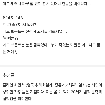
「그럴 수밖에요. 나도 이제 덩치가 너무 커져서 당신이 함부로 걷
매드빅 역시 아무 말 없이 잠시 있더니 한숨을 내쉬었다.
어차 버리지는 못할 겁니다.」
「정말 절묘한 타이밍에 날 버리는구나.」
매드빅은 의자에 몸을 기대어 다리를 꼬고 여전히 무심한 어투로
바텐더가 연한 색 맥주 두 잔과 프레첼 한 접시를 들고 왔다. 바텐
P.145~146
말했다. 「덩치가 커져서 쉽게 당하지는 않겠지만, 결국 당하게 될
더가 문을 닫고 나가자마자 매드빅이 소리쳤다. 「네드, 너 정말 함
「누가 죽였는지 알아?」
거야.」 그는 입을 꼭 다물었다가 생각을 곱씹듯 덧붙였다. 「그렇
께하기 힘든 놈이야!」
네드 보몬트는 천천히 고개를 가로저었다.
고말고.」
네드 보몬트는 어깨를 으쓱했다. 「나도 아니라고 한 적 없어.」
「아빠는?」
네드 보몬트는 눈을 깜박였다. 「누가 죽였는지 폴은 아느냐고 묻
는 거야?」
그녀는 한쪽 발을 힘껏 구르며 소리쳤다. 「아빠가 죽였느냐고 묻
는 거야.」
네드 보몬트는 그녀의 입을 막고는 닫힌 병실 문을 노려보며 나지
추천글
막이 중얼거렸다. 「입 다물어.」
줄리언 시먼스 (영국 추리소설가, 평론가):
『유리 열쇠』는 해밋이
그녀는 한 걸음 물러서며 그의 손을 밀어냈고, 고집을 꺾지 않으
성취한 가장 높은 지점이다. 이는 곧 이 책이 20세기 범죄 문학의
며 재차 물었다. 「아빠가 그랬느냐니까!」
절정임을 의미한다.
그는 화난 목소리로 나지막이 말했다. 「멍청하게 굴고 싶다면 적