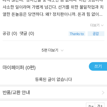
각해?」 - page 16「왜 헨리 의원을 도둑인 양 몰아세우는지
드빅의 주변 인물들에게 세 문장으로 이루어진 편지가 날아
사소한 일이라며 가볍게 넘긴다. 선거를 위한 물밑작업과 치
는 게 문장 하나, 문단 한 대목을 콕 찝어서 설명할 수 있는
모르겠구나. 그는 점잖은 신사인 데다 -」「물론이지. 『포스트』
든다. 문장의 차이는 있지만 내용은 동일하게 매드빅을 테일
열한 돈놀음은 당연하다. 왜? 정치판이니까. 돈과 힘 없이는
것이 아니다보니 이런 인상비평밖에 할 수가 없었습니다. 다
지에도 미국 정치계에 몇 안 되는 귀족이라고 나오니까. 딸
러 살인 사건의 범인으로 지목하고 있다. 오팔까지 아빠가
절대 살아날 수 없다. 그래서 정치인에게는 돈 가진 자가 항
만, 직접 읽기 전에 하드보일드에 대한 편견을 갖는 것은 무
더보기
도 마찬가지고. 그들을 만나러 가기 전에 만반의 태세를 갖
살인범이라고 굳게 믿을 뿐만 아니라 이제 차이나가에 사는
상 붙고 뒷일을 해결하는 자가 따라다닌다. 선거에 이기기
모한 일이니 조금이라도 호기심이 생긴다면 대실 해밋이든
추라는 것도 그 때문이야. 그렇지 않으면 당할 게 뻔해. 저들
공감 (
0
)
댓글 (0)
모든 사람들이 매드빅이 테일러 헨리의 살인범이라고 생각
위해서는 수단 방법을 가리지 않는다. 정의? 그건 선거에 당
레이먼드 챈들러든 아니면 다른 어느 작가를 통해서라도 한
은 형을 하등 동물쯤으로 여길 거고, 어떤 규칙도 통하지 않
한다. 그런데 네드에게 자기가 테일러를 죽였다고 자백하는
선된 후 정의를 부르짖으면 된다. 선거 전까지는 정의도 원
두 편쯤은 직접 맛보기를 권하고 싶습니다. (이렇게 하드보
을 테니까.」 - page 17 ~ 18사랑에 눈이 멀어 아무런 조언
매드빅. 그가 정말 테일러를 죽였을까? 그리고 예상치 못한
칙도 없다. ​대실 해밋의 소설 『유리 열쇠』는 정치인 폴 매드
일드에 부적응 증상을 보이면서도 책장에 방치된 레이먼드
5편 더보기
도 받아들이지 않으려는 매드빅.그의 모습을 쓸쓸히 바라보
반전, 매드빅의 진심, 그리고 권력의 무상.교양 뒤에 숨은 권
빅과 그를 도와주는 네드 보몬트가 재선을 앞두고 벌어진 살
챈들러의 ‘필립 말로 시리즈’는 언젠가 꼭 읽어야 할 숙제라
며 돌아가는 네드 보몬트.그런데...차이나가에서 고개가 왼쪽
력을 향한 추악한 야망, 정치나 조직폭력배나 싸우는 상대와
인 사건의 이야기다. 선거가 있으면 재임 중인 정치인은 자
고 생각하고 있습니다.)
쓰기
마이페이퍼 (0편)
으로 돌아가 도로변을 향하고 있는 죽은 청년의 얼굴이 가로
방식이 다를 뿐 크게 다를 바 없는 지저분한 진흙탕 싸움의
신의 업적을 대중들에게 어필한다. 거리의 전봇대에 매달린
등 불빛에 환하게 드러났습니다.양쪽을 둘러보고, 길 위쪽으
실체. 돈과 권력 앞에 너나할 것 없는 민낯이 드러난다. 뭔가
국회의원들의 '~ 철도선 확정' 과 같은 전단지들이 펄럭거리
등록된 글이 없습니다
로도 아무도 없는 상황.두 블록 떨어진 길 아래쪽 건너편의
손에 잡힐 듯 하지만 잡히지 않는 범인. 살인 사건을 빌미로
며 마치 자신의 힘으로 해낸 듯 홍보한다. 폴 매드빅 또한 재
<로그 캐빈 클럽> 앞에 남자 둘이 자동차에서 내리는 모습
각각의 이권 다툼이 얼키설키되어 정작 사건의 범인을 찾는
반품/교환 안내
선을 앞두고 상수도 계약을 따내기 위해 골머리를 앓는다.
이 보였습니다.우선 이 상황을 매드빅에게 알린 후 경찰에
데는 관심이 없다. 그들은 오직 이 싸움에서 이길 수만 있다
자신의 뒷일을 봐주는 네드 보몬트가 친구의 형을 빼달라는
신고한 네드 보몬트.알고 보니 상원 의원 아들 '테일러 헨
면 누가 죽어나가든 상관이 없다. 소설은 건조하게 흘러간