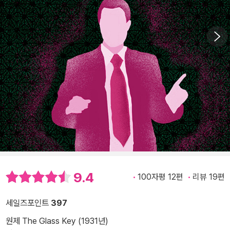
9.4
100자평 12편
리뷰 19편
세일즈포인트
397
원제 The Glass Key (1931년)