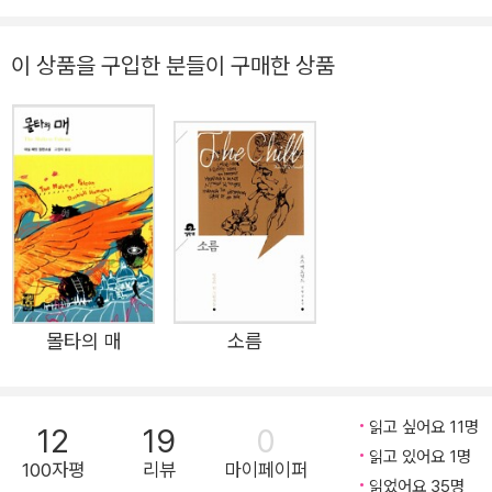
>(1934) 등과 '이 작은 돼지'(1934) 등의 단편소설이 있다.
리즈의 265번째 책이다. 대실 해밋은 하드보일드 장르의 창
시자로 평가받는 작가로, 뛰어난 작품성으로 하드보일드 탐
이 상품을 구입한 분들이 구매한 상품
정 소설을 문학의 반열에 올려놓은 거장으로 손꼽힌다. 군더
더기 없는 간결한 문체, 인물의 심리나 감정을 직접 언급하
지 않고 관찰자로서 행동만을 묘사하는 서술 방식, 거칠고
비정한 현실을 날것 그대로 드러내는 그의 스타일은 이후 추
리 소설계의 한 흐름을 형성한 하드보일드 장르의 전범이 되
었다. 그가 활발히 활동했던 1920~1930년대는 사회적으
로 전쟁과 혼란, 대공황과 범죄, 불안과 냉소가 극에 달해 있
던 시대였고, 범죄와 폭력이 일상이 된 사회였다. 미국 최대
몰타의 매
소름
의 사립 탐정 회사인 핑커턴 탐정 사무소에 취직하여 실제로
탐정으로 일했던 해밋은 그저 머릿속 상상이 아니라 일상 곳
곳에서 맞부딪히는 범죄의 세계를 생생하게 그려 냈다. 때문
읽고 싶어요 11명
12
19
0
에 그의 글은 범죄 이야기를 다루는 이전의 소설들과는 확연
읽고 있어요 1명
100자평
리뷰
마이페이퍼
히 달랐고, 당대 독자들을 매료시켰다. 또한 그의 많은 작품
읽었어요 35명