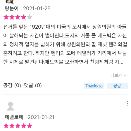
에 나온 이미지에서 보듯, 만약 유리로 만든 열쇠로 문을 열
하는 바를 적나라하게 표현한 요소다.상원의원 출마를 앞두
아내는 정말 훌륭한 제목입니다. 덧붙이는 말 둘 : 이 작품의
밤, 시신을 처음 발견한 네드는 곧장 매드빅에게 사실을 알
을 배제한 채 그들의 행동과 주변의 정황만으로 글을 이끌어
왕눈이
2021-01-28
려고 시도하면 열쇠는 당연히 부러질 것이고 그 문은 영원히
고 그 후원인으로 어둠의 세계 보스인 매드독과, 그 후원을
제목은 나중에 북유럽 추리문학상 중 하나인 ‘유리열쇠상
리고 경찰에 신고한다. 사건 현장에는 테일러의 모자가 사라
가는” 방식은 무미건조함은 물론 때론 너무 불친절하다는
밖을 향해 열려있을 수 밖에 없다. 소설 속 재닛의 꿈 속에서
받는 헨리, 그리고 매드독의 마음을 빼앗은 헨리의 딸 재닛.
(Glass Key award, 1992~)’의 이름에 남게 됩니다. #대
졌고, 그는 죽은 날 오후 내내 매드빅의 딸 오팔과 함께 있었
인상까지 남기면서 몰입하기도 어렵고 공감하기도 어려운
선거를 앞둔 1920년대의 미국의 도시에서 상원의원의 아들
그녀와 네드가 뱀을 피해 집 안으로 들어가지만 열쇠가 유리
그리고 반대파인 오로리. 이들은 모두 야욕에 휩싸여 헨리의
실해밋, #홍성영, #열린책들, #영미소설, #하드보일드※ 출
다. 한편 네드는 자신의 돈을 갖고 도망간 버니가 테일러의
책읽기를 요구하고 있었습니다. 지나치게 세세한 내면 묘
이 살해되는 사건이 벌어진다.도시의 거물 폴 매드빅은 자신
가 부서져서 뱀에게 죽고 만다는 이야기가 나온다. 이것이
아들인 타일러의 사망으로 막다른 종막을 향해 달려간다.그
판사로부터 도서를 제공받아 직접 읽고 주관에 따라 서평을
차용 증서를 이용해 테일러를 협박했음을 알고 버니의 애인
사 때문에 도무지 페이지가 안 넘어가는 일부 심리스릴러 작
의 정치적 입지를 넓히기 위해 상원의원의 딸 재닛 헨리와결
과연 그녀의 사악한 행위를 의미하는 것인지 아니면 진짜 범
와중에 네드는 매드독의 책사로 매드독을 위해 냉철한 판단
작성하였습니다.
리를 속여 떼먹힌 돈도 찾고 증거 조작으로 버니를 테일러
품도 견디기 힘들었지만, 기름기 하나 없는 퍽퍽한 살코기
혼하려고 한다. 하지만 헨리의 오빠 테일러가 거리에서 싸늘
인이 누구인지를 가리키는 것인지 알 수는 없지만, 어쨌든 [
으로 맡은 임무를 수행해나가지만 아무런 욕망이 없는 그로
살해 용의자로 몰아간다. 물론 네드는 증거 불충분으로 버니
같은 정통 하드보일드 역시 그에 못잖게 소화하기 어려운 장
한 시체로 발견된다.매드빅을 보좌하면서 친형제처럼 지내
유리 열쇠 ] 를 통해서 작가가 전하려 하는 메세지는 어느 정
써는 그 욕망의 소용돌이 속에서 그저 흘러가는 조각배일
가 다시 풀려날 것을 알고 저지른 일이지만. 며칠 후 또 한
르라는 생각입니다. 더구나 원조 거장이라 할 수 있는 대실
는 네드 보몬트는 도박중독에 빠져살지만 뛰어난브레인을
도 독자에게 전달되었다고 볼 수 있겠다.​​진정한 탐정물, 혹
뿐, 흐름을 바꾸지는 못한다.그것은 마치 이미 욕망으로 들
더보기
건의 살인사건이 발생한다. 피해자는 프랜시스 웨스트라는
해밋의 작품이니 그 ‘퍽퍽함’은 더 말할 나위도 없었던 것 같
지닌 인물이다. 그는 뛰어난 감각으로 이 살인사건을 쫓는
은 추리물이라고는 보기 어렵지만 나름 위트있는 대사들도
어찬 방문을 유리열쇠로 열어버린, 그리하여 그 모든 욕망의
남자로 자정 직후 퇴근하다가 총에 난사되어 사망했는데, 문
공감 (
0
)
댓글 (0)
습니다. 무엇보다 다른 인물은 논외로 치더라도 주인공인 네
다. 폴은 확실히 거물이었고 네드 보몬트는 그에게 부탁하
많고 빠른 전개와 네드의 몸을 던지는 액션 묘사로 인해서
밀어내는 힘을 이겨내지 못해 이제는 방에 들어설 수 밖에
제는 피해자의 형 또한 한 달 전에 살해되었고, 그 용의자가
드 보몬트의 속내나 감정이라도 제대로 알고 싶다는 생각이
여 파검사의 특별수사관으로 활동하게 된다.폴에게는 동지
읽는 내내 즐거웠던 소설 [ 유리 열쇠 ]
없는 것과 마찬가지다.그 어떤 사유로든, 욕망을 막아설 수
티모시 아이번스라는 것. 티모시의 동생이고 매드빅의 수하
수시로 들었는데, 그의 말이나 행동에 궁금한 점이 너무 많
도 많았지만 적도 많은 사람이었다. 그리고 그가 거리에서
메뉴
있는 것은, 그 방문을 잠글 수 있는 것은 결국에는 또 다른
에서 일하는 월터 아이번스는 형을 감옥에서 빼내달라고 조
았고, 특히 미스터리를 풀어가는 탐정으로서의 역할에선 앞
테일러와 다투는 장면을 봤다는 목격자도 나왔다. 과연 테일
욕망의 열쇠인 것이다.담백한 추리소설아무래도 오래된 작
페넬로페
2021-01-21
르고 있는 상황인데, 선거기간 동안 트러블이 될 만한 일을
뒤 맥락조차 이해하기 어려운 대목들이 종종 눈에 띄었기 때
러를 죽인 범인은 누구일까. 네드 보몬트를 비롯해 몇 명
품인만큼, 온갖 반전과 복선과 술수로 뒤섞인 요즘 추리소설
자제해야 하는 매드빅 입장에서는 여의치 않다. 이때 헨리
문입니다. 금주법이 시행되고 범죄가 난무하던 시대에 태