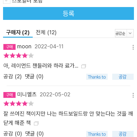
스포일러 포함
과 폭력을 저지르는 것도 서슴지 않는 인물이지만, 자신만의
등록
독특한 신념과 독립성을 가지고 살아가는 매력적인 캐릭터
이기도 하다. 또한 두뇌를 통한 추리뿐 아니라 거친 폭력의
구매자 (2)
전체 (12)
현장에 뛰어들어 긴박한 혈전을 벌이기도 하며 사건을 해결
해 나가는 방식은 하드보일드 소설의 진수를 보여 준다. 해
moon
2022-04-11
메뉴
밋이 문학과 영화에 남긴 영향은 거대했다. 탐정이 두뇌만이
아니라 육체와 비정함을 무기로 범죄적인 사회에 홀로 맞서
아, 레이먼드 챈들러와 하라 료가...
는 이미지는 이후 20세기인의 상상력에 지속적인 흔적을 남
공감 (
2
)
댓글 (0)
겼다. 줄리언 시먼스는 레이먼드 챈들러와 로스 맥도널드를
제치고 해밋을 하드보일드 소설의 가장 위대한 거장으로 꼽
미니멜츠
2022-05-02
메뉴
았다. 그의 문학성 때문이었다. 해밋의 문학적 후계자로 평
가받으며 그에게 절대적인 지지를 보낸 레이먼드 챈들러는
잘 쓰여진 책이지만 나는 하드보일드랑 안 맞는다는 것을 깨
다음과 같은 말로 그에 대한 존경과 애정을 표하기도 했다.
닫게 해준 책
<해밋은 최고의 작가였다. 감정이 부족하다는 평가를 받기
공감 (
0
)
댓글 (0)
도 하지만, 오히려 남자들의 우정에 관한 기록이야말로 스토