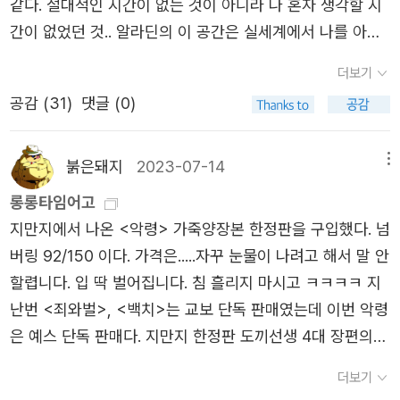
은 결말은 왜 허무일까? 모든 사상이 다 그렇지는 않을텐데,
가장 핵심적인 장이라고 본다. 자살에 대해 흔히 알려진 오
같다. 절대적인 시간이 없는 것이 아니라 나 혼자 생각할 시
도박 중독으로 빚에 허우적거리며 빚쟁이를 피해 글을 썼다.
주의, 허무주의에 대한 비판과 슬라브주의 띄우기에 점점 질
폭동과 살인, 자살, 공허가 두드러진다. 왜 도스토옙스키는
해를 실제 통계와 사례를 통해 바로잡으며, 자살에 대한 정
간이 없었던 것.. 알라딘의 이 공간은 실세계에서 나를 아는
그는 숱한 개인사의 불행을 딛고 위대한 작품들을 완성했다.
려가고 있다.역시 중고로 저렴하게 구매한 빨간 『미성년』은
이렇게 그리고 있는 것일까? 나는 19세기 러시아에서 원인
신사회심리적 이론에 큰 부분을 할애한다. 사회적 오욕이자
사람은 (오래전부터) 아무도 모르는 공간이라 혼자만 있을
구질서가 무너지고 자본주의가 들어서는 러시아의 시대적
그냥 새 책. 세계문학전집별로 경쟁이 치열한 4대 장편과 달
더보기
을 찾는다. 계급의 벽이 높은 사회다. 사상이 뿌리내리고 꽃
도덕적 낙인에 불과했던 자살은 1897년 에밀 뒤르켐의 명
때 후다닥 글을 올린다. 얼마전엔 오래 사용했던 컴퓨터가
모순을 투영한 많은 작품을 썼다. 특히 『죄와 벌』, 『백치』,
리, 우리나라에서 『미성년』은 선택지가 이것 하나 뿐이다.
공감 (
31
)
댓글 (0)
피우기에는 그 경계가 장애가 된다. 그들에게는 프롤레타리
저 <자살론>의 출간 이후 학문적인 연구 대상이 된다. 작가
고장나 내 컴퓨터도 없는 상황. 컴퓨터가 없으니 또 그것대
『악령』, 『미성년』, 『카라마조프가의 형제들』 같은 굵직한 작
다소 철없는 19세 청년 아르까지의 회고록 형식으로 전개되
아가 없다는 작중 인물의 말이 기억에 남는다. 지식인들의
는 사회학적 측면이 지나치게 부각되는 한편 정신분석학적
로 매력이 있어서 고치지도 않고 있다. 이래저래 불편한 상
품들을 남기며, 20세기의 사상과 문학에 깊은 영향을 끼쳤
는 이 작품은 평가가 낮은 편이다. 김정아 박사에 따르면 작
모임 밖으로 나갈 개방된 출구가 없었다. 방화나 폭동이 사
분석이 아직 부족함을 비판하며, 프로이트와 정신분석학자
황 속에서.. 그래도 독서는 계속되었으니, 기억을 더듬어 읽
붉은돼지
2023-07-14
메뉴
다.2. 작품을 말하다『죄와 벌』은 도스토옙스키가 8년 간의
가가 결핍의 시기에 걸작을 쏟아내던 반면, 이 때는 전작들
상을 그 방법이자 에너지로 여길 수밖에 없는 사회적 한계가
들의 이론을 통해 비에로스적 원시 공격성인 죽음 본능으로
었던 책들을 소환해본다. 1966년부터 1976년까지 십 년
유형 후 발표한 소설로, 도스토옙스키가 스스로 ‘범죄에 대
롱롱타임어고
의 성공과 아내 안나 도스또예프스까야의 야무진 경제활동
존재했다는 생각이다. 에필로그에 푸시킨의 시와 누가복음
부터 자살의 근원이 비롯함을 논증한다. 이어 자살자의 감정
동안, 약 만명이 넘는 한국인이 서독으로 향했다. 이 책은 파
한 심리학적 보고서’라 표현했을 정도로 인간의 가장 깊은
지만지에서 나온 <악령> 가죽양장본 한정판을 구입했다. 넘
으로 어느정도 배가 불렀기 때문이라고... 아직 읽는 중이지
8장 32-37절을 인용하면서 작가는 자신의 생각을 어느 정
적 측면을 다루는데, 동기는 세간의 인식과 달리 명확하지
독간호원(혹은 파독간호보조원)이라 불리는 여성들의 이야
곳에 숨은 심리를 낱낱이 파헤치는 작품이다.이 작품은 환멸
버링 92/150 이다. 가격은.....자꾸 눈물이 나려고 해서 말 안
만 완독하고 나면 '도스또옙스끼 5대 장편'이 될 것이다. (ㅋ
도는 밝히고 있다. 그는 푸시킨의 시로 성경을 풀어, 파괴적
않고 논리적으로 명징하지 않으며 (완벽한 이성이란 허상이
기로 시작한다. 한 시대의 어떤 그룹으로 불리워지나 사실은
과 좌절을 겪으며 고뇌하는 ‘라스콜니코프’라는 새로운 인물
할렵니다. 입 딱 벌어집니다. 침 흘리지 마시고 ㅋㅋㅋㅋ 지
ㅋㅋ) 도 선생의 마지막 중단편들(빨간책으로 배송 중...). 이
인 사상들이 바로 악령이라고 말하고 있다. 폰 렘쁘께는 ‘자
듯이) 정신병적 강박이 있는 사람들이거나, 혹은 완벽주의를
알고보면 눈부시도록 아름다운 개인들의 삶이 존재한다는
유형과 실험적인 소설 기법을 선보여 근대적 서사의 틀을 넘
난번 <죄와벌>, <백치>는 교보 단독 판매였는데 이번 악령
렇게까지 해야 하나 싶지만, 이렇게까지 해야 하는 성격이
레치예’의 화재 현장에서 '모든 것이 방화다! 이것은 허무주
통해 자살자로 태어나는 부류의 사람들, 만성 자살자들이 결
것을 이 소설은 보여준다. 읽는 내내 설렘이 가득했다. 타국
어선 작품으로 인정받았다.선악의 경계를 넘어 존재하고 싶
은 예스 단독 판매다. 지만지 한정판 도끼선생 4대 장편의
라... 세상과 인연을 끊고 내면으로만 침잠하는 '지하인간'
의다! 만약 무언가 타오르고 있다면, 그것은 허무주의다!'(3
국 성공에 이른다고 한다. 자살의 이론을 다룬 제3장은 이
의 오랜 친구 레나, 한수 뿐만 아니라 어쩐지 잘 이루어지지
어하는 라스콜니코프와 그를 구원의 빛으로 이끄는 자기희
마지막인 <형제들>은 알라딘 단독 판매였으면 좋겠다. 소생
같지 아니한가. 이 모든 고독한 작업들은 이 한 편을 제대로
권 100p)라고 외친다. 허무주의라고 번역된 러시아어 Ниги
책에서 가장 어려운 장이면서 가장 재미있는 부분이다. 강력
더보기
않은 오래된 사랑의 이야기들 때문에... 독일의 G시가 어느
생과 연민으로 가득한 소냐. 소냐의 사랑으로 라스콜니코프
20대 후반에 세계문학전집 집중적으로 읽었을 때 도선생 작
소화하기 위한 것이다. 도 선생의 모든 것이 담겨 있다는, 전