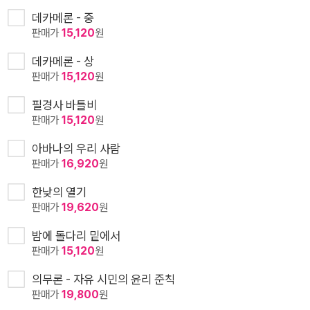
데카메론 - 중
판매가
15,120
원
데카메론 - 상
판매가
15,120
원
필경사 바틀비
판매가
15,120
원
아바나의 우리 사람
판매가
16,920
원
한낮의 열기
판매가
19,620
원
밤에 돌다리 밑에서
판매가
15,120
원
의무론 - 자유 시민의 윤리 준칙
판매가
19,800
원