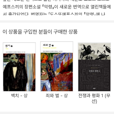
가의 형제들》 2부를 구상하고 있던 도스토옙스키는 앓던 폐기종
예프스끼의 장편소설 『악령』이 새로운 번역으로 열린책들에
이 악화되어 숨을 거둔다. 1881년 2월 1일 장례식을 찾은 6만여
서 출간되었다. 번역자는 「도스또예프스끼의 『악령』에 나타
명의 인파가 떠나는 작가의 마지막을 지켜보았다. 도스토옙스키
난 분신 테마 분석」 등의 논문을 발표한 바 있는 한림대학교
는 현재 상트페테르부르크 티흐빈 묘지에서 안식하고 있다. 대표
노어노문학과의 박혜경 교수다. 『악령』은 『죄와 벌』, 『까라
이 상품을 구입한 분들이 구매한 상품
작은 《가난한 사람들》, 《백야》, 《분신》,《죽음의 집의 기록》, 《지
마조프 씨네 형제들』, 『백치』, 『미성년』과 더불어 도스또예
하에서 쓴 회상록》, 《도박사》,《죄와 벌》, 《백치》, 《악령》, 《미성
스끼의 5대 장편소설 중 하나로, 성서에 등장하는 돼지 떼에
년》, 《카라마조프가의 형제들》 등이 있다.
들린 <악령>들처럼 러시아를 휩쓴 서구의 무신론과 허무주
의가 초래한 비극을 러시아의 어느 지방 소도시를 배경으로
보여 주고 있는 소설이다. 수수께끼에 싸인 젊은 귀족 니꼴
라이 스따브로긴과 그를 둘러싼 비밀 혁명 조직의 일당들이
초래하는 비극적인 사건들을 통해, 서구와 러시아, 자유주의
와 허무주의, 무신론과 인신(人神) 사상, 슬라브주의와 러시
백치 - 상
죄와 벌 - 상
전쟁과 평화 1 (무
아 정교, 세대 간의 갈등, 구원과 속죄의 문제 등 당대 러시
선)
아의 주요 화두들과 도스또예프스끼가 평생에 걸쳐 천착했
던 주제들을 심도 있게 다루고 있다. 이 작품이 탄생한 직접