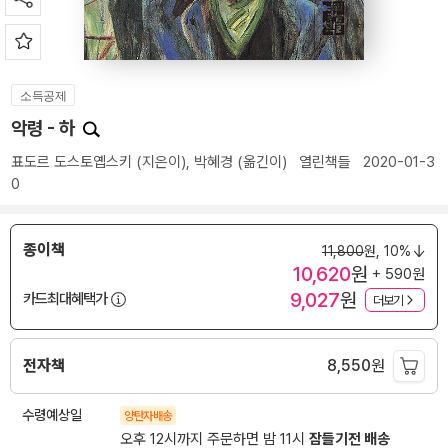
소득공제
악령 - 하
표도르 도스토옙스키
(지은이),
박혜경
(옮긴이)
열린책들
2020-01-3
0
종이책
11,800
원,
10%
10,620
원
+ 590원
9,027
원
카드최대혜택가
더보기
전자책
8,550
원
수령예상일
양탄자배송
오후 12시까지 주문하면 밤 11시
잠들기전 배송