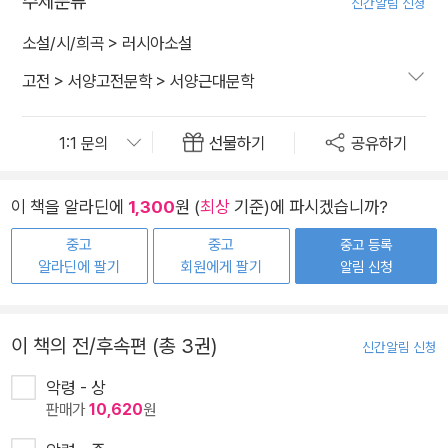
주제분류
신간알림 신청
소설/시/희곡
>
러시아소설
고전
>
서양고전문학
>
서양근대문학
선물하기
공유하기
이 책을 알라딘에
1,300
원 (
최상
기준)에 파시겠습니까?
중고
중고
중고 등록
알라딘에 팔기
회원에게 팔기
알림 신청
이 책의 전/후속편 (총 3권)
신간알림 신청
악령 - 상
판매가
10,620
원