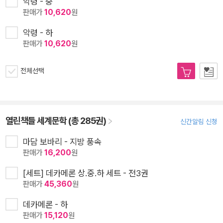
악령 - 중
판매가
10,620
원
악령 - 하
판매가
10,620
원
전체선택
열린책들 세계문학 (총 285권)
신간알림 신청
마담 보바리 - 지방 풍속
판매가
16,200
원
[세트] 데카메론 상.중.하 세트 - 전3권
판매가
45,360
원
데카메론 - 하
판매가
15,120
원