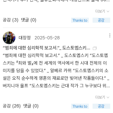
장인물들의 매력은 세계 문학사에 불멸의 흔적을 남겨, 이후
지만 섬세한 느낌이 들었다. 뽀르피리의 심리 추리와 자수
리뿌찐, 비르긴스끼, 시갈료프, 럄쉰, 똘까첸꼬로 이루어진
만에 재출간되었다.본작은 천재적인 창작혼을 불태우다 31
의 작가들에게 문학적·사상적 영감을 제공하기도 했다. 특히
더보기
설득('삶을 혐오하면 안됩니다.'), 에필로그('변증법 대신에
5인조는 뾰뜨르 스쩨빠노비치 베르호벤스키가 조직한 비밀
세라는 젊은 나이에 우울증으로 스스로 삶을 마감한 시인 실
끼릴로프의 사상에 크게 관심을 가졌던 알베르 카뮈는 그의
삶이 찾아왔다')가 특히 와 닿았다. '솔로몬(←솔론)', '현' 같
공감 (
3
)
댓글 (0)
결사이다. 러시아 내 각 지방과 유럽 전역에도 이런 비밀결
비아 플라스에 대한 헌사로 시작, 자살에 대한 역사적, 사회
에세이집 『시지프 신화』에서 이에 대해 자세히 언급한 바 있
은 일어본 중역의 잔재가 남아 있는 것은 흠. 좋아하는 작품
사들이 존재하고 배후에는 더 큰 조직이 있다고 알고 있지만
문화적, 철학적, 정신분석적인 지적 고찰로 빛나 독해가 술
다. 삶이라는 것의 기만을 간파하고 완전한 자유를 천명하기
이라 역시 두 번 읽음. 4대 장편의 두번째, 김희숙이 번역한
그들은 그 실체를 본적도 다른 조직을 만나본 적도 없다. 이
술 넘어가는 책은 아니나 개인적으로 2025년 최고의 책 중
대장정
2025-05-28
메뉴
위해 자살을 선택하는 끼릴로프의 사유를 그는 자신의 부조
『백치』이다. 2021년 첫 출간되었을 때 구입해 읽었는데 당
들은 스따브로긴의 외국에서 만나 영향을 받았던 사람들이
하나로 꼽겠다.1장 시대의 아이콘이었던 천재적인 시인이자
“범죄에 대한 심리학적 보고서.”_ 도스토옙스키...
리 사상과 연결 짓는다. 각 인물들은 스따브로긴이 자신의
시에는 매우 지루했다고 느꼈다. 라스꼴리니꼬프에 비해 백
다. 그에게서 사상적 영향을 받은 자들에게 스따브로긴은 정
친우였던 실비아 플라스Sylvia Plath의 죽음에 대한 깊은
“범죄에 대한 심리학적 보고서.” _ 도스토옙스키 “도스토옙
삶에 미친 절대적인 영향력에 대해 이야기하지만, <모든 것
치 공작이 한없이 착해서였을까, 죽는 사람이 별로 없어서였
신적 지주이고 우상이다. 그 영향력을 뾰뜨르 베르호벤스키
애도와 일종의 부채감이 본작의 모티브가 된 것 같다. 테드
스키는 『죄와 벌』에 전 세계의 역사에서 한 시대 전체의 이
을 할 수 있지만 아무것도 할 수 없는> 스따브로긴의 불모성
을까. 그러나 이번에 이 작품의 1부를 읽고 나서는 『죄와 벌』
가 이용하고 그들을 지배한다. 니콜라이 프세볼로도비치 스
휴스와 함께 부부가 유명한 시인 커플이었으며 작가는 시 평
미지를 담을 수 있었다.” _ 알베르 카뮈 “도스토옙스키의 소
은 그들 중 그 누구도 사랑할 수 없게 하고, 무엇도 선택할
을 처음 읽었을 때 이상의 전율을 느꼈다. 단 하루 동안의 이
따브로긴(Nikolai Vsevolodovich Stavrogin)은 소설의
론가로 플라스의 생애 마지막 3년간 비평가-시인의 관계이
설은 오직 순수하게 영혼의 재료로만 빚어낸 작품들이다.” _
수가 없게 하며, 그로 하여금 파멸을 맞이하게 한다. 그리고
야기가 쉴새없이 몰아치는 게 너무 재미있었기 때문이다. 도
중심인물이고, 모든 관계의 한 가운데 있지만, 그런 그에게
자 친우로 교류해온바, 앨 앨버레즈는 그의 추모에 한 장을
버지니아 울프 “도스토옙스키는 근대 작가 그 누구보다 위
그들 역시 스따브로긴처럼 파멸을 맞게 된다. 이는 19세기
선생과 김정아 박사가 가장 사랑하는 작품이라는 이유를 알
서 지독한 허무를 보게 된다. 천재적이지만 반사회적 인격
할애한다. 세간에 자살의 아이콘처럼 사후 유명세를 치르게
대하다.” _ 제임스 조이스1. 작가를 말하다표도르 도스토옙
중엽의 러시아 지식인들의 비극적인 운명을 보여 주는 것으
겠다.이건 그냥 도 선생의 생애를 약식으로 조망하는 차원에
더보기
장애를 갖고 있는 스따브로긴은 자기 존재를 확인하기 위해
되어버린 악명을 바로잡으려는 듯한 조심스러운 배려와 애
스키Фёдор Миха́йлович Достое́вский표도르 도스토
로, 도스또예프스끼가 볼 때 이것은 <러시아 땅이나 민중 문
서... 여러 역자 해설 등을 통해 단편적으로 얻은 지식들을 조
다시 말해 살아있음을 느끼기 위해 욕망과 쾌락을 쫓는다.
정이 돋보인다. 실비아 플라스의 작품과 삶에서 드러났던 창
공감 (
26
)
댓글 (0)
옙스키(1821~1881)는 톨스토이와 함께 19세기 러시아 문
화 전통과의 관계를 상실한> 이들의 숙명적인 처지에서 기
립해주는 책, 제대로 된 평전은 없는 듯하다. 번역가 김연경
마음속에서 일어나는 두 가지 의지 선과 악의 팽팽한 대립을