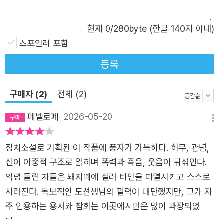
빤 베르호벤스끼의 이야기로부터 시작된다. 존경받는 학자
이자 시인이며 1840년대를 대표하는 낭만적 자유주의자인
현재
0
/280byte (한글 140자 이내)
스쩨빤 선생은 바르바라 부인의 외동아들인 니꼴라이 스따
스포일러 포함
브로긴의 가정교사로 처음 부인의 집에 초빙된 이후, 거의 2
0년 동안 그녀의 재정적 후원을 받으면서 이 집에서 머물게
등록
된다. 어린 시절 스쩨빤 선생의 밀착된 교육을 받으며 자랐
던 스따브로긴은 귀족 학교에 진학하면서 오랫동안 이 도시
구매자 (2)
전체 (2)
를 떠나 있게 되고, 뻬쩨르부르끄에서 수수께끼에 싸인 방탕
페넬로페
2026-05-20
한 생활을 하다가 20대의 청년이 되어 다시 이곳으로 돌아
메뉴
온다. 그리고 이 젊은 귀족 청년의 출현으로, 그동안 특별한
정치소설로 기획된 이 작품에 풍자가 가득하다. 허무, 관념,
일이라곤 없던 이 평범한 소도시가 조금씩 기묘하게 술렁이
신이 이중적 구조로 얽히며 폭력과 죽음, 웃음이 뒤섞인다.
기 시작한다. 그는 놀라울 만큼 아름다운 외모, 세련되고 우
악령 들린 자들은 돼지떼에 실려 타인을 파멸시키고 스스로
아한 태도로 금세 이곳 사람들의 마음을 사로잡게 되지만,
사라진다. 독보적인 도선생님의 필력이 대단했지만, 그가 자
동시에 한편으로 사람들은 그에게서 왠지 모를 혐오감을 느
주 인용하는 용서와 참회는 이곳에서만은 많이 과장되었
끼며 그의 얼굴이 <가면>처럼 보인다고들 이야기한다. 그리