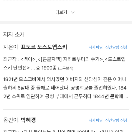
더보기
저자 소개
지은이:
표도르 도스토옙스키
저자파일
신간알림 신청
최근작 :
<백야>
,
<[큰글자책] 지하로부터의 수기>
,
<도스토옙
스키 단편선>
… 총 1900종
(모두보기)
1821년 모스크바에서 의사였던 아버지와 신앙심이 깊은 어머니
슬하의 6남매 중 둘째로 태어났다. 공병학교를 졸업하였다. 184
2년 소위로 임관하여 공병 부대에서 근무하다 1844년 문학에 생
을 바치기로 하고 중위로 퇴역한다. 도스토옙스키는 톨스토이와
투르게네프 같은 작가들과는 달리, 유산으로 받은 재산이 거의 없
옮긴이:
박혜경
저자파일
신간알림 신청
었기에 유일한 생계 수단이 작품을 쓰는 일이었다. 1849년 4월
23일 페트라솁스키 금요모임사건으로 체포되어 사형선고를 받