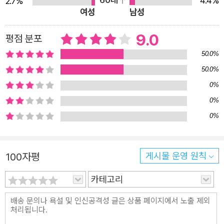
긴밀하게 엮어 내고 있는 작품으로, 당대 러시아의 사상적
4.4%
2.7%
여성
남성
지형과 인간 본성의 심연을 탐구하는 걸작으로 자리 잡았다.
비평가 어빙 하우는 『악령』을 가리켜 <정치 소설 중 최고의
9.0
평점 분포
작품>이라고 극찬한 바 있으며, 꼰스딴찐 모출스끼는 〈세계
50.0%
문학에서 가장 위대한 작품 중 하나〉라고 손꼽았다. 특히 이
50.0%
작품에 큰 애정을 가지고 있던 작가 알베르 카뮈는 『악령』을
0%
연극으로 각색해서 직접 공연을 연출하여 올리기도 했다. 이
0%
책을 번역한 박혜경 교수는 여러 번의 공 들인 수정 작업을
0%
거쳐 까다로운 도스또예프스끼의 문장들을 생생하게 읽히는
우리말 번역으로 유려하게 옮겼다. 번역 원본으로는 F. M. D
ostoevskii, Besy (Moskva: Khudozhestvennaia litera
100자평
게시물 운영 원칙
tura, 1990)를 사용했다. 러시아를 휩쓴 무신론과 허무주의
카테고리
의 악령들이 빚어내는 악(惡)의 비극 ■ 도입부의 줄거리 소
설은 러시아의 어느 지방 소도시의 가장 부유한 지주인 바르
바라 스따브로기나 부인과 그녀의 후원을 받는 지식인 스쩨