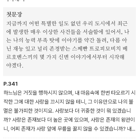
천착했던 주제들을 심도 있게 다루고 있다.
첫문장
이 작품이 탄생한 직접적인 계기가 된 것은 1869년 모스끄바에
지금까지 어떤 특별한 일도 없던 우리 도시에서 최근
서 실제로 일어난 <네차예프 사건>이었다. 모스끄바의 대학생
에 발생한 매우 이상한 사건들을 서술함에 있어서, 나
네차예프가 당시 대학의 몇몇 동료 학생들을 모아서 급진적인 비
는 나의 능력 부족 탓에 이야기를 약간 돌려, 다름 아
밀 혁명 조직을 만들었는데, 조직의 일원인 학생 이바노프가 이
닌 재능 있고 널리 존경받는 스쩨빤 뜨로피모비치 베
조직을 탈퇴하려 하자 나머지 조직원들과 함께 그를 살해하고 교
르호벤스끼의 몇 가지 신변 이야기에서부터 시작해
내 연못에 던져 버린 사건이었다.
야겠다.
이 소식에 충격을 받은 도스또예프스끼는 이 사건을 모티브로
P.341
『악령』을 구상하게 되었고, 본래 이 작품은 서구 사상을 신봉하는
하느님은 거짓을 행하시지 않으며, 내 마음속에 한번 타오르기 시
허무주의자들에 대항하기 위한 <정치 팸플릿>으로 집필될 예정
작한 그에 대한 사랑을 끄시지 않을 테니, 그 이유만으로 나의 불
이었다. 작가 스스로 <경향적인 작품>으로 구상했다고 밝혔듯
멸은 불가피한 것이지요. 사랑보다 더 귀중한 것이 뭐 있겠습니
이 초기 구상 단계에선 정치적인 성격이 강했던 이 소설은, 이후
까? 사랑은 존재보다 더 높은 곳에 있으며, 사랑은 존재의 왕관이
대대적인 수정 과정을 거치면서 시간을 뛰어넘는 철학적, 종교적,
니, 어찌 존재가 사랑 앞에 무릎을 꿇지 않을 수 있겠습니까? 내
심리적인 깊이를 지닌 형이상학적 소설로 발전하게 되었다.
가 하느님을 사랑하고 내 사랑에 기쁨을 느낀다면, 하느님께서 나