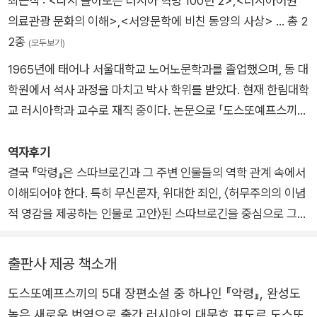
최근작 :
<다시 돌아보는 러시아 혁명 100년 2>
,
<러시아어권
는다. 사형집행 직전 황제의 사면으로 죽음을 면하고 시베리아에
의료관광 문화의 이해>
,
<서양문학에 비친 동양의 사상>
… 총 2
서 강제노역한다. 1854년 1월 강제노역형을 마치고 시베리아에
2종
(모두보기)
서 병사로 복무한다. 1858년 1월 소위로 퇴역하고 트베리에서 거
1965년에 태어나 서울대학교 노어노문학과를 졸업했으며, 동 대
주하다 1859년 12월 페테르부르크로 이주한다. 1857년부터 불
학원에서 석사 과정을 마치고 박사 학위를 받았다. 현재 한림대학
행한 결혼생활을 함께했던 아내 마리야 이사예바가 1864년 4월
교 러시아학과 교수로 재직 중이다. 논문으로 「도스또예프스끼의
폐병으로 사망한다. 그해 6월 친형이자 동업자였던 미하일이 갑
『악령』에 나타난 분신 테마 분석」 등이 있다. 옮긴 책으로 표도르
자기 사망한다. 1866년 잘못된 계약으로 급히 소설을 완성해야
도스또예프스끼의 『악어 외』(공역), 블라디미르 나보코프의 『사
역자후기
했던 작가는 속기사 안나 스니트키나를 고용하여 《도박사》와
형장으로의 초대』, 빅토르 펠레빈의 『P세대』 등이 있다.
결국 『악령』은 스따브로긴과 그 주변 인물들의 역학 관계 속에서
《죄와 벌》을 완성하고 이듬해 1867년 2월 속기사와 두 번째로
이해되어야 한다. 특히 무신론자, 위대한 죄인, 〈허무주의의 이념
결혼한다. 1867년 아내와 함께 4년이 넘는 기간 동안 유럽의 여
적 영감을 제공하는 인물로 고안〉된 스따브로긴을 중심으로 그의
러 도시를 떠돌며 《백치》, 《영원한 남편》, 《악령》 등을 쓴다. 해외
주변을 맴도는 인물들이 이념의 무게나 허위의 관념으로 좌절하
에서 거주하는 동안 세 아이가 태어난다. 작가가 46세일 때 태어
고 파멸해 가는 과정은 대단히 비극적이다.
출판사 제공 책소개
난 첫 달 소피야는 태어난 지 석 달 만에 사망한다. 작가에게 삶의
행복이 무엇인지를 알게 해준 안나 스니트키나는 작가의 마지막
도스또예프스끼의 5대 장편소설 중 하나인 『악령』, 완성도
날까지 든든한 옆지기로 남는다. 1881년 1월 28일 《카라마조프
높은 새로운 번역으로 출간 러시아의 대문호 표도르 도스또