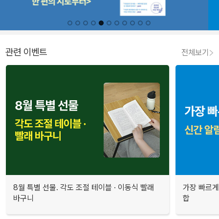
관련 이벤트
전체보기
8월 특별 선물. 각도 조절 테이블 · 이동식 빨래
가장 빠르게
바구니
합