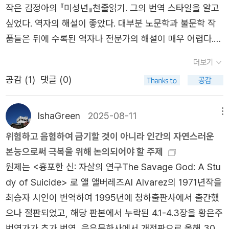
지만 스포일러 때문도 있고, 그랬다가는 스따브로긴의 말처
불멸의 조연들 이 작품에는 뾰뜨르 외에도 <스따브로긴의
작은 김정아의 『미성년』천줄읽기. 그의 번역 스타일을 알고
뾰뜨르 스쩨빠노비치 베르호벤스키의 귀환과 함께 그들이
럼 1백장이나 되는 글을 써야 할 것 같아서(ㅎㅎ) 이만 줄이
영향>을 받았다고 말하는 다수의 등장인물들이 등장한다.
싶었다. 역자의 해설이 좋았다. 대부분 노문학과 불문학 작
이 소도시로 모여든 목적이 드러난다. 그들은 자유주의 관
도록 하겠다. 개인적으로 ‘악령‘에 대한 여러 문학가들과 지
사회에 극도의 혼돈을 불러일으켜 권력을 장악하기를 꿈꾸
품들은 뒤에 수록된 역자나 전문가의 해설이 매우 어렵다.
리, 건축가, 학생이고 슬라브주의자, 인신사상 신봉자, 무신
식인들의 분석이 담긴 책이 있었으면 하지만 그럴 일은 거의
는 혁명적 허무주의자인 뾰뜨르 베르호벤스끼를 비롯하여,
이 역자는 일반대중의 눈높이에 맞춰져 있다. 그 내용이 그
론적 실존주의자, 사회주의자들이다. 이들을 소개할 때 그들
더보기
없기에 당분간 석영중 교수님의 ‘매핑 도스토옙스키‘나 이병
신에 대항하여 자신의 무한한 자유의지를 천명하고 <스스로
가 출연한 유튜브에 반복되어 나온다. 두번째는 『도박사』천
의 사상이 어떠한가를 먼저 언급하는 것은 사상이 범람하던
공감 (
1
)
댓글 (0)
훈 교수님의 ‘아름다움이 세상을 구원할 것이다‘와 같은 도
신이 되기 위해> 권총 자살을 계획하고 있는 무신론자 끼릴
줄읽기. 도 선생의 가장 위험했던 시기, 그의 경험과 전문성
시기에 사상이 중요하게 여겨지던 풍조가 있었음을 알게 된
스토예프스키의 생애 관련 책을 읽을 생각이다.
로프, 민족을 통해 <신>을 찾기를 갈망하지만 정작 스스로
(?)이 최고조로 발휘된 작품이라 하겠다. 이 작품의 출간 자
다. 자유주의나 계몽주의에 이어 공산주의가 유럽을 휩쓸던
는 아직 신을 믿지 못하고 있는 슬라브주의자 샤또프 등은
체가 그의 인생을 건 도박이었다. 김혜경 역의 『악령』이다.
IshaGreen
2025-08-11
메뉴
시대였다. “당시는 특별한 시대였다. 무언가 새롭고 이전의
모두 스따브로긴의 사상과 영혼의 조각들을 반영하는 인물
집에 중도포기한 상권을 다시 집어들었는데, 웬걸, 뭐 이렇
평온과 전혀 다른 아주 이상하지만 스끄보레시니끼에서조차
위험하고 음험하여 금기할 것이 아니라 인간의 자연스러운
들이다. 이들은 저마다 다른 성향과 사상을 지니고 있지만,
게 재미있는 소설을 왜 고이 모셔두고 있었을까 싶었다. 깊
감지되는 어떤 일이 다가오고 있었다. 여러 가지 소문이 들
본능으로써 극복울 위해 논의되어야 할 주제
스따브로긴이라는 공통분모를 지니며, 당대 러시아의 독특
이 이해하기 위해 두 번을 읽었다. 동시에 진행했던 『죄와
려왔다. 구체적인 사실들은 대체로 어느 정도 알려졌으나,
원제는 <흉포한 신: 자살의 연구The Savage God: A Stu
한 사상적 지형을 보여 준다. 이러한 관념성은 그들 각자에
벌』거의 10년 전 홍대화 역을 읽고 라스꼴리니꼬프의 카리
이 사실들 외에 어떤 사상들이, 그것도 엄청나게 많은 사상
dy of Suicide> 로 앨 앨버레즈Al Alvarez의 1971년작을
게 부여된 강렬한 개성을 통해 생생한 구체성을 획득하며 체
스마틱한 '범인'과 '비범인' 이론에 충격을 받았다. 이번에는
들이 그에 수반되어 나타났다는 것이 분명해졌다. 사상들은
최승자 시인이 번역하여 1995년에 청하출판사에서 출간했
현되고 있다. 도스또예프스끼 자신은 무신론과 허무주의에
『카라마조프 가의 형제들』로 좋은 평가를 받은 김희숙의 번
뒤죽박죽이어서 어디에 적용시킬 수도 없었고, 그것이 무엇
으나 절판되었고, 해당 판본에서 누락된 4.1-4.3장을 황은주
호의적이지 않았음에도 불구하고, 스따브로긴을 비롯한 등
역본을 선택했다. 확실히 잘 읽히고, 이전과 같은 전율은 없
을 의미하는지도 정확히 알 수 없었다.”(1권 제1장 5. 32p)
번역가가 추가 번역, 을유문화사에서 개정판으로 올해 30년