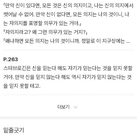
「만약 신이 있다면, 모든 것은 신의 의지이고, 나는 신의 의지에서
벗어날 수 없어. 만약 신이 없다면, 모든 의지는 나의 것이니, 나
는 자의지를 표명할 의무가 있는 거야.」
「자의지라고? 왜 그런 의무가 있는 거지?」
「왜냐하면 모든 의지는 나의 것이니까. 정말로 이 지구상에는 신
을 끝장내고 자의지를 확신한 후, 그것이 완전한 지점에 도달했을
때 자의지를 선언할 만한 용기를 가진 사람이 단 한 명도 없단 말
P.263
인가? 이것은 마치 가난한 사람이 유산을 받고 너무 놀라서 스스
스따브로긴은 신을 믿는다 해도 자기가 믿는다는 것을 믿지 못할
로 그것을 소유할 힘이 없다고 생각해 돈 자루에 감히 다가가지
거야. 만약 신을 믿지 않는다 해도 역시 자기가 믿지 않는다는 것
못하는 것과 같은 거야. 나는 자의지를 표명하고 싶어. 나 혼자라
을 믿지 못할 테고.
하더라도 나는 할 거야.」
「그럼 하게.」
더보기
「나는 자살할 의무가 있어. 왜냐하면 내 자의지의 가장 완전한 지
점은 내가 나를 죽이는 것이기 때문이지.」
밑줄긋기