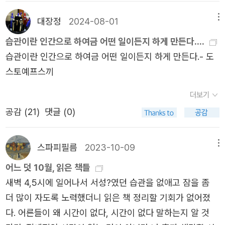
조성-파괴성이라는 양극단의 전투적 에너지와 내면의 양가
학을 대표하는 위대한 소설가이자 비평가이며, 사상가이다.
인하는 것이다.
은 '『지하로부터의 수기』가 변태와 탈각의 순간을 보여준
느끼지만 그는 범죄와 쾌락을 선택한다. 첫 번째 범죄에 자
감정을 분석함으로써 이 책에서 앞으로 논의할 자살의 복잡
‘의식의 리얼리즘’이라 불리는 개성적인 스타일로 정치적 ·
대장정
2024-08-01
메뉴
다'로 평했다. 이전까지는 『가난한 사람들』과 같은 서정성이
신을 개방함으로써 경험한 쾌락은 그에겐 놀라운 것이었고
한 정신심리적 측면을 암시한다. 2장서구문화에서의 자살의
사회적으로 복잡화된 인간의 내면 심리를 탁월하게 그려 냈
짙은 작가였다가 여기서부터 본격적인 대작가로서의 출발점
습관이란 인간으로 하여금 어떤 일이든지 하게 만든다....
이후 같은 선택을 반복하게 된다. 여기서 스따브로긴은 그가
역사적 배경에 대해 논한다. 오늘날도 자살에 대해 논하는
다.도스토옙스키는 러시아 소설에 등장할 법한 소설 속 주인
으로 이해하고, 나의 '4대 장편 준비'의 출발점을 『지하로부
습관이란 인간으로 하여금 어떤 일이든지 하게 만든다.- 도
추구하듯 자유로운가를 질문해본다. 두 의지가 싸우고 있다
것은 금기인 것은 마찬가지이나 그래도 자살자를 희생자로
공 같은 삶을 살았다. 20대 초반에 발표한 첫 장편 소설 『가
터의 수기』로 잡았다. 돌아이 같은 '지하 인간'의 모순으로
스토예프스끼
는 사실에서부터 그가 자유롭지 않음이 드러나는 것이 아닐
접근하는 반면에, 19세기까지는 자살에 실패하면 범죄자 낙
난한 사람들』로 큰 성공을 거두었지만, 많은 돈을 모두 탕진
가득찬 내적 고백은 라스꼴리니꼬프, 알렉세이, 아르까지 마
까? 아니면 매번 같은 선택을 하고 있다는 것에서도 마찬가
인이 찍혔고 성공하면 사후 제도적으로 시신에 갖은 오욕을
더보기
해 가난에 허덕였다.도스토옙스키가 살았던 19세기 러시아
까로비치 돌로루끼 등으로 이어진다. 다소 어렵지만 긴 문장
지 결론에 이른다. 습관이나 경향성은 이미 자유롭지 않은
보이고 유가족을 박해하였다고 한다. 서구 사회에 기독교 교
는 어수선한 시대였다. 농노 제도를 기반으로 풍요로운 삶을
공감 (
21
)
댓글 (0)
을 그 호흡 그대로 나누지 않고 번역한 역자의 솜씨는 칭찬
것을 보여주는 것이다. 서구의 사상에 물든 사람들은 그 사
리가 미쳤던 영향인데 놀랍게도 성경에는 직접적으로 자살
누리는 귀족과 가난으로 비참한 농민과 도시 빈민들, 그리고
할 만하다.무슨 고집인지 모르겠다. 아마도 도 선생의 주인
상을 실현하기 위해 폭력과 살인 그리고 믿는 바를 실행하기
을 금지하는 표현은 존재하지 않는다. 자살을 죄악으로 보는
새로운 세상을 꿈꾸는 지식인들로 혼란스럽게 분열되어 있
공들처럼 돈을 아끼려고 했을 수도 있다. 어쩌면 이전부터
스파피필름
2023-10-09
메뉴
위해 자살을 한다. 과연 그들이 믿고 있는 것처럼 자유의지
관념은 6세기에 이르러 기독교 교리에 추가되었으며, 오히
었다.특히 이 무렵, 유럽에서 들어온 혁명 사상은 러시아 지
그 유명한 '빨간책'을 소장하고 싶었던 욕구 때문인지도 모
로 생각하고 행동하고 있는가 질문한다면 내 대답은 부정적
려 고대 그리스 로마시대에는 ‘품위있는 대안’이었고 초기
어느 덧 10월, 읽은 책들
식인들 사이에서 빠른 속도로 퍼졌다. 도스토옙스키 역시 이
르겠다. 어쨌든 「악몽같은 이야기」,「여름 인상에 대한 겨울
이다. 그들은 스따브로긴의 사상적 영향을 받았고, 뾰뜨르
기독교들에게는 순교를 영광으로 여겨 열풍이 일었다고도
새벽 4,5시에 일어나서 서성?였던 습관을 없애고 잠을 좀
런 사상의 흐름에 참여해 혁명가들과 교류한다. 이 때문에
메모」, 「악어」와 중편 『노름꾼』의 네 작품이 수록된 2002년
베르호벤스키의 정신적 지배를 받고 있다. 그 끝에는 허무와
한다. 이에 반대파가 정교하게 교리를 가다듬어 자살을 죄악
더 많이 자도록 노력했더니 읽은 책 정리할 기회가 없어졌
시베리아로 추방당해 8년의 유형 생활을 했다.도스토옙스키
판 책을 중고로 구해 읽었다. 「악몽같은 이야기」라고는 하지
공허만 있다. 그들은 왜 폭력적이 될 수밖에 없을까? 그들
시하는 교리가 만들어져 오늘에까지 이르렀다.3장이 책의
다. 어른들이 왜 시간이 없다, 시간이 없다 말하는지 알 것
는 뇌전증을 앓았고, 불행한 사랑으로 끊임없이 괴로워했다.
만 보석같은 작품. 다만, 도 선생의 반복되는 자유주의, 사회