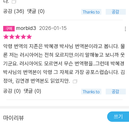
다.
고 돌연 잠복해 있던 맹수가 이빨을 드러내듯, 그는 갑자기
아무도 이해 못할 독특한 기행들을 일삼기 시작한다. 모두가
공감 (
36
)
댓글 (0)
지켜보는 앞에서 갑자기 아무 이유 없이 어느 신사의 코를
잡아당기거나, 어느 부인에게 돌연 키스를 하거나, 지사의
morbid3
2026-01-15
메뉴
귀를 깨물어 버리기도 하는 등…… 정신 착란을 의심케 하는
이상한 스캔들로 온 사교계는 경악과 흥분에 휩싸인다. 이후
악령 번역의 지존은 박혜경 박사님 번역본이라고 봅니다. 물
스따브로긴은 요양차 곧 이 도시를 떠나고, 그로부터 4년이
론 저는 러시아어는 전혀 모르지만.이리 말해놓고 보니까 웃
지난 뒤 그는 다시 온전해진 모습으로 이곳에 돌아오게 된
기군요. 러시아어도 모르면서 무슨 번역평을..그런데 박혜경
다. 바르바라 부인은 아들의 귀환을 몹시 기대하며 그의 혼
박사님의 번역본이 악령 그 자체로 가장 공포스럽습니다. 김
담을 적극적으로 추진하려 하지만, 그 무렵 도시에는 스따브
정아, 김연경 번역본도 읽었지만.
로긴과 이곳에 사는 미친 절름발이 여인인 마리야 레뱟끼나
공감 (
0
)
댓글 (0)
와의 비밀스러운 관계에 대한 소문이 퍼지기 시작한다. 그런
가운데 마침내 그가 이곳에 모습을 나타내고, 그의 어린 시
절 교사인 스쩨빤 선생의 아들이자 비밀리에 이곳 혁명 조직
쓰기
마이리뷰
의 우두머리로 활동하고 있는 청년 뾰뜨르 베르호벤스끼 역