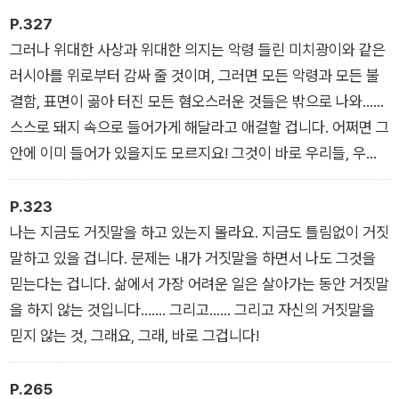
와 나의 기쁨을 소멸시키고 우리를 무로 만들어 버리는 일이 과연
P.327
가능할까요? 만약 하느님이 존재한다면, 나는 죽지 않을 것입니
그러나 위대한 사상과 위대한 의지는 악령 들린 미치광이와 같은
다! Voil? ma profession de foi(바로 이것이 나의 신앙 고백입
러시아를 위로부터 감싸 줄 것이며, 그러면 모든 악령과 모든 불
니다).
결함, 표면이 곪아 터진 모든 혐오스러운 것들은 밖으로 나와……
스스로 돼지 속으로 들어가게 해달라고 애걸할 겁니다. 어쩌면 그
안에 이미 들어가 있을지도 모르지요! 그것이 바로 우리들, 우리
와 그들, 그리고 뻬뜨루샤이며…… et les autres avec lui(그와
함께하는 사람들 모두입니다). 그리고 어쩌면 나는 그들의 선두
P.323
에 서 있겠지요. 우리는 모두 악령에 사로잡혀 미쳐 날뛰면서 절
나는 지금도 거짓말을 하고 있는지 몰라요. 지금도 틀림없이 거짓
벽에서 바다로 몸을 던져 빠져 죽을 겁니다. 그렇게 되는 것은 당
말하고 있을 겁니다. 문제는 내가 거짓말을 하면서 나도 그것을
연합니다, 우리는 그 정도밖에 안 되는 인간들이니까요. 그러나
믿는다는 겁니다. 삶에서 가장 어려운 일은 살아가는 동안 거짓말
환자는 치유되어 〈예수의 발아래 앉게 될 것입니다〉……. 그러면
을 하지 않는 것입니다……. 그리고…… 그리고 자신의 거짓말을
모두 놀라서 쳐다보겠지요…….
믿지 않는 것, 그래요, 그래, 바로 그겁니다!
P.265