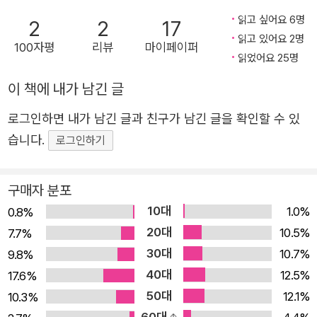
적인 계기가 된 것은 1869년 모스끄바에서 실제로 일어난
읽고 싶어요 6명
2
2
17
읽고 있어요 2명
<네차예프 사건>이었다. 모스끄바의 대학생 네차예프가 당
100자평
리뷰
마이페이퍼
읽었어요 25명
시 대학의 몇몇 동료 학생들을 모아서 급진적인 비밀 혁명
조직을 만들었는데, 조직의 일원인 학생 이바노프가 이 조직
이 책에 내가 남긴 글
을 탈퇴하려 하자 나머지 조직원들과 함께 그를 살해하고 교
로그인하면 내가 남긴 글과 친구가 남긴 글을 확인할 수 있
내 연못에 던져 버린 사건이었다. 이 소식에 충격을 받은 도
습니다.
로그인하기
스또예프스끼는 이 사건을 모티브로 『악령』을 구상하게 되
었고, 본래 이 작품은 서구 사상을 신봉하는 허무주의자들에
구매자 분포
대항하기 위한 <정치 팸플릿>으로 집필될 예정이었다. 작가
10대
스스로 <경향적인 작품>으로 구상했다고 밝혔듯이 초기 구
1.0%
0.8%
20대
상 단계에선 정치적인 성격이 강했던 이 소설은, 이후 대대
10.5%
7.7%
30대
적인 수정 과정을 거치면서 시간을 뛰어넘는 철학적, 종교
10.7%
9.8%
40대
적, 심리적인 깊이를 지닌 형이상학적 소설로 발전하게 되었
12.5%
17.6%
50대
다. 그만큼 『악령』은 정치적인 화두와 형이상학적인 주제를
12.1%
10.3%
60대