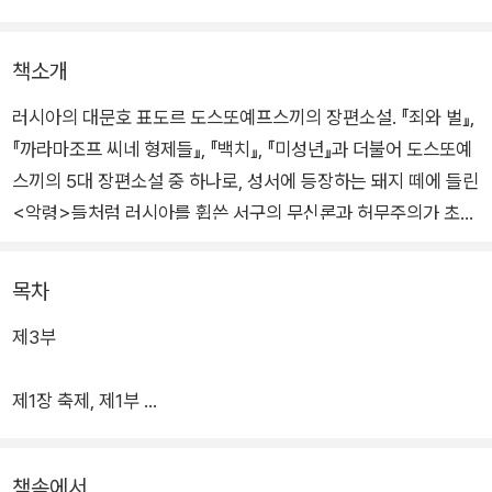
책소개
러시아의 대문호 표도르 도스또예프스끼의 장편소설. 『죄와 벌』,
『까라마조프 씨네 형제들』, 『백치』, 『미성년』과 더불어 도스또예
스끼의 5대 장편소설 중 하나로, 성서에 등장하는 돼지 떼에 들린
<악령>들처럼 러시아를 휩쓴 서구의 무신론과 허무주의가 초래
한 비극을 러시아의 어느 지방 소도시를 배경으로 보여 주고 있는
소설이다.
목차
제3부
수수께끼에 싸인 젊은 귀족 니꼴라이 스따브로긴과 그를 둘러싼
비밀 혁명 조직의 일당들이 초래하는 비극적인 사건들을 통해, 서
제1장 축제, 제1부
구와 러시아, 자유주의와 허무주의, 무신론과 인신(人神) 사상,
제2장 축제의 종말
슬라브주의와 러시아 정교, 세대 간의 갈등, 구원과 속죄의 문제
등 당대 러시아의 주요 화두들과 도스또예프스끼가 평생에 걸쳐
책속에서