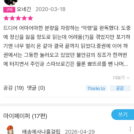
팸플릿으로 기획되었던 『악령』이 대대적인 수정을 거치며
의자이다. 그들 학생 운동은 폭력을 동반했다. 이들의 폭력
오네긴
2020-03-18
철학적인 색채를 지닌 형이상학적 소설로 의미가 확대되게
적인 성향은 『백치』에서도 그려진다. 도스토예프스키는
된 큰 계기는, 본래 이 작품의 주인공으로 구상되었던 뾰뜨
『백치』에서도 그랬지만 이 작품에서도 서구로부터 들어온
드디어 어마어마한 분량을 자랑하는 ‘악령‘을 완독했다. 도중
르 베르호벤스끼가 작가가 새롭게 관심을 쏟게 된 인물인 니
사상 뿐 아니라 새로운 세대의 다양한 ‘사상’, ‘주의’에 대해
에 정신을 잃을 정도로 읽는데 어려움(?)을 겪었지만 포기하
꼴라이 스따브로긴에게 주인공의 자리를 내주게 된 데 있다.
부정적 입장에서 비판하는 태도를 취한다. 서구의 사상이 혼
기엔 너무 멀리 온 같아 결국 끝까지 읽었다.중권에 이어 하
네차예프를 문학적으로 구현한 인물이라 할 수 있는 허무주
란스럽게 러시아 사회를 무질서하게 만들고 무너뜨리고 있
권에서는 그동한 눌러오고 있었던 불안감의 징조가 한꺼번
의자 뾰뜨르 베르호벤스끼 대신, 도스또예프스끼는 당시 그
다고 말한다. 더 근본적인 원인은 윗세대들(나폴레옹 전쟁에
에 터지면서 주인공 스따브로긴은 물론 뾰뜨르를 뺀 나머지
가 따로 구상하고 있던 종교적 소설인 『위대한 죄인의 생애』
서 승리한 시기)의 서구사상(자유주의)을 여과없이 들여오
5인조들의 몰락을 보여준다. 특히 스따브로긴이 사건 후에
의 내용을 『악령』에 상당 부분 흡수시키면서 그 소설에 등장
더보기
고 그들의 삶이 부조리하고 위선적이기 때문이다. 그러기에
다리야에게 보낸 편지와 뒤에 수록된 일명 ‘스따브로긴의 고
할 예정이었던 스따브로긴을 『악령』의 새로운 주인공으로
서구로부터 들어온 불온한 사상들에 대항해서 러시아의 정
공감 (
19
)
댓글 (0)
백‘은 작품 속에서 유일하게 자신의 심정과 상태를 독자와
삼게 되었던 것이다. 스따브로긴은 작중에서 무엇보다 <공
신을 지키지 못하는 것이다. 학자이자 시인인 스쩨빤 뜨로피
등장인물들에게 속시원하게 알려준다. 지금까지 제 3자의
포를 모르는> 인물로 묘사된다. 선악의 분별을 잃어버린 그
모비치 베르호벤스끼와 같은 사람들이 구세대의 대표적 인
입장에서만 서술되었기에 그의 이런 자진 고백은 시원하기
는, 선한 일이든 악한 일이든, 그 어떤 추악하거나 우스꽝스
물이다. 페테르부르크 근처 지방 소도시 스쩨빤 뜨로피모
쓰기
마이페이퍼 (17편)
까지 했다. ‘스따브로긴의 고백‘, 여기서는 ‘찌혼의 암자에
러운 일이든, 그것을 하는 데 있어서 어떤 한계나 두려움도
비치의 개인 연구실(바르바라의 집)에 모여든 젊은이들은
서‘라고 소개된 에피소드는 스따브로긴이 몰락하기 전에 암
느끼지 않기 때문에 <무한한 능력>을 지닌 인물로 언급된
배송에사나흘걸립
2026-04-29
메뉴
독자에게 수상한 분위기를 전한다. 화자는 스쩨빤 뜨로피모