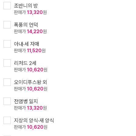
조반니의 방
판매가
13,320
원
폭풍의 언덕
판매가
14,220
원
아내·세 자매
판매가
11,520
원
리처드 2세
판매가
10,620
원
오이디푸스왕 외
판매가
10,620
원
전염병 일지
판매가
13,320
원
지상의 양식·새 양식
판매가
10,620
원