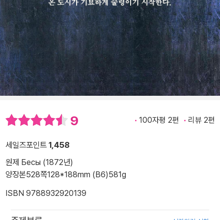
9
100자평 2편
리뷰 2편
세일즈포인트
1,458
원제 Бесы (1872년)
양장본
528쪽
128*188mm (B6)
581g
ISBN 9788932920139