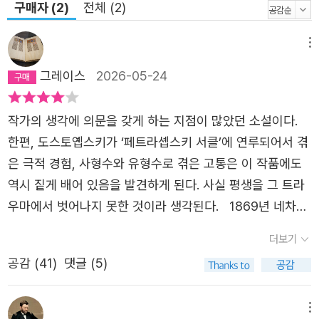
시 스따브로긴과 함께 이 도시에 들어오게 된다. 그리고 그
구매자 (2)
전체 (2)
이후로, 이 도시 곳곳에서 기묘한 사건들이 하나둘씩 벌어지
기 시작하는데……. ■ 스따브로긴과 허무주의자들 이 작품
메뉴
의 배경이 되는 도시에서 벌어지는 각종 음모와 범죄 사건들
그레이스
2026-05-24
은 당시 러시아를 휩쓴 허무주의 사상이 초래한 광기와 비극
의 축소판이라 할 수 있다. 허무주의자들이란 19세기 중엽
작가의 생각에 의문을 갖게 하는 지점이 많았던 소설이다.
서구의 자연과학과 합리주의에 매료되어 유물론과 무신론을
한편, 도스토옙스키가 ‘페트라솁스키 서클’에 연루되어서 겪
주창하던 러시아의 청년 집단들을 말한다. 그들은 혁명을 통
은 극적 경험, 사형수와 유형수로 겪은 고통은 이 작품에도
해 국가를 전복하여 사회 구조를 변화시키고자 했으며, 이는
역시 짙게 배어 있음을 발견하게 된다. 사실 평생을 그 트라
때때로 <네차예프 사건>과 같이 기형적이고 파괴적인 양상
우마에서 벗어나지 못한 것이라 생각된다. 1869년 네차예
으로 나타나기도 했다. 도스또예프스끼는 그들의 <아버지
프가 자행한 살인사건으로부터 소재를 얻고 작품을 구상하
더보기
세대>인 1840년대의 자유주의자 스쩨빤 베르호벤스끼의
게 되었다. 그는 니힐리스트이며 유럽의 인터내셔널, 바쿠닌
이야기로부터 이 작품의 도입부를 시작함으로써, 1860년대
공감 (
41
)
댓글 (5)
등 무정부주의자들과 교류가 있었고, 모스크바에 비밀결사
의 젊은 세대들의 허무주의가 전 세대의 공허한 자유주의에
를 조직했던 인물이다. 1860년대 러시아에서 니힐리스트는
서 배태되었음을 보여 준다. 처음에 이들을 비판하는 정치
모든 사상, 의미, 권위 도덕 등을 철저하게 부정하는 급진주
메뉴