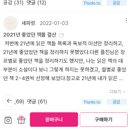
лизм(Nigilizm)은 라틴어 Nihil(무, 아무것도 없음)에서 온
추천.4장문학 비평가답게 서구 문학과 자살의 역사에 대해
도시일지 궁금하다. 모호한 K.H.의 존재도... 소설가라는 직
공감 (
31
)
댓글 (12)
는 다시 태어난다. 살인자와 창녀, 세상에서 가장 낮은 두 사
품 중에는 죄와벌과 형제들은 읽었지만 악령은 중도 포기했
작들을 모두 여기서 찾을 수 있다고 김정아는 호언장담한다.
것이다. 19세기 러시아 급진 세대의 적극적이고 파괴적인 정
다룬다. 불후의 명작 <신곡>에서 단테는 자살을 죄악으로
업은 쓰는 직업이지만 그에 앞서 다른 사람의 이야기를 들어
람의 만남을 통해 인간 존재가 겪는 고통과 수난, 그리고 괴
었고 백치는 아마 시작도 못했던 것 같다. 지만지 도선생 4
도 선생 전공자들, 장편 3~4편을 번역한 사람들이나 그만
치·사회 운동. 종교, 도덕, 국가 권위를 '아무것도 아닌 것'으
다루던 중세인인 만큼 자살을 거부하였으나 자살의 괴로움
주는 직업일지도 모른다는 생각이 든다. 문학동네 북클럽 이
로운 삶의 진실을 보여 준다.『죄와 벌』은 살인 사건을 다루
대 장편 중 100부 한정 <죄와벌>은 못구해서 아숩지만 뭐
새파랑
2022-01-03
메뉴
큼 필사한 사람들은 그게 보일지 모르겠으나, 나는 '범인'이
로 치부하고 이를 철저히 파괴하려 한 유물론적 행동주의다.
을 나름 공유했음이 암시되었을 가능성을 제기한다. 이어 르
달의 책으로 구매해서 코멘터리 북을 읽으면서 든 생각. 백
고 있다는 점에서 범죄 소설, 살인을 전후로 범죄자의 심리
어쩌겠나. 중고가 100만원 한다는 소문인데, 100만원 주고
기도 하고, 필사를 할 만한 글씨가 안되어 이렇게 먼고 험한
2021년 좋았던 책들 결산
허무주의는 폭력성을 띄는 무정부주의를 향한다. 렘쁘께의
네상스 시대의 수사이자 자살에 대한 최초의 옹호인 <비아
수린 작가가 소설을 쓰고 거꾸로 독일의 G시를 확인하러 가
를 치밀하게 묘사하고 있다는 점에서 심리 소설, 살인의 배
살 마음은 없지만 어디 올라온 것을 보지도 못했다... 소생도
길을 돌아왔다.2014년 김연경 본으로 처음 접하고, 2022년
저번에 21년에 읽은 책들 목록과 독보적 미션만 정리하고,
외침은 작품을 관통하는 메시지이며, 사상에 대한 작가의 주
타나토스Biathanatos>의 저자 존 던, 계몽주의 시대의 자
는 부분을 읽으니 비로소 독서가 완성되는 느낌이다. 이사
경이 된 사회악을 고발한 다는 점에서 사회 소설, 나폴레옹
꽃다운 한 때는 독서가였고 진리를 찾는 구도자였다. 그러니
김희숙 본으로 두번째 읽었으나 기억나는 게 거의 없다... 약
21년에 좋았었던 책을 정리하지 못했었다.다른 플친님은 장
관이다. 살해 현장에서 소리를 지르며 광기를 보이는 비르
살 실패자 카우퍼와 21세에 자살에 이른 천재시인 채터턴,
벨 아옌데의 <영혼의 집>을 읽고 오래전에 사두었다가 (아
사상을 비롯해 허무주의, 사회주의 등을 두루 다루고 있다는
까 롱롱타임어고... 머나먼 은하계의 아득한 저편에서 제국이
한달 반에 걸친 도 선생 중후기작 여정, 3년 전 읽은 나폴레
르별로 좋았던 책을 정리하기도 했지만, 나는 읽은 책의 대
긴스끼와 럄신이 뒤엉키는 장면은 이 소설에서 절정을 이룬
천재는 요절한다며 자살을 낭만화한 낭만주의자들, 실존주
마도 문학동네 북클럽??) 눈에 띄어 읽었다. 영혼의 집처럼
점에서 철학 소설로 다양하게 읽힌다.한 작품을 이렇게 다채
발호하고 제다이 기사들이 속절없이 죽어자빠지던.... 그 옛
옹 평전들을 비롯해 그간 쌓인 유럽사-중앙아시아사 지식
부분이 소설이다 보니 그렇게 하지는 못하겠고, 월별로 좋았
다. 비르긴스끼의 절규와 럄신의 발작은 도스토옙스키가 묘
의자들, 키릴로프라는 유명한 가상인물을 낳은 도스토예프
지루할 틈 없는 스토리 전개로 마지막까지 즐겁게 읽었다.
로운 시각으로 접근할 수 있다는 것은, 이 작품이 그만큼 다
날.... 책 속에서 길을 찾고, 책 속에서 진리를 찾고자 했던 독
들, 곁에 두고 틈틈히 탐독하는 4복음서, 그리고 지금 함께
던 책 2~4권씩 선정해 보았다.참고로 21년에 내가 읽은 책
사한 급진주의 사상의 민낯이다. 한편, 맡겨진 일(범죄)을 무
스키, 세계대전으로 귀결된 이성에 대한 조롱과 반예술을 주
글쎄 이 소설을 무엇이라고 말해야 할까.. 한 사람이 오랜 동
양한 인물과 주제와 기법을 아우른다는 의미이기도 하다.『죄
서가 소년은 이제 늙어빠진 탐욕스러운 책사냥꾼이 되고말
읽고 있는 크리스 밀러의 『우리가 주인이 될 것이다』까지 동
은 231권이었고, 관련 페이퍼는 다음과 같다.https://blog.
심하게 해내는 에르껠의 모습은 극적 대비를 이룬다. 범죄와
창하며 자살의 릴레이를 낳은 다다이즘, 모더니즘까지 숨쉬
안 집착해왔던 것에 대해 그것을 떨치고 자유롭게 되는 과
와 벌』은 범인이 누구인가를 추적해 나가는 과정으로 독자
더보기
았다. 야심만만가득 동방불패가 절세무공비급 규화보전을
원했으니, 더 잘 다가가고, 더 깊이 이해할 수 있게 되길 바
aladin.co.kr/782803100/13217204좋았던 책의 선정 기
인간의 본성을 소름끼치도록 그리는 도스토옙스키의 탁월함
지 않고 달린다. 예술의 속성상 비탄의 언어를 만들어낼 수
뒤로가
정, 다 부질없다? 좀더 일상적인 용어로 표현한다면. ​엘리사:
를 끌어들이지 않는다.첫 장부터 누가, 누구를, 왜, 언제, 어
얻어 절차탁마 갈고닦아 무림 최고절정사정 고수가 되기는
공감 (
69
)
댓글 (61)
기
랄 뿐이다.
준은 너무 어렵고, 무거운 책보다는 다른 플친님들에게 추천
을 확인하는 장면이다. 이 살해에 연루된 인물들은 『죄와
밖에 없으므로 상처받기 쉬운 자기 안의 영역을 모두 탐구하
젊은 날의 불같은 사랑의 호아킨을 찾아 모든 것을 버리고
떻게 죽였는지 다 보여 준다. 독자들은 작품을 읽는 내내 무
되었으되 아뿔사!!! 그만 불알이,,, 무슨 감나무에서 익은 감
하고 싶은 책들, 그리고 나에게 의미 있는 작품 위주로 선정
벌』의 라스꼴리니코프, 『까라마조프가의 형제들』의 드미뜨
는 것이 예술가이며 이에 모든 죽음의 가능성을 머릿속에서
인생을 건 모험을 하지만 결국 그 사랑이란 것도 한때의 목
슨 일이 벌어졌는지가 아니라 그가 ‘왜 그랬는지’ 라스콜니
보관함담기
선물하기
떨어지듯 똑!! 떨어지고 말았으니...어쩔것이냐 넓고 단단한
장바구니
구매하기
하였다.1월-1 : 바람의 노래를 들어라 (무라카미 하루키)'완
새파랑
2021-09-24
메뉴
리, 스메르자코프를 떠올리게 한다. 파괴와 혁명을 논하던
상징적으로 시행하기에 알베르 카뮈의 말처럼 “자살이란 훌
표였다는 것을 깨닫는다. 현재가 중요하다!! 현재의 사랑 타
코프의 동기를 궁금해하고, 그의 심리 변화에 집중하며 작품
가슴에 굵고 검은털이 수북하고 북슬북슬했던 이가 이제 보