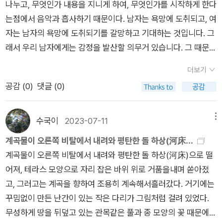
나누고, 무엇인가 내용을 지니게 하여, 무엇인가를 시작하게 한다
이었기에 knee brace를 끼고 스퀏 등 다관절하체운동을 수했했
는점에서 음악과 흡사하기 때문이다. 남자는 욕망에 도취되고, 여
으나 더 나빠질까봐 무척 신경을 쓰고 있다. 내일은 chest/trice
자는 남자의 욕망에 도취되기를 갈망하고 기대하는 것입니다. 그
ps 후 달리기를 하는 루틴인데. 가히 한국 SF의 전성시대라고 할
래서 우리 남자에게는 감정을 발산할 의무거 있습니다. 그 때문에
정도로 많은 SF작가들이 활발한 활동을 하고 있는 중에서도 가
여자의 욕망을 일깨우게 하지 못하는 무감각과 무기력은 무서운
장 좋아하는 김초엽작가의 작품. 몇 번인지 잘 안 잡혀서 조금 두
더보기
치욕입니다. -민헤어 페퍼코른
었다고 이번에 읽으니 술술 잘 읽어진 것을 보면 확실히 책이란
공감 (
0
)
댓글 (0)
많이 사서 쟁여두면 읽을 날이 꼭 온다는 내 생각이 맞는 것 같다.
술도 사람도 많은 것들이 시기와 장소를 타는데 책도 그런 면이
수국이
2023-07-11
메뉴
있는 것이다. Last of Us를 연상시키는 과거 어떤 사건 이후 인
계곡물이 오른쪽 비탈에서 내려와 평탄한 돌 하상(河床...
류는 지상을 포기하고 지하에서 살아가고 있다. 지상을 탈환하려
계곡물이 오른쪽 비탈에서 내려와 평탄한 돌 하상(河床)으로 떨
는 꿈을 포기하지 않고 인류로부터 지상을 가져간 존재를 말살하
어져, 테라스 모양으로 자리 잡은 바위 위로 거품을내며 쏟아졌
려는 세력과 그들과 어울려 살아가야 한다고 생각하는 사람들, 그
고, 그러고는 계곡을 향하여 조용히 계속해서흘러갔다. 거기에는
리고 인류와 공존하기 위한 진화(?)를 조금씩 받아들이는 그 존
꾸밈없이 만든 난간이 있는 작은 다리가 그림처럼 걸려 있었다.
재들. Last of Us가 미국판 좀비 아포칼립스와 Doomsday 판타
무성하게 땅을 뒤덮고 있는 관목같은 풀과 종 모양의 꽃 때문에
지의 다소 저차원적인 무대에서의 이야기라면 '파견자들'은 확실