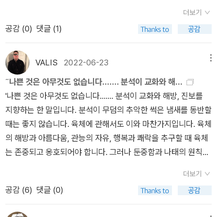
땅바닥은 푸른색을 띠었다.균형 잡힌 거대한 가문비나무의 고목
히 더 나아간 깊은 고민거리를 던져주는 것 같다. Last of Us도
더보기
들이 위용을 뽐내며 언덕과 골짜기에 띄엄띄엄 혹은 떼를 지어 서
그 자체로 재미있는 게임이고 드라마버전도 나쁘지 않지만 LOU
공감 (
0
)
댓글 (1)
있었고, 그중 한그루는 계곡물 옆쪽 산비탈에 비스듬하게 뿌리를
에서의 고민은 survival이라는 일차원적인 문제라면 이 작품은
박고는림 같은 풍경 속에서 기괴한 모습을 드러내고 있었다. 한적
어쩌면 LOU의 세계관이 더 오래되어 완전히 자리잡은 다음에 나
하게 좔좔 흐르는 냇물 소리가 이 아름답고 외딴 곳을 뒤덮고 있
올 고민을 보여주고 있는지도 모르겠다. 편집자k의 방송에서 김
VALIS
2022-06-23
메뉴
었다. 한스 카스토르프는 시냇물 건너편에 휴식용 벤치가 있는 것
보영작가가 나와서 많은 한국의 SF작가들을 소개하는 바람에 또
˝나쁜 것은 아무것도 없습니다……. 분석이 교화와 해...
을 보았다.
다시 장바구니가 꽉 차버렸다. 책을 살 돈과 쌓아둘 공간을 무시
'나쁜 것은 아무것도 없습니다……. 분석이 교화와 해방, 진보를
할 수 있다면. 그냥 행복하고 싶다. '마의 산'을 여러 차례 읽고 던
지향하는 한 말입니다. 분석이 무덤의 추악한 썩은 냄새를 동반할
지기를 반복하면서 어렵게 독파한 이래 토마스 만은 내가 상당히
때는 좋지 않습니다. 육체에 관해서도 이와 마찬가지입니다. 육체
좋아하는 작가가 되었다. 작품세계의 심오함은 잘 모르겠지만 '마
의 해방과 아름다움, 관능의 자유, 행복과 쾌락을 추구할 때 육체
의 산'에서 느낀 몽환적이고 이계스러운 이야기에 끌린 탓이다.
는 존중되고 옹호되어야 합니다. 그러나 둔중함과 나태의 원칙이
작품을 읽는 건 쉽지 않다. 간결하고 직관적인 요즘의 문체가 아
되어 광명으로 가는 움직임을 방해할 때 육체는 멸시되어야 합니
닌 단어를 복잡하게 열거한 긴 문장으로 된 이야기를 따라가는 것
더보기
다.'- P489
이 어렵기 때문이다. 그럼에도 불구하고 그의 단편은 특히 여러
공감 (
6
)
댓글 (0)
번 읽었는데 그렇게 계속 읽다보면 조금씩 그 본질적인 모습을 아
주 미약하게나며 들여다 볼 수 있다. '베네치아에서의 죽음'은 아