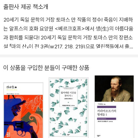
제18회 한독문학번역상(제11회 시몬느번역상)을 수상하였고, 대중
표, 소설가로서 세계적 명성을 얻으며 1929년 노벨문학상을 받는다.
출판사 제공 책소개
을 위한 공개강연도 자주 하고 있다.(http://www.pressian.com/n
1933년 ‘리하르트 바그너의 고난과 위대함’이라는 제목으로 국외 강
ews/article.html?no=115079) 『병과 문학』, 『문학과 정치』, 『문
20세기 독일 문학의 거장 토마스 만 작품의 정수! 죽음이 지배하
연 여행 도중 히틀러의 집권으로 신변에 위협을 느껴 귀국을 포기한
학과 음악』, 『근대독일문학 작품에 나타난 자본주의 경제』 등 30여
는 알프스의 호화 요양원 <베르크호프>에서 생(生)의 아름다움
다. 이후 스위스에서 《요셉과 그 형제들》을 집필하여 1943년에 4부
편의 논문을 위시하여, 저서에는 『토마스 만의 《마법의 산》 읽기』,
과 환희를 되묻다! 20세기 독일 문학의 거장 토마스 만의 장편소
작을 완성한다. 1936년에는 독일 국적을 포기하고 1938년 미국에서
『아이러니』, 『토마스 만』, 『전설의 스토리텔러 토마스 만』, 『토마스
설 『마의 산』이 전 3권(w217, 218, 219)으로 열린책들에서 출간
망명 생활을 보내는데, 여러 강연과 연설로 바쁜 와중에도 1947년
만의 생각을 읽자』, 『헤르만 헤세의 생각을 읽자』, 『프란츠 카프카의
되었다. 『마의 산』은 카프카, 헤세와 함께 독일 현대 문학의 3대
음악과 독일에 관한 소설이라 할 만한 《파우스트 박사》를 내놓는다.
생각을 읽자』, 『이해와 소통 글쓰기』, 『최강독일어』 등이 있으며, 역
거장으로 불리는 토마스 만의 대표작으로, 그의 문학 세계를 이해
1952년 미국에서 스위스로 거처를 옮기고 3년 후인 1955년 취리히
이 상품을 구입한 분들이 구매한 상품
서로는 『교양』(공역), 『정신병리학 총론』(공역, 전4권), 『역사의 지
하는 데 가장 중요한 작품으로 여겨지며 독일 현대 문학의 정수로
에서 영면한다.
배자』, 『작약등(芍藥燈)』, 『아이 사랑도 기술이다』, 『마의 산』(전3
꼽힌다. 독일 현대 문학의 거장 토마스 만의 정치적 사상 전환을
권), 『변신』, 『괴테, 토마스 만, 니체의 명언들』, 『로스할데』, 『나르치
엿볼 수 있는 대표작 1929년 장편소설 『부덴브로크 가의 사람
스와 골드문트』, 『토니오 크뢰거』, 『베네치아에서의 죽음』, 『독일 전
들』(1901)로 노벨 문학상을 수상한 토마스 만은 <『마의 산』이 없
설』(공역, 전2권), 『사기꾼 펠릭스 크룰의 고백』, 『내가 아는 나는 누
었다면 노벨 문학상을 수상할 수 없었을 것이며, 『마의 산』이야말
구인가』, 『차라투스트라는 이렇게 말했다』, 『사랑, 예술, 광기, 운명』
로 이 상에 더 적합한 작품이다>라고 말했다. 『마의 산』은 토마스
등 다수가 있다.
만이 폐렴 증세로 다보스의 한 요양원에서 요양 중이던 아내를 방
문해 3주를 보낸 실제 체험을 바탕으로 쓰였다. 원래 단편으로 구