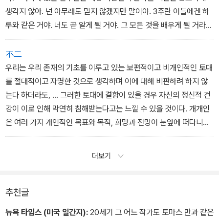
생각지 않아. 넌 아무래도 믿지 않겠지만 말이야. 3주란 이들에겐 하
루와 같은 거야. 너도 곧 알게 될 거야. 그 모든 것을 배우게 될 거라
고.> 이렇게 말하고 그는 덧붙였다. <여기서는 사람들의 개념도 변해
버려.> (21)
不二
우리는 우리 존재의 기초를 이루고 있는 보편적이고 비개인적인 토대
를 절대적이고 자명한 것으로 생각하며 이에 대해 비판하려 하지 않
는다 하더라도, ... 그러한 토대에 결함이 있을 경우 자신의 정신적 건
강이 이로 인해 막연히 침해받는다고는 느낄 수 있을 것이다. 개개인
은 여러 가지 개인적인 목표와 목적, 희망과 전망이 눈앞에 떠다니고
있어 이러한 것들 때문에 더욱 노력하고 행동으로 몰고 가겠다는 원
동력을 얻어 낼 수도 있다. 하지만 인간 주위의 비개인적인 것, 즉 시
더보기
대 그 자체가 외견상 매우 활기를 띠고 있다 하더라도 거기에 희망이
나 전망이 걸여되어 있다면, 또 시대가 우리에게 희망도 없고 전망도
없으며 해결책도 없다는 것을 남몰래 인식시켜 주고, ... 시대에 대한
추천글
어떤 형태의 질문 ...--즉 우리의 모든 노력과 활동이 지닌, 개인적인
뉴욕 타임스 (미국 일간지):
20세기 그 어느 작가도 토마스 만과 같은
의미 이상의 궁극적이고도 절대적인 의미에 대한 질문에 대한 공허한