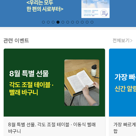
관련 이벤트
전체보기
8월 특별 선물. 각도 조절 테이블 · 이동식 빨래
가장 빠르게
바구니
합