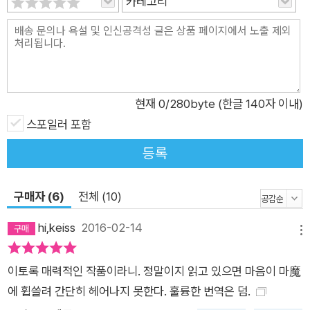
카테고리
리적인 인문주의자로, 베르크호프의 음울한 마력에 빠져드는 카
스토르프를 <저 아래> 이성의 세계로 되돌려 보내려 많은 노력
을 한다. 소설 중반부에 등장하는 예수회 교도이자 반자본주의자
인 폴란드인 나프타는, 육체는 타락하고 부패한 것이며 병과 죽음
이야말로 찬양해야 할 존재임을 역설한다. 대립할 수밖에 없는 존
현재
0
/280byte (한글 140자 이내)
재, 세템브리니와 나프타는 서로 끊임없이 언쟁을 벌이면서 한스
스포일러 포함
카스토르프를 <자신의 방식으로 교육시키고자> 시도한다. 한편
등록
한스의 마음을 사로잡은 러시아 여인, 방종하고 퇴폐적인 쇼샤 부
인은 논리와 이성의 영향력으로부터 벗어난 인물이다. 소설 중반
구매자 (6)
전체 (10)
부의 막바지에 등장하는 눈보라 장면은 백미 중의 백미로, 작품
전체를 아우르는 의미를 지닌다. 홀로 스키를 타러 간 한스 카스
hi,keiss
2016-02-14
메뉴
토르프는 자신을 집어삼킬 듯 휘몰아치는 눈보라를 맞닥뜨리게
되고, 아무도 도와줄 이 없는 그곳에 갇혀 삶에 대한 애정과 그 중
이토록 매력적인 작품이라니. 정말이지 읽고 있으면 마음이 마魔
요성을 깨닫는다. 하지만 베르크호프로 돌아왔을 때는 다시 그 단
에 휩쓸려 간단히 헤어나지 못한다. 훌륭한 번역은 덤.
조로움에 잠식되어 모든 깨달음을 잊게 된다. 바로 이때, 마지막