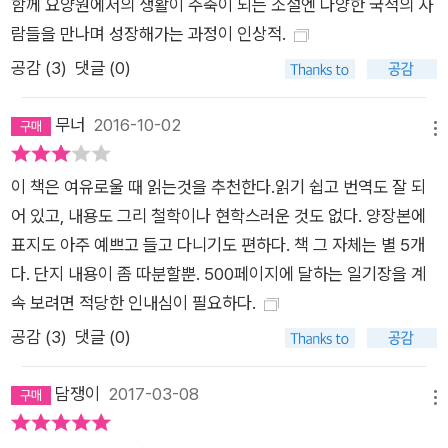
함께 요양원에서의 생활이 주축이 되는 소설엔 다양한 국적의 사
람들을 만나며 성장해가는 과정이 인상적.
공감 (
3
)
댓글 (0)
무너
2016-10-02
메뉴
이 책은 여유로울 때 읽는것을 추천한다.읽기 쉽고 번역도 잘 되
어 있고, 내용도 그리 철학이나 현학스러운 것도 없다. 양장본에
표지도 아주 예쁘고 들고 다니기도 편하다. 책 그 자체는 별 5개
다. 단지 내용이 좀 따분할뿐. 500페이지에 달하는 일기장을 계
속 보려면 적당한 인내심이 필요하다.
공감 (
3
)
댓글 (0)
담쟁이
2017-03-08
메뉴