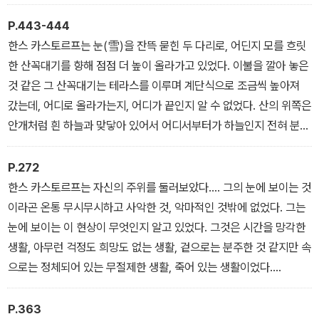
「앞으로 반년이라고? 너 돌았어?」한스 카스토르프가 소리쳤다.
에 가봐야 해요. 클로로포름으로 마취를 해야 할 사람이 있어요. 콩 샐
(상)
러드를 먹은 환자예요. 정말 잠시도 한눈을 팔 수가 없어요……. 그런
P.443-444
데 댁은, 여기에서 감기에 걸렸다는 것이지요?」
한스 카스토르프는 눈(雪)을 잔뜩 묻힌 두 다리로, 어딘지 모를 흐릿
(상)
한 산꼭대기를 향해 점점 더 높이 올라가고 있었다. 이불을 깔아 놓은
것 같은 그 산꼭대기는 테라스를 이루며 계단식으로 조금씩 높아져
갔는데, 어디로 올라가는지, 어디가 끝인지 알 수 없었다. 산의 위쪽은
안개처럼 흰 하늘과 맞닿아 있어서 어디서부터가 하늘인지 전혀 분간
할 수 없었다. 산봉우리와 산등성이도 보이지 않았고, 모두가 희미한
무(無)이며, 한스 카스토르프는 이 안개에 덮인 무를 향해 올라가고
P.272
있었다. 그리고 그의 등 뒤에 있는 세계, 즉 사람 사는 골짜기도 눈 깜
한스 카스토르프는 자신의 주위를 둘러보았다…. 그의 눈에 보이는 것
짝할 사이에 닫히고 시야에서 사라졌기 때문에, 그곳에선 이제 아무
이라곤 온통 무시무시하고 사악한 것, 악마적인 것밖에 없었다. 그는
런 소리도 들리지 않았다. 그리하여 그의 고독감, 아니 버림받은 느낌
눈에 보이는 이 현상이 무엇인지 알고 있었다. 그것은 시간을 망각한
이 더 어울리는 외로움은 부지불식간에 더 이상 바랄 수 없을 정도의
생활, 아무런 걱정도 희망도 없는 생활, 겉으로는 분주한 것 같지만 속
깊이가 되어 공포를 느낄 정도까지 되었다. 이 공포야말로 용기의 원
으로는 정체되어 있는 무절제한 생활, 죽어 있는 생활이었다.
천이었다. …… 그는 계속해서 위로, 하늘을 향해 올라갔다.
(하)
(중)
P.363