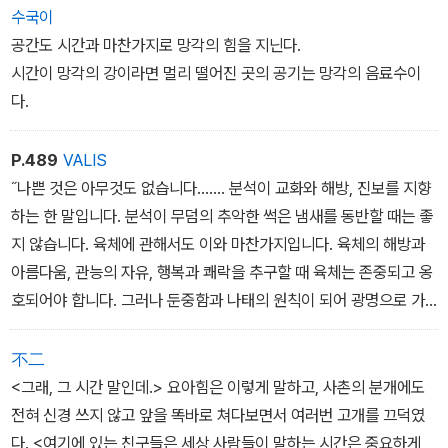
균형 잡힌 거대한 가문비나무의 고목들이 위용을 뽐내며 언덕과 골짜
수국이
기에 띄엄띄엄 혹은 떼를 지어 서 있었고, 그중 한그루는 계곡물 옆쪽
공간도 시간과 마찬가지로 망각의 힘을 지닌다.
산비탈에 비스듬하게 뿌리를 박고는림 같은 풍경 속에서 기괴한 모습
시간이 망각의 강이라면 멀리 떨어진 곳의 공기는 망각의 음료수이
을 드러내고 있었다. 한적하게 좔좔 흐르는 냇물 소리가 이 아름답고
다.
외딴 곳을 뒤덮고 있었다. 한스 카스토르프는 시냇물 건너편에 휴식
용 벤치가 있는 것을 보았다.
P.489
VALIS
˝나쁜 것은 아무것도 없습니다……. 분석이 교화와 해방, 진보를 지향
하는 한 말입니다. 분석이 무덤의 추악한 썩은 냄새를 동반할 때는 좋
지 않습니다. 육체에 관해서도 이와 마찬가지입니다. 육체의 해방과
아름다움, 관능의 자유, 행복과 쾌락을 추구할 때 육체는 존중되고 옹
호되어야 합니다. 그러나 둔중함과 나태의 원칙이 되어 광명으로 가
는 움직임을 방해할 때 육체는 멸시되어야 합니다.˝
不二
<그래, 그 시간 말인데.> 요아힘은 이렇게 말하고, 사촌의 분개에도
전혀 신경 쓰지 않고 앞을 똑바로 쳐다보면서 여러번 고개를 끄덕였
다. <여기에 있는 친구들은 세상 사람들이 말하는 시간은 중요하게