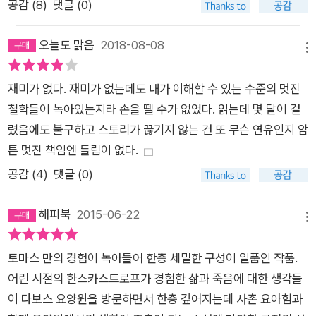
공감 (
8
)
댓글 (0)
<교육자> 페퍼코른이 등장한다. 카스토르프에게 엄청난 혼란을
주는 이 인물은, 이 요양원과는 전혀 어울리지 않게 삶과 건강을
오늘도 맑음
2018-08-08
찬미하는 디오니소스적 인물이다. 한편, 애당초 카스토르프를 마
메뉴
(魔)의 산으로 끌어들인 사촌 요아힘은 요양 규칙을 철두철미하
재미가 없다. 재미가 없는데도 내가 이해할 수 있는 수준의 멋진
게 지키며 얼른 병이 회복되어 현실의 삶으로 복귀하게 되기를 끊
철학들이 녹아있는지라 손을 뗄 수가 없었다. 읽는데 몇 달이 걸
임없이 소망한다. 도무지 퇴원을 원하기는 하는지 모를 <환자>
렸음에도 불구하고 스토리가 끊기지 않는 건 또 무슨 연유인지 암
들이 가득한 요양원 베르크호프는 삶과 건강보다 죽음과 병이 더
튼 멋진 책임엔 틀림이 없다.
인정받는 세계이다. 병세가 심각한 이들일수록 특별대우를 받으
며 주목받는다. 삶과 이토록 동 떨어진 공간이 또 있을까! 그런데
공감 (
4
)
댓글 (0)
토마스 만은 이 공간을 통해 도리어 살아있다는 것에 대한 환희와
기쁨을 상기시킨다. 무려 한 세기 전에 출간된 이 작품은 시대를
해피북
2015-06-22
메뉴
초월해 여전히 우리에게 인류 보편의 가치, 산다는 것의 진정한
가치에 대한 깊은 명상의 계기가 되어 준다.
토마스 만의 경험이 녹아들어 한층 세밀한 구성이 일품인 작품.
어린 시절의 한스카스트로프가 경험한 삶과 죽음에 대한 생각들
이 다보스 요양원을 방문하면서 한층 깊어지는데 사촌 요아힘과