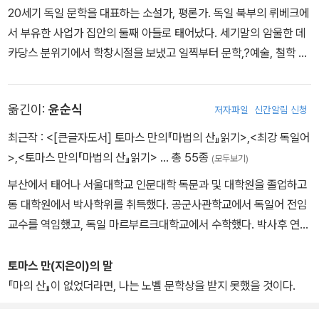
20세기 독일 문학을 대표하는 소설가, 평론가. 독일 북부의 뤼베크에
서 부유한 사업가 집안의 둘째 아들로 태어났다. 세기말의 암울한 데
카당스 분위기에서 학창시절을 보냈고 일찍부터 문학,?예술, 철학 등
에 관심이 많았다. 1891년 아버지의 죽음으로 형편이 어려워지자 보
험회사에서 잠시 근무했고, 뮌헨으로 이사 가 1933년까지 살았다. 이
옮긴이:
윤순식
저자파일
신간알림 신청
때부터 집필 활동을 시작했고, 쇼펜하우어, 바그너, 니체 등에 심취했
다. 1898년 단편집 《키 작은 프리데만 씨》를 발표하고, 1901년 《부
최근작 :
<[큰글자도서] 토마스 만의『마법의 산』읽기>
,
<최강 독일어
덴브로크가》를 출간하여 작가로서 자리를 잡는다. 이어 1903년 《토
>
,
<토마스 만의『마법의 산』읽기>
… 총 55종
(모두보기)
니오 크뢰거》, 《트리스탄》 등을 집필한다. 1905년에 카티아 프링스
부산에서 태어나 서울대학교 인문대학 독문과 및 대학원을 졸업하고
하임과 결혼하여 그해에 장녀 에리카 만을 얻는다. 1911년에는 휴양
동 대학원에서 박사학위를 취득했다. 공군사관학교에서 독일어 전임
지에서 작곡가 구스타프 말러의 서거 소식을 듣고 《베니스에서의 죽
교수를 역임했고, 독일 마르부르크대학교에서 수학했다. 박사후 연수
음》을 쓰기 시작하여 이듬해에 발표한다. 제1차 세계대전이 끝나가던
(Post-doc) 과정으로 베를린 훔볼트대학교에서 현대독문학을 연구
1918년 10월에 600쪽이 넘는 방대한 논문집 《비정치적인 사람의
하였고, 오랫동안 서울대학교에서 강의를 하였으며, 한양대학교 연구
토마스 만(지은이)의 말
관찰》을 완성하는데, 여기서 그는 세계대전을 지지하는 발언을 한다.
교수, 덕성여자대학교 교양학부 교수를 역임했다. 현재 홍익대학교
『마의 산』이 없었더라면, 나는 노벨 문학상을 받지 못했을 것이다.
그러나 차츰 이러한 경향에서 멀어져 나중에는 민주주의와 시민계급
교양과(독문학) 교수로 재직 중이며 전 한국토마스만학회 회장이다.
을 옹호했고, 이러한 세계관이 반영된 대작 《마의 산》을 1924년 발