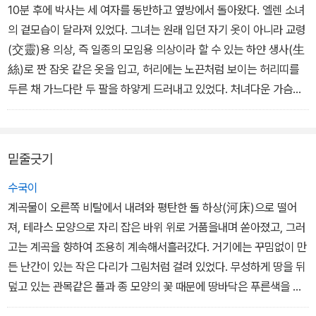
10분 후에 박사는 세 여자를 동반하고 옆방에서 돌아왔다. 엘렌 소녀
의 겉모습이 달라져 있었다. 그녀는 원래 입던 자기 옷이 아니라 교령
(交靈)용 의상, 즉 일종의 모임용 의상이라 할 수 있는 하얀 생사(生
絲)로 짠 잠옷 같은 옷을 입고, 허리에는 노끈처럼 보이는 허리띠를
두른 채 가느다란 두 팔을 하얗게 드러내고 있었다. 처녀다운 가슴의
곡선이 옷감에 부드럽고 선연하게 드러나 있는 걸 보면, 옷 속에 아무
것도 입고 있지 않은 것 같았다.
모두들 흥분하여 활기차게 그녀를 맞이했다. 「야, 엘렌! 정말 매력적
밑줄긋기
으로 보이는걸! 마치 선녀 같아! 잘해 봐, 귀여운 나의 천사야!」 자신의
옷차림이 스스로에게 무척 잘 어울린다는 것을 아는 듯, 엘렌은 이들
수국이
이 외치는 소리를 듣고 미소를 지었다.
계곡물이 오른쪽 비탈에서 내려와 평탄한 돌 하상(河床)으로 떨어
(하)
져, 테라스 모양으로 자리 잡은 바위 위로 거품을내며 쏟아졌고, 그러
고는 계곡을 향하여 조용히 계속해서흘러갔다. 거기에는 꾸밈없이 만
든 난간이 있는 작은 다리가 그림처럼 걸려 있었다. 무성하게 땅을 뒤
덮고 있는 관목같은 풀과 종 모양의 꽃 때문에 땅바닥은 푸른색을 띠
었다.