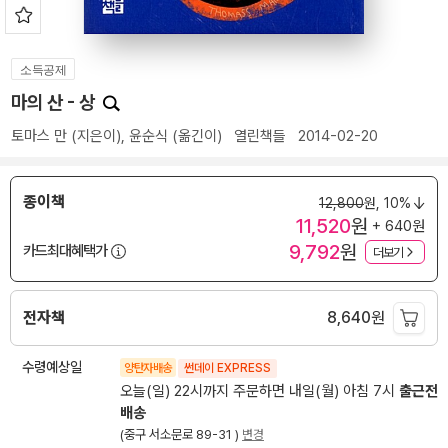
소득공제
마의 산 - 상
토마스 만
(지은이),
윤순식
(옮긴이)
열린책들
2014-02-20
종이책
12,800
원,
10%
11,520
원
+ 640원
9,792
원
카드최대혜택가
더보기
전자책
8,640
원
수령예상일
양탄자배송
썬데이 EXPRESS
오늘(일) 22시까지 주문하면 내일(월) 아침 7시
출근전
배송
(중구 서소문로 89-31 )
변경