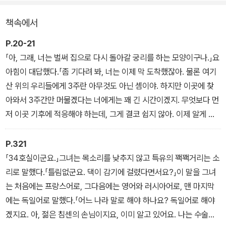
이 요양원의 엄격한 기준에 따라 폐병으로 진단받은 카스토르프 또한
책속에서
'방문객'에서 '환자'로 신분이 바뀌었기 때문이다. 베르크호프에는 인
간의 모든 유형을 집약해 놓은 듯한 '환자'들이 존재하는데, 그들은 자
P.20-21
신들이 떠나 온 세상을 '저 아래'라고 부르며 그들만의 관습과 시간관
「아, 그래, 너는 벌써 집으로 다시 돌아갈 궁리를 하는 모양이구나.」요
념을 가지고 살아간다.
아힘이 대답했다.「좀 기다려 봐, 너는 이제 막 도착했잖아. 물론 여기
산 위의 우리들에게 3주란 아무것도 아닌 셈이야. 하지만 이곳에 찾
매일 체온을 재고 발코니에서 안정 요양을 하는 규칙적이고 단조로운
아와서 3주간만 머물겠다는 너에게는 꽤 긴 시간이겠지. 무엇보다 먼
베르크호프에서의 삶에 익숙해지면서 카스토르프는 점점 현실의 삶
저 이곳 기후에 적응해야 하는데, 그게 결코 쉽지 않아. 이제 알게 될
으로부터 멀어진다. 요양원에는 카스토르프를 둘러싸고 서로 논쟁과
거야. 우리들에게 별난 것은 기후뿐만이 아니야. 넌 이곳에서 여러 가
대립을 펼치는 '교육자'들이 여럿 등장하는데, 이들에 영향을 받은 한
지 새로운 것을 알게 될 거야. 주의해서 지켜보라고! 그리고 너는 내
P.321
스 카스토르프의 명상이 이 소설 전반에 펼쳐진다.
얘기를 했는데, 그것도 그렇게 간단한 것은 아니야. <3주 후에 집으
「34호실이군요.」그녀는 목소리를 낮추지 않고 특유의 꽥꽥거리는 소
로 간다>는 말은 저 아래 세상의 생각이야. 물론 나는 얼굴이 검게 탔
리로 말했다.「틀림없군요. 댁이 감기에 걸렸다면서요?」이 말을 그녀
어. 하지만 이것은 주로 눈에 그을려서이고, 베렌스가 늘 말하듯 별로
는 처음에는 프랑스어로, 그다음에는 영어와 러시아어로, 맨 마지막
대수로운 일은 아니야. 지난번에 실시한 종합 검진에서 베렌스는 앞
에는 독일어로 말했다.「어느 나라 말로 해야 하나요? 독일어로 해야
으로 반년은 족히 걸릴 거라고 말했어.」
겠지요. 아, 젊은 침센의 손님이지요, 이미 알고 있어요. 나는 수술실