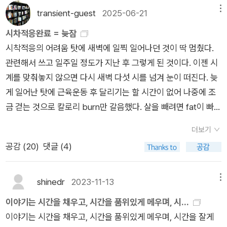
transient-guest
2025-06-21
메뉴
시차적응완료 = 늦잠
시착적응의 어려움 탓에 새벽에 일찍 일어나던 것이 딱 멈췄다.
관련해서 쓰고 일주일 정도가 지난 후 그렇게 된 것이다. 이젠 시
계를 맞춰놓지 않으면 다시 새벽 다섯 시를 넘겨 눈이 떠진다. 늦
게 일어난 탓에 근육운동 후 달리기는 할 시간이 없어 나중에 조
금 걷는 것으로 칼로리 burn만 갈음했다. 살을 빼려면 fat이 빠져
야 하는데 이건 달리기를 비롯한 적정수준의 심박수와 땀이 나는
더보기
유산소를 무조건 해야 가능하다. 산티아고 순례길을 걷는 수준으
공감 (
20
)
댓글 (4)
로 매일 걷는다면 모를까 보통 3-4마일씩 걸어서는 건강유지야
되겠지만 눈에 띄는 몸의 변화가 오는 것은 기대할 수 없다. 해서
계속 달리기를 하려고 노력하고는 있는데 아직은 일주일에 3일
shinedr
2023-11-13
메뉴
을 뛰는 것이 어려운 것이 현실이다. 체력도 습관도 다시 만들어
이야기는 시간을 채우고, 시간을 품위있게 메우며, 시...
야 하고 몸도 잔부상을 견디며 적응시켜야 하는 것이다. 당장 어
이야기는 시간을 채우고, 시간을 품위있게 메우며, 시간을 잘게
제 뛴 후 왼쪽 무릅과 오금이 아프다. 오늘을 필히 하체를 하는 날