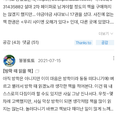
인 기질을 이어받았습니다. 독일 북동부에 위치한 뤼벡은 13세기
31435882 설마 2차 페이퍼로 남겨야할 정도의 책을 구매하지
무렵만 하더라도 '한자동맹의 여왕'으로 불리며 독일무역의 중심
는 않겠지 했지만... 야금야금 사다보니 17권을 샀다. 사진에 없는
지였던 곳이지요. 트라베 강 상류 연안에 위치한 이 도시는 토마
책 한권은 <우리 사이엔 오해가 있다> 인데, 다른 곳에 있었다.
스 만의 고향이자 그에게 노벨 문학상을 안긴 작품인 『부덴브로
구매책을 간단히 소개해 보자면... 1. 암흑의 핵심 : 조셉 콘래드이
크 가의 사람들』의 배경으로도 유명합니다. 뤼벡 시내에는 아직
더보기
작품을 읽으면서 명작이란 이런 책이구나 라는 아우라를 느꼈다.
도 『부덴브로크 가의 사람들』의 주무대이자 토마스 만 집안의 소
공감 (
43
)
댓글 (51)
책이 어려워서 그런걸 수도 있지만 분위기가 정말 압권이었다. 2.
유였던 대저택이 남아있다고 하지요.저도 2014년 여름에 17일
비밀요원 : 조셉 콘래드그래서 갑자기 조셉 콘래드의 작품에 관심
동안 독일의 여러 도시들을 자동차를 몰고다니며 여행한 적이 있
이 생겼다. 게다가 이책은 대산 세계문학이다. 잠자냥님과 쿨캣님
붕붕툐툐
2021-07-15
메뉴
었는데, 드레스덴에서 함부르크로 이동할 때 이 유명한 독일의 항
리뷰 보고 구매한 책이다. 3. 가벼운 나날 : 제임스 설터온라인 우
【방학 때 읽을 책】
구도시를 쏙 빼놓고 지나친 게 얼마나 후회스러운지 모른답니다.
주점 배송비를 맞추기 위해서 구매한 책. 찾아보니까 평이 좋았었
아직 방학은 아니지만 이미 마음은 방학이라 둥둥 떠다니기에! 벼
아무튼 뤼벡에서 태어나 뮌헨으로 이주했던 토마스 만의 작품 속
다. 4.5. 토니오 크뢰거 단편집, 마의 산 : 토마스 만열린책들 세계
르고 별러서 방학 때 읽겠노라 생각한 책을 적어본다. 이건 뭐 내
에는 독일 북부의 주요도시인 뤼벡과 함부르크에 대한 이야기가
문학 35주년 세트를 읽으면서 토마스 만에 대한 관심이 생겼다.
스스로의 다짐이라 할 수도 있지만 사실 그냥 신나서다. 우힛~몇
심심찮게 등장하면서 그 도시들을 직접 방문하지 못한 독자들의
6.7. 목로주점 : 에밀 졸라에밀졸라의 핵심이라는 폴스타프님의
차례 고백했지만, 사실 막상 방학이 되면 생각처럼 책을 많이 읽
여행의욕을 자극하지요.뤼벡의 시의원과 부시장을 지냈던 아버
평을 믿고 구매. 주말에 시간날때 몰아서 읽어야 겠다. 8. 여인들
지는 않는다. 놀러다니기 바쁘고 책보다 재미난 일이 많게 느껴지
지 덕분에 금수저로 자란 토마스 만은 19세기 말의 군국주의적이
의 행복 백화점 : 에밀 졸라사랑을 그대품안에. 9. 세가지 이야기 :
기도 하니까~ 과연 이번 방학엔 어떨지 너무 궁금하다!ㅎㅎ1. 나
고 강압적인 학교 분위기를 싫어했던 탓에 학교공부 대신 음악과