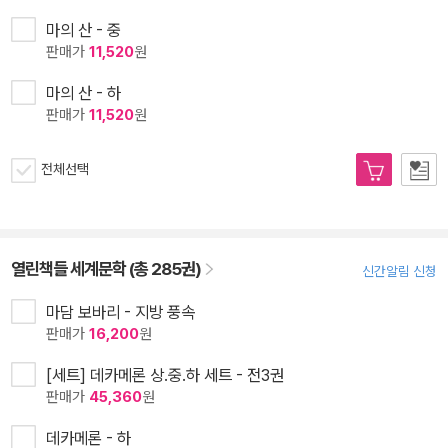
마의 산 - 중
판매가
11,520
원
마의 산 - 하
판매가
11,520
원
전체선택
열린책들 세계문학 (총 285권)
신간알림 신청
마담 보바리 - 지방 풍속
판매가
16,200
원
[세트] 데카메론 상.중.하 세트 - 전3권
판매가
45,360
원
데카메론 - 하