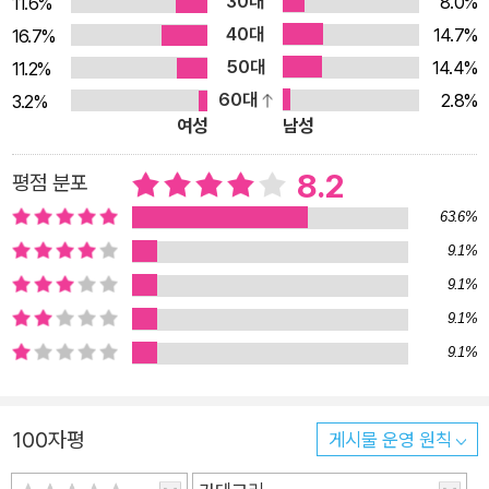
30대
8.0%
11.6%
한 기준에 따라 폐병으로 진단받은 카스토르프 또한 <방문객>
40대
14.7%
16.7%
에서 <환자>로 신분이 바뀌었기 때문이다. 베르크호프에는 인
50대
14.4%
11.2%
간의 모든 유형을 집약해 놓은 듯한 <환자>들이 존재하는데, 그
60대
2.8%
3.2%
들은 자신들이 떠나 온 세상을 <저 아래>라고 부르며 그들만의
여성
남성
관습과 시간관념을 가지고 살아간다. 매일 체온을 재고 발코니에
서 안정 요양을 하는 규칙적이고 단조로운 베르크호프에서의 삶
8.2
평점 분포
에 익숙해지면서 카스토르프는 점점 현실의 삶으로부터 멀어진
63.6%
다. 요양원에는 카스토르프를 둘러싸고 서로 논쟁과 대립을 펼치
9.1%
는 <교육자>들이 여럿 등장하는데, 이들에 영향을 받은 한스 카
9.1%
스토르프의 명상이 이 소설 전반에 펼쳐진다. <인생의 걱정거리
9.1%
자식> 앞에 나타난 네 명의 <교육자> 『마의 산』은 주인공 한스
9.1%
카스토르프가 낯선 영역(베르크호프)으로 편입돼 <교육자>들
로부터 강력한 영향을 받지만, 결국 어느 쪽에도 치우치지 않고
자신만의 결론을 이끌어 낸다는 점에 있어서 전통적인 독일식 교
100자평
게시물 운영 원칙
양 소설이자 성장 소설로 볼 수 있다. 카스토르프가 첫 번째로 만
나게 되는 <교육자>, 이탈리아인 세템브리니는 진보적이고 합