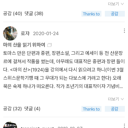
귀스타브 플로베르플로베르의 작품은 마담 보바리만 읽어봤는데
더보기
는 고백한다1, 2, 3(1권 이미 빌림)2. 안나 카레니나 1, 2, 3(1권
시와 연극의 세계에 빠져들었고, 일찍부터 작가가 되기 위해 부지
이 책이 우주점에 있어서 구매. 흔치않은 문학동네 양장이다. 10.
공감 (
40
)
댓글 (38)
이미 빌림)3. 잃. 시. 찾 1, 2, 3권까지(1권 읽다 말았으나 왠지 첨
런히 습작들을 썼다고 하지요. 1895년 이후에는 철학자인 니체
권태 : 알베르토 모라비아레삭매냐님 리뷰보고 구매. 절판도서이
부터 다시 읽어도 전혀 손색이 없을 듯~ 이 틈에 형부는 잃. 시.
로부터 중요한 영향을 받았고, 특히 1899년에 읽은 쇼펜하우어
지만 알라딘 우주점에 있길래 냉큼 가서 구매. 표지가 인상적이
찾 새로운 버전 샀대~ㅋㅋㅋ)4. 암살교실(만화방?)5. 백년의 고
의 주저 『의지와 표상으로서의 세계』는 그에게 많은 영향을 끼쳤
로쟈
2020-01-24
메뉴
다. 모라비아의 경멸이 너무 좋았다. 11.12. 웃는남자 : 빅토르 위
독6. 마의 산(1권 빌림)7. 수상록8. 도스토예프스키 노름꾼 외 1
습니다.토마스 만은 1905년에 카타리나 프링스하임과 결혼하는
마의 산을 읽기 위하여
고다락방님의 책에서 언급된 작품으로 도대체 얼마나 재미있길
권(소장)이건 진짜 1일 1책해도 부족하겠는데?;;;;근데 문제는 이
데, 1912년 결핵 증상을 보인 아내는 스위스 다보스의 요양원에
토마스 만은 단편과 중편, 장편소설, 그리고 에세이 등 전 산문장
래? 라는 생각이 들어서 읽어보고 싶었다. 13. 꿈 : 프란츠 카프카
걸 읽기 위해 담주 월요일까지 다 읽어야 하는 책이 6권이네! 제
입원하게 됩니다. 이 때문에 작가는 1912년 5월과 6월 사이에 3
르에 걸쳐서 작품을 썼는데, 아무래도 대표작은 중편과 장편 들이
그레이스님의 인상적인 100자평을 보고 구매. 카프카는 어렵지
3의 사나이, 곤충극장, 학교의 슬픔, 페스트, 새하얀 마음, 실패를
주 예정으로 문병을 갔다가 요양원의 독특한 분위기와 손님들의
다. <마의 산>(1924)을 강의에서 다시 읽으려고 하니(이번 3월
만 언제나 관심이 간다. 14. 마지막 숨결 : 로맹 가리새들은 페루
모르는 멋진 문장들....이미 망삘이.....ㅋㅋㅋㅋㅋㅋ악! 라히리 저
모습에 매료되어 자신의 체험을 단편으로 쓰기 시작합니다. 이 작
스위스문학기행 때 그 무대가 되는 다보스에 가려고 한다) 오래
에 가서 죽다를 읽고 나서 그의 작품을 조금씩 모으는 중이다. 15.
지대와 윌리엄 트레버의 펠리시아의 여정도 읽어야 하는데!!!!(이
품이 점차 방대해져 12년 후에 완성된 것이 바로 그의 문학의 정
묵은 숙제 하나가 떠오른다. 작가 초년기의 대표작이자 기념비적
에브리맨 : 필립 로스필립 로스의 3대 작품(맞나?) 중 하나라고
렇게 책을 많이 넣으면 뭐에 좋다고 예전에 쇼님이 알려주신 거
점을 이루는 『마의 산』이었습니다. 1913년에 쓰기 시작한 작품은
인 소설 <부덴브로크가의 사람들>(1901)과 <마의 산> 사이에
해서 구매. 전락과 죽어가는 짐승에 이은 나의 필립로스 세번째
같은데~ 찡긋찡긋~😉😉)
제1차 세계대전이 벌어진 1915년에 중단되었다가 종전 후 다시
더보기
어떤 일이 벌어진 것인가 하는 점.토마스 만이 <마의 산>에 착수
읽을 작품. 미국의 목가는 10월 구매 리스트에 있다. 16. 약속 : 뒤
쓰기 시작하여 1924년에야 완성되었습니다.토마스 만은 『마의
공감 (
32
)
댓글 (4)
하게 되는 게 1912년의 일이므로 정확히는 <부덴브로크>를 완
렌마트잠자냥님이 극찬한 작품이어서 급관심이 생겨 구매. 뒤렌
산』의 서문에서 '철저한 탐구만이 진정한 즐거움을 준다.'라고 밝
성한 이후 12년간 정도가 되겠다. 단순 견적으로 <부덴브로크>
마트의 희곡은 정말 좋았는데 이책은 어떨지 궁금하다. 17. 우리
혔는데, 이 작품이야말로 작가가 12년 동안이나 고심을 거듭하면
에서 <마의 산>으로 가는 경로는 없다. 예측불가능하다는 것이
사이엔 오해가 있다 : 이슬아, 남궁인예전에는 국내에세이를 많이
메뉴