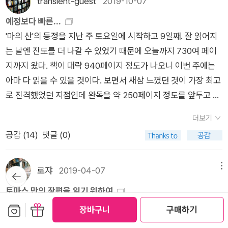
transient-guest
2019-10-07
서 그 당시 서구 세계가 안고 있던 온갖 병리적인 현상들을 종합
다. 내가 궁금한 것은 이런 방향전환의 계기가 있는지 여부다(단
읽었는데 요새는 안읽어서 구매했다. 서간에세이라 하니 흥미가
예정보다 빠른...
적으로 탐구하는 방대한 작품으로 녹여냈습니다.『마의 산』은 제
편과 달리 장편소설의 방향은 변덕보다는 더 무거운 동기를 필요
생겼다. 9월달에 책을 28권이나 샀다니 반성한다. 그럼에도 방금
'마의 산'의 등정을 지난 주 토요일에 시작하고 9일째. 잘 읽어지
목에서 풍기는 독특한 분위기처럼 '쉽게 읽히지 않는 고전 소
로 한다. 특히나 만처럼 묵직한 작가에게라면). 추정이 없는 건 아
책을 추가로 주문했다. 이건 10월 페이퍼에 소개해야 겠다. 10월
는 날엔 진도를 더 나갈 수 있었기 때문에 오늘까지 730여 페이
설'로도 악명이 높은데, 그 까닭은 작가 자신이 깊이 고민했던 정
니다. 1905년에 만은 카타리나 프링스하임과 결혼하면서 ‘길잃
에는 구매와 독서가 균형을 이루는 한달이 되도록 노력해야겠다
지까지 왔다. 책이 대략 940페이지 정도가 나오니 이번 주에는
신 탐구의 온갖 주제들이 작품의 전편에 걸쳐 끝없이 펼쳐지기 때
은 시민‘의 방황을 뒤로 하고 부르주아 계급의 습속으로 복귀한
^^
아마 다 읽을 수 있을 것이다. 보면서 새삼 느꼈던 것이 가장 최고
문이지요. 이 작품이 쓰여진 시대의 사상적 특징이었던 정신분석
다. 자신의 결혼생활을 소재로 하여 쓴 장편이 <대공전하>(190
로 진격했었던 지점인데 완독을 약 250페이지 정도를 앞두고 돌
과 영성주의, 아인슈타인이 말한 시간의 상대적 속성, 질병과 죽
9)인데 토마스 만의 장편 가운데 유일하게 아직 한 차례도 번역
아섰던 것이 두 번째 아니면 세 번째 등정이었다. 이렇게 가볍게
음과의 관계, 예술가와 사회의 관계, 제대로 된 인간 교육, 보수와
되지 않았다. <부덴브로크>와 <마의 산> 사이에 끼여있는 ‘약
더보기
매일 조금씩 왔더라면 벌써 여러 번 제대로 읽었을 것을. 하지만
진보와의 갈등 등이 그런 주제들이지요.그래서 이 소설은 작가의
한‘ 작품이어서 별로 주목받지 못한 것으로 보이는데 나로선 가장
공감 (
14
)
댓글 (0)
이번의 등정이 끝이 아니고 앞서 썼던 것처럼 열린책들에서 나온
또다른 대표작인 『부덴브로크 가의 사람들』처럼 여러 세대에 걸
궁금한 소설이기도 하다. 두 대작의 연결이나 단절을 파악하게 해
'마의 산'을 다시 읽는 것으로 이번의 일어판 중역본(으로 심히 의
친 가족 구성원들의 대하 드라마식 이야기와도 전혀 성격이 다르
주지 않을까 싶어서다.이 시기에 만이 쓴 대표작이 <토니오 크뢰
심스러운) 동서문화사의 책에서 이해할 수 없었던 부분을 짚을
며, 획기적이거나 크나큰 사건 하나 없이 극히 좁은 공간과 인물
로쟈
2019-04-07
메뉴
뒤로가
거>(1903)나 <베니스에서의 죽음>(1912)과 같은 중편들이고
기
생각이다. 더해서 그간 긴 내용이나 쉽게 잡히지 않아서 막힌 책
들(베르크호프 요양원과 환자들)로 좁혀진 상태에서 기나긴 이야
토마스 만의 장편을 읽기 위하여
이 작품들에 동성애 코드가 직간접적으로 들어가 있다. 원래 ‘죽
들을 일정한 부분을 조금씩 읽는 방법으로 독파해나갈 생각이니
기가 이어진다는 점에서 드라마틱한 사건 전개와는 거리가 먼 관
토마스 만의 후기 대표작 <파우스트 박사>(문학과지성사)의 새
음‘을 주제로 <베니스에서의 죽음>의 속편격으로 쓰게 되는 게
보관함담기
선물하기
장바구니
구매하기
이번의 등정은 여러 모로 많은 깨달음과 독서인생에 있어 도움이
념소설의 진수를 제대로 보여주는 작품이라고 평가받고 있지요.
번역본이 나왔다. 이로써 현재 읽을 수 있는 한국어판은 3종이 되
<마의 산>이고 이 장편에는 죽음뿐 아니라 동성애가 강하게, 하
된 것 같다. 현재까지 10월의 독서는 순조롭게 네 권까지 진행했