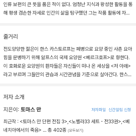
인류 보편의 큰 뜻을 품은 적이 없다. 엄청난 지식과 왕성한 활동을 통
침묵을 계속 지키고 있다면, 그러한 사태로 인한 모종의 마비 작용을
해 평생 겸손한 자세로 인간의 삶을 탐구했던 그는 작품 활동에 자신
보다 솔직한 인간성을 가진 사람이라면 거의 피할 수 없을 것이다. 그
의 온 삶을 다 바친 위대한 예술가이다.
리고 이러한 마비 작용은 ... 육체적이고 유기체적인 부분으로 파급될
지 모른다. (68)
줄거리
전도양양한 젊은이 한스 카스토르프는 폐병으로 요양 중인 사촌 요아
힘을 문병하기 위해 알프스의 국제 요양원 <베르크호프>로 향한다.
이 호화로운 요양원의 환자들은 자신들이 떠나 온 세상을 <저 아래>
라고 부르며 그들만의 관습과 시간관념을 기준으로 살아간다. 한스
카스토르프는 3주 예정으로 요아힘을 방문하는 한편, 요양원에서의
삶을 체험해 보고자 한다. 그러던 중 그 자신 또한 폐병 진단을 받고 <
저자 소개
환자>가 되어 요양원에 계속 머물게 된다. 삶이 더 이상 의미를 가지
지 못하는 곳, 오직 죽음만이 절대 가치로 추앙받는 베르크호프에 발
지은이:
토마스 만
저자파일
신간알림 신청
이 묶인 <인생의 걱정거리 자식> 한스 카스토르프의 <삶>은 어떻게
최근작 :
<토마스 만 단편 전집 3>
,
<노벨라33 세트 - 전33권>
,
<베
이어질 것인가!
네치아에서의 죽음>
… 총 402종
(모두보기)