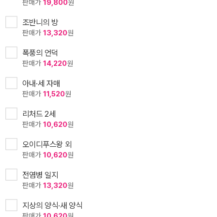
판매가
19,800
원
조반니의 방
판매가
13,320
원
폭풍의 언덕
판매가
14,220
원
아내·세 자매
판매가
11,520
원
리처드 2세
판매가
10,620
원
오이디푸스왕 외
판매가
10,620
원
전염병 일지
판매가
13,320
원
지상의 양식·새 양식
판매가
10,620
원