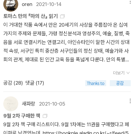
oren
2021-10-14
메뉴
직 조금 시간을 두고 다시 봐야할 것 같지만. '마의 산'은 언젠가
토마스 만의 『마의 산』 읽기
지금 구해놓은 다른 번역으로도 다시 읽어볼 생각이다. 한 해에서
이 거대한 작품 속에서 만은 20세기의 사상을 주름잡아 온 십여
해가 제일 길다는 하지가 무색하게 이곳은 기후변화 탓에 아침과
가지의 주제와 문제들, 가령 정신분석과 영성주의, 예술, 질병, 죽
저녁으로 찬 바람이 많이 부는 선선한 날씨가 가끔씩 오는 더위와
음을 서로 연결시키는 연결고리, 아인슈타인이 말한 시간의 상대
함께 어우러져 점점 더 균형을 잃어가는 것 같다.대통령 하나 바
적 속성, 서구인 특히 중산층 서구인들의 정신 상태, 예술가와 사
꾸기가 이렇게 어려웠는데 그 하나 바뀐 것으로는 세상이 바뀌지
회의 관계, 제대로 된 인간 교육 등을 폭넓게 다룬다. 만의 특별한
않는다는 걸 다시 한번 느끼는 요즘이다. 검찰이란 고쳐서 쓸 수
재능은 이런 수준 높은 사상, 등장인물들의 창조, 소설 속 분위기
있는 물건이 아님에도 불구하고 현실적으로는 이 똥내나는 것들
더보기
의 설정을 잘 종합한다는 것이다. - 클리프턴 패디먼 * * *안녕
을 칼로 써야하는 것에서 많은 어려움이 나온다. 내란특검을 lea
공감 (
28
)
댓글 (17)
하세요? 오늘은 토마스 만의 대표작 『마의 산』을 소개해 볼까 합
d하는 자도, 고검으로 들어가버린 그의 결정도, 지금 곳곳에서 일
니다.토마스 만은 1875년 독일의 북부도시 뤼벡에서 부유한 곡
어나는 똥검의 저항도 맘에 들지 않는다. 온갖 고문과 협박으로
물상의 아들로 태어났습니다. 한자동맹의 중심도시인 뤼벡에서
사건을 조작했던 고문검사 주대평의 아들이 자라서 주진우라는
새파랑
2021-10-05
메뉴
아무런 부족함이 없이 자란 토마스 만은 자전적 소설인 『부덴브
내시상의 똥검-구쾌의원이 되었으니 그 내시의 부자아들은 뭐가
9월 2차 구매한 책
로크 가의 사람들』 속의 이야기처럼, 아버지에게서는 엄격하고
되려나
9월 2차 책 구매 리스트이다. 9월 1차에는 11권을 구매했다고 페
철두철미한 시민적 기질을 물려받았고, 어머니에게서는 예술적
이퍼로 남겼었는데, https://bookple.aladin.co.kr/~r/feed/5