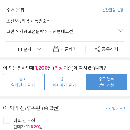
주제분류
신간알림 신청
소설/시/희곡
>
독일소설
고전
>
서양고전문학
>
서양현대고전
선물하기
공유하기
이 책을 알라딘에
1,200
원 (
최상
기준)에 파시겠습니까?
중고
중고
중고 등록
알라딘에 팔기
회원에게 팔기
알림 신청
이 책의 전/후속편 (총 3권)
신간알림 신청
마의 산 - 상
판매가
11,520
원