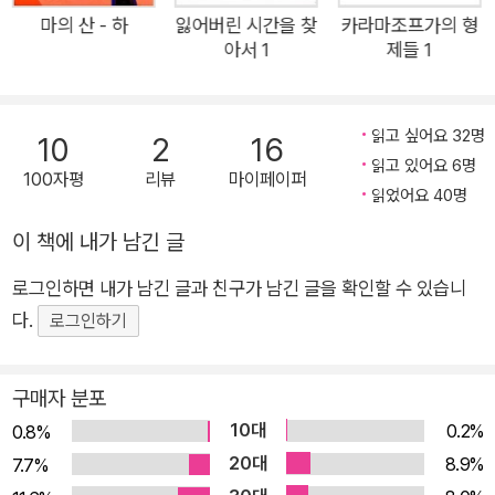
상되었으나, 집필 중 제1차 세계 대전을 겪으면서 갖가지 명상이
마의 산 - 하
잃어버린 시간을 찾
카라마조프가의 형
아서 1
제들 1
곁들여져 토마스 만 스스로도 예상치 못했던 방대한 분량의 장편
소설로 탄생했다. 『마의 산』 집필을 시작할 당시만 해도 보수적인
정치사상을 피력했던 토마스 만은 『마의 산』의 완성 단계에 이르
읽고 싶어요 32명
10
2
16
러 민주주의와 진보에 대해 능동적으로 옹호하는 등 정치적 사상
읽고 있어요 6명
100자평
리뷰
마이페이퍼
전환을 맞이한다. 토마스 만의 정치적 개안은 『마의 산』에도 자연
읽었어요 40명
스럽게 드러나는데, 이런 점에서는 전전(戰前) 또는 전후(戰後)
이 책에 내가 남긴 글
유럽 사회의 문제들을 중심으로 선회하는 시대 소설로도 큰 의미
를 지닌다. 마력을 지닌 산에 오른 한 청년, 그가 보낸 7년의 시간!
로그인하면 내가 남긴 글과 친구가 남긴 글을 확인할 수 있습니
소설의 무대인 알프스 고산지대의 호화 요양원 <베르크호프>는
다.
로그인하기
병과 죽음이 인간의 의식을 지배하는 세계이자, 한 번 발을 들이
면 벗어날 수 없는 마(魔)의 산이다. 소설은 청년 한스 카스토르
구매자 분포
프가 폐병으로 요양 중인 사촌 요아힘을 문병하기 위해 이 요양원
10대
0.2%
0.8%
을 방문하는 장면으로 시작되는데, 3주 예정으로 방문한 카스토
20대
8.9%
7.7%
르프의 하산(下山)은 7년 동안이나 미뤄진다. 이 요양원의 엄격