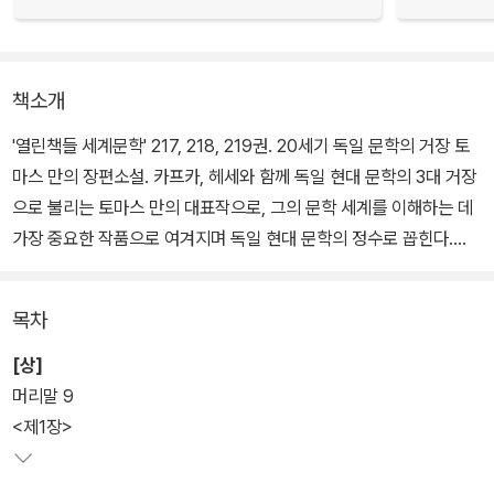
책소개
'열린책들 세계문학' 217, 218, 219권. 20세기 독일 문학의 거장 토
마스 만의 장편소설. 카프카, 헤세와 함께 독일 현대 문학의 3대 거장
으로 불리는 토마스 만의 대표작으로, 그의 문학 세계를 이해하는 데
가장 중요한 작품으로 여겨지며 독일 현대 문학의 정수로 꼽힌다.
소설의 무대인 알프스 고산지대의 호화 요양원 '베르크호프'는 병과
목차
죽음이 인간의 의식을 지배하는 세계이자, 한 번 발을 들이면 벗어날
수 없는 마의 산이다. 소설은 청년 한스 카스토르프가 폐병으로 요양
[상]
중인 사촌 요아힘을 문병하기 위해 이 요양원을 방문하는 장면으로
머리말 9
시작되는데, 3주 예정으로 방문한 카스토르프의 하산은 7년 동안이
<제1장>
나 미뤄진다.