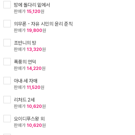
밤에 돌다리 밑에서
판매가
15,120
원
의무론 - 자유 시민의 윤리 준칙
판매가
19,800
원
조반니의 방
판매가
13,320
원
폭풍의 언덕
판매가
14,220
원
아내·세 자매
판매가
11,520
원
리처드 2세
판매가
10,620
원
오이디푸스왕 외
판매가
10,620
원