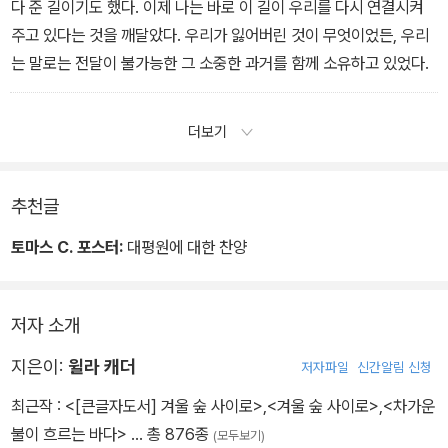
다 준 길이기도 했다. 이제 나는 바로 이 길이 우리를 다시 연결시켜
주고 있다는 것을 깨달았다. 우리가 잃어버린 것이 무엇이었든, 우리
는 말로는 전달이 불가능한 그 소중한 과거를 함께 소유하고 있었다.
더보기
추천글
토마스 C. 포스터:
대평원에 대한 찬양
저자 소개
지은이:
윌라 캐더
저자파일
신간알림 신청
최근작 :
<[큰글자도서] 겨울 숲 사이로>
,
<겨울 숲 사이로>
,
<차가운
불이 흐르는 바다>
… 총 876종
(모두보기)