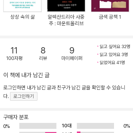
히 삶을 꾸려 나가는 이민자들의 정서와 사랑에 중첩시킨다. ■ 2
007년 데보라 <여성의 갊을 바꾼 책 50권> 『나의 안토니아』는
상상 속의 삶
알렉산드리아 사중
금색 공책 1
주 : 마운트올리브
열린책들이 2009년부터 펴내기 시작한 <열린책들 세계문학>
시리즈의 195번째 책이다. <열린책들 세계문학>은 젊고 새로운
감각으로 다시 태어난 고전 시리즈의 새 이름으로, 상세한 해설과
읽고 싶어요 32명
11
8
9
작가 연보로 독자들의 깊이 있는 이해를 돕는 한편 가볍고 실용적
읽고 있어요 3명
100자평
리뷰
마이페이퍼
인 사이즈에 시선을 사로잡는 개성 있는 디자인으로 현대적 감각
읽었어요 41명
을 살렸다. 앞으로도 열린책들은 세계 문학사의 걸작들을 <열린
이 책에 내가 남긴 글
책들 세계문학> 시리즈를 통해 계속 선보일 예정이다. 열린책들
세계문학 낡고 먼지 쌓인 고전 읽기의 대안 불멸의 고전들이 젊고
로그인하면 내가 남긴 글과 친구가 남긴 글을 확인할 수 있습니
새로운 얼굴로 다시 태어난다. 목록 선정에서부터 경직성을 탈피
다.
로그인하기
한 열린책들 세계문학은 본격 문학 거장들의 대표 걸작은 물론,
추리 문학, 환상 문학, SF 등 장르 문학의 기념비적 작품들, 그리
구매자 분포
고 인류 공동의 문화유산으로 자리매김해야 할 한국의 고전 문학
10대
0%
0%
까지를 망라한다. 더 넓은 스펙트럼, 충실하고 참신한 번역 소설