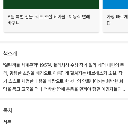
8월 특별 선물. 각도 조절 테이블 · 이동식 빨래
가장 빠르게
바구니
합
책소개
'열린책들 세계문학' 195권. 퓰리처상 수상 작가 윌라 캐더 내면의 뿌
리, 황량한 초원을 배경으로 아름답게 펼쳐지는 네브래스카 소설. 작
가 스스로 체험한 내용을 바탕으로 한 <나의 안토니아>는 희박한 희
망을 품고 고국을 떠나 척박한 땅에 온몸을 던져야 했던 이민자들의
삶을 담고 있다.
목차
'네브래스카 소설'이라 불리는 거작들 가운데 하나인 이 작품을 통해
윌라 캐더는 황량한 초원에 공존하는 슬픔과 아름다움, 그 안에 내제
서문