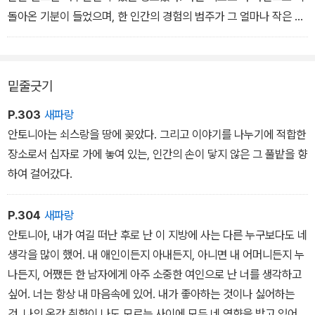
다. <가장 행복한 날들이…… 가장 먼저 사라진다.>
돌아온 기분이 들었으며, 한 인간의 경험의 범주가 그 얼마나 작은 원
을 그리고 있는지 깨달은 느낌이었다. 안토니아와 나에게 이 길은 운
명의 길이었으며 또한 우리 모두에게 우리의 앞날을 미리 결정해 주
었던, 어린 시절의 온갖 시간들을 가져다준 길이기도 했다. 이제 나는
밑줄긋기
바로 이 길이 우리를 다시 연결시켜 주고 있다는 것을 깨달았다. 우리
가 잃어버린 것이 무엇이었든, 우리는 말로는 전달이 불가능한 그 소
P.303
새파랑
중한 과거를 함께 소유하고 있었다.
안토니아는 쇠스랑을 땅에 꽂았다. 그리고 이야기를 나누기에 적합한
장소로서 십자로 가에 놓여 있는, 인간의 손이 닿지 않은 그 풀밭을 향
하여 걸어갔다.
P.304
새파랑
안토니아, 내가 여길 떠난 후로 난 이 지방에 사는 다른 누구보다도 네
생각을 많이 했어. 내 애인이든지 아내든지, 아니면 내 어머니든지 누
나든지, 어쨌든 한 남자에게 아주 소중한 여인으로 난 너를 생각하고
싶어. 너는 항상 내 마음속에 있어. 내가 좋아하는 것이나 싫어하는
것, 나의 온갖 취향이 나도 모르는 사이에 모두 네 영향을 받고 있어.