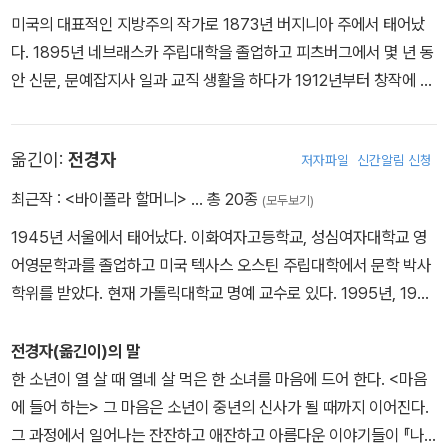
미국의 대표적인 지방주의 작가로 1873년 버지니아 주에서 태어났
다. 1895년 네브래스카 주립대학을 졸업하고 피츠버그에서 몇 년 동
안 신문, 문예잡지사 일과 교직 생활을 하다가 1912년부터 창작에 전
념하였다. 네브래스카에서 혹독한 기후와 싸우며 개척 생활을 하는
북유럽 이주민들과 함께 보낸 10년간은 그녀의 작품에 중요한 소재
옮긴이:
전경자
저자파일
신간알림 신청
가 되었다. 캐더는 웅대한 자연을 묘사하는 데 알맞은 위엄 있고 단아
한 필치로 모든 개개인의 생활에 새겨진 인간 역사를 그렸다고 평가
최근작 :
<바이폴라 할머니>
… 총 20종
(모두보기)
받고 있다. 퓰리처상 수상 작가이며 네브래스카 최초의 여성 유명 인
1945년 서울에서 태어났다. 이화여자고등학교, 성심여자대학교 영
사였던 캐더는 1947년 미혼인 채로 세상을 떠났다. 1927년에 발표
어영문학과를 졸업하고 미국 텍사스 오스틴 주립대학에서 문학 박사
한 『대주교에게 죽음이 오다』는 윌라 캐더가 미국 남서부인 뉴멕시코
학위를 받았다. 현재 가톨릭대학교 명예 교수로 있다. 1995년, 1989
지방을 여러 차례 여행하면서 구상한 작품이다. 종교적으로나 환경적
년 한국문예진흥원 한국문학상 번역 부문에서 각기 대상과 장려상을
으로 불모지였던 뉴멕시코에서 두 프랑스인 선교사가 불굴의 정신으
수상하였으며, 이 밖에도 '코리아타임스 한국문학번역상'을 세 차례
전경자(옮긴이)의 말
로 이룩한 포교의 생애를 흥미진진하게 묘사하는 것은 물론, 소설의
수상한 바 있다. 저서로 시집 『아무리 아니라 하여도 혹시나 그리움
한 소년이 열 살 때 열네 살 먹은 한 소녀를 마음에 드어 한다. <마음
무대가 되는 뉴멕시코 일대의 웅대한 자연환경을 그리고 있다. 대표
아닌가』가 있고, 옮긴 책으로 『유토피아』(토마스 모어의 Utopia) 외
에 들어 하는> 그 마음은 소년이 중년의 신사가 될 때까지 이어진다.
작으로 네브래스카의 대초원을 무대로 펼쳐지는 거대한 서사시인
다수가 있으며 영역으로 Peace Under Heaven(채만식의 『태평천
그 과정에서 일어나는 잔잔하고 애잔하고 아름다운 이야기들이 『나
『오, 개척자여!O Pioneers!』와 『나의 안토니아My Antonia』가 있