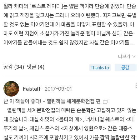
른 사고야 말았다. 내 나름의 추모랄까. 사실 그의 책을 기반으로
했다. 역시 영국은 나랑 멀다. [사랑의 메신저]는 국내 번역본이
윌라 캐더의 ⌈로스트 레이디⌋는 얇은 책이라 단숨에 읽었다. 단숨
꿰뚫고 있는 사람이구나 라는 생각이 진하게 든다. 바빠서 하루에
만든 영화, 대표적으로 <팅거, 테일러, 솔저, 스파이>, 를 보며 와
없으나 영화는 들여왔나 보다. 내가 중학교 때 사랑의 메신저였는
에 읽고 책장을 덮고서는 그러나 오래 아련했다. 따지고보면 특별
서너 장 읽고 꺼져 자던 날들이 많았지만 읽는 잠깐이 내겐 행복
인 한잔 해야지 하는 결심도 아직 남아 있고. 두툼한 책이 두 권
데,,, 연애편지 대필..... 8위, 9위, 11위, 14위는 공교롭게도 사두
할 것도 없는 이야기인데 이 마음을 어떻게 표현할 수 있을까. 아
이었다. 진심으로 이 시리즈는 영어로 읽고 싶다. 지금
날아왔지만 너무나 반가운 마음으로 한번 쓰다듬은 후 일단 책장
고 읽지 않은 책들이 올라왔다. 가디언 선정 기준 1위부터 10위까
마도 이런 지점이 소설가가 가진 놀라운 힘이 아닐까 싶다. 같은
은 이 책을 읽고 있다. 서두를 읽다 자고 읽다 자고를 반복하다 보
에 안착시켰다. 알라딘 서재를 기웃거리다 보면 알라디너들이 올
지도 사놓고 읽지 않은 책이 많던데, 이쯤 되면 책을 읽기 보단 사
이야기를 만들어내는 것도 쉽지 않겠지만 사실 같은 이야기를 만
니 같은 부분만 계속 무한반복으로 읽는 느낌이긴 한데.. 나와 맞
린 책에서 마음에 확 박히는 것들이 있다. 이런 것을 Thanks to
는 걸로 100위 목록을 체크하면 훨씬 비율이 높을 것 같다. 실제
들어낸다 해도 그 이야기로 사람들의 마음을 얼마만큼 움직일지
는 책일 거라는 생각이 들어서 계속 읽어볼 생각이다. 아. 아이
한다고 하는 것인가. 암튼 그런 책들이다. 다 소설이고, 다 주옥같
로 계산하니 읽은 작품은 21, 소장한 작품은 45이었다. 아무튼 오
더보기
는 작가가 써내는 오롯이 그만의 능력일 것이다. 대부분 이야기보
패드 프로를 샀다. 이건 왠지 자랑하고 싶은. 메일과 메세지가 하
아 보인다. 읽고 싶고나 읽고 싶고나. 옥타비아 버틀러의 책은 <
늘도 책장을 바라보며, 읽은 책도 이제는 읽어야 할 때가 되었음
공감 (
34
)
댓글 (4)
다는 문장이 주는 힘이라고 생각하지만 이 책에 대해서도 곰곰히
도 와서 작은 아이폰 화면으로 보는 게 버거운 나머지 하나 장만
킨>이 언젠가부터 책장에 있는데 (언제 샀는지도 가물가물이다.
을 되새겨본다. 아마 민음사 패밀리세일 때 사둔 책들이었으니 그
생각하게 된다. 뭐가 이렇게 건드리는걸까. 이야기? 문장? 확실
했다. 옆에 번듯하게 버티고 있는 '자태'가 늘 사랑스럽다. 요즘 내
작년이었던가) 누군가 <블러드차일드>가 더 좋다고 해서.. 그냥
것만 해도 벌써 10년이 넘지 않았을까??? 13위는 토머스 하디
한 건, '이 이야기'를 '윌라 캐더'가 했기 때문이라는 거다. 설레임
가 한 소비 중에 으뜸. 이제 좀 쉬었다가 다시 일을 해야 한다. 내
Falstaff
2017-09-01
메뉴
샀다. 허허. 따라서 뒤늦게 산 <블러드차일드>를 먼저 읽고 <킨
의 [귀향]인데, 우리가 아는 [테스], [이름없는 주드]가 아니라
과 욕망과 환상과 빛, 반짝임.이성이든 동성이든 누구나 어떤 상
일 중요한 일을 하나 런칭하는데 좀 가다듬어야 할 필요가 있다.
난 이 책들이 좋다! - 열린책들 세계문학전집 편
>을 읽을 생각이다. 언제? 휘릭.. 일본 소설가 중에 또 즐겨 읽는
[귀향]이 유일하게 순위에 올랐다. 제목만 보고 집에 있는 안드레
대에 대해서 반짝반짝 빛난다는 생각을 해본 적이 있을 것이다.
또 들르겠나이다, 여러분. 그동안 평안히~
열린책들 세계문학전집의 매력은 순문학만 고집하고 있지 않는
작가가 아사다 지로다. 영화 <철도원>의 원작자로 잘 알려진 사
이 플라토노프의 책인 줄 알았는데 책 정보 넣으려다 보니 표지가
'저 사람은 달라', '저 사람에게선 빛이 나' 하는 느낌. 누구나 다 그
데 있습니다.데실 해밋의 <몰타의 매>, 너세니얼 웨스트의 <메
람이기도 한데, 사실 <철도원>도 좋지만 가슴 아릿한 소설을 많
달라 확인하니 토머스 하디.... 이거? 아무래도 이 작품은 당분간
렇게 느끼는 사람이 아닌데도 나에게만 유독 반짝거리고 환한 사
뚜기의 날>, 제임스 존스의 <지상에서 영원으로> 같은 대중소
이 쓴 사람이다. 어릴 때 고생을 많이 해서 그런가. 글의 분위기가
소장도 독서도 어려울 것 같다. 소설 100권을 그것도 영어 소설
람. 그리고 시간이 흘러, 아, 그냥 보통의 사람이었구나, 빛이 사
설도 기꺼이 시리즈에 포함시키고 있어서 가끔 깜짝 놀랄만한 작
늘 애잔하지만 따뜻하다. 책이 나오면 바로 구입하는 사람 중의
100권을 특정 기관이 선정한 건데도 이렇게 듣도보도 못한 책이