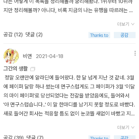
나는 어떻게 이 목록을 정리해볼까 궁리해봤다. 1위부터 10위까
지만 정리해볼까? 아니다, 비록 지금의 나는 유행을 따르려는 뱁
새가 된 사람이지만 왕년의 나는 베스트셀러는 일부러 피한 반항
더보기
심이 있는 인물이었으니 1위부터 10위라는 목록은 달갑지 않다.
공감 (
12
)
댓글 (2)
그럼 내가 읽은 책만 골라볼까? 아,,,, 기억력이 미천하다. 그래서
생각한 것이 85위부터 100위까지의 목록이다. 일단 앞에서부터
보라고 하면 일부러 뒤부터 눈길을 주던 나의 성격에 맞기도 하고
비연
2021-04-18
메뉴
85위부터 하면, 85위인 한강 작가의 책을 1위에 올려놓을 수 있
그간의 생활
으니까? 이건 뭐 정신승리도 아니고 사춘기 궤변도 아니지만 남
정말 오랜만에 알라딘에 들어왔다. 한 달 넘게 지난 것 같네. 3월
을 괴롭히는 자유가 아니니 그냥 내 맘대로 하련다. 그리하여 1위
에 페이퍼 달랑 하나 썼는데 면구스럽게도 그 페이퍼가 3월 '이달
는 <채식주의자>사실, 이 책을 읽기 전 몇 권의 한강 작가 소설
의 마이 페이퍼'로 당선되었다는 전갈을 받았음에도, 들어와서
을 읽었는데 <소년이 온다>는 엉엉 울면서 읽었지만 <그대 차
'아 면구스럽습니다..' 이 말 한마디를 남기지 못할 정도로 바빴다.
가운 손>은 도무지 소화가 어려워 알라딘에 팔기까지 했다. 이후
새로 들어간 회사는 적응할 틈도 없이 눈코뜰 새없이 바빴고 지금
용기내어 <채식주의자>를 읽고는, 난해하지만 어쩐지 공감이
도 바쁘다. 그동안 살면서 참 여러 경험을 했었는데 지금은 또 다
가서 애껴뒀었다. 어쩌면 이 책이 한강작가를 말하는 책이 아닐까
더보기
른 차원의 경험이라 일면은 재미있고 일면은 이게 뭐지 어리둥절
막연하게 생각했었는데 그 다음에 노벨문학상 수상작가가 된 것
공감 (
39
)
댓글 (7)