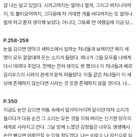
어. 아직도 읽고 싶어? 어젯밤에 끝냈어. 시간을 들여 정리하면서 쓴
걸 나는 알고 있었다. 시카고까지는 얼마나 멀까, 그리고 버지니아까
게 아니라 그 이름을 생각하면 떠오르는 것들을 그냥 그대로 적어 놓
지, 또 볼티모어까지, 그다음에 저 거대한 겨울 바다까지는 또 얼마나
은 거야. 일정한 형식도 없을걸. 아직 제목도 없는걸.」 그러고는 옆방
멀까 하고 혼자 생각해 보았다. 아니다, 그토록 먼 여행길에 지금 당장
으로 가서 내 책상에 앉아 서류철 겉장에 <안토니아>라고 썼다. 순간
오르지는 않을 것이다. 추위에 지치고, 비좁은 집에서 사느라 지치고,
얼굴을 찡그리더니 이름 앞에 한 자를 첨가했다. <나의 안토니아>.
쉬지 않고 끝없이 내리는 눈과 싸우다 지칠 대로 지친 그의 영혼은 지
P.258-259
그러고는 비로소 만족해하는 것 같았다.
금 이 조용한 집 안에서 쉬고 있는 중이라고 나는 믿었다.
눈을 감으면 덴마크 세탁소에서 일하는 처녀들과 보헤미안 메리 세
명이 모두 깔깔대며 웃는 소리가 들렸다. 레나가 그들 모두를 나에게
다시 데려다 주었다. 전에는 전혀 생각도 못 했으나 이 처녀들과 베르
길리우스의 시와의 관계가 문득 떠올랐다. 이들 같은 처녀들이 이 세
상에 존재하지 않는다면 시라는 것 또한 존재하지 않을 것이다. 나는
처음으로 그것을 분명하게 깨달았다. 그리고 이 새로운 사실은 나에
게 지극히 소중한 것이어서 혹시라도 갑자기 사라져 버릴까 봐 가슴
P.350
깊이 간직했다. 마침내 책을 펴고 자리에 앉자 짧은 치마를 입고 추수
지금도 눈만 감으면 어둠 속에서 덜거덕거리며 달리던 마차 소리가
밭을 가로질러 걸어오는 레나가 등장하던 나의 그 옛날 꿈이 실제 경
들리다가 다음 순간 그 소리는 모든 것을 지워 버리는 신기한 망각의
험의 추억처럼 느껴졌다. 그 장면은 한 폭의 그림처럼 책장 위에 나타
세계로 사라지고 만다. 그날 밤에 느꼈던 감정들은 너무도 생생해서
나 아물거렸고 그 밑에는 한 줄의 슬픈 구절이 두드러지게 적혀 있었
손만 뻗으면 어루만질 수 있을 정도였다. 나는 비로소 나 자신으로 되