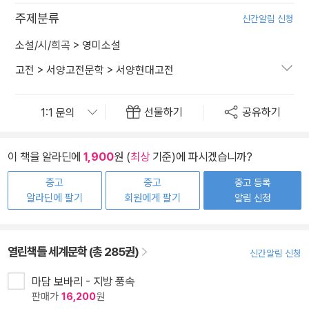
주제분류
신간알림 신청
소설/시/희곡
>
영미소설
고전
>
서양고전문학
>
서양현대고전
선물하기
공유하기
이 책을 알라딘에
1,900
원 (
최상
기준)에 파시겠습니까?
중고
중고
중고 등록
알라딘에 팔기
회원에게 팔기
알림 신청
열린책들 세계문학 (총 285권)
신간알림 신청
마담 보바리 - 지방 풍속
판매가
16,200
원