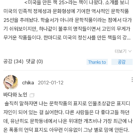
<미국을 만든 책 25>라는 책이 나왔다. 소개를 보니
편할 수밖에 없다. 내가 다니는 책방에 한 시간 이상 책을 꼼꼼
내가 떠올린 소설은 피츠제럴드가 걱정한 [위대한 개츠비]가 아
[대주교에게 죽음이 오다]를 쓴 작가 윌라 캐더의 소설. 전작을
시민들의 쓸쓸한 뒷모습. 뵐의 다른 작품들도 참 좋다. 믿고 읽을
않았는데... 잘 해결되어야 할텐데. 이 페이퍼를 쓰면서 버터링 한
미국의 민족적 정체성과 문화형성에 기여한 역사적인 문학작품
하게 확인하면서 읽는 손님이 많이 없다. 그런 손님이 있더라도
니었다. 나는 피츠제럴드의 단편 <겨울꿈>을 떠올렸다. 꿈이 사
잘 읽어서 또 읽고 싶은 마음이 절로 드는 소설이다. 누구나 이야
수 있는 작가. 그러나 대표작은 문학동네에서 찍은 <어느 어릿광
줄을 홀랑 다 먹어 버렸다. 사람마다 기호식품은 다르고 심지어
25선을 추려놨다. 학술서가 아니라 문학작품이라는 점에서 다가
나만큼 정말 오랫동안 책방 서가를 이리저리 왔다 갔다 둘러보고,
라졌다고 말하던 청년이 기억난 까닭이다. 단편 겨울꿈에서 소년
기를 알지만, 읽지는 않는 이야기가 고전이라더라.영화도 보았고,
대의 고백>. 짐 크레이스, <그리고 죽음> 비위 약하신
스트레스 받을 때 먹은 음식도 다 다르겠지만, 나는 스트레스를
기 쉬워보이지만, 하나같이 불후의 명작들이면서 고민의 무게가
내 무릎 높이까지 쌓인 먼지 묻은 책들을 만지작거리는 손님은 없
'덱스터'는 골프장 캐디로 일하다가 부잣집 소녀 '주디'를 알게 된
축약본도 읽었지만 제대로 읽은 적은 없구나. 언제쯤이면 그리스
분은 아예 책을 열지 말 것. 초장부터 두 죽음과 부패의 상세 묘사
받으면 먹는 게 세 가지다. 어릴 때야 스트레스 해소한다 하면 주
무거운 작품들이다. 한마디로 미국의 정신사를 만든 책들의 강해
을 것이다. 책 한두 권을 살려면 무조건 두 시간 이상 책방에 머무
다. 그리고 그 소녀를 알고난 직후 충동적으로 캐디를 그만두고
비극을 제대로 감상할 수 있을까. 의외로 오래전에 이야기를 들
등장. 사람을 역겹게 만들다가 인류 또는 생명의 불멸성에 관한
로 술을 먹었지만, 이젠 다 커서(늙어서?) 그런 일은 없다. 그래
라고 하면 쉬우려나? 하단에 제시된 작품들은 모두 미국건국 이
른다. 내가 고른 책이 오래오래 읽을 가치가 있는 것인지 확인한
청년이 되어 그녀를 다시 만난다. 그녀는 어릴적에 짐작했던대로
었던 소설인데, 이름이 하자르로 변했다.그런데 온라인에서는 품
담론이 펼쳐지는데, 참 볼 만하다. 보리슬라프 패키치, <
봐야 해결은 안되고 상하는 건 내 몸이라는 걸 알아도 한참 전에
더보기
후에 쓰여진 문학이다. 그런 의미에서 책에 나온 작품들을 모아봤
다. 절대로 빈손으로 집으로 돌아가는 일이 없다. 이렇게 마음 편
치명적인 아름다움과 매력을 가진 여성이 되어있었고, 덱스터는
절이네, 역시 서점에서 구해야 하나보다. 열린책들 말고, 문학동
기적의 시대> 이제 내가 명하노니 눈을 뜨고 나를 보라, 하자
알았으니까 말이다. 난 스트레스를 받으면 버터링과 미니약과와
공감 (
34
)
댓글 (0)
다. 첫번째로 <프랭클린 자서전>이 꼽혔다. 약간의 허구가
하게 책 한 권 한 권을 만져보면서 훑어볼 수 있는 곳이 어디 있는
주디와 함께 식사를 하고 키스를 하고 자연스레 사랑하는 연인이
네 세계문학전집에서 나온걸 먼저 본거 같은데, 열린책들에도 이
장님이 두 눈을 번쩍 뜨더니, 에이 썅, 누가 이놈의 세상을 보게
믹스커피를 먹는다. 그냥 먹는 게 아니라 청소기로 흡입을 하듯
가미된 자서전이라고 평하고 있지만 가장 첫번째로 나온 것을 보
가. 그리고 한적한 분위기는 '책아일체'(冊我一體)가 되게 해준
되었다고 생각한다. 그러나 주디는 그렇게 지내는 남자가 열명이
책이 나왔었구나 싶다. 에밀 졸라의 소설을 얼마전에 처음 읽었는
해달라고 했어? 괜히 오지랖은 넓어서 지랄이야, 하고는 다시 자
사정없이 먹어댄다. 그래서 스트레스 받은 이후에는 살이 엄청...
면 미국 전반의 정신사에 큰 영향을 끼쳤음을 알 수 있을 것이다.
다. 주말의 시작인 토요일에 책방에 방문하는 것이 제일 좋다.
넘었고 자신을 사랑하는 남자가 지쳐서 자신을 포기하려고 하면
chika
2012-01-12
메뉴
데 홀딱 반했다랄까. 덕분에 쭉 찾아서 올해 읽어보려고 하는 작
기 손으로 자기 눈을 파내더란 얘기. 대단한 역설. 궁금하시
지금 그런 조짐이 보여서 조심 중. 아마 2월말까지 정도만 이 여
국내에서는 김영사판이 꾸준한 판매를 보이는 것 같고, 외국판으
특히 '무한도전' 방송이 시작되는 시간대 이전인 오후 2시부터가
다시 다정하게 대해주면서 그녀의 곁에 머물도록 했다. 그녀의 매
바다와 노인
가이다.
지? 윌라 캐더, <나의 안토니아> 미국의 대표적 지방주
유를 누릴 수 있을 것 같고 그래서 여행이라도 갈까 생각하다가
로 손쉽게 구할 수 있는 판본은 예일대학교 출판부에서 나온 판본
적당하다. 점심으로 든든하게 배를 채웠다면, 이제 책방에서 마음
력이 얼마나 치명적이었는지 남자들은 다시 다정히 대해주는 순
솔직히 말하자면 나는 문학작품의 표지로 인물초상같은 표지디
의 작가. 쉬운 얘기로 촌년이 쓴 재미나고 건강한 소설책. 제발 촌
접었다가 마음이 헤벌레 헤벌레 진정이 안되고 있다. 어디 멀리
이다. 두번째는 제임스 페니모어 쿠퍼의 장편 <모히칸
의 양식으로 지식에 허기진 두뇌를 채운다. 아니면 재미있는 소설
간 일년을 버틸 힘을 다진다. 그렇게 번번이 그녀를 기다리다 잠
자인이 되어 있는 걸 싫어한다. 다른 사람들은 다 좋다고들 하던
년이라고 썼다고 때리지 마실 것. 난 애정을 담아 더 가깝게 느낄
가서 머물고 싶지만 일정도 그렇고 기간도 얼마 안 남고 해서 차
족의 최후>다. 국내에서 읽을만한 판본은 열린책들판이 유일한
을 읽으면서 한 주 동안 스트레스로 뭉쳐져 딱딱해진 감성을 말랑
깐 행복하고 다시 상처받고 기다리다가 결국 덱스터는 '아이린'
데, 유난히도 문학동네에서 나온 위대한 개츠비나 가장 최근에 나
수 있을까 싶어서 쓴 단어다. 광활한 네브라스카 평원으로 이주한
몰고 가까운 데 휭하니 다녀올까 이 정도로 생각 중이다. 3월이
것 같다. 영문판으 펭귄판과 콜린스 클래식판이 판매중이다.
말랑하게 만들어준다. 내가 원하는 책을 찬찬히 고르면 된다. 책
이란 여성을 만나 연애를 하고 결혼을 약속한다. 아이린 옆에 있
온 폭풍의 언덕 표지도 아무런 이유없이 그냥 별로 맘에 안든다.
북구 출신 이민자들의 삶과의 투쟁 이야기. 읽어보신 분은 자연스
되면... 3월이 되면... 그 때 가서 얘기하기로.
세번째는 호손의 <주홍 글자> 또는 <주홍 글씨>다. 세계문
방은 한 달에 두 번 정도 간다. 먹고 살기 넉넉한 경제적 수준이라
으면 마음이 편안했고 단단했고 안정적이 되었다. 그러나 주디가