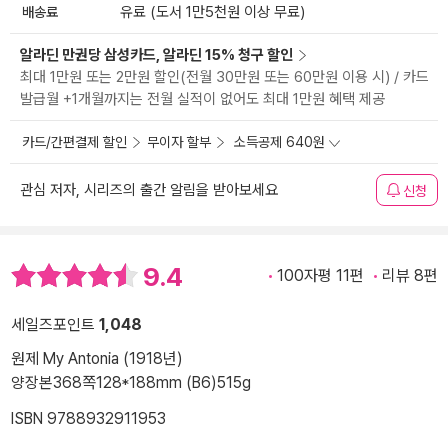
배송료
유료 (도서 1만5천원 이상 무료)
알라딘 만권당 삼성카드, 알라딘 15% 청구 할인
최대 1만원 또는 2만원 할인(전월 30만원 또는 60만원 이용 시) / 카드
발급월 +1개월까지는 전월 실적이 없어도 최대 1만원 혜택 제공
카드/간편결제 할인
무이자 할부
소득공제 640원
관심 저자, 시리즈의 출간 알림을 받아보세요
신청
9.4
100자평 11편
리뷰 8편
세일즈포인트
1,048
원제 My Antonia (1918년)
양장본
368쪽
128*188mm (B6)
515g
ISBN 9788932911953