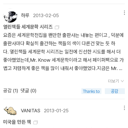
발급받고 비자 받아 노아의 방주에 탑승한 임종벌레와 눈치보며
서도 유머러스하고 따뜻하다. 이 책도 기대하고 있다. <소년탐정
고 소개했지만, 그는 성경 필사의 모범이다. 아 켐피스는 일생동
게 지내면서 소년에서 청년으로 성장한다. 다른 여성들에게서는
밀항에 성공한 나무좀벌레의 입을 통해 서양 역사의 중요 변곡점
김전일 애장판> 시리즈는 한 권씩 꾸준히 사모으고 있다. 한 권
안 성경을 네 번 필사했는데 아름다운 필체로 평가받고 있다.
특별함을 찾지 못할 정도로 포레스터 부인을 특별하다 생각하는
하루
2013-02-05
메뉴
을 아주 제대로 비틀어버린 명작. 반스의 다양한 시도는 입에 침
가격은 얼마 안되지만 어쩄든 32권인가를 다 사는 건 부담이긴
필사. 그것은 단순히 ‘손으로 쓰는 글자’가 아니라 ‘손으
닐은 그러나 포레스터 부인이 자기가 생각하던 그 사람이 아니라
열린책들 세계문학 시리즈
이 마르도록 찬송을 해도 아깝지 않다. 그의 작품은 눈에 띄는대
하다. 하지만 이 시리즈만큼은 내가 워낙 좋아하는 거라 일단 하
로 쓰는 기도’이자 ‘손으로 쓰는 명상’ 그 자체다. 독서도 마찬가
는 것을 깨닫게 된다. 빛은 사그라들고 환상은 깨진다. 포레스터
요즘은 세계문학전집을 왠만한 출판사는 내놓는 편이고 , 덕분에
로 선택할 만하다. 아르투로 페레스 로베르테, <검의 대가
드커버로 소장하리라 마음먹고 한두 권씩만 사고 있다. 만화책이
지다. 눈으로 글자를 읽는 행위가 아니다. 눈으로 하는 명상이다.
대령이 병이 들고 몸을 가눌 수 없게 되고 가진 돈도 잃게 되었을
출판사마다 확실히 출간하는 책들의 색이 다른건 맞는 듯 하
> 재미있는 점잖은 스릴러. 요새 넘쳐나는 활극하고 비교하면
라는 게 사두면 그것만 읽고 싶어지는 류의 것이라, 조심해서, 한
책을 오랫동안 보면 눈이 피로하고 침침하지만, 마음은 편안해진
때, 일하는 사람들을 모두 내보내고 돌봄노동과 가사노동을 온전
다. 열린책들 세계문학 시리즈는 일전에 신선한 시도를 해서 더
심심하기 그지 없겠지만 고전적인 검술의 대가들이 플뢰레 검을
두 권씩만. <아마존웨이..>는 업무적으로 필요해서 모아 읽고 있
다. 종이책 특유의 냄새가 감돌면서 눈에 활자가 보일 정도로 약
히 포레스터 부인이 하게 되었을 때, 포레스터 부인은 점차로 힘
좋아했었는데,Mr. Know 세계문학이라고 해서 페이퍼팩으로 가
베고, 찌르는 역동적인 묘사는 가히 일품. 시간 죽이기에 더없이
다. 몇 권 사둔 업무연관성 책들도 부엌 아일랜드 탁자 위에 여러
간의 조명이 비치는 서재에서 책을 읽는다면 잠시나마 하루 동안
을 잃는다. 나는 결코 여기에서 이렇게 사는 걸로 만족하지 않겠
볍고 저렴하게 좋은 책을 많이 내줘서 좋아했었다.지금은 Mr. Kn
좋은 책. 그레이엄 그린, <권력과 영광> 오역의 대표적
권 쌓여 있는데.. 다음주 쯤에 몰아서 읽어야 하지 않을까 싶다. *
쌓인 고뇌를 잊을 수 있다. 아 켐피스는 성경을 필사하는 생활을
어, 저기 다른 곳으로 환한 곳으로 갈테야, 라는 희망을 간직하고
ow 세계문학 시리즈가 사라졌지만 대부분의 책은 열린책들 세
인 작품이라고 한다. 예를 든 원어를 내가 읽어도 정말 오역시비
*며칠 좀 신경쓸 일이 있어서 책을 많이 읽지 못했었다. 사실 내
하면서 도서관에 보관된 수많은 장서도 읽어봤을 것이다. 내가
있다고 해도 당장 헤쳐나가야 하는 눈앞의 삶은 그녀를 자꾸 이곳
더보기
계문학으로 페이퍼 백이 아닌 일반책으로 가격이 오르고 '무서워
는 어쩔 수 없겠다는 생각이 들 정도. 그러나, 가톨릭 땡초 신부
가 신경쓸 일은 아닌데... 모른 척하기도 그런 사안이라. 지금도
쉴 수 있는 '책이 있는 구석방'은 (헌)책방이다. 편히 앉을 수 있는
으로 주저앉힌다. 이 책의 뒤에는 핏츠 제럴드가 윌라 캐더의 이
공감 (
1
)
댓글 (0)
져서'(이 부분이 핵심이다) 나왔다.하늘에서 열린책들 세계문학
이야기. 예쁜 수녀와의 사이에 아이도 하나 있는 '위스키 사제'란
마음이 심란하긴 하다. 사람 사는 게 뜻대로 되지 않는 것이고 나
안락한 소파에, 겨울에 따뜻하게 누워서 책 읽을 때 편안한 전기
소설을 읽고 혹시 자기가 쓴 소설이 표절로 느껴지진 않을까 염려
전집 상품권이 떨어진다면 명절 즈음에 읽고 싶은 책들을 골랐다.
별명의 진짜 땡초 신부, 오역 시비에도 불구하고 읽지 않을 수 없
도 모르게 홀리듯 실수를 할 수도 있는데 그 실수라는 게 잘 마무
장판까지 있는 서재도 책을 읽기에 좋은 공간이다. 하지만 컴퓨터
하여 윌라 캐더에게 보낸 편지가 수록되어 있다. 윌라 캐더는 그
+ 주말에 서점에 한번 다녀와야지, 이런 날씨와 명절기간에는 책
을 정도의 재미가 있어 추천하지 않을 수 없는 책. 하인리히
리되는 것이 정말 중요하다 싶다. 마무리가 제대로 안되거나 이상
VANITAS
2013-01-25
메뉴
와 TV의 유혹이 도사리고 있어서 독서를 몰입하는 데 방해된다.
렇지 않다고 답장을 보내준 것도 함께 실려있는데, 나는 이 책을
택배는 조금 자제하게 된다랄까..+ 아무리 올해아 헤밍웨이 저작
뵐, <그리고 아무 말도 하지 않았다> 패전한 전쟁에 참전했던
한 사람을 만나면 그 나쁜 영향이 일파만파로 번져 많은 사람들을
미국을 만든 책
온 사방에 수많은 책이 꽂혀 있거나 쌓여 있는 조용한 책방이 더
읽으면서 너무나 자연스럽게 피츠제럴드를 떠올렸지만, 그러나
권이 끝나는 해지만, 너무 많이 한꺼번에 나오는거 아닌가? 훗
독일인 이야기. 전후 폐허 독일에서 가난과 황량 속에 팽개쳐진
곤혹스럽게 하고 무엇보다 스스로가 위험하다. 아직 해결이 나지