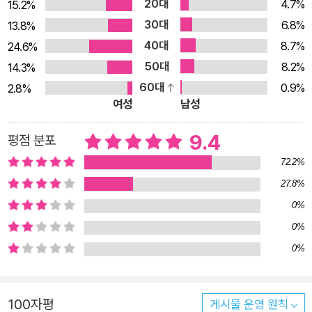
20대
4.7%
15.2%
문학에 국한하지 않는 넓은 문학의 스펙트럼은 시, 기행, 기록문
30대
6.8%
13.8%
학, 그리고 지성사의 분수령이 된 주요 인문학 저작까지 아우른
40대
8.7%
24.6%
다. 원전번역주의에 입각한 충실하고 참신한 번역으로 정전 텍스
50대
8.2%
14.3%
트를 정립하고 상세한 작품 해설과 작가 연보를 더하여 작품과 작
60대
0.9%
2.8%
가에 입체적으로 접근할 수 있게 했다. 품격과 편의, 작품의 개성
여성
남성
을 그대로 드러낸 디자인 제작도 엄정하게 정도를 걷는다. 열린책
들 세계문학은 실로 꿰매어 낱장이 떨어지지 않는 정통 사철 방
9.4
평점 분포
식, 가벼우면서도 견고한 재질을 선택한 양장 제책으로 품격과 편
72.2%
의성 모두를 취했다. 작품들의 개성을 중시하여 저마다 고유한 얼
27.8%
굴을 갖도록 일일이 따로 디자인한 표지도 열린책들 세계문학만
0%
의 특색이다.
0%
0%
100자평
게시물 운영 원칙