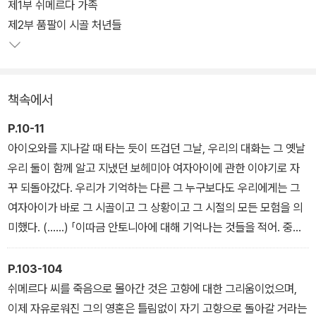
된 인간의 고귀함과 숭고함 등을, 고통을 감내하며 묵묵히 삶을 꾸려
제1부 쉬메르다 가족
나가는 이민자들의 정서와 사랑에 중첩시킨다.
제2부 품팔이 시골 처년들
안토니아. 황량한 초원에 심어 놓은 소년기를 끄집어내는 이름. 이제
는 중년이 된 한 남자가 돌아갈 수 없는 시절을 회상한다. 유토피아를
책속에서
꿈꾸며 고향을 떠나온 이민자들의 고단한 삶. 그러나 거친 노동과 소
외감 속에서, 그들 또한 희망을 보았고 숨을 쉬듯 사랑을 했다.
P.10-11
아이오와를 지나갈 때 타는 듯이 뜨겁던 그날, 우리의 대화는 그 옛날
우리 둘이 함께 알고 지냈던 보헤미아 여자아이에 관한 이야기로 자
꾸 되돌아갔다. 우리가 기억하는 다른 그 누구보다도 우리에게는 그
여자아이가 바로 그 시골이고 그 상황이고 그 시절의 모든 모험을 의
미했다. (……) 「이따금 안토니아에 대해 기억나는 것들을 적어. 중서
부를 지나는 긴 여행에서는 객실에서 그런 걸 쓰면 기분이 좋아.」 읽
어 보고 싶다고 했더니 꼭 보여 주겠다고 했다. 언제고 끝나기면 하면.
P.103-104
몇 달 후 눈보라가 몰아치는 어느 날 오후, 짐이 서류철을 들고 내 집
쉬메르다 씨를 죽음으로 몰아간 것은 고향에 대한 그리움이었으며,
에 나타났다. 거실로 들어와 손을 녹이면서 선 채로 말했다. 「여기 있
이제 자유로워진 그의 영혼은 틀림없이 자기 고향으로 돌아갈 거라는