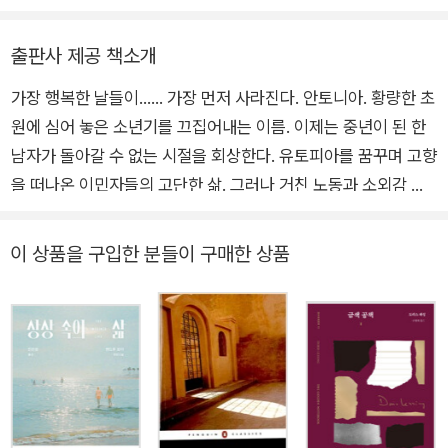
하』) 외 다수가 있다.
의 안토니아』 안에 들어 있다. 읽는 이가 이 작품을 영원히 잊지 못하
으며, 사라져 가는 개척자 정신에 대한 안타까움을 담은 『우리 중의
는 까닭은 포원의 황폐함과 숭고함이 이 사랑을 요약하는 상징이기
하나One of Ours』로 1922년 퓰리처상을 수상하였다. 그 밖의 주요
출판사 제공 책소개
때문이리라. 모든 사랑이 그렇듯이.
작품으로 서부 개척자들 중 한 여인의 허물어져 가는 사랑의 생애에
가장 행복한 날들이…… 가장 먼저 사라진다. 안토니아. 황량한 초
초점을 맞춘 『방황하는 부인A Lost Lady』, 지금은 사라진 뉴멕시코
원에 심어 놓은 소년기를 끄집어내는 이름. 이제는 중년이 된 한
주 혈거인종의 끊임없는 휴식에의 동경을 그린 『교수의 집The Prof
남자가 돌아갈 수 없는 시절을 회상한다. 유토피아를 꿈꾸며 고향
essor’s House』, 18세기 전반 캐나다에서 프랑스 이주민들의 용기
을 떠나온 이민자들의 고단한 삶. 그러나 거친 노동과 소외감 속
와 긍지와 정열로써 살아가는 모습을 그린 『바위 위의 그림자Shado
에서, 그들 또한 희망을 보았고 숨을 쉬듯 사랑을 했다. 퓰리처상
ws on the Rock』 등이 있다.
수상 작가 윌라 캐더 내면의 뿌리. 황량한 포원을 배경으로 아름
이 상품을 구입한 분들이 구매한 상품
답게 펼쳐지는 네브래스카 소설 『나의 안토니아』가 열린책들 세
계문학 195번째 책으로 출간되었다. 작가 스스로 체험한 내용을
바탕으로 한 『나의 안토니아』는 희박한 희망을 품고 고국을 떠나
척박한 땅에 온몸을 던져야 했던 이민자들의 삶을 담고 있다. <
네브래스카 소설>이라 불리는 거작들 가운데 하나인 이 작품을
통해 윌라 캐더는 황량한 초원에 공존하는 슬픔과 아름다움, 그
안에 내제된 인간의 고귀함과 숭고함 등을, 고통을 감내하며 묵묵