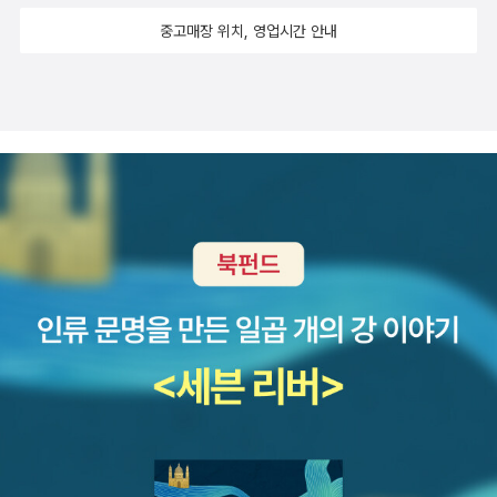
<작은 아씨들>인데 국내본은 펭귄판이 가장 낫고 떨이로 절판
있었다. 둘이 딱 붙어서 책을 찾으려고 노력하는 모습이 부러우면
나는 아이린이 되어서 너무 슬퍼가지고 ㅠㅠ 이거 왜 다시 읽었지
는데 그때의 그 '때'를 놓쳐 아직까지 읽지를 못했다. 용, 이야기가
생각하기만 해도 비실비실 흘러나오는 웃음을 멈출 수가 없
중고매장 위치, 영업시간 안내
되가고 있는 신원문화사판이 공존하고 있긴하다. 나머지는 어린
서도 약간은 질투가 났다. 부러우면 지는 건데. 원래 책방에 처음
ㅠㅠ 막 이렇게 되었는데 ㅠㅠㅠㅠㅠㅠㅠㅠㅠ 사람은 살면서 누
나올때마다 떠올리게 되는 불운의 책. 정말 나는 왜 이렇게 책을
다. 존 파울즈, <마법사> 이 책은 끝까지 읽어야 끝난다.
이판이나 청소년판이 다수를 차지한다. 어릴때 읽은 기억이 있는
오는 손님은 책방 주인에게 자신이 찾으려는 책이 있는지 먼저 물
구나 자기가 환상을 덧씌우는 치명적 매력의 누군가를 만나게 되
쌓아두고만 있는건가.어쨌거나 용. 아는 녀석 이름이 용,이었는
말 이상하지? 읽어보신 분은 무슨 뜻인지 이해하실 것. 이마빡 한
데 가물가물하다.. 여덟번째는 마크 트웨인의 <허클베리 핀
어본다. 원하는 책이 없다는 것을 확인하면 그냥 돌아간다. 그런
는걸까? 누구나 그런 사람이 있는걸까? 치명적 매력이 후려치면
데. 걔 동생은 호라지? 용형호제,라는 말이 그 형제때문에 생겨난
번 치고 나중에 결정적으로 뒤통수 한 방 후려갈기는 책. 완전 사
의 모험>이다. 이것도 초등학교때 읽은 기억이 난다. <톰 소여의
데 저 커플은 꽤 오랫동안 서가를 관찰했다. 커플이 서가를 둘러
열번 슬프고 한 번 기뻐도, 그 한 번 때문에 살아갈 수 있는 것일
것은 아니지만 걔네 형제는 실제로 용형호제야. 엊그제 책은 도
기꾼 이야기. 파울즈의 대단한 입담은 이미 세상에 다 알려진 바
모험>과 쌍벽을 이루는 소설이었는데 말이다. 국내판도 다양하
본 지 10분 정도 지났을까. 그들은 주인에게 자신이 찾는 책이 있
까.... 아무튼 타인을 향한 꿈을 꾼다면 그 꿈은 사라질 수밖에 없
끼다,를 주문해 받았다. 그리고 지금 읽기 위해 쌓아둔 책들중에
인데, 그 결정체가 바로 여기 있다. 역시 같은 시리즈 <프랑스 중
다. 열린책들과 펭귄, 민음사, 범우사까지 다양하다. 역시나 어린
는지 물어봤다. 도대체 커플이 찾으려는 책이 무엇일까. 나는 책
는 것 같다. 다시 윌라 캐더의 이야기로 돌아가서,나는 이 아름다
는 밤은 책이다,라는 책도 있다. 밤은 책, 책은 도끼...그렇다면 밤
위의 여자>도 재미있지만 <마법사>에 비하면 조족지혈, 즉 새
이판은 더 많고.. 아홉번째 드디어 국내 번역작이 없는
방에 오는 손님들이 원하는 책이 어떤 것인지 궁금해서 몰래 살짝
운 이야기가 유독 슬펐다.포레스터 부인이 힘을 잃고 빛을 잃고
은 도끼인 것일까?고전의 유혹과 모든 역사는 도끼의 범주에 속
발의 피. 허먼 멜빌, <모비 딕> 고전 중의 고전. 이 소설
작품이 나왔다. 로버트 프루스트의 'A Boy's will'과 'North of B
귀띔한다. 커플은 다자이 오사무의 『인간 실격』을 찾고 있었다.
사그라드는 모습이 슬펐는데, 그동안 유지되었던 그 힘이 그렇다
하는 것일까. 로마의 역사뿐 아니라 로마인의 24시간까지 나왔
은 자체가 인류의 유산이다. 과장이라고? 천만의 말씀. 읽어보시
oston' 인데 이 작가는 선집도 번역된게 드물고 접근 자체가 쉽
주인은 그 책이 있는지 잘 모르는 듯이 어리둥절한 표정을 지었지
면 남편 때문이었던 것이구나 생각하지 않을 수가 없었기 때문이
다. 이탈리아를 자동차로 - 물론 겉핥기로 여행을 했을뿐이지만
면 안다니까. 영화 하나 보시고 모비 딕이 어쩌구 저쩌구 하는 건,
지가 않았다. 전공자라면 몰라도 나같은 비전공자들에겐 더더욱..
만, 일단 직접 서가에 찾아보기로 했다. 책방을 오래 운영한 주인
다.마을에는 닐 보다 조금 더 나이 많은 불량한 청년 '아이비'가 있
그래도 그렇게 다녀오고 나니 이탈리아에 더 많은 관심이 생겼다.
이 소설과 멜빌에 대한 모욕이다. 포경선이란 한정된 공간 안에서
그래서 영문판으로 찾아본게 Dover 판과 Signet 판이다. 각각
도 셀 수 없이 많은 책무더기 사이에 손님이 원하는 책을 바로 찾
었다. 아이비는 십대였던 시절에도 동물을 학대했고(딱따구리 학
아피아가도를 밟고 싶다,라는 소망이 십년만에 이루어졌으니 이
이토록 광대한 서사가 나올 수 있다는 거 하나만 가지고도 기념할
'소년의 의지'와 '보스턴의 북쪽'으로 책에는 소개되어있다. 시인
기는 쉽지 않다. 그런데 나는 책방 전체를 오랫동안 관찰했던 터
대 장면에서 책장을 덮어야했다, 너무 괴로운 장면이었어 ㅠㅠ),
제 다시 또 꿈꾸기를 희망해야지. 뭐 그건 그렇고 역사에는 나무
만한데, 거기다가 감동까지. 에밀 졸라, <목로주점> 이
의 선집이 하나 나와있긴 한데 1973년 초판이 나온 후 개정판이
라 커플이 원하는 『인간 실격』이 어디에 꽂혀 있는지 알고 있었
그 숲이 포레스터 부인의 것이라는 것도 마음에 안들었고, 포레스
의 역사도 과학자들의 삶도 인간의 생로병사도 다 들어있으니 이
책 역시 오역의 극치라는 평가를 즐기고 있다. 이 책을 읽고 <목
나온 <불과 얼음>이라는 시집이다. 열번째는 윌라 캐더의 <
다. 책방에 있는 『인간 실격』은 1995년에 웅진출판사가 찍은 것
터 부인에게 대적할만한 힘이 자신에게 없다는 것에서도 분노하
책들은 연관이 있게 되는건가? 그렇다고 해서 이 책이 또 뭐 흔히
로주점> 읽었단 얘기하지 말라는 수준. 난 오역에 관해선 모르지
나의 안토니아>다. 열린책들판과 신아사에서 나온것이 유일하게
이었다. 출판연도가 좀 오래됐어도, 책 상태는 거의 새 책에 가까
는 사람이었던 거다. 그러나 그는 그렇게 불량하게 살아가면서 힘