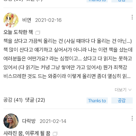
하기도 한 상황이다. 재택을 해도 출근을 해도 회의가 많아서 하
이다. 그래서 내게 한강 작가는 뭔가 대작가의 기운이 느껴지지만
루에 한 끼도 못 먹는 사태(!)가 속출하는 요즘인지라, 책을 읽는
가깝지는 않다. 그래서 설명서도 샀는데 아직은 읽지 않았다. 2위
다는 건 정말 어려웠다. 어쨌든 읽어 보겠다고 아무리 늦은 시각
비연
2021-02-16
메뉴
부터 5위까지는 난 제목도 못 들어본 책이다. 나사는 못 친구 나
이라도 책을 껴안고 눕는 순간 어느새 책에 머리를 쳐박고 자고
오늘 도착한 책
사겠지? 미항공우주국은 아니겠지? 거의 이런 수준이다. 나사는
있는 나의 모습을 발견하기 일쑤였고. 머리가 복잡하니 뭔가 진지
책을 샀다고 가끔씩 올리는 건 (사실 때마다 다 올리는 건 아닌...)
회전하고 선은 아름답고 왼손은 어둡구나....래그타임이라는 말
한 책은 못 읽겠다 싶어 일단 소설로 일관하고 있다... 라지만 그
책 많이 산다고 얘기하고 싶어서가 아니라 나는 이런 책을 샀는데
자체도 이번에 처음 알았다. 19세기 후반 유행한 미국의 음악으
것도 겨우 몇 권 읽었더라. 회사를 다시 다니기 시작해서 가장 슬
여러분들은 어떤가요? 라는 심정이고... 샀다고 다 읽지는 못하고
로 재즈의 전신이라고 한다. 6위는 버지니아 울프의 <제이콥의
픈 대목 중 하나다. 책 읽을 시간이 부족하다는 것. 그래도 내겐,
있어서 (다 읽기는 커녕 그냥 쌓여만 가고 있어서) 뭔가 죄책감
방> 내가 읽은 버전은 왼쪽의 노란 표지 양장본이다. 버지니아
책이 스트레스 해소의 대상이라는 걸 새삼 깨닫는다. 누군가에게
비스므레한 것도 드는 와중이라 이렇게 올리면 좀더 열심히 읽지
울프의 [자기만의 방]을 읽고 육아 우울증에서 벗어나 버지니아
나 책 많이 읽어요 자랑하기 위한 것이 아니라 책을 읽고 있는 그
않을까 라는 심정도 섞여 있고. 뭐 어쨌든 이번에 산 책들 소개.
울프를 인생 작가로 결정한 후 처음 선택한 책이 [제이콥의 방]이
순간이 내겐 뭔가 머리 속 먼지를 지우는 느낌을 주기 때문에 그
더보기
나는 존 르 카레를 스파이 소설 작가라고 분류하는 것에 반대한
었는데 선택의 이유는 기억이 나질 않는다. 그리고 내용도 기억이
저 책을 사고 그저 책을 읽는다는 것을, 다시한번 느끼고 있다.
공감 (
41
)
댓글 (22)
다. 최근 작에서는 그 힘이 많이 딸리기는 했지만, 그의 전성기 때
나지 않는다. 뚜렷이 기억 나는 건, 내가 이 작가의 소설을 감당할
루이즈 페니의 아르망 가마슈 시리즈는... 놀랍다. 이번 이
소설 시리즈는 정말, (진부한 표현이지만) 명작소설에 당당히 들
수 있을까 하는 염려를 했던 것이다. 그럼에도 불구하고 나는 [등
야기는 더욱 그랬다. 인간 심연의 어느 부분을 들여다보게 하는
어갈 수 있다고 생각한다. 얼마전 돌아가셔서 참으로 낙담스러웠
대로], [파도] 등을 읽었고, 버지니아 울프를 여전히 사랑한다. 7
다락방
2021-02-14
메뉴
힘이 있다. 차분하고 별다른 사건이 나지도 않는 전개인데 읽고
는데, 전성기 시절의 책인 <완벽한 스파이>가 나왔다고 해서 얼
위, 10위, 12위, 15, 16위는 제목은 커녕 작가 이름도 들어보질 못
사라진 꿈, 이루게 될 꿈
있노라면 아 정말 이 작가는, 사람이란 존재가 어떤 존재인지를