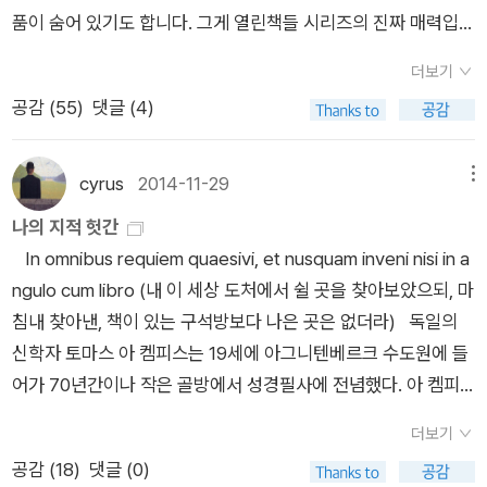
라졌구나, 하고 느낄 때도 있다. 나 역시 누군가에게 빛이 난다고
품이 숨어 있기도 합니다. 그게 열린책들 시리즈의 진짜 매력입니
하나인데, 이번에 새로 번역이 되어 나왔길래 냉큼 구입. 내가 읽
많으니 세상에 얼마나 책이 많다는 뜻인가...그러니 내 책이 안 팔
느꼈다가 한참 시간이 지난 후 그 빛이 사라짐을 느끼면서 그러나
다. 별 기대하지 않고 읽기 시작해 놀라운 작품을 발견하는 맛. 정
은 건 이런 책들이 있다. 아사다 지로의 작품들. <칼에 지다>는
리고 안 읽혀도 너무 서운해 말자. 나는 우선 독자의 마음이 이해
이것이 그 사람이 한 일일까 스스로에게 물었던 적이 있다. 아니,
더보기
말 기가 막히지요. 물론 완전 반대로 똥 밟을 때도 많긴 합니다
두 권으로 되어 있는데.. 아 비장미와 감동이 어우러진 좋은 역사
가 간다.
그건 내가 한 일이었다. 그사람의 말이나 행동 외모, 뭐가 됐든 거
공감 (
55
)
댓글 (4)
만. 출판사 열린책들, 빡빡한 글씨간격과 줄간격으로 악명과 동시
소설이다. 다른 책들도 좋다. 4권으로 된 <프리즌호텔>이란 책
기에 빛을 부여한 건 내가 한 일일것이다. 내가 가진 환상, 내가
에 매니어 층을 이루고 있는데, 전 글씨들이 빽빽하게 들어찬 편
도 있는데 그건 아직 못 읽었다는.. 버지니아 울프의 책이다. 요
가진 기대 같은 것들. 어느 순간 그것이 사라지고 내가 씁쓸해한
집을 아주 좋아합니다. 예전에 내려쓰기 두 줄로 빽빽했던 정음사
즘 버지니아 울프의 글을 접하면서 놀라움을 금치 못하고 있다.
cyrus
2014-11-29
메뉴
다한들, 상대가 내게 빛을 느끼라 요구한 적도, 실망하라 요구한
세계문학전집, 청구문화사의 현대한국문학전집 같은 불멸의 시
내가 기억하고 있는 울프가 아니다. 어쩌면 내가 나이를 더 먹어
나의 지적 헛간
적도 없다는 것을 알게 된다. 철도 사업 덕에 부유한 '포레스터 대
리즈에 익어서 그런지는 몰라도 열린책들의 조판에 부담을 느끼
서 그녀의 글이 더 잘 와닿는 걸까. 책도 다 시기마다 다른 느낌으
In omnibus requiem quaesivi, et nusquam inveni nisi in a
령'은 스물다섯살 연하의 아내 '포레스터 부인'과 함께 여름철이
지 않습니다. (근데 정음사, 청구문화사. 정말 불멸의 문학전집을
로 다가오니까 말이다. 어쨌든, 한 권씩 울프의 책을 모으는 재미
ngulo cum libro (내 이 세상 도처에서 쉴 곳을 찾아보았으되, 마
면 타운의 집을 찾아 몇개월간 머무른다. 집 앞의 습지나 숲에서
냈던 출판사의 공통점은, 다 망했단 겁니다) 말이 길어집니다. 역
가 솔솔하다. <올랜도>를 덮으면서 다음 책은 <델러웨이 부인>
침내 찾아낸, 책이 있는 구석방보다 나은 곳은 없더라) 독일의
시간을 보내기 위해서는 포레스터 부인에게 허락을 받아야 했는
시 이 시리즈를 통해서 제가 읽어본 책들만 대상으로 쓰겠습니다.
이다 라고 생각하고 있지만 어느 순간 <등대로>를 집어들 지도
신학자 토마스 아 켐피스는 19세에 아그니텐베르크 수도원에 들
데 동네 소년들은 그 숲으로 소풍을 가면서 포레스터 부인을 마주
예를 들어 <마의 산>은 오래전에 삼중당 문고판으로 읽었고, <
모르겠다... 고를 책이 있다는 건, 짜릿한 느낌이다. 어슐러 K. 르
어가 70년간이나 작은 골방에서 성경필사에 전념했다. 아 켐피
치는 걸 좋아했다. 포레스터 부인은 젋고 상냥했고 밝고 환했으며
거장과 마르가리타>는 민음사 책으로 읽어 대단한 작품입니다만
귄이란 작가가 에세이를 재미나게 쓸거라고는 별로 생각해보지
스가 남긴 말로 알려진 저 라틴어 구절은 움베르토 에코의 『장미
다른 사람들과는 다른 빛이 나는 사람이었다. 누구나 포레스터 보
여기에 포함시킬 수 없었습니다.시작하겠습니다. 가나다 순서로
않았는데, 돌이켜보면 그녀의 소설들을 볼 때 에세이도 재미있을
더보기
의 이름』(열린책들, 2009년) 1권 서문 마지막에 인용되기도 했
인을 좋아했다. 마을의 사람들도 그리고 포레스터 대령의 친구들
하겠습니다. 줄리언 반스, <10 1/2 장으로 쓴 세계역사> 여권
것이라 예상을 했었어야 했다. 억지를 부리지 않고 담담하게 쓰면
공감 (
18
)
댓글 (0)
다. 에코(이윤기 선생의 번역으로)는 아 켐피스를 모방의 도사라
도. 마을의 소년 '닐'은 변호사인 삼촌 덕에 포레스터 부인과 친하