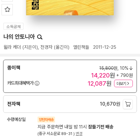
소득공제
나의 안토니아
윌라 캐더
(지은이),
전경자
(옮긴이)
열린책들
2011-12-25
종이책
15,800
원,
10%
14,220
원
+ 790원
12,087
원
카드최대혜택가
더보기
전자책
10,670
원
수령예상일
양탄자배송
지금 주문하면 내일 밤 11시
잠들기전 배송
(중구 서소문로 89-31 )
변경