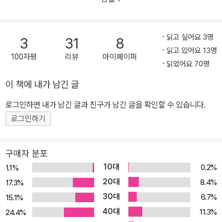
고, 같은 해 노벨 문학상과 괴테상을 수상했다. 1950년 브라운슈바
으켰다. 청소년기의 심층 심리학에 대한 깊은 조예, 치열하게 자신의
이크시에서 주관하는 빌헬름 라베 상을, 1955년 서독출판협회에서
길을 찾아가는 새로운 인간상에 대한 내면 묘사는 비평가들과 독자들
주관하는 평화상을 수상했다. 1962년 스위스 몬타뇰라에서 세상을
의 주목을 끌었다. 토마스 만은 <『데미안』을 처음 읽었을 때의 전율
읽고 싶어요 3명
3
31
8
떠났다.
에 가까운 감동을 결코 잊을 수 없다>고 회고했으며 슈테판 츠바이크
읽고 있어요 13명
100자평
리뷰
마이페이퍼
는 <완벽한 서술 능력을 보여 주는 순수 문학의 본보기>라고 칭송했
읽었어요 70명
다. 『데미안』 첫 출간 당시 헤세는 <에밀 싱클레어>라는 가명으로 발
이 책에 내가 남긴 글
표했는데 그는 이 이유를 <나이 든 아저씨의 낯익은 이름으로 젊은이
로그인하면 내가 남긴 글과 친구가 남긴 글을 확인할 수 있습니다.
들을 놀라게 하고 싶지 않았으며> 젊은 세대가 <늙은 아저씨>의 이
야기를 진지하게 받아들이지 않고 무시했을 것이기 때문이라고 밝혔
로그인하기
다. 한편으로는 이 작품을 계기로 삼아 예술적인 변혁을 꾀하고 새롭
게 출발하고 싶었기 때문이기도 했다. 헤세는 이 작품으로 앞날이 촉
구매자 분포
망되는 젊은 시인에게 수여되는 폰타네 신인 문학상을 받게 된다. 그
10대
0.2%
1.1%
러나 문학가들의 정밀한 문체 분석을 통해 『데미안』의 작가가 헤세임
20대
8.4%
17.3%
이 밝혀지고, 헤세는 그 사실을 공식적으로 밝히고 상을 반납했다. 더
30대
6.7%
15.1%
없이 정확하게 시대의 정곡을 찌른 이 작품은 당시의 시대상과 맞물
40대
11.3%
24.4%
려 있다. 제1차 세계 대전 직후 포화 속에서 수많은 젊은이들이 목숨