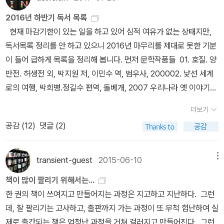
병 환자들을 위한 사설 요양소에 지냈다. 요양소에 퇴원한 후 일 년 만
많다는 사실이랄까.그시절 내 아버지의 나이 무렵에 와 선 지금, 나는
석) 할 수 있는 것은 자신뿐이라는 것이다.그래서 헤르만 헤세는 서문
라져 있었을 것이다. 나는 거의 일 년 내내 책이라곤 단 한 권도 제대
에 김나지움(Gymnasium: 독일의 인문계 중등교육기관)을 졸업했
여전히 운나쁘게도, 데미안도 에바 부인도 만나지 못했다. 소설이 좋
2016년 하반기 독서 목록
에서 자신의 이야기라고 밝히는 것 같다. 그런데 싱클레어의 이야기
로 읽지 않으며 방황했고 그 여파를 수습하는 데 꽤 많은 시간과 공력
다. 그 후 헤세는 시계 만드는 공장의 수습직원, 서점 직원을 전전했
은 이유가 이것이다. 좋은 소설을 시간의 주기가 바뀔 때쯤 다시 읽어
현재 마감기한이 있는 일을 하고 있어 심적 여유가 없는 상태지만,
에서 '데미안'은 어떤 역할을 하는 것일까? 너무 읽은 지 오래되어 내
을 후에 들여야 했다. 지금도 나는 이따금씩 그 때를 생각한다. 내가
다. 헤세의 문학을 키운 건 ‘방랑’이다. 젊은 날의 고통과 방황은 헤세
도 좋은 이유가 이것이다. 어둠의 거울 위로 몸을 굽히면, 싱클레어보
독서목록 정리를 안 하고 있으니 2016년 마무리를 제대로 못한 기분
용이 잘 기억이 나지 않아 반 정도 읽은 상태에서 '그 누구도 온전히
고작 읽은 건 머리말인지 혹은 해설이었는지 모르지만 어떤 소녀가
문학의 영양분이 되었고, 그 영양분으로 열매를 맺은 작품이 《수레바
다 운이 좋지 못한 내게도 보이는 얼굴이 생겼다. 그게 누구인지 중요
이 들어 급하게 목록을 정리해 봅니다. 먼저 문학작품들 01. 호질. 양
자기 자신이 되어본 적이 없건만, 누구나 자기 자신이 되려고 애쓴다.'
죽어가며 자신의 관에 <데미안>을 넣어달라 했던 일화였다. 모든 인
퀴 아래서》와 《데미안》이다. * [품절] 헤르만 헤세 《헤
치는 않다. 중요한 건, 그게 누구든 알에서 깨어나려 파닥이는 날갯짓
반전. 허생전 외, 박지원 저, 이민수 역, 범우사, 200002. 낯선 세계
문장에 나오는 것처럼 서로 다르게 자각해가는 대비로 둔 것인지, 자
간의 삶은 저마다 자기 자신에게로 이르는 길이고, 그 길을 가려는 시
르만 헤세의 인도 여행》 (푸른숲, 1999) 이 두 작품은 인간의 내면
을 하고 있다는 사실이다. '데미안'을 펼칠 때마다.
로의 여행, 박희병.정길수 편역, 돌베개, 2007 우리나라 옛 이야기
신이 투영된 거울이지만, 빛과 각도와 유리 굴절률에 따라 왜곡되어
도이며, 하나의 좁은 길에 대한 암시이다. 일찍이 그 누구도 완벽하게
세계에 중심을 두고 있다. 그 이 두 편의 성장소설에서 주인공들(《수
들. 어쩐 일인지 서양이야기보다 우리 이야기를 더 모르고 있었다는
보일 수 있는, 하지만 그것이 진짜 모습일 수 있는 것을 암시하는 인물
자기 자신이 되지 못했다. -데미안, 헤르만 헤세, 김인순 옮김, 열린책
더보기
레바퀴 아래서》의 한스 기벤라트, 《데미안》의 에밀 싱클레어)의 입을
사실. ㅠ.ㅠ 우리 옛 이야기들 더 찾아 읽어봐야겠어요. 03. 도련
로 둔 것인지는 모르겠다. 나머지를 또는 해설까지 읽어봐야 알 것 같
들,2014; 정여울의 <대면: 내 안의 '내면아이'와 만나는 시간, Axt 재
공감 (
12
)
댓글 (2)
빌려 인간의 사명은 진정한 ‘나’를 찾는 데 있다고 강조한다. 헤세는
님, 나쓰메 소세키 저, 오유리 역, 문예출판사, 200604. 라쇼몬, 아
다.'인간은 누구나 저 자신일 뿐만 아니라 세상의 현상들이 교차하는
인용>Axt에서 다시 만난 정여울의 글에서 <데미안>을 다시 만났다.
‘나’를 찾는 내면의 길을 가기 위해 현실에 맞서 싸웠다. 동양사상은
쿠타가와 류노스케 저, 서은혜 역, 민음사, 2014 05. 그림 동화집 1,
지점, 단 한 번 뿐이고 아주 특별한, 어떤 경우에도 중요하고 특이한
'일찍이 그 누구도 완벽하게 자기 자신이 되지 못했다.'는 이 문장을
세계와 자아를 섬세하게 성찰하는 데 도움을 줬다. 헤세의 회상에 따
그림 형제 저, 홍성광 역, 펭귄클래식코리아, 201106. 그림 동화집 2,
한 지점이다.'But each man is not only himself, he is also the
transient-guest
2015-06-10
메뉴
과연 스무 살이 이해할 수 있었을까? 이제서야 나는 이 문장을 믿을
르면 집에 동양인들이 자주 드나들었고, 헤세의 외할아버지는 알 수
그림 형제 저, 홍성광 역, 펭귄클래식코리아, 2011 서양 옛 이야기들.
unique, quite special, and in every case the important and r
수 있다. 결국 제대로 정말 자기 자신이 되어 가는 과정이 나이듦의 과
책이 많이 팔리기 위해서는...
없는 말로 그들과 대화를 나누기도 했다. 헤세의 집은 동서양 학문이
어쩌면 나라는 존재를 이룬 이야기들 일수도... 아직도 기억하는 얘기
emarkable point where the world's phenomena converge, i
정이라는 걸 이제서야 배운다. 저만치 별처럼 떠 있는 선구자들, 위인
한 권의 책이 쓰여지고 만들어지는 과정은 지고하고 지난하다. 그런
만나는 분위기를 자아냈다. 그의 문학이 동서양을 아우르는 것은 집
들이 많은 걸 보면... 글자를 깨우치자마자 읽기 시작한 이런 이야기들
n a certain manner, never again to be repeated.유일무이한
들, 유명 인사들이 지향점이 아니라 결국 내가 가장 나다워지는 과정
데, 잘 팔리기는 고사하고, 출판까지 가는 과정이 또 무척 험난하여 실
안 분위기와 무관하지 않은 것이다. 마리아 베르누이(Maria Berno
이 무의식에서 나를 지배하는 것 같아요. 내 공주병의 근원이라고나
교차점인 '인간'에 대해서 정의하지만, 그 인간은 보편성을 가지고 있
을 사회의 용인되는 틀 안에서 전개해 나가는 게 사는 과정인 것 같
제로 출간되는 책은 엄청난 과정을 거쳐 걸러지고 만들어진다. 그런