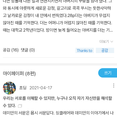
나는 남몰래 다른 일과 연관시키면서 아버지의 꾸중을 참아 냈다. 그
와 동시에 야릇하게 새로운 감정, 갈고리로 콕콕 쑤시는 듯한사악하
고 날카로운 감정이 내 안에서 번득였다.28p더는 아버지가 무섭지
않아진 때를 기억한다. 더는 어머니가 어렵지 않아진 때를 기억한다.
때는 대학교 2학년이었다. 밤이면 늦게 들어오는 아버지를 더는 기다
리지 않게 되고, 밤이면 늦게 들어오는 아버지를 기다리는 어머니를
더보기
곁에서 지키지도 않게 된 때와 겹친다. 더는 어머니가 가엾지 않았다.
공감 (
16
)
댓글 (0)
왜냐하면 싱클레어가 느꼈던 바로 그 감정. 야릇하게 새로운 감정. 갈
고리로 콕콕 쑤시는 듯한 사악하고 날카로운 감정이 내 안에서 번득
인 때문이다.내가 아버지보다 우월하다고 느껴졌다!28p그때의 감정
쓰기
마이페이퍼 (8편)
에 이름표를 붙이지 못했다. 나는 헤세가 아니니까. 이제야 그 감정의
이름표를 찾는다. 학창시절 읽었던 '데미안'은 이런 게 아니었다. 감
초딩
2021-04-17
메뉴
히, 아버지보다 어떻게 우월하다고...이런 생각도 못할만치 집에서 나
는 포복할 듯 몸을 낮추고 살았으니까. 대학교에 들어가고 한 일년 쯤
우리는 서로를 이해할 수 있지만, 누구나 오직 자기 자신만을 해석할
지나 내가 아버지보다 우월하다는 것을 알았다. 밤이면 늦게 들어오
수 있다.
는 아버지가 나보다 우월할 턱이 없었다. 그걸 왜 그렇게 늦게 알았는
데미안의 서문은 몹시 서문답다. 싱클레어와 데미안의 이야기에서 나