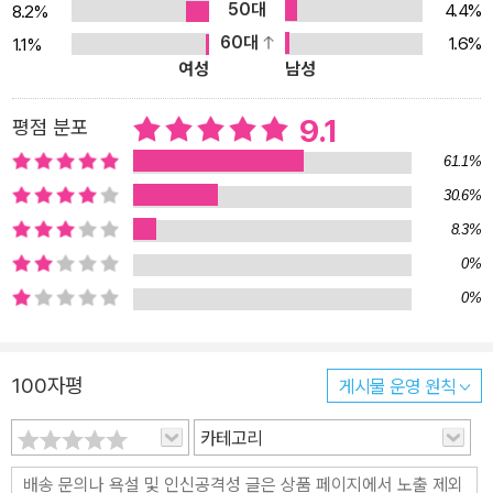
50대
4.4%
8.2%
을 잃거나 정신적 충격에서 헤어나지 못하고 있었다. 『데미안』은 삶
60대
1.6%
1.1%
의 방향과 가치관의 상실, 혼돈과 변혁의 와중에서 정신적으로 방황
여성
남성
하던 수많은 젊은이들에게 희망의 메시지를 던져 주었다. 이 작품에
서 헤세는 <모든 인간의 삶은 저마다 자기 자신에게로 이르는 길이
9.1
평점 분포
고, 길을 가려는 시도이며, 하나의 좁은 길에 대한 암시>라며 인간 개
61.1%
개인의 가치를 중히 여기고 스스로 소망하고 꿈꾸는 바를 실현할 것
30.6%
을 촉구했다. 『데미안』이 거둔 커다란 성공과 엄청난 반향은 시대의
8.3%
아픔과 고뇌를 정확하게 짚어 내어 절실하고 생생하게 묘사했기 때문
에 가능했다. 이는 오늘날의 한국 사회를 살아가는 우리의 젊은이들
0%
에게도 여전히 유효하다. 『데미안』은 독자들에게 인생의 가치와 의의
0%
를 돌아볼 기회를 제공하며 자신의 운명이 어디에 있는지 스스로 진
단해 볼 수 있는 계기가 될 것이다.
100자평
게시물 운영 원칙
카테고리