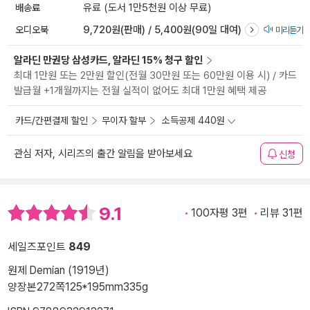
배송료
유료 (도서 1만5천원 이상 무료)
오디오북
9,720원(판매) / 5,400원(90일 대여)
미리듣기
알라딘 만권당 삼성카드, 알라딘 15% 청구 할인
최대 1만원 또는 2만원 할인(전월 30만원 또는 60만원 이용 시) / 카드
발급월 +1개월까지는 전월 실적이 없어도 최대 1만원 혜택 제공
카드/간편결제 할인
무이자 할부
소득공제 440원
관심 저자, 시리즈의 출간 알림을 받아보세요
신청
9.1
100자평 3편
리뷰 31편
세일즈포인트
849
원제 Demian (1919년)
양장본
272쪽
125*195mm
335g