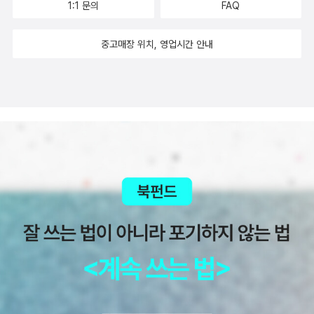
“창랑의 물이 맑으면 갓끈을 씻고, 창랑의 물이 흐리면 발을 씻으리
1:1 문의
FAQ
액을 손에 넣게 된 한 커플이 폭설로 고립된 모텔에서 겪게 되는 사건
라” 이 구절이 마음에 팍하고 꽂혀서 떠올리고 외우고 합니다. 실상은
을 소재로 했다. <데스 큐어>는 제임스 데시너의 작품으로, 과거의
물가에 가지도 않고 집에 짱 박혀 있긴 하지만요. 43. 투명사회, 한
중고매장 위치, 영업시간 안내
기억을 삭제당한 채 거대한 미로 속에 감금된 소년들의 생존과 탈출
병철 저, 김태환 역, 문학과지성사, 2014 44. 사람, 장소, 환대, 김현
을 그린 3부작 시리즈라고 한다. 문학이론이나 평론쪽에서
경 저, 문학과지성사, 2015, 이 책은 진짜 강추예요. 좋은 책을 만나
는 시인이자 비평가인 김상천의 <텍스트는 젖줄이다>가 눈에띈다.
는 건 얼마나 기쁜 일인가? 차후에 한번 내용 정리할 일이 있으므로
대중서사론을 알기쉽게 썼다. <이미지 모티폴로지>는 평론가 조강석
일단은 여기까지. 45. 예술수업, 오종우 저, 어크로스, 201546.
의 비평집이다. 개인적으로 1부의 내용이 끌려 추가했다. <근대의 책
재능과 창의성이라는 유령을 찾아서, 강창래 저, 알마, 201547. 소셜
읽기> 안 사고 미뤄둔 것이 다행이었다. 보란듯이 개정이 되었으니.
애니멀, 데이비드 브룩스 저, 이경식 역, 흐름출판, 201148. 완벽에
쪽수가 조금 차이가 있는것을 보니 내용의 가감도 이루어진 것 같다.
대한 반론, 마이클 샌델 저, 이수경 역, 와이즈베리, 201649. 왜 세계
<최고가 아니면 다 실패한 삶일까>라는 혹하는 제목의 이 책
의 절반은 굶주리는가?, 장 지글러 저, 유영미 역, 201650. 사피엔스
은, 영국의 철학자 줄리언 바지니와 심리상담사 안토니아 마카로가
의 미래, 알랭 드 보통, 말콤 글래드웰, 스타븐 핑거, 매트 리들리 저,
같이 쓴 책이다. 자기계발에 지친 사람들을 위해 보내는 하나의 도움
전병근 역, 모던아카이브, 201651. 대중 유혹의 기술, 오정호 저, 메
말정도로 보면 되겠다. <그리스도교의 아주 큰 전환>은 사이너머 총
디치미디어, 201552. 컬처 코드, 클로테르 라파이유 저, 김상철.김정
서의 일환으로 나왔다. 이 책은 '20년 전, 세계적인 물리학자 프리초
수 역, 리더스북, 2007 자기계발 53. 모으지 않는 연습, 나토리 호
프 카프라와 두 가톨릭 수도자가 대화를 통해 문명의 전환과 새로운
겐 저, 이정환 역, 세종서적, 2016, 356p.54. 슈퍼제너럴리스트, 다
패러다임의 전환을 제시했던 책'으로 이번에 정식계약을 맺고 다시