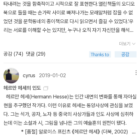
지 분할 뿐이었다. 대학을 졸업하고 오랜 시간이 지난 지금, 나는 다시
타내려는 것을 함축적이고 시적으로 잘 표현한다.열린책들의 오디오
아버지 앞에서 몸을 낮추게 되었다. 아버지는 남의 도움을 받지 못하
북으로 들을 때는 손가락 사이로 빠져나가는 모래알처럼 잡을 수 없
고 더는 두 다리를 움직여 걸을 수 없는 지경에 이르렀다. 아버지보다
었던 것을 문학동네의 종이책으로 다시 읽으면서 즐길 수 있었다.'우
한참은 내가 우월하다고 느낄 이 즈음, 나는 아버지보다 전혀 우월하
리는 서로를 이해할 수는 있지만, 누구나 오직 자기 자신만을 해석할
지 않다는 걸 또 알았다. 아버지는 그저, 아버지의 방식대로 자신의 삶
수 있을 뿐이다.'We can understand on another; but each on
더보기
을 살고 또 즐겼던 것임을 안다. 자신의 삶을 최선을 다해 살았던 것임
e is able to explain only himself.Google Books: DEMIAN번
을 안다. 비록 어머니를 밤이면 기다리게 했지만 아버지를 기다리던
공감 (
74
)
댓글 (29)
역도 좋았지만, 원문이 어떤지 궁금하지 않을 수 없었다. 그리고 대부
어머니도 자신의 삶에 최선을 다했던...그게 어머니의 최선의 방식이
분 그런 의심스러운 궁금함은 적중해서 보지 않았다면 절대 알 수 없
었을 것이다. 벽시계와 탁자, 성경과 거울, 책꽂이와 벽에 걸린 그림들
는 것들을 깜짝 선물처럼 전해주었다. 번역 문장에서 '이해'와 '해석'이
cyrus
2019-01-02
메뉴
이 내게 작별을 고하는 듯했다. 나의 세계, 나의 즐겁고 행복한 삶이
궁금했다. '이해'는 '상대'를 향했고, '해석'은 자신을 향했다. 저 문장은
헤르만 헤세의 인도
어떻게 과거가 되고 어떻게 내게서 떨어져 나가는지 얼어붙는 심정으
우리는 '상대'를 이해할 수는 있지만, 해석할 수는 없다는 뜻이다. 이
헤르만 헤세(Hermann Hesse)는 인간 내면의 변화를 통해 자아실
로 지켜봐야 했다.싱클레어는 완벽한 도덕을 추구하고 또 지킬 줄 아
중요한 시점에서 '이해'와 '해석'의 원문이 궁금하지 않을 수 없어다.
현을 추구했던 작가다. 이런 이유로 헤세는 동양사상에 관심을 보였
는 완벽한 아버지 얼굴을 제대로 보지 못하게 되면서 죄의식을 느끼
이해는 예상대로 'understand' 인데, 해석은 'explain' 이었다. 나는 i
다. 그는 석가, 공자, 노자 등 중국의 사상가들과 인도 사상에 심취하
는 대신 아버지보다 자신을 우월하게 생각하는 방식을 택했다. 새로
nterpret 을 생각했었다. 아무튼. understand 와 explain 의 차이를
는데 이는 소설과 시, 그림을 넘나든 그의 예술혼의 원천이 됐다.
운 감정에 겁을 집어먹고 아버지 발에 입 맞추며 용서를 구하고 싶었
생각해봤다. ExplanationExplanation은 논리적으로 증명하고 - 말
* [품절] 알로이스 프린츠 《헤르만 헤세》 (더북, 2002)
지만 본질적인 일에 대 용서를 구할 수 없음을 깨닫고 다른 방식을 택
그대로 - 설명하는 것이다.Explanations were once thought to