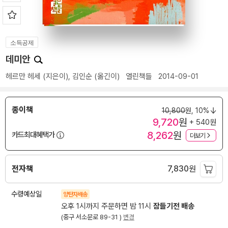
소득공제
데미안
헤르만 헤세
(지은이),
김인순
(옮긴이)
열린책들
2014-09-01
종이책
10,800
원,
10%
9,720
원
+ 540원
8,262
원
카드최대혜택가
더보기
전자책
7,830
원
수령예상일
양탄자배송
오후 1시까지 주문하면 밤 11시
잠들기전 배송
(중구 서소문로 89-31 )
변경