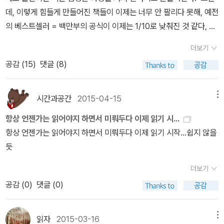
ulli, 헤세의 첫 번째 부인)와 결혼한 헤세는 독일과 스위스의 접경 지
할까. 07. 크리스마스 캐럴, 찰스 디킨스 저, 이은정 역, 펭귄클래식
고 그래서 우리는 '데미안'을 읽으며 공감할 수 있을 것이다.'그 누구도
다. 그러고 보면 책도 인연이 닿아야 한다. 그 친구와 소원해지며 <데
데, 이렇게 힘들게 만들어진 책들이 이제는 너무 안 팔리다 못해, 예전
역에 있는 가이엔호펜(Gaienhofen)에 정착하여 글쓰기에 전념했
코리아, 2008 이 책을 읽다보니 맹자의 “이양역우(以羊易牛)” 이
온전히 자기 자신이 되어본 적이 없건만, 누구나 자기 자신이 되려고
미안>도 돌려주지 못했다. 그 친구는 또 다른 누군가에게서 그 책을
의 베스트셀러 = 백만부의 공식이 이제는 1/10로 낮춰진 것 같다, 마
다. 1911년 서른네 살의 헤세는 가이엔호펜을 떠나 아주 긴 여행길에
야기가 생각나더이다. 나는 스크루지가 암울한 자기 미래 때문이 아
애쓴다.'No man has ever yet attained to self-realization; ye
빌렸다는 것도 같았는데 그렇게 몇 순배를 돌던 데미안은 이제 찾을
치 음반시장처럼. 음반시장의 경우라면 그래도 MP3화, 그리고 불법
오른다. 목적지는 어린 시절부터 동경해온 인도였다. 그러나 그는 인
니라 어린아이의 고통을 직접 보고 나서 마음이 움직인 것이라고 생
t he strives thereafter, one ploddingly, another with less eff
더보기
길이 없다. 나는 아직도 내 자신을 제대로 찾지 못했지만 찾아가는 과
다운로드를 탓하겠지만, 책시장의 경우 상당부분은 그냥 책을 안 읽
도 본토에 가지 못했다. 인도의 숨 막히는 더위와 습한 기후, 열악한
각해요. 08. 예스타 베를링 이야기, 셀마 라겔뢰프 저, 강윤영 역,
ort, each as best he can.두 번째 절은 '누구나 자기 자신이 되려
공감 (
15
)
댓글 (8)
정이라 믿고 싶다. 어쩌면 끝나지 않을지도 미완으로 끝날지 모르는
는 경향이 거의 대부분의 문제가 되고, 여기에 불법스캔이나 사서 읽
위생상태, 그리고 적지 않은 여행비 등 현실적인 어려움에 부딪히게
다산책방, 2013 09. 악령-상, 표도르 도스토예프스키 저, 김연경
고 애쓴다'로 뭉뚱그리는 것보다는 '그러나 그 후에도 누구는 끊임없
이 지난한 과정에서 이제 제대로 가로쓰기가 된 잘 읽히는 잘 읽을 수
지 않는 관행을 아주 조금 탓할 수 있겠다.이런 세태임에도 불구하고,
되면서 인도 본토를 여행하려는 계획을 포기한다. 그 대신 실론 섬과
역, 열린책들, 200910. 악령-중, 표도르 도스토예프스키 저, 김연경
이 힘겹게 다른 누구는 그보다 더 적은 노력으로, 하지만 모두 최선을
있는 <데미안>을 다시 시작해야 할 것도 같다.
아주 가끔 매우 잘 팔리는 책이 나오기도 하는데, 주로 특정한 시기의
영국령 말레이반도, 네덜란드령 인도네시아의 수마트라 섬을 둘러본
시간과공간
2015-04-15
메뉴
역, 열린책들, 200911. 악령-하, 표도르 도스토예프스키 저, 김연경
다해 자기 자신이 되려고 고군분투한다. '로 해석하는 것이 더 적합한
현상을 잘 포착하여 유명세를 타게 되는 책이 대부분인 듯 하다. 예전
다. 실론 섬은 1948년에 인도로부터 독립하면서 ‘스리랑카’로 불리
역, 열린책들, 2009 도스토예프스키는 철학자이자 심리학자이자 영
것 같다.데미안은 우리 모두가 자신을 인지하고 또 그 자신을 찾아가
항상 언젠가는 읽어야지 하면서 미뤄두다 이제 읽기 시...
에 안철수, 김난도, 법정스님 등이름을 보면 대충 기억할 수 있을 것이
게 됐고, 말레이반도 일부는 독립 이후 싱가포르의 영토로 편입되었
화감독 같습니다. 각 인물들의 캐릭터가 너무 생생해서 영화를 보는
는 이야기일 것이다. 모두 다른 '우리 모두'는 각자의 방식으로 각자의
항상 언젠가는 읽어야지 하면서 미뤄두다 이제 읽기 시작...쉽지 않을
다. 유행이 시들해지면 짤방으로 풀리고, 욕도 먹고 하지만, 어쨌든
다. 헤세는 실론 섬과 말레이 반도에서 보고 듣고 느낀 것을 수필, 시,
거 같거든요. 진짜 흥미진진하게 읽었지만... 너무 길었어요 ㅜ.ㅜ 1
처지에서 최선을 다해 노력하고 찾아가고 있을 것이다.그리고 그 길
듯
저자들은 엄청난 인세와 유명세를 얻은 후의 일이니까, 저자가 특별
일기 등 다양한 형식으로 적었다. 그의 기록은 1913년에 출간되었고,
2. 데미안, 헤르만 헤세 저, 김인순 역, 열린책들, 2014 고등학교 때
에서 처지와 생의 길이가 다른 사람들끼리 교차하며 작은 또는 치명
히 속상할 것 같지는 않다. 유명세를 타는 또다른 경로는 책의 귀하신
이 책은 《인도 여행》(원제: Aus Indien)이라는 제목으로 알려지게
더보기
읽은 데미안과 현재 내가 읽은 데미안은 완전히 다른 책이었습니다.
적인 갈등과 고뇌를 만들어가는 것 같다. 인생.
TV출연이라고 하겠다. 드라마, 그것도 뜨는 드라마에서 주인공이 손
된다. 그의 기행문은 식민지 통치하에 비참하게 살아가는 가난한 원
공감 (
0
)
댓글 (0)
책 내용이 바뀐 건 아니고 내 눈이 바뀐 거겠지요. 그래서 소위 고전은
에 들고 있는 한 권의 책은 어제의 거지를 오늘의 왕자로 만들어줄 수
주민들, 낙후된 문명, 관광지로 전락한 고대 신전들, 그리고 열악한 환
두 번 읽으라고 하나 봅니다. 13. 모스크바에서의 오해, 시몬 드 보부
있는 엄청난 sales의 기폭제가 될 수 있음이다. 다음의 예를 들어본
경 속에서 열심히 살아가는 중국인들에 이르기까지 이방인의 눈앞에
아르 저, 최정수 역, 부키, 201614. 10 1/2장으로 쓴 세계 역사, 줄리
읽자
2015-03-16
메뉴
다. 각각 '주군의 태양', '별에서 온 그대', 그리고 '프로듀사'에서 활약