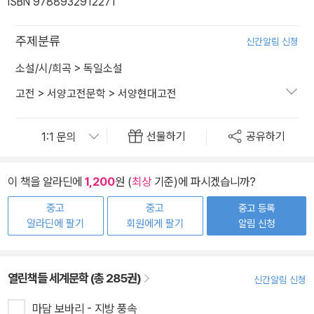
ISBN 9788932912271
주제분류
신간알림 신청
소설/시/희곡
>
독일소설
고전
>
서양고전문학
>
서양현대고전
선물하기
공유하기
이 책을 알라딘에
1,200
원 (
최상
기준)에 파시겠습니까?
중고
중고
중고 등록
알라딘에 팔기
회원에게 팔기
알림 신청
열린책들 세계문학 (총 285권)
신간알림 신청
마담 보바리 - 지방 풍속