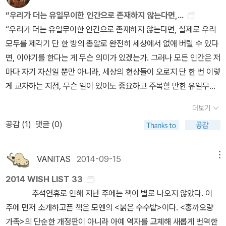
펼쳐진 장면을 미화나 첨삭 없이 그대로 보여준다. 《인도 여행》 번역
언 반스 저, 신재실 역, 열린책들, 2010 15. 채식주의자, 한강 저, 창
했거나 현재 활약하고 있는 책들이다. '그리고...'와 '데미안'은 워낙
본은 지리적 여행기인 1부 ‘헤세의 인도 여행’과 동양사상을 탐구한
“우리가 더는 유일무이한 인간으로 존재하지 않는다면,...
비, 200716. 위풍당당, 성석제 저, 문학동네, 2012 다음은 책읽기
유명한 책이지만, '신기한 여행...'은 그 전까지는 그리 유명하지 않았
정신적 여정을 정리한 2부 ‘여행 후의 기록들’로 구성돼 있다. 1부와
“우리가 더는 유일무이한 인간으로 존재하지 않는다면, 실제로 우리
글쓰기 관련 17. 파격의 고전, 이진경 저, 글항아리, 2016이 책 추천
던 것으로 안다. 하지만, 드라마에서 김수현의 손에 들려 읽어진 이후
2부 중간에 헤세의 여행 일지와 메모를 번역한 글이 있다. 책의 2부는
모두를 제각기 단 한 방의 총알로 완전히 세상에서 없애 버릴 수 있다
하고 싶어요. 이 책 때문에 우리 옛이야기에 관심이 많아졌습니
엄청난 판매고를 기록했다는 뉴스가 있었다. 나머지도 그리 다르지
헤세의 저작들을 편집 · 정리한 폴커 미헬스(Volker Michels)가 엮
면, 이야기를 한다는 게 무슨 의미가 있겠는가. 그러나 모든 인간은 저
다. 18. 난폭한 독서, 금정연 저, 마음산책, 2015아 이 책도 추천!
않을 것이다. 더구나 '그리고...'와는 비교도 안 될 낭만성과 있어보임
었다. 번역본에는 헤세와 마리아 베르누이 사이에서 태어난 둘째 아
마다 자기 자신일 뿐만 아니라, 세상의 현상들이 오로지 단 한 번 이렇
왜냐면 너무 재밌거든요. 읽어봐야 아는 글 맛! 19. 그래도 책읽기
을 갖춘 '데미안'이라면 말 다했다고 본다. 한 가지 이슈라면 원체 유
들 하이너 헤세(Heiner Hesse)가 한국 독자들에게 보내는 편지도
게 교차하는 지점, 무슨 일이 있어도 중요하고 주목할 만한 유일무이
는 계속된다, 이현우 저, 현암사, 201220. 아주 사적인 독서, 이현우
명하여 많이 팔린, 그러니까 팬층이 두터운 책이라는 단점아닌 단점
수록되어 있다. 그는 헤세가 세상을 떠날 때까지 살았던 스위스 몬타
하고 아주 특별한 지점이다.”˝모든 인간의 삶은 저마다 자기 자신에게
저, 웅진지식하우스, 201321. 로쟈의 세계문학 다시 읽기, 이현우 저,
더보기
때문에 갑자기 엄청나게 sales가 올라가는 것은 쉽지는 않겠다. 이
뇰라(Montagnola)에 ‘헤세 박물관’이 들어서는 데 동참했으며 20
로 이르는 길이고, 그 길을 가려는 시도이며, 하나의 좁은 길에 대한
오월의봄, 201222. 로쟈의 러시아 문학 강의, 이현우 저, 현암사, 20
공감 (
1
)
댓글 (0)
는 마치 빵점을 맞던 아이가 50점을 맞는 것이 90점 맞던 아이가 95
03년에 세상을 떠났다. * [절판] 헤르만 헤세
암시이다. 일찍이 그 누구도 완벽하게 자기 자신이 되지는 못했다. 그
14로쟈님 책 이번에 많이도 읽었네요. 로쟈님 덕분에 읽을 책 고르기
점으로 올라가는 것보다 훨씬 쉬운 원리와 같다. 그나저나 책읽는 아
《영혼의 수레바퀴》(이레, 2002)* 헤르만 헤세 《인도 기행》(범우사,
런데도 누구나 자기 자신이 되려고 노력한다. 어떤 사람은 둔하게, 어
가 아주 수월해졌습니다. 23. 유시민의 공감필법, 유시민 저, 창비,
이유는 예쁘지만, 한 권을 도대체 얼마동안 읽고 있는 것인지에 대한
2006)* 헤르만 헤세 《싯다르타 / 인도의 이력서 / 동방순례》(이유,
떤 사람은 좀 더 가뿐하게, 누구나 능력껏 노력한다. ˝“우리 안에 있는
201624. 책의 정신, 강창래 저, 알마, 201325. 글쓰기의 힘 (개정
VANITAS
2014-09-15
메뉴
의문은 왜 아이유는 잘 때 화장을 하고 자는 것인지, 왜 언제나 옆으로
2014)* 헤르만 헤세 《헤세의 여행》(연암서가, 2014) 《인도 여
것과 같은 것들이오. 우리 안에 품고 있는 현실 말고 다른 현실은 존재
판), 고재열 외 저, 북바이북, 2014, 324p. 종교 관련 26. 지도에서
2014 WISH LIST 33
업드려서 자는 것인지에 대한 의문만큼이나 풀리기 어려운, 그러나
행》은 ‘Aus Indien’의 완역본이다. 현재 이 책은 절판되었지만, 책의
하지 않아요. 그래서 대부분의 사람들이 그토록 비현실적으로 사는
사라진 종교들, 도현신 저, 서해문집, 2016, 304p.27. 신을 위한 변
추석연휴로 인해 지난 주에는 책이 별로 나오지 않았다. 이
매우 obvious한 궁금증을 불러 일으킨다. anyway, 책이 tv에 출
내용 일부는 따로 번역되어 나왔다. 《인도 기행》(범우사), 《헤세의 여
거요. 외부의 형상들을 현실적인 것이라고 여기고, 자신 안의 본연의
론, 카렌 암스트롱 저, 정준형 역, 웅진지식하우스, 2010 여성주의
주에 먼저 소개하고픈 책은 모옌의 <붉은 수수밭>이다. <홍까오량
연하면 작가가 tv에 출연하는 것 이상의 폭발적인 효과가 날 수 있다
행》(연암서가)은 ‘Aus Indien’의 1부를 번역한 내용이 수록되어 있
세계에게 말할 기회를 주지 않기 때문이오. 그러면서 행복할 수도 있
28. 우리에겐 언어가 필요하다, 이민경 저, 봄알람, 201629. 여자다
가족>의 단순한 개정판이 아니라 아예 역자를 교체해 새롭게 번역한
는 당연한 생각을 주절거려봤다.