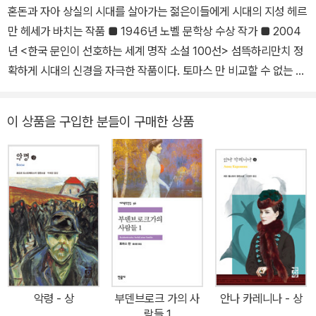
을 알린 헤세는 1904년 『페터 카멘친트』로 큰 주목을 받으며 일약
혼돈과 자아 상실의 시대를 살아가는 젊은이들에게 시대의 지성 헤르
유명 작가로 발돋움했고, 『수레바퀴 아래서』, 『크눌프』, 『청춘은 아름
만 헤세가 바치는 작품 ■ 1946년 노벨 문학상 수상 작가 ■ 2004
다워』 등을 발표하며 입지를 탄탄하게 다졌다. 1914년 1차 세계대전
년 <한국 문인이 선호하는 세계 명작 소설 100선> 섬뜩하리만치 정
이 발발했을 때 ‘독일포로구호’에서 일하며 전쟁포로들과 억류자들을
확하게 시대의 신경을 자극한 작품이다. 토마스 만 비교할 수 없는 확
위한 잡지를 발행하는 한편, 정치적 논문과 선전문 등을 발표하며 전
고함으로 근본적인 것을 건드리는 작품이다. 알프레트 되블린 서술의
쟁의 비인간성을 규탄했다. 이런 활동들로 인해 그의 작품들은 독일
완결이라 칭할 수 있는, 진정한 문학의 표본이다. 슈테판 츠바이크 헤
이 상품을 구입한 분들이 구매한 상품
내에서 불온서적으로 낙인찍히기도 했다. 전쟁 기간 당시 정신적 어
르만 헤세는 1946년 노벨 문학상을 수상했으며, 독일 문학계뿐만 아
려움을 겪다 카를 구스타프 융에게 심리치료를 받았으며, 종전 뒤인 1
니라 전 세계적으로 <시대의 지성>이라 불리는 작가다. 헤세의 대표
919년에 ‘에밀 싱클레어’라는 필명으로 『데미안』을 발표했다. 이 작
작이라 할 수 있는『데미안』은 주인공 에밀 싱클레어가 데미안을 만나
품은 젊은 독자들에게 커다란 반향을 불러일으켰고 작품성 역시 인정
내면적인 성숙에 이르는 내용을 담은 성장 소설이다. 싱클레어가 자
받아 베를린시에서 주관하는 폰타네상을 수상했다. 이후 『싯다르타』,
신을 둘러싸고 있는 껍데기를 깨고 내면의 무한한 세계를 찾아가는
『나르치스와 골드문트』, 『황야의 이리』, 『유리알 유희』 등 여러 작품
혹독한 여정은 불확실성의 현대 사회에서 자신의 꿈을 이루고 자아
으로 수많은 독자들을 매료시켰다. 그러나 군국주의와 국가주의에 비
정체성을 확립하려는 이들에게 이정표를 제시했다. 청소년기의 깊은
판적이고 나치를 경계한다는 이유로 그의 입지는 점점 좁아졌고, 나
고뇌와 갈등, 자아실현의 과정은 당시 헤세가 몰두하던 정신 분석학
치 집권 이후에는 독일 내에서 작품의 제작과 판매가 어려워졌다. 종
의 깊은 사상과 내용이 문학적 형상을 통해 정교하게 형상화되어 한
악령 - 상
부덴브로크 가의 사
안나 카레니나 - 상
전 뒤인 1946년부터 독일에서 다시 헤세의 작품이 출간되기 시작했
권의 책이 되었다. 『데미안』은 출간되자마자 열광적인 반응을 불러일
람들 1