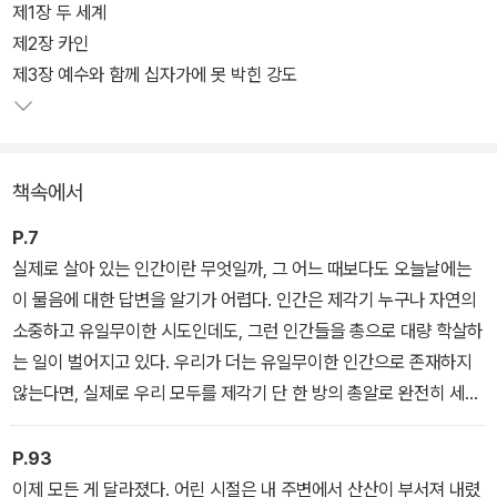
를 찾아가는 혹독한 여정은 불확실성의 현대 사회에서 자신의 꿈을
제1장 두 세계
이루고 자아 정체성을 확립하려는 이들에게 이정표를 제시했다. 청소
제2장 카인
년기의 깊은 고뇌와 갈등, 자아실현의 과정은 당시 헤세가 몰두하던
제3장 예수와 함께 십자가에 못 박힌 강도
정신 분석학의 깊은 사상과 내용이 문학적 형상을 통해 정교하게 형
상화되어 한 권의 책이 되었다.
책속에서
P.7
실제로 살아 있는 인간이란 무엇일까, 그 어느 때보다도 오늘날에는
이 물음에 대한 답변을 알기가 어렵다. 인간은 제각기 누구나 자연의
소중하고 유일무이한 시도인데도, 그런 인간들을 총으로 대량 학살하
는 일이 벌어지고 있다. 우리가 더는 유일무이한 인간으로 존재하지
않는다면, 실제로 우리 모두를 제각기 단 한 방의 총알로 완전히 세상
에서 없애 버릴 수 있다면, 이야기를 한다는 게 무슨 의미가 있겠는가.
그러나 모든 인간은 저마다 자기 자신일 뿐만 아니라, 세상의 현상들
P.93
이 오로지 단 한 번 이렇게 교차하는 지점, 무슨 일이 있어도 중요하고
이제 모든 게 달라졌다. 어린 시절은 내 주변에서 산산이 부서져 내렸