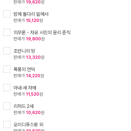
판매가
19,620
원
밤에 돌다리 밑에서
판매가
15,120
원
의무론 - 자유 시민의 윤리 준칙
판매가
19,800
원
조반니의 방
판매가
13,320
원
폭풍의 언덕
판매가
14,220
원
아내·세 자매
판매가
11,520
원
리처드 2세
판매가
10,620
원
오이디푸스왕 외
판매가
10,620
원