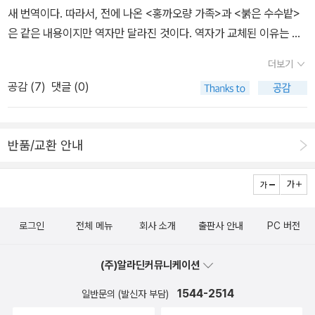
다. 《영혼의 수레바퀴》(이레)는 ‘Aus Indien’의 2부 일부를 번역한
어요. 하지만 일단 다른 것을 알게 되면, 대부분의 사람들이 가는 길을
운 게 어딨어, 에머 오툴 저, 박다솜 역, 창비, 201630. 페미니즘의
새 번역이다. 따라서, 전에 나온 <홍까오량 가족>과 <붉은 수수밭>
책이다. ‘Aus Indien’ 2부에 있는 『인도의 이력서』는 헤세가 1937년
선택할 수 없게 되지요.”“모든 사람에게 진정한 소명은 자기 자신에
도전, 정희진 저, 교양인, 201331. 그 남자는 왜 이상해졌을까?, 오찬
은 같은 내용이지만 역자만 달라진 것이다. 역자가 교체된 이유는 모
에 쓴 글인데, 《싯다르타 / 인도의 이력서 / 동방순례》(이유)에 수록
게 이르러야 하는 오직 한 가지 소명밖에는 없다.”- 헤르만 헤세,『데
호 저, 동양북스, 201632. 맨박스, 토니 포터 저, 김영진 역, 한빛비
르겠으나 제대로 된 제목으로 잘 출간됐다. 열린책들에서는 헤세의 <
되어 있다. ‘Aus Indien’ 번역본이 여러 권 있긴 하지만, 헤세가 바라
미안』에서
즈, 2016 인문, 사회, 역사, 경제 33. 순자, 순자 저, 장현근 역, 책세
더보기
데미안>이 세계문학전집에 추가됐다. <라일라>는 <선과 모터사이
본 ‘20세기 인도’의 풍경을 한 번에 확인할 수 있는 완역본을 구하기
상, 2002 34. 더 패스, 마이클 푸엣. 크리스틴 그로스 로 저, 이창신
공감 (
7
)
댓글 (0)
클 관리술>의 저자 로버트 메이너드 피어시그의 책이다. 전에 번역된
어려워졌다. 범우문고 시리즈의 《인도 기행》은 ‘Aus Indien’ 1부를
역, 김영사, 2016, 미국 사람의 동양고전 해석인데, 학자별로 아주 간
작품이 시사하는 바가 상당히 큰 소설이라 이번 소설도 많은 관심을
제대로 번역했다고 보기 어렵다. 《인도 기행》의 목차로만 봐서는 ‘Au
단히 한 두 가지 키워드로만 설명을 해줘서 이해가 잘 됩니다. 사서삼
받지 않을까싶다. <페스트와 콜레라>는 프랑스작가 파트리
s Indien’ 1부에 수록된 11편의 시가 빠져 있는 듯하다. 《영혼의 수레
경 독파하기 전에 마음의 준비를 위해 읽어두면 좋을 거 같아요. 3
반품/교환 안내
크 드빌의 작품이다. 소설은 실존인물인 알렉상드르 예르생을 주인공
바퀴》마저 절판되면서 현재까지 살아남은 ‘Aus Indien’ 2부는 『인도
5. 설민석의 조선왕조실록, 설민석 저, 세계사, 201636. 본성이 답이
으로 했으며, 인류를 페스트의 공포로부터 해방시켜준 인물이라고 한
의 이력서』 뿐이다.
다, 전중환 저, 사이언스북스, 2016 37. 아무것도 하지 않으면 아무
다. <그랜드 맨션>은 블랜앤화이트 시리즈 56권이다. 오리하라 이치
일도 일어나지 않는다, 기시미 이치로 저, 전경아 역, 살림, 201638.
의 2013년작. 역시나 장르소설. <구토>는 잘 알다시피 장 폴 사르트
프레임, 최인철 저, 21세기북스, 201639. 스눕, 샘 고슬링 저, 김선아
로그인
전체 메뉴
회사 소개
출판사 안내
PC 버전
르의 소설이다. 국내독점계약이라고 나와있는데 다른 출판사 <구토>
역, 한국경제신문, 201040. 마인드웨어, 리처드 니스벳 저, 이창신
는 계약안하고 번역한 것이란 말인가? 다음은 미국문학들로
역, 김영사, 201641. 생각의 지도, 리처드 니스벳 저, 최인철 역, 김영
(주)알라딘커뮤니케이션
만 골라봤는데 플래너리 오코너의 <좋은 사람은 찾기 힘들다>는 많
사, 2004 42. 담론, 신영복 저, 돌베개, 2015 유시민의 공감필법과
은 찬사를 받은 작품이라고. 그의 대표작임에도 국내 초역이란다. <
1544-2514
일반문의 (발신자 부담)
담론 두 책 모두에 굴원의 어부사 내용이 나와요. 인용해 보겠습니다.
콜드 키스>는 존 렉터라는 미국의 신예작가의 데뷔작인데, 갑자기 거