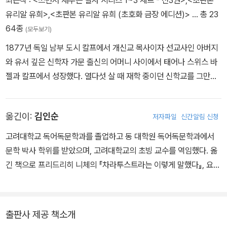
유리알 유희>
,
<초판본 유리알 유희 (초호화 금장 에디션)>
… 총 23
64종
(모두보기)
1877년 독일 남부 도시 칼프에서 개신교 목사이자 선교사인 아버지
와 유서 깊은 신학자 가문 출신의 어머니 사이에서 태어나 스위스 바
젤과 칼프에서 성장했다. 열다섯 살 때 재학 중이던 신학교를 그만두
며 “시인이 되지 못하면 아무것도 되지 않겠다”라고 결심한 헤세는
그해 6월 삶의 좌절감을 이기지 못하고 자살을 기도, 정신병원에 입
옮긴이:
김인순
저자파일
신간알림 신청
원해 신경쇠약 치료를 받았다. 퇴원 후 인문계 중등학교인 김나지움
을 다니다 다시 학업을 중단했고, 시계 공장과 서점 등에서 수습사원
고려대학교 독어독문학과를 졸업하고 동 대학원 독어독문학과에서
으로 일하며 글쓰기에 전념했다. 1899년 첫 시집 『낭만적인 노래』와
문학 박사 학위를 받았으며, 고려대학교의 초빙 교수를 역임했다. 옮
첫 산문집 『자정 너머 한 시간』을 발표하면서 작가로 활동하기 시작
긴 책으로 프리드리히 니체의 『차라투스트라는 이렇게 말했다』, 요한
했다. 당시 『자정 너머 한 시간』 출간을 결정한 독일 디더리히스 출판
볼프강 폰 괴테의 『파우스트』와 『젊은 베르테르의 슬픔』, 프리드리히
사의 대표 오이겐 디더리히스는 “이 책이 상업적으로 성공하리라고
폰 실러의 『도적 떼』, 지크문트 프로이트의 『꿈의 해석』, 파트리크 쥐
는 생각하지 않지만 그만큼 더 그 문학적 가치를 확신한다”라며 헤세
스킨트의 『깊이에의 강요』, 산도르 마라이의 『열정』, 헤르타 뮐러의
출판사 제공 책소개
에게 작가로서의 확신을 심어주었다. 이 책으로 독일 문학계에 이름
『저지대』 등이 있다.