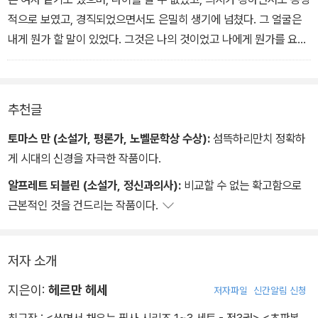
그는 내 그림을 이해했고, 내가 해석할 수 있도록 도와주었다. 그런데
적으로 보였고, 경직되었으면서도 은밀히 생기에 넘쳤다. 그 얼굴은
이 모든 게 무슨 연관이 있을까? 그리고 아브락사스란 대체 무슨 뜻
내게 뭔가 할 말이 있었다. 그것은 나의 것이었고 나에게 뭔가를 요구
일까? 그 구절이 무엇보다도 신경 쓰였다. 나는 그 낱말을 들어 본 적
했다. 그리고 누군가를 닮았는데, 누구를 닮았는지는 정확히 알 수 없
도 없었고 읽어 본 적도 없었다. <그 신의 이름은 아브락사스다.>
었다.
그 초상은 한동안 내 모든 생각을 따라다녔으며 나의 삶을 함께했다.
추천글
나는 그 그림을 서랍에 숨겨 두었다. 누군가가 그림을 훔쳐보고 나를
놀리는 일이 있어서는 절대 안 되었다. 하지만 나는 내 작은 방에 혼자
토마스 만 (소설가, 평론가, 노벨문학상 수상):
섬뜩하리만치 정확하
있게 되는 즉시 그림을 꺼내어 대화를 나누었다. 저녁이면 침대 위 내
게 시대의 신경을 자극한 작품이다.
맞은편 벽에 핀으로 꽂아 놓고 잠들 때까지 바라보았다. 그리고 아침
알프레트 되블린 (소설가, 정신과의사):
비교할 수 없는 확고함으로
이면 내 시선이 맨 먼저 그리로 향했다.
근본적인 것을 건드리는 작품이다.
저자 소개
지은이:
헤르만 헤세
저자파일
신간알림 신청
최근작 :
<쓰면서 채우는 필사 시리즈 1~3 세트 - 전3권>
,
<초판본