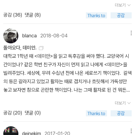
* 헤르만 헤세 《수레바퀴 밑에》 (현대문학, 2013)* 헤르만
한다. 자기에게 주어진 삶을 최선을 다해 살아갈 방식을.떨어져 나가
be “deductive-nomological” in nature (Hempel & Oppenhei
더보기
헤세 《수레바퀴 아래서》 (문학동네, 2013)* 헤르만 헤세 《수레바퀴
기.행복하고 안정적인 과거의 삶이 '나'에게서 떨어져 나가는 모습을
m 1948). In this view, explanations are like proofs in logic.
공감 (
36
)
댓글 (8)
아래서》 (민음사, 2001) * 헤르만 헤세 《데미
지켜보기.그리고 싱클레어는 침대에 누워 더할 수 없는 기쁨을 느낀
A set of basic laws (the nomological part) are stated as axi
안》 (열린책들, 2014)* 헤르만 헤세 《데미안》 (을유문화사, 2013)*
다. 싱클레어는 더이상 가족과 노래하지 않고 아버지의 축복의 기도
oms and then the deductive consequences of those laws
헤르만 헤세 《데미안》 (현대문학, 2013)* 헤르만 헤세 《데미안》 (문
문에 감동하지 않는다. 싱클레어는 그 아버지가 삶을 사는 최선의 방
blanca
2018-08-04
메뉴
are explored like a logical proof.Ref: Explanation and Under
학동네, 2013)* 헤르만 헤세 《데미안》 (민음사, 2000) 헤세와 동
식을 택하지 않기로 하고 '떨어져 나간다'. 떨어져나간 싱클레어의 자
standingUnderstandingUnderstanding은 마음으로 그리고 감정
돌아오다, 데미안.
양사상의 만남은 그의 가족사와 연관돼 있다. 외할아버지와 아버지가
아는 세상으로 나가 자신을 꼭 닮은 '클론'을 찾는다. 막스 데미안. 그
적으로 이해 (comprehension) 하는 것이다.As nouns the differ
대학교 1학년 때 <데미안>을 읽고 독후감을 써야 했다. 교양국어 시
선교사로 인도에서 활동했고 어머니는 인도에서 태어나 자랐다. 어린
리고 데미안의 어머니이자 자신의 어머니를 닮은 에바 부인. 하지만
ence between explanation and understanding is that expla
간이었나? 같은 학번 친구가 자신이 먼저 읽고 나에게 <데미안>을
시절 헤세의 모습은 국내 유일의 헤세 평전인 알로이스 프린츠(Alois
이따금 열쇠를 찾아서 나 자신 안으로 침잠하면, 운명의 형상들이 어
nation is the act or process of explaining while understandi
빌려주었다. 세상에, 무려 수십년 전에 나온 세로쓰기 책이었다. 갈색
Prinz)의 《헤르만 헤세》(더북)에 잘 나와 있다. 헤세는 열두 살 때부
두운 거울 속에서 잠들어 있는 곳으로 완전히 침잠하면, 검은 거울 위
ng is (uncountable) mental, sometimes emotional process
의 등은 갈라지고 있었고 활자는 때로 겹치거나 흐릿해서 가독성만
터 시인이 되겠다는 열정에 사로잡혔다. 그러나 헤세의 부모는 아들
로 몸을 굽히기만 하면 된다. 그러면 나 자신의 모습이 보인다. 나의
of comprehension, assimilation of knowledge, which is sub
놓고 보자면 참으로 곤란한 책이었다. 나는 그때 활자로 된 건 뭐든지
의 포부를 무시했다. 1891년 헤세 가족은 스위스의 바젤로 이사했다.
친구이면서 인도자인 그와 똑같은 모습이. 226p)내 방식대로 집에서
jective by its nature.Ref: Explanation vs Understanding -
다 거부하던 시기였고 그래서 이 <데미안>을 읽는 것이 몹시도 고통
그해 헤세는 부모의 권유에 따라 신학교에 입학했지만 일 년 만에 학
떨어져나와 세상 속으로 파고든 나는 데미안과 에바 부인을 만나지
더보기
What's the difference?다시 문장으로 돌아가면, 우리는 상대를
스러워 집워치워 버리고 싶어졌다. 특히 세로쓰기는 끊임없이 길을
교에서 도망쳐 하루 뒤에 벌판에서 발견되었다. 그런 이유로 학교에
못했다. 세상 사람 모두에게 나는 타자였고 내게 그들은 완벽한 타인
공감 (
20
)
댓글 (0)
이해 할 수 있다는 것은 마음으로 감정적으로 이해한다는 말이고 이
잃게 했다. 한 손으로는 자를 잡고 줄을 안 놓치려 분투하다 나는 <데
서 퇴학당했다. 열다섯 살 때 헤세는 자살을 암시하는 글을 썼다가 부
이었다. 날이 갈수록 그걸 더 깨닫고 확인하는 중이다. 다만, 다르다
것은 해석 (Explanation) 하지는 못하고 추측하는 것에 가깝다. 결
미안>을 던져버렸다. 간 크게 아마 과제조차 내지 않았던 것 같다. 그
모에게 발각되었다. 부모와 잘 알고 지내던 한 목사가 운영하는 조현
면, 더는 서럽지 않다는 사실이랄까. 타자여서 오히려 안도할 때가 더
국 자신의 행동 원인이나 감정 상태를 정확하게 논리적으로 설명 (해
때 제대로 정말 진심을 다해 <데미안>을 읽었다면 내 인생은 사뭇 달
deinekim
2017-01-20
메뉴