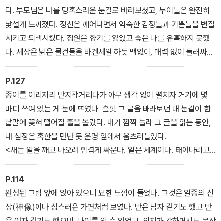
주목할 만한 유일무이하고 아주 특별한 지점이다. 그런 까닭에 제각
다. 부모님은 나를 당혹스러운 눈길로 바라보셨고, 누이들은 완전히
기 모든 인간의 이야기는 중요하고 영원하고 숭고하며, 그런 까닭에
낯설게 느껴졌다. 정신은 깨어나면서 익숙한 감정들과 기쁨들을 변질
제각기 인간은 누구나 어떤 식으로든 살아서 자연의 의지를 실현하는
시키고 퇴색시켰다. 정원은 향기를 잃었고 숲은 나를 유혹하지 못했
한 경이롭고 주목받아 마땅하다. 제각기 모든 인간에게서 정신이 형
다. 세상은 낡은 물건들을 바겐세일 하듯 맥없이, 매력 없이 둘러싸고
태를 갖추고, 제각기 모든 인간에게서 피조물이 고통을 겪고, 제각기
있었다. 책들은 종이였고 음악은 소음이었다. 가을의 나무에서 잎새
모든 인간에게서 구세주가 십자가에 못 박힌다.
들이 그런 식으로 떨어진다. 나무는 그걸 느끼지 못한다. 비나 햇살이
P.127
나 서리가 나무를 타고 흘러내린다. 나무 안에서 생명은 가장 좁고 가
종이를 이리저리 만지작거리다가 아무 생각 없이 펼치자 거기에 몇
장 내밀한 곳으로 서서히 옴츠러든다. 나무는 죽지 않는다. 나무는 기
마디 쓰여 있는 게 눈에 뜨였다. 흘낏 그 글을 바라보던 내 눈길이 한
다린다.
낱말에 꽂혀 떨어질 줄을 몰랐다. 내가 깜짝 놀라 그 글을 읽는 동안,
내 심장은 혹한을 만난 듯 운명 앞에서 움츠러들었다.
<새는 알을 깨고 나오려 힘겹게 싸운다. 알은 세계이다. 태어나려고
하는 자는 세계를 깨뜨려야 한다. 새는 신에게로 날아간다. 그 신의 이
름은 아브락사스다.>
P.114
나는 그 구절을 여러 번 읽고 깊은 생각에 빠져들었다. 의심의 여지가
완성된 그림 앞에 앉아 있으니 묘한 느낌이 들었다. 그것은 일종의 신
없었다. 그것은 데미안에게서 온 답장이었다. 나와 데미안 말고는 그
상(神像)이나 성스러운 가면처럼 보였다. 반은 남자 같기도 했고 반
새에 대해 아는 사람이 있을 리 없었다. 그는 내 그림을 받아 보았다.
은 여자 같기도 했으며, 나이를 알 수 없었고, 의지가 강하면서도 몽상