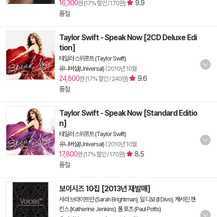
16,300
9.9
원 (17% 할인 / 170원)
품절
Taylor Swift - Speak Now [2CD Deluxe Edi
tion]
테일러 스위프트 (Taylor Swift)
유니버설(Universal)
|
2010년 10월
24,800
9.6
원 (17% 할인 / 240원)
품절
Taylor Swift - Speak Now [Standard Editio
n]
테일러 스위프트 (Taylor Swift)
유니버설(Universal)
|
2010년 10월
17,800
8.5
원 (17% 할인 / 170원)
품절
보이시즈 10집 [2013년 재발매]
사라 브라이트만 (Sarah Brightman)
,
일 디보 (Il Divo)
,
캐서린 젠
킨스 (Katherine Jenkins)
,
폴 포츠 (Paul Potts)