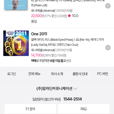
e)
,
킬러스 (The Killers)
,
미카 (Mika)
,
클랙슨스 (Klaxons)
,
픽시 로
트 (Pixie Lott)
유니버설(Universal)
|
2010년 09월
22,600
10.0
원 (17% 할인 / 220원)
품절
One 2011
블랙 아이드 피스 (Black Eyed Peas)
,
니요 (Ne-Yo)
,
레이디 가가
(Lady GaGa)
,
타이오 크루즈 (Taio Cruz)
유니버설(Universal)
|
2010년 10월
14,700
원 (16% 할인 / 150원)
택배
로 주문하면
8월 11일 출고
변경
로그인
전체 메뉴
회사 소개
출판사 안내
PC 버전
(주)알라딘커뮤니케이션
1544-2514
일반문의 (발신자 부담)
1:1 문의
FAQ