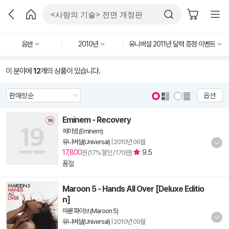
음반
2010년
유니버설 2011년 달력 증정 이벤트
이 분야에
12
개의 상품이 있습니다.
옵션
Eminem - Recovery
에미넴 (Eminem)
유니버설(Universal)
|
2010년 06월
17,800
9.5
원 (17% 할인 / 170원)
품절
Maroon 5 - Hands All Over [Deluxe Editio
n]
마룬 파이브 (Maroon 5)
유니버설(Universal)
|
2010년 09월