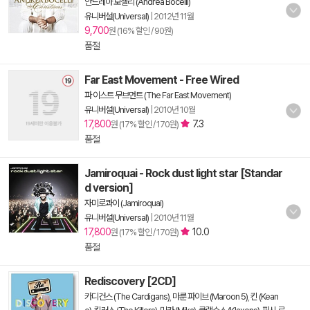
안드레아 보첼리 (Andrea Bocelli)
유니버설(Universal)
|
2012년 11월
9,700
원 (16% 할인 / 90원)
품절
Far East Movement - Free Wired
파 이스트 무브먼트 (The Far East Movement)
유니버설(Universal)
|
2010년 10월
17,800
7.3
원 (17% 할인 / 170원)
품절
Jamiroquai - Rock dust light star [Standar
d version]
자미로콰이 (Jamiroquai)
유니버설(Universal)
|
2010년 11월
17,800
10.0
원 (17% 할인 / 170원)
품절
Rediscovery [2CD]
카디건스 (The Cardigans)
,
마룬 파이브 (Maroon 5)
,
킨 (Kean