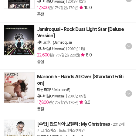
유니버설(Universal)
|
2013년 02월
17,800
10.0
원 (17% 할인 / 170원)
품절
Jamiroquai - Rock Dust Light Star [Deluxe
Version]
자미로콰이 (Jamiroquai)
유니버설(Universal)
|
2010년 11월
22,600
8.0
원 (17% 할인 / 220원)
품절
Maroon 5 - Hands All Over [Standard Editi
on]
마룬 파이브 (Maroon 5)
유니버설(Universal)
|
2010년 09월
17,800
8.0
원 (17% 할인 / 170원)
품절
[수입] 안드레아 보첼리 : My Christmas
- 2012 해
피 크리스마스 미드프라이스 캠페인