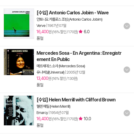
[수입] Antonio Carlos Jobim - Wave
안토니오 카를로스 조빔 (Antonio Carlos Jobim)
Verve
|
1967년 07월
16,400
6.0
원 (16% 할인 / 170원)
품절
Mercedes Sosa - En Argentina : Enregistr
ement En Public
메르세데스 소사 (Mercedes Sosa)
유니버설(Universal)
|
2005년 12월
13,400
원 (16% 할인 / 130원)
품절
[수입] Helen Merrill with Clifford Brown
헬렌 메릴 (Helen Merrill)
Emarcy
|
1954년 07월
16,400
10.0
원 (16% 할인 / 170원)
품절