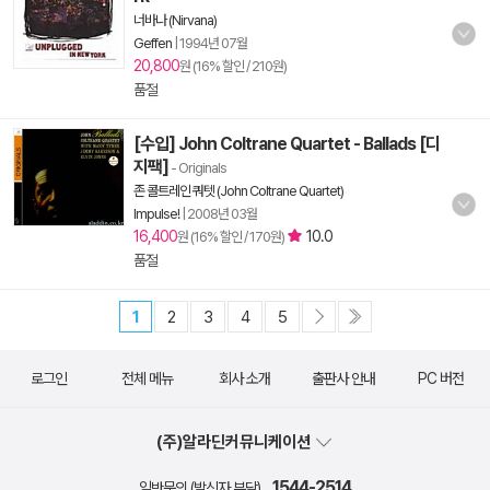
너바나 (Nirvana)
Geffen
|
1994년 07월
20,800
원 (16% 할인 / 210원)
품절
[수입] John Coltrane Quartet - Ballads [디
지팩]
- Originals
존 콜트레인 쿼텟 (John Coltrane Quartet)
Impulse!
|
2008년 03월
16,400
10.0
원 (16% 할인 / 170원)
품절
1
2
3
4
5
로그인
전체 메뉴
회사 소개
출판사 안내
PC 버전
(주)알라딘커뮤니케이션
1544-2514
일반문의 (발신자 부담)