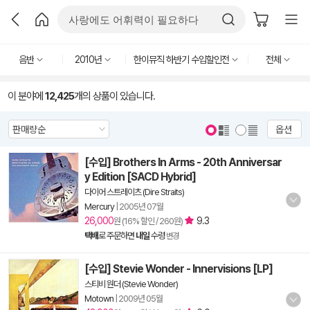
음반
2010년
한이뮤직 하반기 수입할인전
전체
이 분야에
12,425
개의 상품이 있습니다.
옵션
[수입] Brothers In Arms - 20th Anniversar
y Edition [SACD Hybrid]
다이어 스트레이츠 (Dire Straits)
Mercury
|
2005년 07월
26,000
9.3
원 (16% 할인 / 260원)
택배
로 주문하면
내일
수령
변경
[수입] Stevie Wonder - Innervisions [LP]
스티비 원더 (Stevie Wonder)
Motown
|
2009년 05월