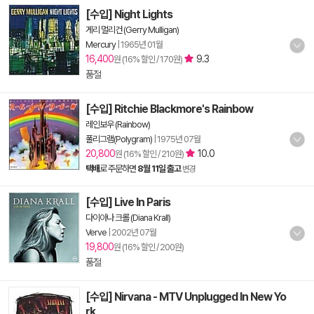
[수입] Night Lights
게리 멀리건 (Gerry Mulligan)
Mercury
|
1965년 01월
16,400
9.3
원 (16% 할인 / 170원)
품절
[수입] Ritchie Blackmore's Rainbow
레인보우 (Rainbow)
폴리그램(Polygram)
|
1975년 07월
20,800
10.0
원 (16% 할인 / 210원)
택배
로 주문하면
8월 11일 출고
변경
[수입] Live In Paris
다이아나 크롤 (Diana Krall)
Verve
|
2002년 07월
19,800
원 (16% 할인 / 200원)
품절
[수입] Nirvana - MTV Unplugged In New Yo
rk