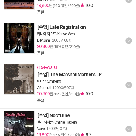
19,800
10.0
원 (16% 할인 / 200원)
품절
[수입] Late Registration
카니예 웨스트 (Kanye West)
Def Jam
|
2005년 08월
20,800
원 (16% 할인 / 210원)
품절
CD상품입니다
[수입] The Marshall Mathers LP
에미넴 (Eminem)
Aftermath
|
2000년 07월
20,800
10.0
원 (16% 할인 / 210원)
품절
[수입] Nocturne
찰리 헤이든 (Charlie Haden)
Verve
|
2001년 07월
19,800
9.7
원 (16% 할인 / 200원)