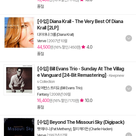
품절
[수입] Diana Krall - The Very Best Of Diana
Krall [2LP]
다이아나 크롤 (Diana Krall)
Verve
|
2007년 10월
44,500
4.0
원 (16% 할인 / 450원)
품절
[수입] Bill Evans Trio - Sunday At The Villag
e Vanguard [24-Bit Remastering]
- Keepnew
s Collection
빌 에반스 트리오 (Bill Evans Trio)
Fantasy
|
2008년 09월
16,400
10.0
원 (16% 할인 / 170원)
품절
[수입] Beyond The Missouri Sky (Digipack)
팻 매시니 (Pat Metheny)
,
찰리 헤이든 (Charlie Haden)
Verve
|
1997년 07월