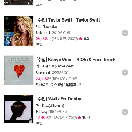
품절
[수입] Taylor Swift - Taylor Swift
테일러 스위프트
Universal
|
2010년 01월
26,000
9.3
원 (16% 할인 / 260원)
품절
[수입] Kanye West - 808s & Heartbreak
카니예 웨스트 (Kanye West)
Universal
|
2008년 12월
23,400
원 (16% 할인 / 240원)
택배
로 주문하면
8월 11일 출고
변경
[수입] Waltz For Debby
빌 에반스 (Bill Evans)
Fantasy
|
1961년 07월
16,400
10.0
원 (16% 할인 / 170원)
품절