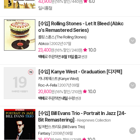
43,900
6.0
원 (16% 할인 / 440원)
일시품절
[수입] Rolling Stones - Let It Bleed (Abkc
o's Remastered Series)
롤링 스톤스 (The Rolling Stones)
Abkco
|
2002년 07월
23,400
10.0
원 (16% 할인 / 240원)
택배
로 주문하면
8월 11일 출고
변경
[수입] Kanye West - Graduation [디지팩]
카니예 웨스트 (Kanye West)
Roc-A-Fella
|
2007년 09월
20,800
10.0
원 (16% 할인 / 210원)
택배
로 주문하면
내일
수령
변경
[수입] Bill Evans Trio - Portrait In Jazz [24-
Bit Remastering]
- Keepnews Collection
빌 에반스 트리오 (Bill Evans Trio)
Fantasy
|
2008년 08월
16,400
10.0
원 (16% 할인 / 170원)