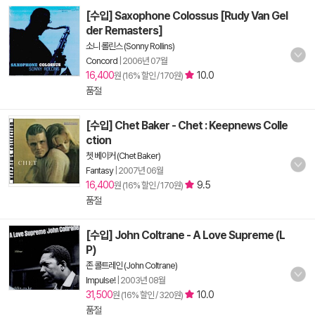
[수입] Saxophone Colossus [Rudy Van Gel
der Remasters]
소니 롤린스 (Sonny Rollins)
Concord
|
2006년 07월
16,400
10.0
원 (16% 할인 / 170원)
품절
[수입] Chet Baker - Chet : Keepnews Colle
ction
쳇 베이커 (Chet Baker)
Fantasy
|
2007년 06월
16,400
9.5
원 (16% 할인 / 170원)
품절
[수입] John Coltrane - A Love Supreme (L
P)
존 콜트레인 (John Coltrane)
Impulse!
|
2003년 08월
31,500
10.0
원 (16% 할인 / 320원)
품절