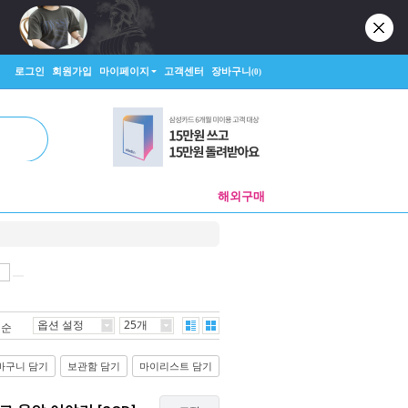
로그인
회원가입
마이페이지
고객센터
장바구니
(0)
해외구매
옵션 설정
25개
격순
바구니 담기
보관함 담기
마이리스트 담기