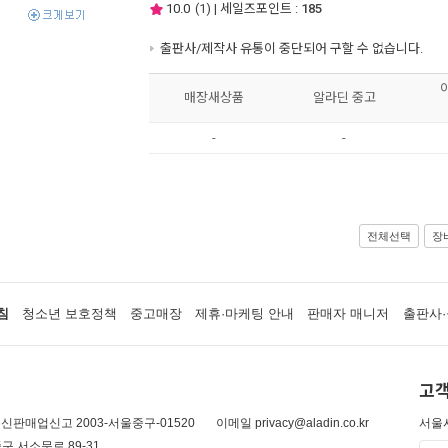
10.0
(
1
) | 세일즈포인트 :
185
출판사/제작사 유통이 중단되어 구할 수 없습니다.
매장새상품
알라딘 중고
-
-
전체선택
장
침
청소년 보호정책
중고매장
제휴·마케팅 안내
판매자 매니저
출판사·
고객
신판매업신고 2003-서울중구-01520
이메일 privacy@aladin.co.kr
서울시
구 서소문로 89-31