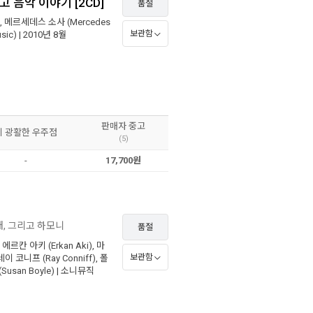
 음악 이야기 [2CD]
품절
,
메르세데스 소사 (Mercedes
보관함
ic)
| 2010년 8월
판매자 중고
이 광활한 우주점
(5)
-
17,700원
래, 그리고 하모니
품절
,
에르칸 아키 (Erkan Aki)
,
마
보관함
레이 코니프 (Ray Conniff)
,
폴
Susan Boyle)
|
소니뮤직