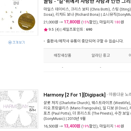
끌림 - "길"위에서 사랑한 사람과 인연 그리고
마일스 데이비스
,
크리스 보티 (Chris Botti)
,
스팅 (Sting)
Sosa)
,
리차드 보나 (Richard Bona)
|
소니뮤직(SonyMus
17,800원
21,000
원 →
(
할인), 마일리지
원
15%
180
9.5
(
4
) | 세일즈포인트 :
690
출판사/제작사 유통이 중단되어 구할 수 없습니다.
매장새상품
알라딘 중고
-
-
Harmony [2 For 1][Digipack]
- 아름다운 노
샬롯 처치 (Charlotte Church)
,
웨스트라이프 (Westlife)
리오 프랑골리스 (Mario Frangoulis)
,
일 디보 (Il Divo)
,
포츠 (Paul Potts)
,
더 프리스트 (The Priests)
,
수잔 보일 (
(SonyMusic)
| 2010년 9월
13,400원
16,500
원 →
(
할인), 마일리지
원
19%
140