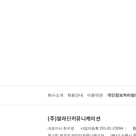
회사소개
채용안내
이용약관
개인정보처리방
(주)알라딘커뮤니케이션
대표이사 최우경
사업자등록 201-81-23094
통
호스팅 제공자 알라딘커뮤니케이션
(본사) 서울시 중