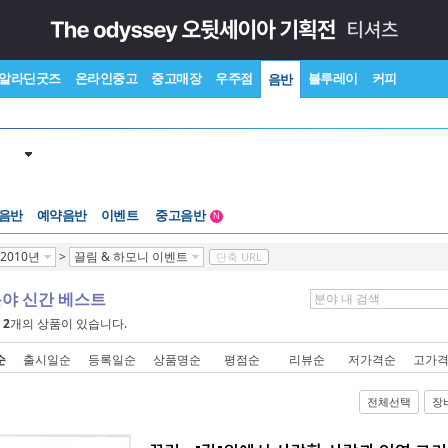
알라딘굿즈
온라인중고
중고매장
우주점
블루레이
커피
음반
 음반
예약음반
이벤트
중고음반
N
1천원부터
2010년
>
끌림 & 하모니 이벤트
단축 URL
중고음반
분야 신간 베스트
에
2
개의 상품이 있습니다.
순
출시일순
등록일순
상품명순
평점순
리뷰순
저가격순
고가
전체선택
장