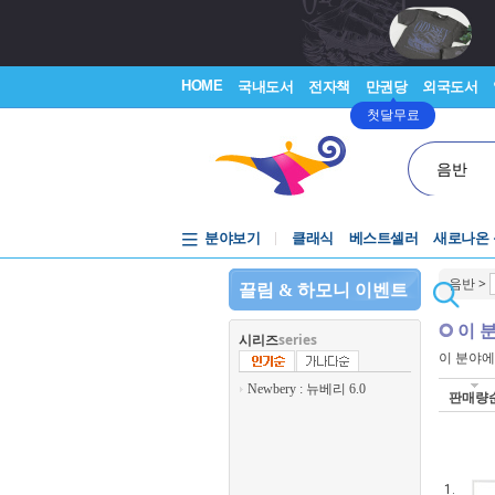
HOME
국내도서
전자책
만권당
외국도서
첫달무료
음반
분야보기
클래식
베스트셀러
새로나온
음반
>
끌림 & 하모니 이벤트
이 
시리즈
series
이 분야
Newbery : 뉴베리 6.0
판매량
1.