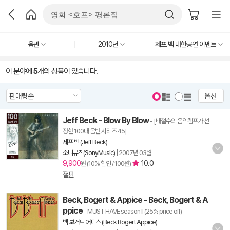
음반
2010년
제프 벡 내한공연 이벤트
이 분야에
5
개의 상품이 있습니다.
옵션
Jeff Beck - Blow By Blow
- [배철수의 음악캠프가 선
정한 100대 음반 시리즈 45]
제프 벡 (Jeff Beck)
소니뮤직(SonyMusic)
|
2007년 03월
9,900
10.0
원 (10% 할인 / 100원)
절판
Beck, Bogert & Appice - Beck, Bogert & A
ppice
- MUST HAVE season II (25% price off)
벡 보거트 어피스 (Beck Bogert Appice)