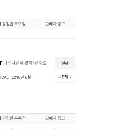
이 광활한 우주점
판매자 중고
-
-
T
- [소니뮤직 명화/뮤지컬
절판
보관함
ICAL
| 2010년 6월
이 광활한 우주점
판매자 중고
-
-