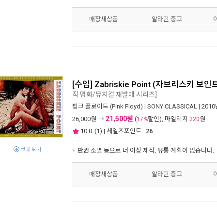
매장새상품
알라딘 중고
-
-
[수입] Zabriskie Point (자브리스키 보인트)
직 명화/뮤지컬 재발매 시리즈]
핑크 플로이드 (Pink Floyd)
|
SONY CLASSICAL
| 201
21,500원
26,000
원 →
(
할인), 마일리지
원
17%
220
10.0
(
1
) | 세일즈포인트 :
26
판권 소멸 등으로 더 이상 제작, 유통 계획이 없습니다.
매장새상품
알라딘 중고
-
-