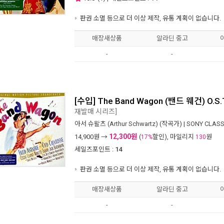
판권 소멸 등으로 더 이상 제작, 유통 계획이 없습니다.
매장새상품
알라딘 중고
-
-
[수입] The Band Wagon (밴드 웨건) O.S.
재발매 시리즈]
아서 슈왈츠 (Arthur Schwartz)
(작곡가) |
SONY CLASS
12,300원
14,900
원 →
(
할인), 마일리지
원
17%
130
세일즈포인트 :
14
판권 소멸 등으로 더 이상 제작, 유통 계획이 없습니다.
매장새상품
알라딘 중고
-
-