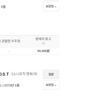
보관함
년 6월
판매자 중고
이 광활한 우주점
(1)
-
39,900원
.S.T
- [소니뮤직 명화/뮤
절판
보관함
AL
| 2010년 6월