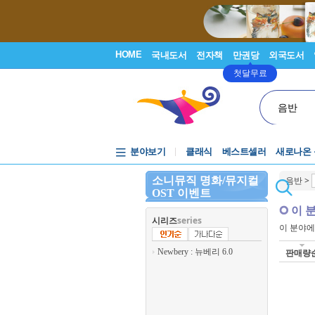
HOME
국내도서
전자책
만권당
외국도서
첫달무료
음반
분야보기
클래식
베스트셀러
새로나온
소니뮤직 명화/뮤지컬
음반
>
OST 이벤트
이 
시리즈
series
이 분야
Newbery : 뉴베리 6.0
판매량