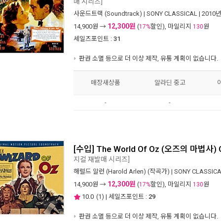
매 시리즈]
사운드트랙 (Soundtrack)
|
SONY CLASSICAL
| 2010
12,300원
14,900
원 →
(
할인), 마일리지
원
17%
130
세일즈포인트 :
31
판권 소멸 등으로 더 이상 제작, 유통 계획이 없습니다.
매장새상품
알라딘 중고
-
-
[수입] The World Of Oz (오즈의 마법사) O
지컬 재발매 시리즈]
해럴드 알런 (Harold Arlen)
(작곡가) |
SONY CLASSIC
12,300원
14,900
원 →
(
할인), 마일리지
원
17%
130
10.0
(
1
) | 세일즈포인트 :
29
판권 소멸 등으로 더 이상 제작, 유통 계획이 없습니다.