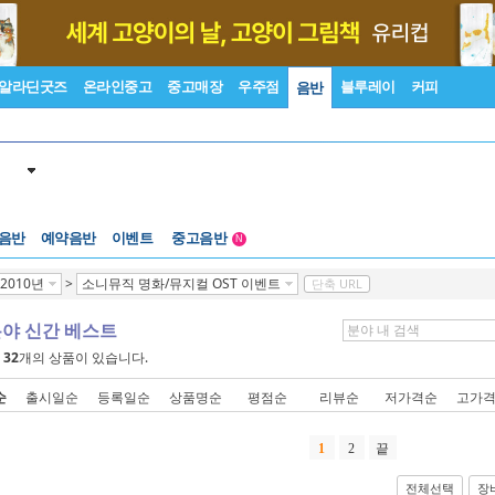
알라딘굿즈
온라인중고
중고매장
우주점
블루레이
커피
음반
중고음반
 음반
예약음반
이벤트
1천원부터
N
중고음반
2010년
>
소니뮤직 명화/뮤지컬 OST 이벤트
단축 URL
분야 신간 베스트
에
32
개의 상품이 있습니다.
순
출시일순
등록일순
상품명순
평점순
리뷰순
저가격순
고가
1
2
끝
전체선택
장