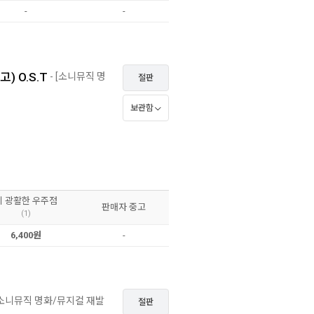
-
-
고) O.S.T
- [소니뮤직 명
절판
보관함
이 광활한 우주점
판매자 중고
(1)
6,400원
-
[소니뮤직 명화/뮤지컬 재발
절판