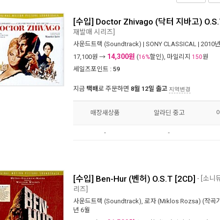
[수입] Doctor Zhivago (닥터 지바고) O.S
재발매 시리즈]
사운드트랙 (Soundtrack)
|
SONY CLASSICAL
| 2010
14,300원
17,100
원 →
(
할인), 마일리지
원
16%
150
세일즈포인트 :
59
지금
택배
로 주문하면
8월 12일 출고
지역변경
매장새상품
알라딘 중고
-
-
[수입] Ben-Hur (벤허) O.S.T [2CD]
- [소니
리즈]
사운드트랙 (Soundtrack)
,
로자 (Miklos Rozsa)
(작곡가
년 6월