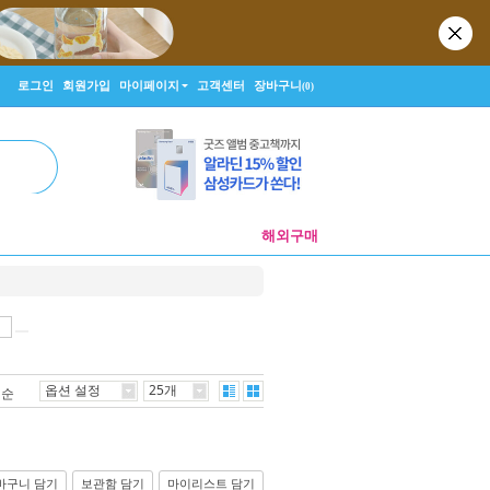
로그인
회원가입
마이페이지
고객센터
장바구니
(0)
해외구매
옵션 설정
25개
격순
바구니 담기
보관함 담기
마이리스트 담기