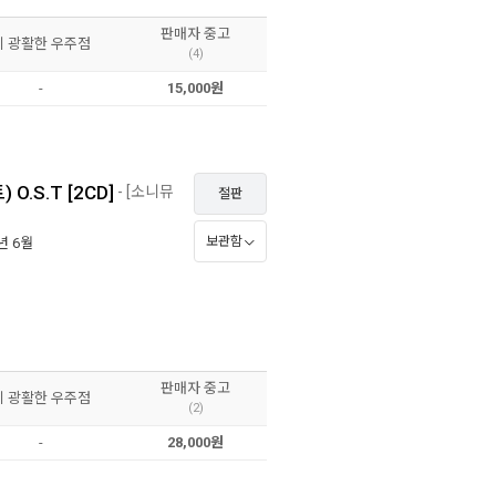
판매자 중고
이 광활한 우주점
(4)
-
15,000원
 O.S.T [2CD]
- [소니뮤
절판
보관함
0년 6월
판매자 중고
이 광활한 우주점
(2)
-
28,000원