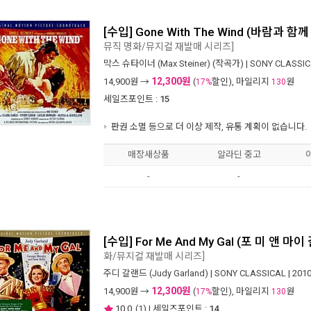
[수입] Gone With The Wind (바람과 함
뮤직 명화/뮤지컬 재발매 시리즈]
막스 슈타이너 (Max Steiner)
(작곡가) |
SONY CLASSI
12,300원
14,900
원 →
(
할인), 마일리지
원
17%
130
세일즈포인트 :
15
판권 소멸 등으로 더 이상 제작, 유통 계획이 없습니다.
매장새상품
알라딘 중고
-
-
[수입] For Me And My Gal (포 미 앤 마이 갈
화/뮤지컬 재발매 시리즈]
주디 갈랜드 (Judy Garland)
|
SONY CLASSICAL
| 201
12,300원
14,900
원 →
(
할인), 마일리지
원
17%
130
10.0
(
1
) | 세일즈포인트 :
14