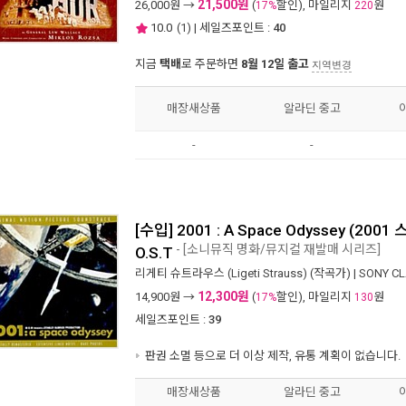
21,500원
26,000
원 →
(
할인), 마일리지
원
17%
220
10.0
(
1
) | 세일즈포인트 :
40
지금
택배
로 주문하면
8월 12일 출고
지역변경
매장새상품
알라딘 중고
-
-
[수입] 2001 : A Space Odyssey (20
- [소니뮤직 명화/뮤지컬 재발매 시리즈]
O.S.T
리게티 슈트라우스 (Ligeti Strauss)
(작곡가) |
SONY CL
12,300원
14,900
원 →
(
할인), 마일리지
원
17%
130
세일즈포인트 :
39
판권 소멸 등으로 더 이상 제작, 유통 계획이 없습니다.
매장새상품
알라딘 중고