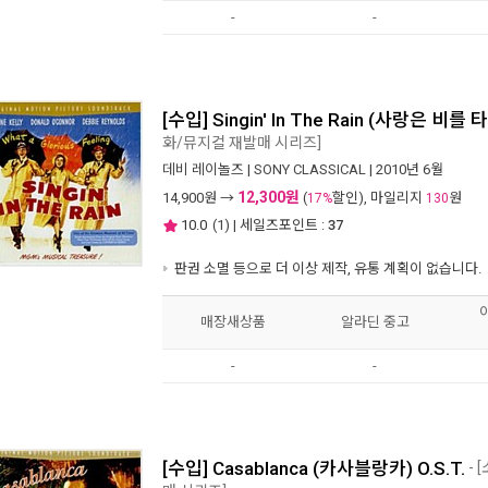
-
-
[수입] Singin' In The Rain (사랑은 비를 타
화/뮤지컬 재발매 시리즈]
데비 레이놀즈
|
SONY CLASSICAL
| 2010년 6월
12,300원
14,900
원 →
(
할인), 마일리지
원
17%
130
10.0
(
1
) | 세일즈포인트 :
37
판권 소멸 등으로 더 이상 제작, 유통 계획이 없습니다.
매장새상품
알라딘 중고
-
-
[수입] Casablanca (카사블랑카) O.S.T.
- 