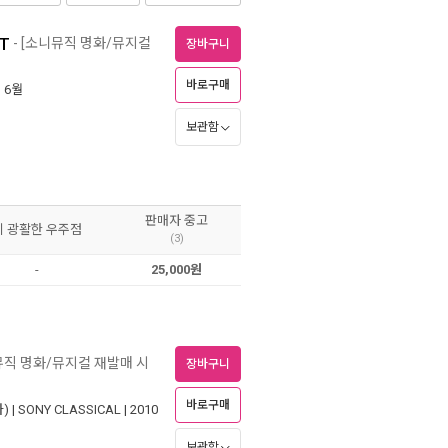
.T
- [소니뮤직 명화/뮤지컬
장바구니
바로구매
년 6월
보관함
판매자 중고
이 광활한 우주점
(3)
-
25,000원
뮤직 명화/뮤지컬 재발매 시
장바구니
바로구매
) |
SONY CLASSICAL
| 2010
보관함