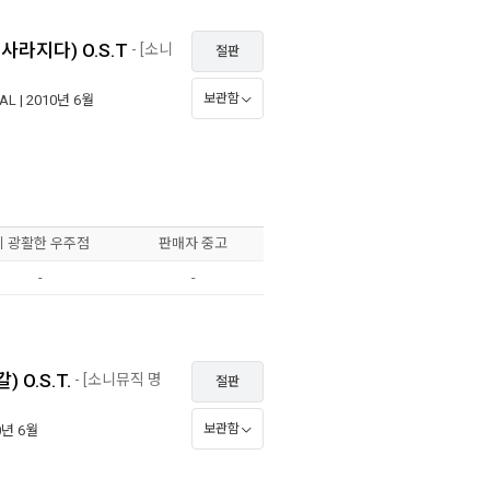
께 사라지다) O.S.T
- [소니
절판
보관함
CAL
| 2010년 6월
이 광활한 우주점
판매자 중고
-
-
) O.S.T.
- [소니뮤직 명
절판
보관함
0년 6월