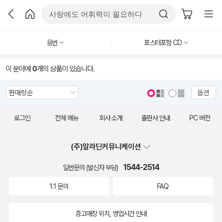
음반
포스터포함 CD
이 분야에
0
개의 상품이 있습니다.
옵션
로그인
전체 메뉴
회사 소개
출판사 안내
PC 버전
(주)알라딘커뮤니케이션
1544-2514
일반문의 (발신자 부담)
1:1 문의
FAQ
중고매장 위치, 영업시간 안내