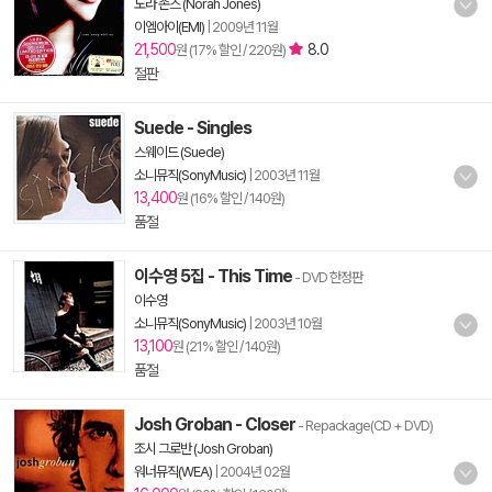
노라 존스 (Norah Jones)
이엠아이(EMI)
|
2009년 11월
21,500
8.0
원 (17% 할인 / 220원)
절판
Suede - Singles
스웨이드 (Suede)
소니뮤직(SonyMusic)
|
2003년 11월
13,400
원 (16% 할인 / 140원)
품절
이수영 5집 - This Time
- DVD 한정판
이수영
소니뮤직(SonyMusic)
|
2003년 10월
13,100
원 (21% 할인 / 140원)
품절
Josh Groban - Closer
- Repackage(CD + DVD)
조시 그로반 (Josh Groban)
워너뮤직(WEA)
|
2004년 02월