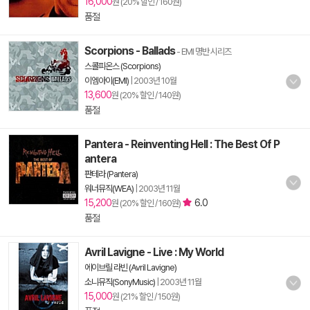
16,000
원 (20% 할인 / 160원)
품절
Scorpions - Ballads
- EMI 명반 시리즈
스콜피온스 (Scorpions)
이엠아이(EMI)
|
2003년 10월
13,600
원 (20% 할인 / 140원)
품절
Pantera - Reinventing Hell : The Best Of P
antera
판테라 (Pantera)
워너뮤직(WEA)
|
2003년 11월
15,200
6.0
원 (20% 할인 / 160원)
품절
Avril Lavigne - Live : My World
에이브릴 라빈 (Avril Lavigne)
소니뮤직(SonyMusic)
|
2003년 11월
15,000
원 (21% 할인 / 150원)