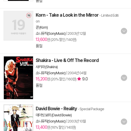
품절
Korn - Take a Look in the Mirror
- Limited Editi
on
콘 (Korn)
소니뮤직(SonyMusic)
|
2003년 12월
13,600
원 (20% 할인 / 140원)
품절
Shakira - Live & Off The Record
샤키라 (Shakira)
소니뮤직(SonyMusic)
|
2004년 04월
15,200
9.0
원 (20% 할인 / 160원)
품절
David Bowie - Reality
- Special Package
데이빗 보위 (David Bowie)
소니뮤직(SonyMusic)
|
2003년 10월
13,400
원 (16% 할인 / 140원)