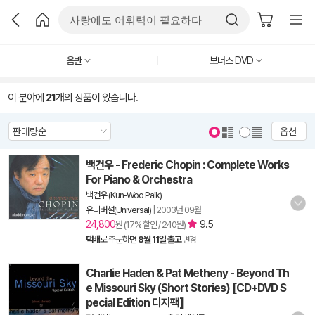
음반
보너스 DVD
이 분야에
21
개의 상품이 있습니다.
옵션
백건우 - Frederic Chopin : Complete Works
For Piano & Orchestra
백건우 (Kun-Woo Paik)
유니버설(Universal)
|
2003년 09월
24,800
9.5
원 (17% 할인 / 240원)
택배
로 주문하면
8월 11일 출고
변경
Charlie Haden & Pat Metheny - Beyond Th
e Missouri Sky (Short Stories) [CD+DVD S
pecial Edition 디지팩]