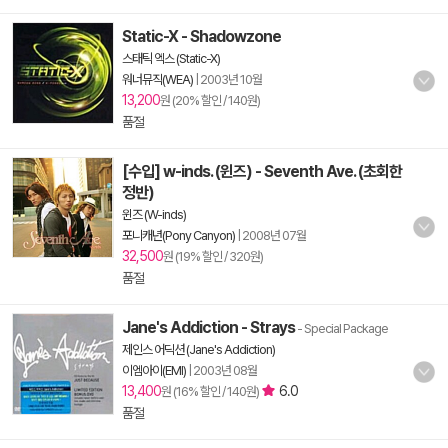
Static-X - Shadowzone
스태틱 엑스 (Static-X)
워너뮤직(WEA)
|
2003년 10월
13,200
원 (20% 할인 / 140원)
품절
[수입] w-inds. (윈즈) - Seventh Ave. (초회한
정반)
윈즈 (W-inds)
포니캐년(Pony Canyon)
|
2008년 07월
32,500
원 (19% 할인 / 320원)
품절
Jane's Addiction - Strays
- Special Package
제인스 어딕션 (Jane's Addiction)
이엠아이(EMI)
|
2003년 08월
13,400
6.0
원 (16% 할인 / 140원)
품절