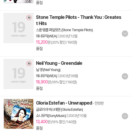
품절
Stone Temple Pilots - Thank You : Greates
t Hits
스톤 템플 파일럿츠 (Stone Temple Pilots)
워너뮤직(WEA)
|
2003년 12월
15,200
원 (20% 할인 / 160원)
품절
Neil Young - Greendale
닐 영 (Neil Young)
워너뮤직(WEA)
|
2003년 09월
18,900
원 (16% 할인 / 190원)
품절
Gloria Estefan - Unwrapped
- 한정판
글로리아 에스테판 (Gloria Estefan)
소니뮤직(SonyMusic)
|
2003년 10월
13,400
원 (16% 할인 / 140원)
품절