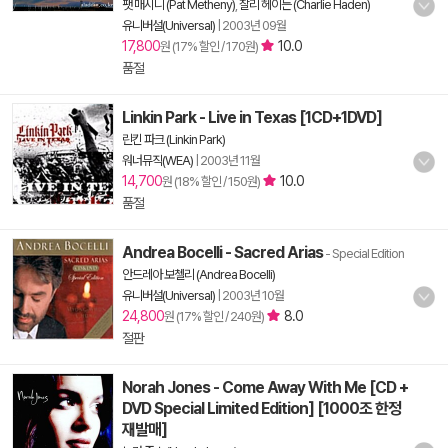
팻 매시니 (Pat Metheny)
,
찰리 헤이든 (Charlie Haden)
유니버설(Universal)
|
2003년 09월
17,800
10.0
원 (17% 할인 / 170원)
품절
Linkin Park - Live in Texas [1CD+1DVD]
린킨 파크 (Linkin Park)
워너뮤직(WEA)
|
2003년 11월
14,700
10.0
원 (18% 할인 / 150원)
품절
Andrea Bocelli - Sacred Arias
- Special Edition
안드레아 보첼리 (Andrea Bocelli)
유니버설(Universal)
|
2003년 10월
24,800
8.0
원 (17% 할인 / 240원)
절판
Norah Jones - Come Away With Me [CD +
DVD Special Limited Edition] [1000조 한정
재발매]