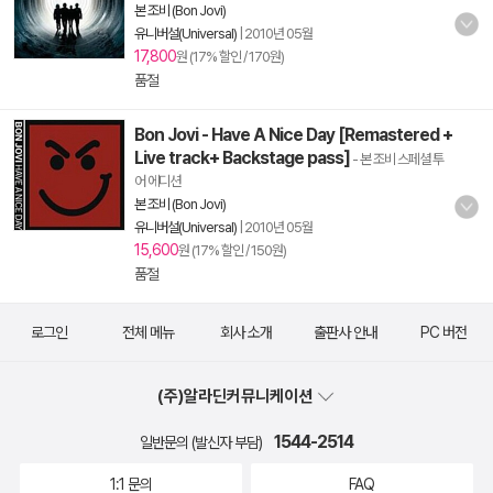
본 조비 (Bon Jovi)
유니버설(Universal)
|
2010년 05월
17,800
원 (17% 할인 / 170원)
품절
Bon Jovi - Have A Nice Day [Remastered +
Live track+ Backstage pass]
- 본 조비 스페셜 투
어 에디션
본 조비 (Bon Jovi)
유니버설(Universal)
|
2010년 05월
15,600
원 (17% 할인 / 150원)
품절
로그인
전체 메뉴
회사 소개
출판사 안내
PC 버전
(주)알라딘커뮤니케이션
1544-2514
일반문의 (발신자 부담)
1:1 문의
FAQ