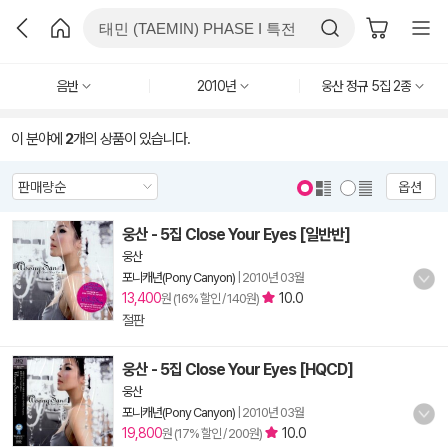
음반
2010년
웅산 정규 5집 2종
이 분야에
2
개의 상품이 있습니다.
옵션
웅산 - 5집 Close Your Eyes [일반반]
웅산
포니캐년(Pony Canyon)
|
2010년 03월
13,400
10.0
원 (16% 할인 / 140원)
절판
웅산 - 5집 Close Your Eyes [HQCD]
웅산
포니캐년(Pony Canyon)
|
2010년 03월
19,800
10.0
원 (17% 할인 / 200원)