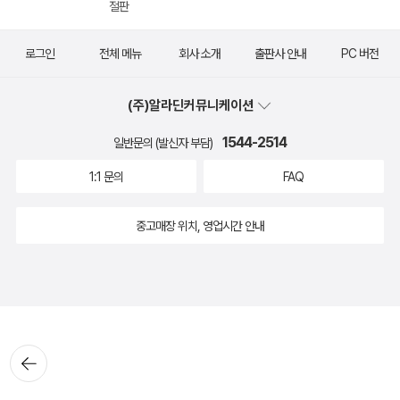
절판
로그인
전체 메뉴
회사 소개
출판사 안내
PC 버전
(주)알라딘커뮤니케이션
1544-2514
일반문의 (발신자 부담)
1:1 문의
FAQ
중고매장 위치, 영업시간 안내
뒤로가
기