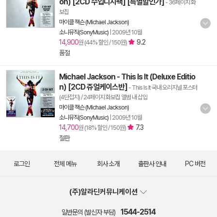
on) [2CD 수입디지팩] [특별할인가]
- 36페이지 화
보집
마이클 잭슨 (Michael Jackson)
소니뮤직(SonyMusic)
|
2009년 10월
14,900
9.2
원 (44% 할인 / 150원)
품절
Michael Jackson - This Is It (Deluxe Editio
n) [2CD 쥬얼케이스반]
- This Is It 국내 오리지널 포스터
(4단접지) / 24페이지 화보집 앨범 내 삽입
마이클 잭슨 (Michael Jackson)
소니뮤직(SonyMusic)
|
2009년 10월
14,700
7.3
원 (18% 할인 / 150원)
절판
로그인
전체 메뉴
회사 소개
출판사 안내
PC 버전
(주)알라딘커뮤니케이션
1544-2514
일반문의 (발신자 부담)