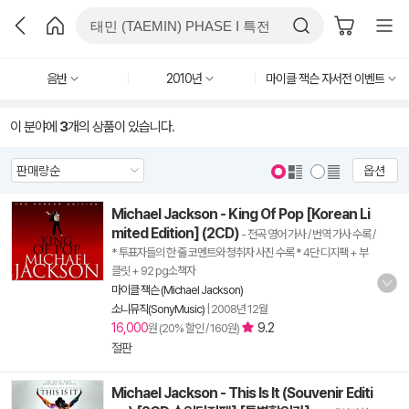
음반
2010년
마이클 잭슨 자서전 이벤트
이 분야에
3
개의 상품이 있습니다.
옵션
Michael Jackson - King Of Pop [Korean Li
mited Edition] (2CD)
- 전곡 영어 가사 / 번역 가사 수록 /
* 투표자들의 한 줄 코멘트와 청취자 사진 수록 * 4단 디지팩 + 부
클릿 + 92 pg소책자
마이클 잭슨 (Michael Jackson)
소니뮤직(SonyMusic)
|
2008년 12월
16,000
9.2
원 (20% 할인 / 160원)
절판
Michael Jackson - This Is It (Souvenir Editi