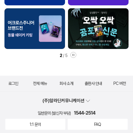
2
/
5
로그인
전체 메뉴
회사 소개
출판사 안내
PC 버전
(주)알라딘커뮤니케이션
1544-2514
일반문의 (발신자 부담)
1:1 문의
FAQ