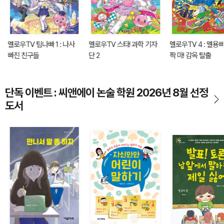
멜로우TV 팀나빠 1 : 나사
멜로우TV 스타! 과학 기자
멜로우TV 4 : 멜용
빠진 친구들
단 2
짝 마! 감옥 탈출
단독 이벤트 : 씨앤에이 논술 학원 2026년 8월 선정
도서