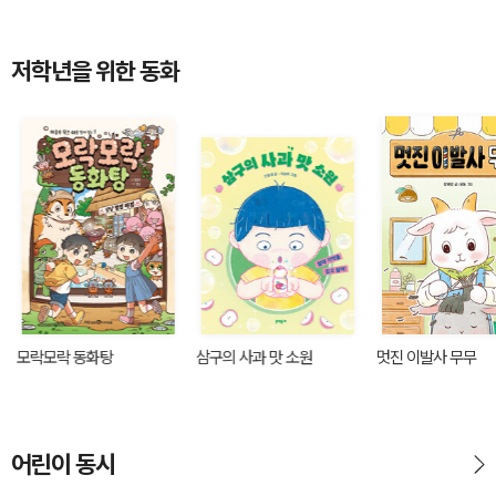
저학년을 위한 동화
모락모락 동화탕
삼구의 사과 맛 소원
멋진 이발사 무무
어린이 동시