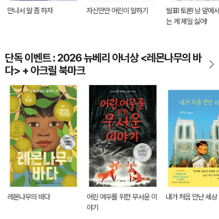
만나서 말 좀 하자
자신만만 어린이 말하기
발표! 토론! 남 앞에
는 게 제일 싫어!
단독 이벤트 : 2026 뉴베리 아너상 <레몬나무의 바
다> + 아크릴 북마크
레몬나무의 바다
어린 여우를 위한 무서운 이
내가 처음 만난 세상
야기