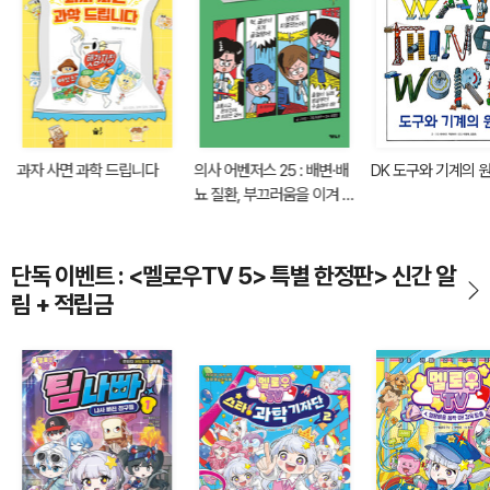
과자 사면 과학 드립니다
의사 어벤저스 25 : 배변·배
DK 도구와 기계의 
뇨 질환, 부끄러움을 이겨 내
라!
단독 이벤트 : <멜로우TV 5> 특별 한정판> 신간 알
림 + 적립금