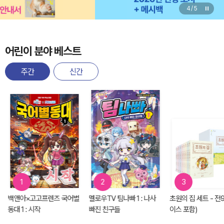
4
/
5
어린이 분야 베스트
주간
신간
1
2
3
백앤아×고고프렌즈 국어별
멜로우TV 팀나빠 1 : 나사
초원의 집 세트 - 전9
동대 1 : 시작
빠진 친구들
이스 포함)