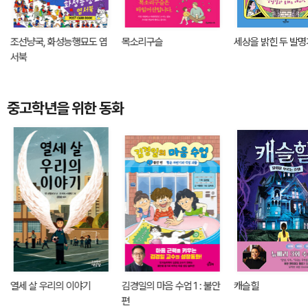
조선냥국, 화성능행묘도 엽
목소리구슬
세상을 밝힌 두 발명
서북
중고학년을 위한 동화
열세 살 우리의 이야기
김경일의 마음 수업 1 : 불안
캐슬힐
편