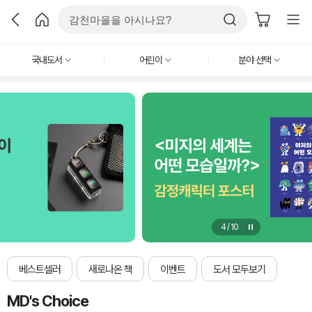
국내도서
어린이
분야 선택
4
/
10
베스트셀러
새로나온 책
이벤트
도서 모두보기
MD's Choice