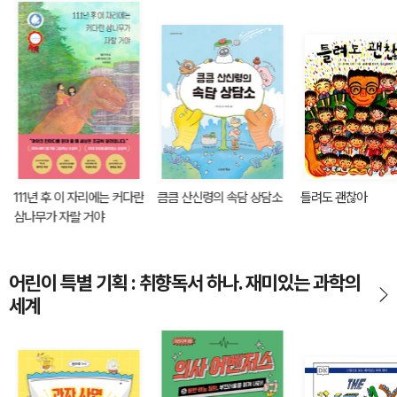
111년 후 이 자리에는 커다란
큼큼 산신령의 속담 상담소
틀려도 괜찮아
삼나무가 자랄 거야
어린이 특별 기획 : 취향독서 하나. 재미있는 과학의
세계