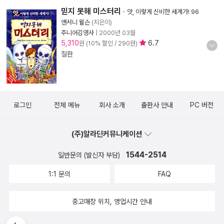
믿지 못해 미스터리
-
앗, 이렇게 신비한 세계가! 96
앤서니 윌슨
(지은이)
주니어김영사
|
2000년 03월
5,310
6.7
원 (10% 할인 / 290원)
절판
로그인
전체 메뉴
회사 소개
출판사 안내
PC 버전
(주)알라딘커뮤니케이션
1544-2514
일반문의 (발신자 부담)
1:1 문의
FAQ
중고매장 위치, 영업시간 안내
뒤로가