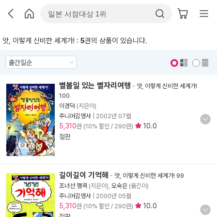
앗, 이렇게 신비한 세계가! :
5
권의 상품이 있습니다.
표지 보기
표지 안보기
별볼일 있는 별자리여행
-
앗, 이렇게 신비한 세계가!
100
이경덕
(지은이)
주니어김영사
|
2002년 07월
5,310
10.0
원 (10% 할인 / 290원)
절판
길이길이 기억해
-
앗, 이렇게 신비한 세계가! 99
조너선 행콕
(지은이),
오숙은
(옮긴이)
주니어김영사
|
2000년 05월
5,310
10.0
원 (10% 할인 / 290원)
절판