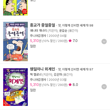
종교가 중얼중얼
-
앗, 이렇게 신비한 세계가! 98
애니타 개너리
(지은이),
윤길순
(옮긴이)
주니어김영사
|
2000년 04월
5,310
7.0
원 (10% 할인 / 290원)
절판
웬일이니 외계인
-
앗, 이렇게 신비한 세계가! 97
잭 챌로너
(지은이),
김은하
(옮긴이)
주니어김영사
|
2000년 03월
5,310
8.0
원 (10% 할인 / 290원)
절판