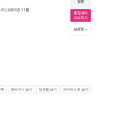
절판
소리
| 2001년 11월
품절센터
의뢰하기
보관함
선택
장바구니 담기
보관함 담기
마이리스트 담기