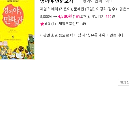
영어야 만화보자 1
영어야 만화보자 1
ㅣ
제임스 배리
(지은이),
문혜원
(그림),
이경희
(감수) |
맑은
4,500원
5,000
원 →
(
할인), 마일리지
원
10%
250
6.0
(
1
) | 세일즈포인트 :
49
판권 소멸 등으로 더 이상 제작, 유통 계획이 없습니다.
전체