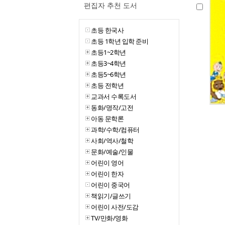
편집자 추천 도서
초등 한국사
초등 1학년 입학 준비
초등1~2학년
초등3~4학년
초등5~6학년
초등 전학년
교과서 수록도서
동화/명작/고전
아동 문학론
과학/수학/컴퓨터
사회/역사/철학
문화/예술/인물
어린이 영어
어린이 한자
어린이 중국어
책읽기/글쓰기
어린이 사전/도감
TV/만화/영화