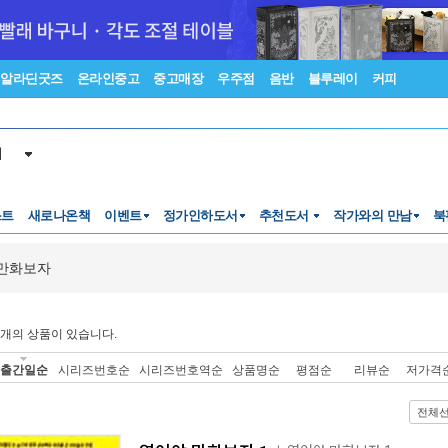
알라딘굿즈
온라인중고
중고매장
우주점
음반
블루레이
커피
서
스트
새로나온책
이벤트
정가인하도서
추천도서
작가와의 만남
북
만화보자
개의 상품이 있습니다.
출간일순
시리즈번호순
시리즈번호역순
상품명순
평점순
리뷰순
저가격
전체