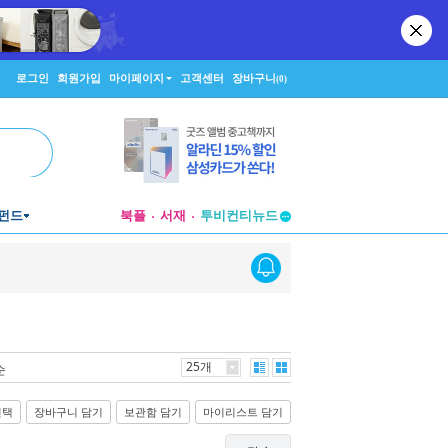
로그인
회원가입
마이페이지
고객센터
장바구니
(0)
펀드
북플
서재
투비컨티뉴드
창작플랫폼
투비컨티뉴드
25개
순
선택
장바구니 담기
보관함 담기
마이리스트 담기