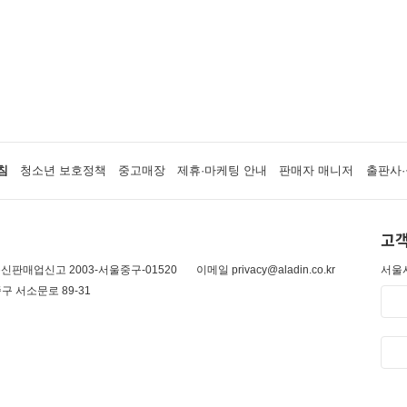
침
청소년 보호정책
중고매장
제휴·마케팅 안내
판매자 매니저
출판사·
고객
신판매업신고 2003-서울중구-01520
이메일 privacy@aladin.co.kr
서울시
구 서소문로 89-31