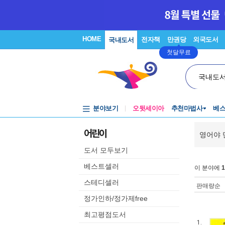
HOME
전자책
만권당
외국도서
국내도서
첫달무료
국내도
분야보기
오뒷세이아
추천마법사
베
어린이
영어야 
도서 모두보기
베스트셀러
이 분야에
1
스테디셀러
판매량순
정가인하/정가제free
최고평점도서
1.