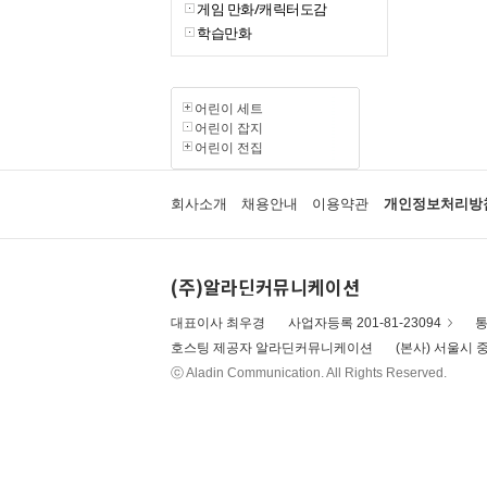
게임 만화/캐릭터도감
학습만화
어린이 세트
어린이 잡지
어린이 전집
회사소개
채용안내
이용약관
개인정보처리방
(주)알라딘커뮤니케이션
대표이사 최우경
사업자등록 201-81-23094
통
호스팅 제공자 알라딘커뮤니케이션
(본사) 서울시 중
ⓒ Aladin Communication. All Rights Reserved.