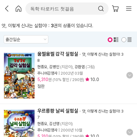
앗, 이렇게 신나는 실험이! :
3
권의 상품이 있습니다.
표지 보기
표지 안보기
움찔움찔 감각 실험실
-
앗, 이렇게 신나는 실험이! 3
8
현종오
,
김병인
(지은이),
강환엽
(그림)
주니어김영사
|
2002년 03월
5,310
10.0
원 (10% 할인 / 290원)
절판
우르릉쾅 날씨 실험실
-
앗, 이렇게 신나는 실험이! 3
7
현종오
,
김선영
(지은이)
주니어김영사
|
2000년 10월
5,310
10.0
원 (10% 할인 / 290원)