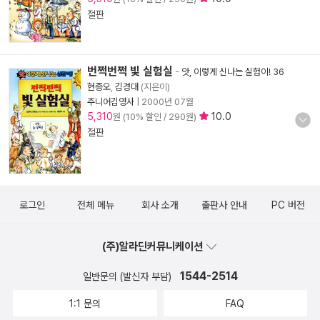
절판
번쩍번쩍 빛 실험실
-
앗, 이렇게 신나는 실험이! 36
현종오
,
김경대
(지은이)
주니어김영사
|
2000년 07월
5,310
10.0
원 (10% 할인 / 290원)
절판
로그인
전체 메뉴
회사 소개
출판사 안내
PC 버전
(주)알라딘커뮤니케이션
1544-2514
일반문의 (발신자 부담)
1:1 문의
FAQ