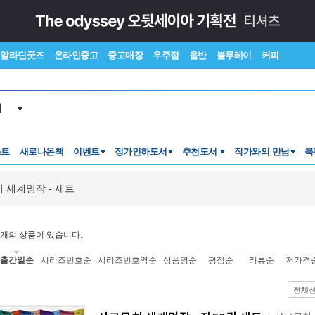
알라딘굿즈
온라인중고
중고매장
우주점
음반
블루레이
커피
서
스트
새로나온책
이벤트
정가인하도서
추천도서
작가와의 만남
북
 세계명작 - 세트
개의 상품이 있습니다.
출간일순
시리즈번호순
시리즈번호역순
상품명순
평점순
리뷰순
저가격
전체