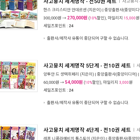
사고뭉치 세계명작 - 전50권 세트
사고뭉치 
ㅣ
한스 크리스티안 안데르센
(지은이) |
중앙출판사(중앙미디
270,000원
300,000
원 →
(
할인), 마일리지
원
10%
15,000
세일즈포인트 :
24
출판사/제작사 유통이 중단되어 구할 수 없습니다.
사고뭉치 세계명작 5단계 - 전10권 세트
사
ㅣ
앙투안 드 생텍쥐페리
(지은이) |
중앙출판사(중앙미디어)
|
54,000원
60,000
원 →
(
할인), 마일리지
원
10%
3,000
세일즈포인트 :
24
출판사/제작사 유통이 중단되어 구할 수 없습니다.
사고뭉치 세계명작 4단계 - 전10권 세트
사
ㅣ
레프 니콜라예비치 톨스토이
(지은이) |
중앙출판사(중앙미