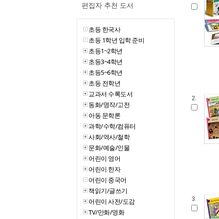
편집자 추천 도서
초등 한국사
초등 1학년 입학 준비
초등1~2학년
초등3~4학년
초등5~6학년
초등 전학년
교과서 수록도서
2.
동화/명작/고전
아동 문학론
과학/수학/컴퓨터
사회/역사/철학
문화/예술/인물
어린이 영어
어린이 한자
어린이 중국어
책읽기/글쓰기
3.
어린이 사전/도감
TV/만화/영화