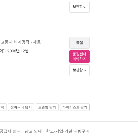
보관함
고뭉치 세계명작 - 세트
품절
어)
| 2006년 12월
품절센터
의뢰하기
보관함
선택
장바구니 담기
보관함 담기
마이리스트 담기
공급사 안내
광고 안내
학교·기업·기관 대량구매