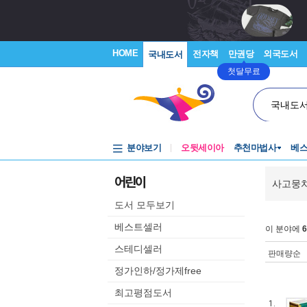
HOME
전자책
만권당
외국도서
국내도서
첫달무료
국내도
분야보기
오뒷세이아
추천마법사
베
어린이
사고뭉치
도서 모두보기
베스트셀러
이 분야에
6
스테디셀러
판매량순
정가인하/정가제free
최고평점도서
1.