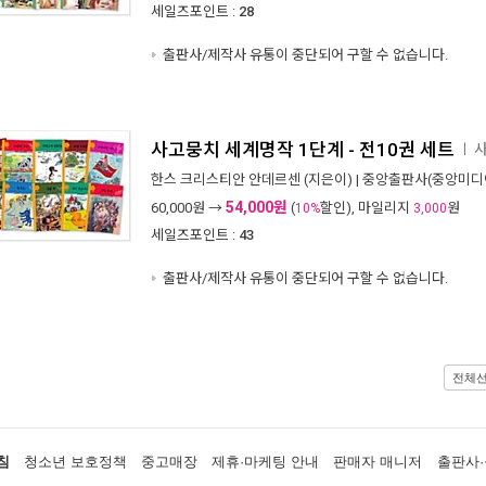
세일즈포인트 :
28
출판사/제작사 유통이 중단되어 구할 수 없습니다.
사고뭉치 세계명작 1단계 - 전10권 세트
사
ㅣ
한스 크리스티안 안데르센
(지은이) |
중앙출판사(중앙미디
54,000원
60,000
원 →
(
할인), 마일리지
원
10%
3,000
세일즈포인트 :
43
출판사/제작사 유통이 중단되어 구할 수 없습니다.
전체
침
청소년 보호정책
중고매장
제휴·마케팅 안내
판매자 매니저
출판사·