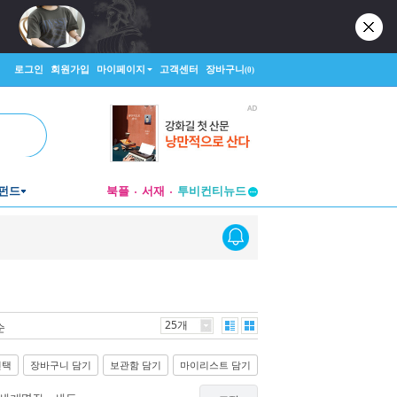
로그인
회원가입
마이페이지
고객센터
장바구니
(0)
펀드
북플
서재
투비컨티뉴드
창작플랫폼
투비컨티뉴드
25개
순
선택
장바구니 담기
보관함 담기
마이리스트 담기