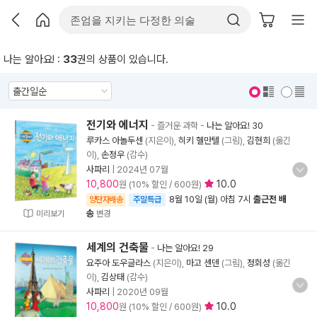
나는 알아요! :
33
권의 상품이 있습니다.
표지 보기
표지 안보기
전기와 에너지
- 즐거운 과학
-
나는 알아요! 30
루카스 아놀두센
(지은이),
히키 헬만텔
(그림),
김현희
(옮긴
이),
손정우
(감수)
사파리
|
2024년 07월
10,800
10.0
원 (10% 할인 / 600원)
8월 10일 (월) 아침 7시
출근전 배
양탄자배송
주말특급
송
미리보기
변경
세계의 건축물
-
나는 알아요! 29
요주아 도우글라스
(지은이),
마고 센덴
(그림),
정회성
(옮긴
이),
김상태
(감수)
사파리
|
2020년 09월
10,800
10.0
원 (10% 할인 / 600원)