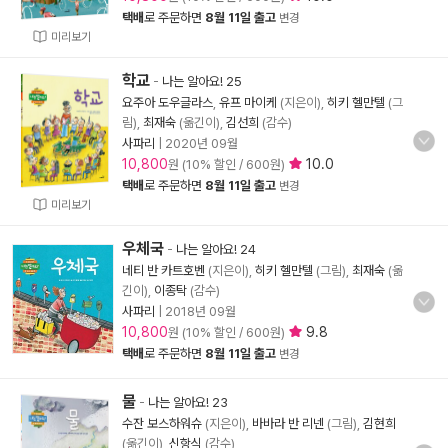
택배
로 주문하면
8월 11일 출고
변경
미리보기
학교
-
나는 알아요! 25
요주아 도우글라스
,
유프 마이케
(지은이),
히키 헬만텔
(그
림),
최재숙
(옮긴이),
김선희
(감수)
사파리
|
2020년 09월
10,800
10.0
원 (10% 할인 / 600원)
택배
로 주문하면
8월 11일 출고
변경
미리보기
우체국
-
나는 알아요! 24
네티 반 카트호벤
(지은이),
히키 헬만텔
(그림),
최재숙
(옮
긴이),
이종탁
(감수)
사파리
|
2018년 09월
10,800
9.8
원 (10% 할인 / 600원)
택배
로 주문하면
8월 11일 출고
변경
물
-
나는 알아요! 23
수잔 보스하워슈
(지은이),
바바라 반 리넨
(그림),
김현희
(옮긴이),
신항식
(감수)