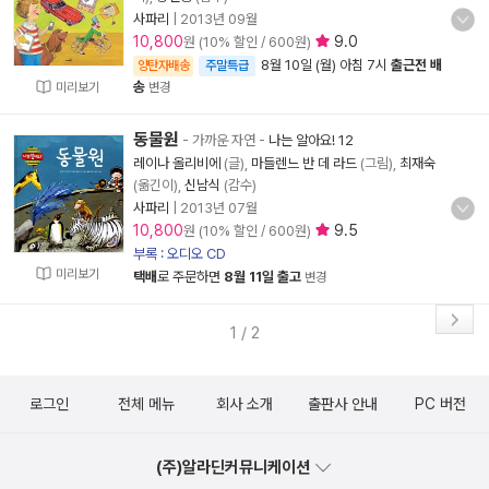
사파리
|
2013년 09월
10,800
9.0
원 (10% 할인 / 600원)
8월 10일 (월) 아침 7시
출근전 배
양탄자배송
주말특급
송
미리보기
변경
동물원
- 가까운 자연
-
나는 알아요! 12
레이나 올리비에
(글),
마들렌느 반 데 라드
(그림),
최재숙
(옮긴이),
신남식
(감수)
사파리
|
2013년 07월
10,800
9.5
원 (10% 할인 / 600원)
부록 : 오디오 CD
미리보기
택배
로 주문하면
8월 11일 출고
변경
1 / 2
로그인
전체 메뉴
회사 소개
출판사 안내
PC 버전
(주)알라딘커뮤니케이션