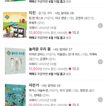
택배
로 주문하면
8월 11일 출고
변경
지진
- 즐거운 과학
-
나는 알아요! 28
핌 판 헤스트
(지은이),
마고 센덴
(그림),
김현희
(옮긴이),
좌용주
(감수)
사파리
|
2020년 09월
10,800
10.0
원 (10% 할인 / 600원)
택배
로 주문하면
8월 11일 출고
변경
놀라운 우리 몸
-
나는 알아요! 27
피에르 윈터스
(지은이),
마들렌느 반 데 라드
(그림),
최재숙
(옮긴이),
김명주
(감수)
사파리
|
2020년 09월
10,800
10.0
원 (10% 할인 / 600원)
택배
로 주문하면
8월 11일 출고
변경
자전거
-
나는 알아요! 26
루카스 아놀두센
(지은이),
마크 얀센
(그림),
정회성
(옮긴
이),
정태윤
(감수)
사파리
|
2020년 09월
10,800
10.0
원 (10% 할인 / 600원)