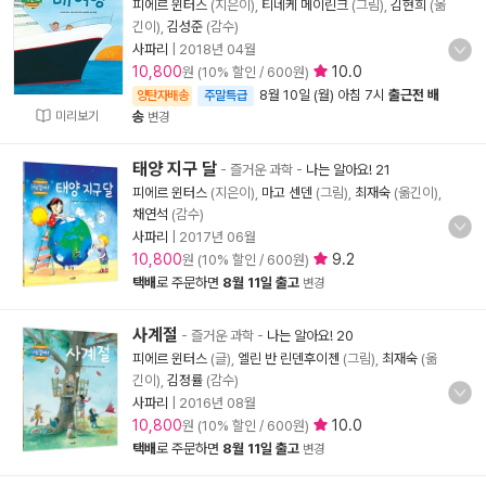
피에르 윈터스
(지은이),
티네케 메이린크
(그림),
김현희
(옮
긴이),
김성준
(감수)
사파리
|
2018년 04월
10,800
10.0
원 (10% 할인 / 600원)
8월 10일 (월) 아침 7시
출근전 배
양탄자배송
주말특급
미리보기
송
변경
태양 지구 달
- 즐거운 과학
-
나는 알아요! 21
피에르 윈터스
(지은이),
마고 센덴
(그림),
최재숙
(옮긴이),
채연석
(감수)
사파리
|
2017년 06월
10,800
9.2
원 (10% 할인 / 600원)
택배
로 주문하면
8월 11일 출고
변경
사계절
- 즐거운 과학
-
나는 알아요! 20
피에르 윈터스
(글),
엘린 반 린덴후이젠
(그림),
최재숙
(옮
긴이),
김정률
(감수)
사파리
|
2016년 08월
10,800
10.0
원 (10% 할인 / 600원)
택배
로 주문하면
8월 11일 출고
변경