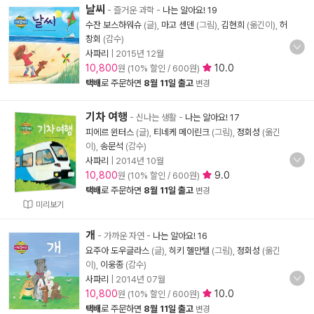
날씨
- 즐거운 과학
-
나는 알아요! 19
수잔 보스하워슈
(글),
마고 센덴
(그림),
김현희
(옮긴이),
허
창회
(감수)
사파리
|
2015년 12월
10,800
10.0
원 (10% 할인 / 600원)
택배
로 주문하면
8월 11일 출고
변경
기차 여행
- 신나는 생활
-
나는 알아요! 17
피에르 윈터스
(글),
티네케 메이린크
(그림),
정회성
(옮긴
이),
송문석
(감수)
사파리
|
2014년 10월
10,800
9.0
원 (10% 할인 / 600원)
택배
로 주문하면
8월 11일 출고
변경
미리보기
개
- 가까운 자연
-
나는 알아요! 16
요주아 도우글라스
(글),
히키 헬만텔
(그림),
정회성
(옮긴
이),
이웅종
(감수)
사파리
|
2014년 07월
10,800
10.0
원 (10% 할인 / 600원)
택배
로 주문하면
8월 11일 출고
변경