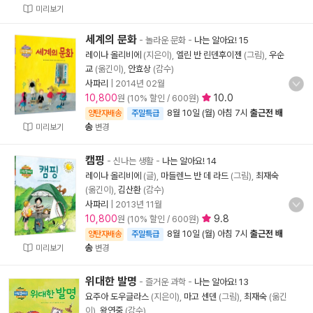
미리보기
세계의 문화
- 놀라운 문화
-
나는 알아요! 15
레이나 올리비에
(지은이),
엘린 반 린덴후이젠
(그림),
우순
교
(옮긴이),
안효상
(감수)
사파리
|
2014년 02월
10,800
10.0
원 (10% 할인 / 600원)
8월 10일 (월) 아침 7시
출근전 배
양탄자배송
주말특급
송
미리보기
변경
캠핑
- 신나는 생활
-
나는 알아요! 14
레이나 올리비에
(글),
마들렌느 반 데 라드
(그림),
최재숙
(옮긴이),
김산환
(감수)
사파리
|
2013년 11월
10,800
9.8
원 (10% 할인 / 600원)
8월 10일 (월) 아침 7시
출근전 배
양탄자배송
주말특급
송
미리보기
변경
위대한 발명
- 즐거운 과학
-
나는 알아요! 13
요주아 도우글라스
(지은이),
마고 센덴
(그림),
최재숙
(옮긴
이),
왕연중
(감수)