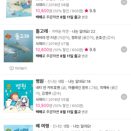
사파리
|
2018년 08월
10,800
9.8
원 (10% 할인 / 600원)
택배
로 주문하면
8월 11일 출고
변경
돌고래
- 가까운 자연
-
나는 알아요! 22
바바라 반 리넨
(지은이),
정회성
(옮긴이),
손호선
(감수)
사파리
|
2018년 07월
10,800
9.8
원 (10% 할인 / 600원)
택배
로 주문하면
8월 11일 출고
변경
미리보기
병원
- 신나는 생활
-
나는 알아요! 18
네티 반 카트호벤
(글),
마욜레인 휜트
(그림),
최재숙
(옮긴
이),
김명주
(감수)
사파리
|
2018년 05월
10,800
원 (10% 할인 / 600원)
택배
로 주문하면
8월 11일 출고
변경
배 여행
- 신나는 생활
-
나는 알아요!