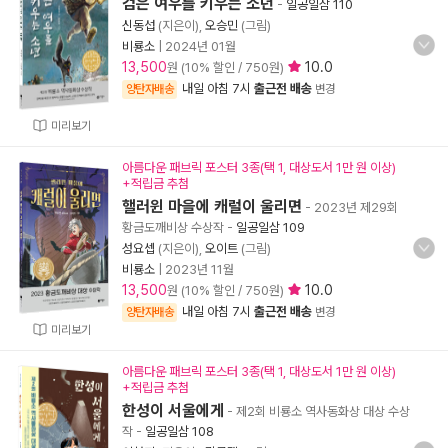
검은 여우를 키우는 소년
-
일공일삼 110
신동섭
(지은이),
오승민
(그림)
비룡소
|
2024년 01월
13,500
10.0
원 (10% 할인 / 750원)
내일 아침 7시
출근전 배송
양탄자배송
변경
미리보기
아름다운 패브릭 포스터 3종(택 1, 대상도서 1만 원 이상)
+적립금 추첨
핼러윈 마을에 캐럴이 울리면
- 2023년 제29회
황금도깨비상 수상작
-
일공일삼 109
성요셉
(지은이),
오이트
(그림)
비룡소
|
2023년 11월
13,500
10.0
원 (10% 할인 / 750원)
내일 아침 7시
출근전 배송
양탄자배송
변경
미리보기
아름다운 패브릭 포스터 3종(택 1, 대상도서 1만 원 이상)
+적립금 추첨
한성이 서울에게
- 제2회 비룡소 역사동화상 대상 수상
작
-
일공일삼 108