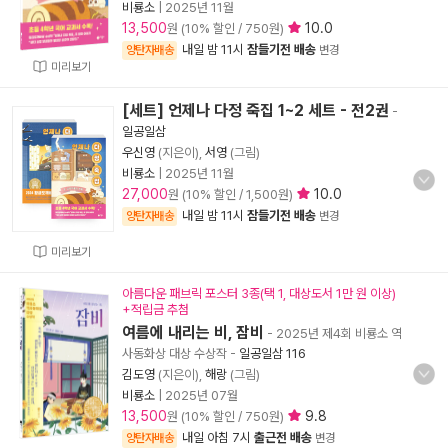
비룡소
|
2025년 11월
13,500
10.0
원 (10% 할인 / 750원)
내일 밤 11시
잠들기전 배송
양탄자배송
변경
미리보기
[세트] 언제나 다정 죽집 1~2 세트 - 전2권
-
일공일삼
우신영
(지은이),
서영
(그림)
비룡소
|
2025년 11월
27,000
10.0
원 (10% 할인 / 1,500원)
내일 밤 11시
잠들기전 배송
양탄자배송
변경
미리보기
아름다운 패브릭 포스터 3종(택 1, 대상도서 1만 원 이상)
+적립금 추첨
여름에 내리는 비, 잠비
- 2025년 제4회 비룡소 역
사동화상 대상 수상작
-
일공일삼 116
김도영
(지은이),
해랑
(그림)
비룡소
|
2025년 07월
13,500
9.8
원 (10% 할인 / 750원)
내일 아침 7시
출근전 배송
양탄자배송
변경