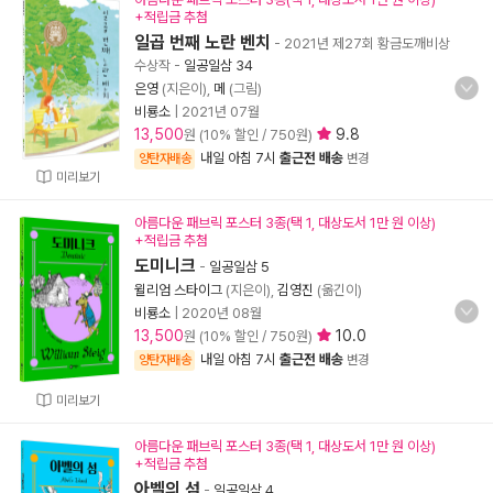
+적립금 추첨
일곱 번째 노란 벤치
- 2021년 제27회 황금도깨비상
수상작
-
일공일삼 34
은영
(지은이),
메
(그림)
비룡소
|
2021년 07월
13,500
9.8
원 (10% 할인 / 750원)
내일 아침 7시
출근전 배송
양탄자배송
변경
미리보기
아름다운 패브릭 포스터 3종(택 1, 대상도서 1만 원 이상)
+적립금 추첨
도미니크
-
일공일삼 5
윌리엄 스타이그
(지은이),
김영진
(옮긴이)
비룡소
|
2020년 08월
13,500
10.0
원 (10% 할인 / 750원)
내일 아침 7시
출근전 배송
양탄자배송
변경
미리보기
아름다운 패브릭 포스터 3종(택 1, 대상도서 1만 원 이상)
+적립금 추첨
아벨의 섬
-
일공일삼 4