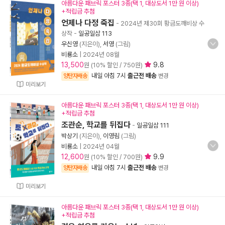
아름다운 패브릭 포스터 3종(택 1, 대상도서 1만 원 이상)
+적립금 추첨
언제나 다정 죽집
- 2024년 제30회 황금도깨비상 수
상작
-
일공일삼 113
우신영
(지은이),
서영
(그림)
비룡소
|
2024년 08월
13,500
9.8
원 (10% 할인 / 750원)
내일 아침 7시
출근전 배송
양탄자배송
변경
미리보기
아름다운 패브릭 포스터 3종(택 1, 대상도서 1만 원 이상)
+적립금 추첨
조관순, 학교를 뒤집다
-
일공일삼 111
박상기
(지은이),
이영림
(그림)
비룡소
|
2024년 04월
12,600
9.9
원 (10% 할인 / 700원)
내일 아침 7시
출근전 배송
양탄자배송
변경
미리보기
아름다운 패브릭 포스터 3종(택 1, 대상도서 1만 원 이상)
+적립금 추첨