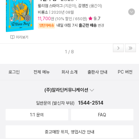
윌리엄 스타이그
(지은이),
김영진
(옮긴이)
비룡소
|
2020년 08월
11,700
9.7
원 (10% 할인 / 650원)
내일 아침 7시
출근전 배송
양탄자배송
변경
미리보기
1 / 8
로그인
전체 메뉴
회사 소개
출판사 안내
PC 버전
(주)알라딘커뮤니케이션
1544-2514
일반문의 (발신자 부담)
1:1 문의
FAQ
중고매장 위치, 영업시간 안내