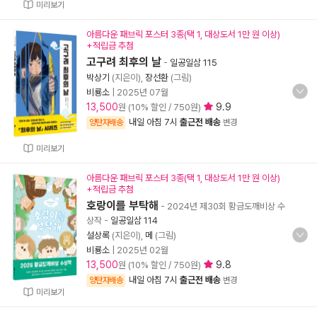
미리보기
아름다운 패브릭 포스터 3종(택 1, 대상도서 1만 원 이상)
+적립금 추첨
고구려 최후의 날
-
일공일삼 115
박상기
(지은이),
장선환
(그림)
비룡소
|
2025년 07월
13,500
9.9
원 (10% 할인 / 750원)
내일 아침 7시
출근전 배송
양탄자배송
변경
미리보기
아름다운 패브릭 포스터 3종(택 1, 대상도서 1만 원 이상)
+적립금 추첨
호랑이를 부탁해
- 2024년 제30회 황금도깨비상 수
상작
-
일공일삼 114
설상록
(지은이),
메
(그림)
비룡소
|
2025년 02월
13,500
9.8
원 (10% 할인 / 750원)
내일 아침 7시
출근전 배송
양탄자배송
변경
미리보기