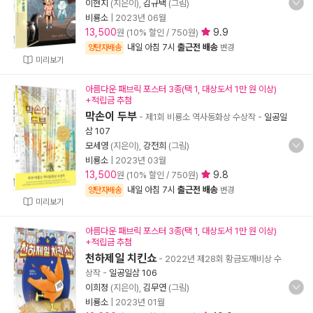
이현지
(지은이),
김규택
(그림)
비룡소
|
2023년 06월
13,500
9.9
원 (10% 할인 / 750원)
내일 아침 7시
출근전 배송
양탄자배송
변경
미리보기
아름다운 패브릭 포스터 3종(택 1, 대상도서 1만 원 이상)
+적립금 추첨
막손이 두부
- 제1회 비룡소 역사동화상 수상작
-
일공일
삼 107
모세영
(지은이),
강전희
(그림)
비룡소
|
2023년 03월
13,500
9.8
원 (10% 할인 / 750원)
내일 아침 7시
출근전 배송
양탄자배송
변경
미리보기
아름다운 패브릭 포스터 3종(택 1, 대상도서 1만 원 이상)
+적립금 추첨
천하제일 치킨쇼
- 2022년 제28회 황금도깨비상 수
상작
-
일공일삼 106
이희정
(지은이),
김무연
(그림)
비룡소
|
2023년 01월