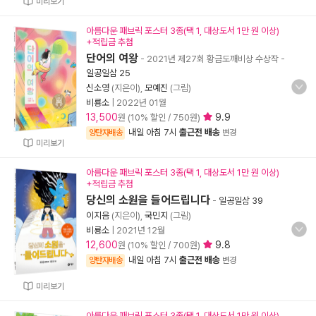
미리보기
아름다운 패브릭 포스터 3종(택 1, 대상도서 1만 원 이상)
+적립금 추첨
단어의 여왕
- 2021년 제27회 황금도깨비상 수상작
-
일공일삼 25
신소영
(지은이),
모예진
(그림)
비룡소
|
2022년 01월
13,500
9.9
원 (10% 할인 / 750원)
내일 아침 7시
출근전 배송
양탄자배송
변경
미리보기
아름다운 패브릭 포스터 3종(택 1, 대상도서 1만 원 이상)
+적립금 추첨
당신의 소원을 들어드립니다
-
일공일삼 39
이지음
(지은이),
국민지
(그림)
비룡소
|
2021년 12월
12,600
9.8
원 (10% 할인 / 700원)
내일 아침 7시
출근전 배송
양탄자배송
변경
미리보기
아름다운 패브릭 포스터 3종(택 1, 대상도서 1만 원 이상)