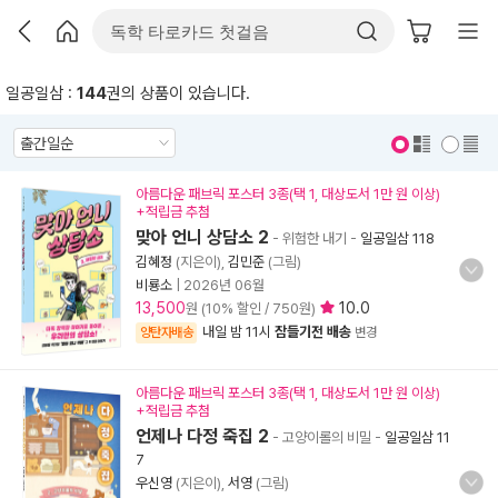
일공일삼 :
144
권의 상품이 있습니다.
표지 보기
표지 안보기
아름다운 패브릭 포스터 3종(택 1, 대상도서 1만 원 이상)
+적립금 추첨
맞아 언니 상담소 2
- 위험한 내기
-
일공일삼 118
김혜정
(지은이),
김민준
(그림)
비룡소
|
2026년 06월
13,500
10.0
원 (10% 할인 / 750원)
내일 밤 11시
잠들기전 배송
양탄자배송
변경
아름다운 패브릭 포스터 3종(택 1, 대상도서 1만 원 이상)
+적립금 추첨
언제나 다정 죽집 2
- 고양이롤의 비밀
-
일공일삼 11
7
우신영
(지은이),
서영
(그림)