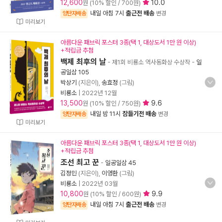
12,600
10.0
원 (10% 할인 / 700원)
내일 아침 7시
출근전 배송
양탄자배송
변경
미리보기
아름다운 패브릭 포스터 3종(택 1, 대상도서 1만 원 이상)
+적립금 추첨
백제 최후의 날
- 제1회 비룡소 역사동화상 수상작
-
일
공일삼 105
박상기
(지은이),
송효정
(그림)
비룡소
|
2022년 12월
13,500
9.6
원 (10% 할인 / 750원)
내일 밤 11시
잠들기전 배송
양탄자배송
변경
미리보기
아름다운 패브릭 포스터 3종(택 1, 대상도서 1만 원 이상)
+적립금 추첨
조선 최고 꾼
-
일공일삼 45
김정민
(지은이),
이영환
(그림)
비룡소
|
2022년 03월
10,800
9.9
원 (10% 할인 / 600원)
내일 아침 7시
출근전 배송
양탄자배송
변경