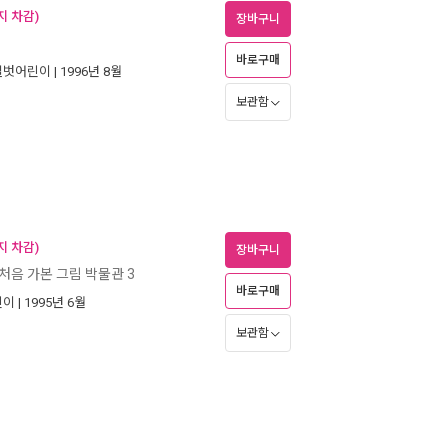
지 차감)
장바구니
바로구매
길벗어린이
| 1996년 8월
보관함
지 차감)
장바구니
처음 가본 그림 박물관 3
바로구매
린이
| 1995년 6월
보관함