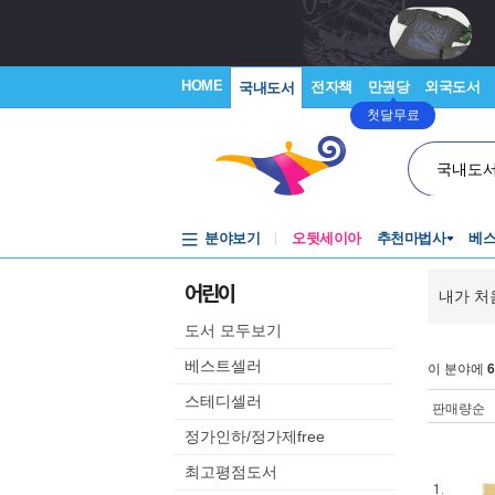
HOME
전자책
만권당
외국도서
국내도서
첫달무료
국내도
분야보기
오뒷세이아
추천마법사
베
어린이
내가 처
도서 모두보기
베스트셀러
이 분야에
6
스테디셀러
판매량순
정가인하/정가제free
최고평점도서
1.