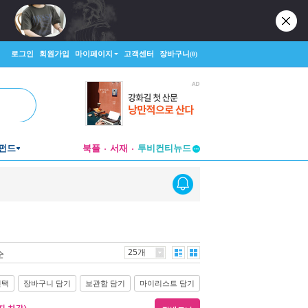
로그인
회원가입
마이페이지
고객센터
장바구니
(0)
펀드
북플
서재
투비컨티뉴드
창작플랫폼
투비컨티뉴드
25개
순
선택
장바구니 담기
보관함 담기
마이리스트 담기