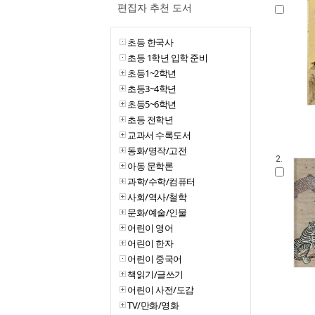
편집자 추천 도서
초등 한국사
초등 1학년 입학 준비
초등1~2학년
초등3~4학년
초등5~6학년
초등 전학년
교과서 수록도서
동화/명작/고전
2.
아동 문학론
과학/수학/컴퓨터
사회/역사/철학
문화/예술/인물
어린이 영어
어린이 한자
어린이 중국어
책읽기/글쓰기
어린이 사전/도감
TV/만화/영화