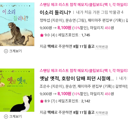
스탠딩 체크 리스트 점착 메모지/클립보드(택 1, 각 마일리
이소리 들리니?
내가 처음 가본 그림 박물관 4
ㅣ
정하섭
(지은이),
문승연
(그림),
재미마주 편집부
(기획) |
8,100원
9,000
원 →
(
할인), 마일리지
원
10%
450
9.0
(
4
) | 세일즈포인트 :
1,745
지금
택배
로 주문하면
8월 11일 출고
지역변경
크게보기
스탠딩 체크 리스트 점착 메모지/클립보드(택 1, 각 마일리
옛날 옛적, 호랑이 담배 피던 시절에...
내가 
ㅣ
조은수
(지은이),
문승연
,
재미마주 편집부
(기획) |
길벗어
8,100원
9,000
원 →
(
할인), 마일리지
원
10%
450
8.9
(
7
) | 세일즈포인트 :
2,142
지금
택배
로 주문하면
8월 11일 출고
지역변경
크게보기