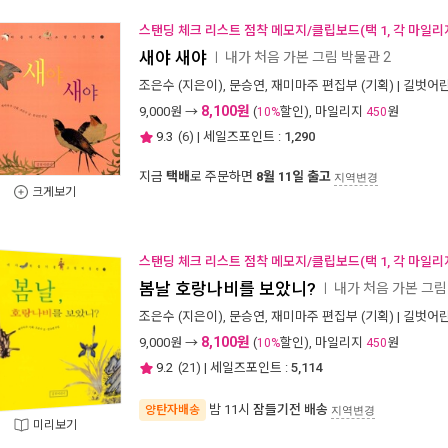
스탠딩 체크 리스트 점착 메모지/클립보드(택 1, 각 마일리
새야 새야
내가 처음 가본 그림 박물관 2
ㅣ
조은수
(지은이),
문승연
,
재미마주 편집부
(기획) |
길벗어
8,100원
9,000
원 →
(
할인), 마일리지
원
10%
450
9.3
(
6
) | 세일즈포인트 :
1,290
지금
택배
로 주문하면
8월 11일 출고
지역변경
크게보기
스탠딩 체크 리스트 점착 메모지/클립보드(택 1, 각 마일리
봄날 호랑나비를 보았니?
내가 처음 가본 그림
ㅣ
조은수
(지은이),
문승연
,
재미마주 편집부
(기획) |
길벗어
8,100원
9,000
원 →
(
할인), 마일리지
원
10%
450
9.2
(
21
) | 세일즈포인트 :
5,114
밤 11시
잠들기전 배송
양탄자배송
지역변경
미리보기