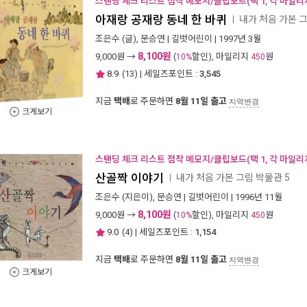
스탠딩 체크 리스트 점착 메모지/클립보드(택 1, 각 마일리
아재랑 공재랑 동네 한 바퀴
내가 처음 가본 그
ㅣ
조은수
(글),
문승연
|
길벗어린이
| 1997년 3월
8,100원
9,000
원 →
(
할인), 마일리지
원
10%
450
8.9
(
13
) | 세일즈포인트 :
3,545
지금
택배
로 주문하면
8월 11일 출고
지역변경
크게보기
스탠딩 체크 리스트 점착 메모지/클립보드(택 1, 각 마일리
산골짝 이야기
내가 처음 가본 그림 박물관 5
ㅣ
조은수
(지은이),
문승연
|
길벗어린이
| 1996년 11월
8,100원
9,000
원 →
(
할인), 마일리지
원
10%
450
9.0
(
4
) | 세일즈포인트 :
1,154
지금
택배
로 주문하면
8월 11일 출고
지역변경
크게보기