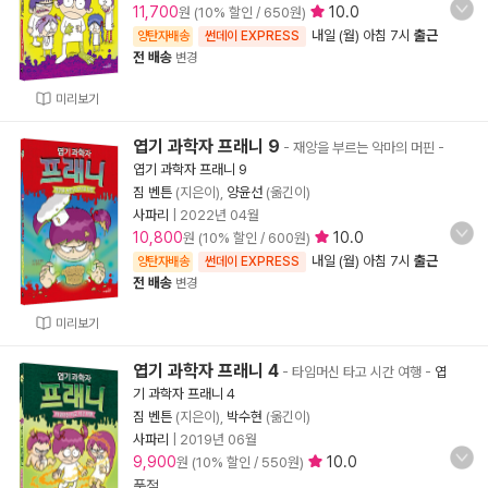
11,700
10.0
원 (10% 할인 / 650원)
내일 (월) 아침 7시
출근
양탄자배송
썬데이 EXPRESS
전 배송
변경
미리보기
엽기 과학자 프래니 9
- 재앙을 부르는 악마의 머핀
-
엽기 과학자 프래니 9
짐 벤튼
(지은이),
양윤선
(옮긴이)
사파리
|
2022년 04월
10,800
10.0
원 (10% 할인 / 600원)
내일 (월) 아침 7시
출근
양탄자배송
썬데이 EXPRESS
전 배송
변경
미리보기
엽기 과학자 프래니 4
- 타임머신 타고 시간 여행
-
엽
기 과학자 프래니 4
짐 벤튼
(지은이),
박수현
(옮긴이)
사파리
|
2019년 06월
9,900
10.0
원 (10% 할인 / 550원)
품절