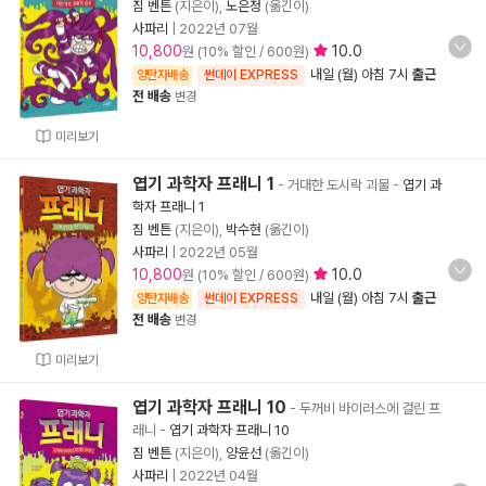
짐 벤튼
(지은이),
노은정
(옮긴이)
사파리
|
2022년 07월
10,800
10.0
원 (10% 할인 / 600원)
내일 (월) 아침 7시
출근
양탄자배송
썬데이 EXPRESS
전 배송
변경
미리보기
엽기 과학자 프래니 1
- 거대한 도시락 괴물
-
엽기 과
학자 프래니 1
짐 벤튼
(지은이),
박수현
(옮긴이)
사파리
|
2022년 05월
10,800
10.0
원 (10% 할인 / 600원)
내일 (월) 아침 7시
출근
양탄자배송
썬데이 EXPRESS
전 배송
변경
미리보기
엽기 과학자 프래니 10
- 두꺼비 바이러스에 걸린 프
래니
-
엽기 과학자 프래니 10
짐 벤튼
(지은이),
양윤선
(옮긴이)
사파리
|
2022년 04월