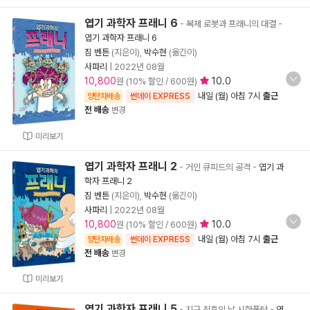
엽기 과학자 프래니 6
- 복제 로봇과 프래니의 대결
-
엽기 과학자 프래니 6
짐 벤튼
(지은이),
박수현
(옮긴이)
사파리
|
2022년 08월
10,800
10.0
원 (10% 할인 / 600원)
내일 (월) 아침 7시
출근
양탄자배송
썬데이 EXPRESS
전 배송
변경
미리보기
엽기 과학자 프래니 2
- 거인 큐피드의 공격
-
엽기 과
학자 프래니 2
짐 벤튼
(지은이),
박수현
(옮긴이)
사파리
|
2022년 08월
10,800
10.0
원 (10% 할인 / 600원)
내일 (월) 아침 7시
출근
양탄자배송
썬데이 EXPRESS
전 배송
변경
미리보기
엽기 과학자 프래니 5
- 지구 최후의 날 시한폭탄
-
엽