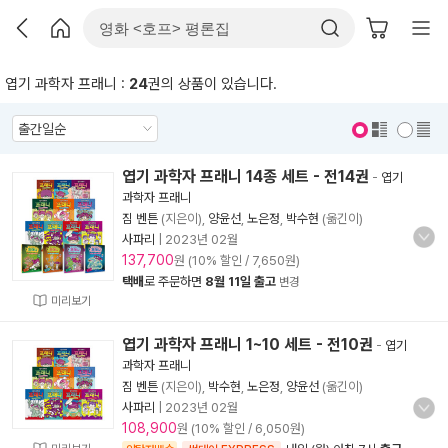
엽기 과학자 프래니 :
24
권의 상품이 있습니다.
표지 보기
표지 안보기
엽기 과학자 프래니 14종 세트 - 전14권
-
엽기
과학자 프래니
짐 벤튼
(지은이),
양윤선
,
노은정
,
박수현
(옮긴이)
사파리
|
2023년 02월
137,700
원 (10% 할인 / 7,650원)
택배
로 주문하면
8월 11일 출고
변경
미리보기
엽기 과학자 프래니 1~10 세트 - 전10권
-
엽기
과학자 프래니
짐 벤튼
(지은이),
박수현
,
노은정
,
양윤선
(옮긴이)
사파리
|
2023년 02월
108,900
원 (10% 할인 / 6,050원)