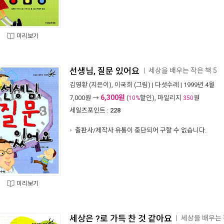
미리보기
선생님, 질문 있어요
세상을 배우는 작은 책 5
ㅣ
김영환
(지은이),
이국희
(그림) |
다섯수레
| 1999년 4월
6,300원
7,000
원 →
(
할인), 마일리지
원
10%
350
세일즈포인트 :
228
출판사/제작사 유통이 중단되어 구할 수 없습니다.
미리보기
세상은 ?로 가득 찬 것 같아요
세상을 배우는 
ㅣ