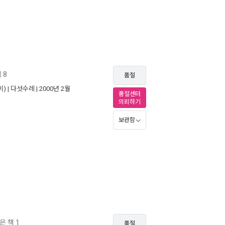
 8
품절
) |
다섯수레
| 2000년 2월
품절센터
의뢰하기
보관함
 책 1
품절