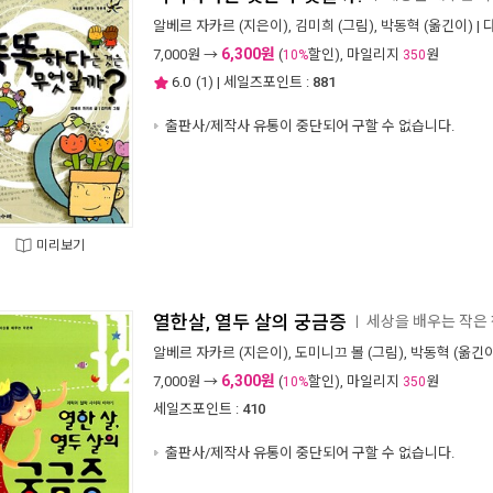
알베르 자카르
(지은이),
김미희
(그림),
박동혁
(옮긴이) |
6,300원
7,000
원 →
(
할인), 마일리지
원
10%
350
6.0
(
1
) | 세일즈포인트 :
881
출판사/제작사 유통이 중단되어 구할 수 없습니다.
미리보기
열한살, 열두 살의 궁금증
세상을 배우는 작은 
ㅣ
알베르 자카르
(지은이),
도미니끄 볼
(그림),
박동혁
(옮긴이
6,300원
7,000
원 →
(
할인), 마일리지
원
10%
350
세일즈포인트 :
410
출판사/제작사 유통이 중단되어 구할 수 없습니다.