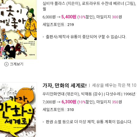
실비아 플라스
(지은이),
로트라우트 수잔네 베르너
(그림),
월
5,400원
6,000
원 →
(
할인), 마일리지
원
10%
300
세일즈포인트 :
219
출판사/제작사 유통이 중단되어 구할 수 없습니다.
크게보기
가자, 만화의 세계로!
세상을 배우는 작은 책 10
ㅣ
우리만화연대
(엮은이),
박재동
(감수) |
다섯수레
| 1996년
6,300원
7,000
원 →
(
할인), 마일리지
원
10%
350
세일즈포인트 :
310
판권 소멸 등으로 더 이상 제작, 유통 계획이 없습니다.