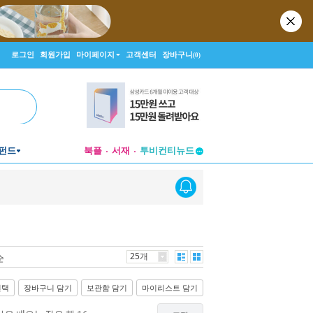
로그인
회원가입
마이페이지
고객센터
장바구니
(0)
펀드
북플
서재
투비컨티뉴드
창작플랫폼
투비컨티뉴드
25개
순
선택
장바구니 담기
보관함 담기
마이리스트 담기