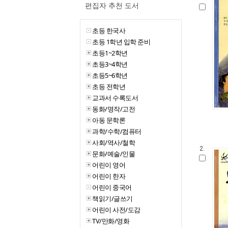
편집자 추천 도서
초등 한국사
초등 1학년 입학 준비
초등1~2학년
초등3~4학년
초등5~6학년
초등 전학년
교과서 수록도서
동화/명작/고전
아동 문학론
과학/수학/컴퓨터
사회/역사/철학
2.
문화/예술/인물
어린이 영어
어린이 한자
어린이 중국어
책읽기/글쓰기
어린이 사전/도감
TV/만화/영화