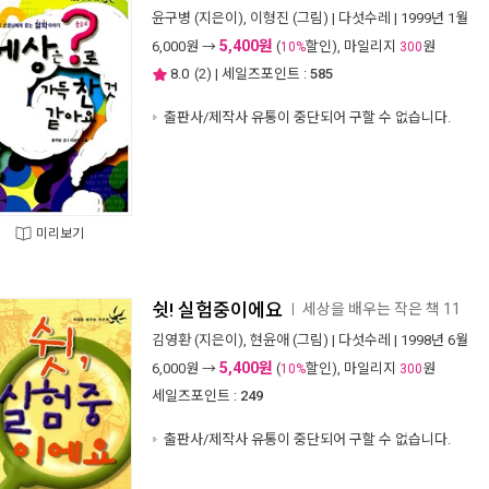
윤구병
(지은이),
이형진
(그림) |
다섯수레
| 1999년 1월
5,400원
6,000
원 →
(
할인), 마일리지
원
10%
300
8.0
(
2
) | 세일즈포인트 :
585
출판사/제작사 유통이 중단되어 구할 수 없습니다.
미리보기
쉿! 실험중이에요
세상을 배우는 작은 책 11
ㅣ
김영환
(지은이),
현윤애
(그림) |
다섯수레
| 1998년 6월
5,400원
6,000
원 →
(
할인), 마일리지
원
10%
300
세일즈포인트 :
249
출판사/제작사 유통이 중단되어 구할 수 없습니다.