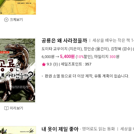
크게보기
공룡은 왜 사라졌을까
세상을 배우는 작은 책 1
ㅣ
도미타 교우이치
(지은이),
장인순
(옮긴이),
김항묵
(감수) 
5,400원
6,000
원 →
(
할인), 마일리지
원
10%
300
9.3
(
3
) | 세일즈포인트 :
357
판권 소멸 등으로 더 이상 제작, 유통 계획이 없습니다.
미리보기
내 옷이 제일 좋아
- 영어로도 읽는 동화
세상을 
ㅣ