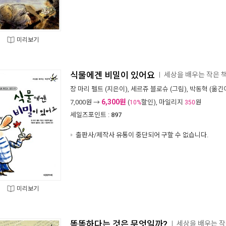
미리보기
식물에겐 비밀이 있어요
세상을 배우는 작은 책
ㅣ
장 마리 펠트
(지은이),
세르쥬 블로슈
(그림),
박동혁
(옮긴이
6,300원
7,000
원 →
(
할인), 마일리지
원
10%
350
세일즈포인트 :
897
출판사/제작사 유통이 중단되어 구할 수 없습니다.
미리보기
똑똑하다는 것은 무엇일까?
세상을 배우는 작은
ㅣ