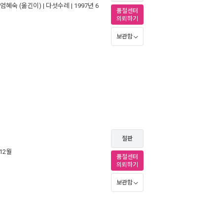
엄혜숙
(옮긴이) |
다섯수레
| 1997년 6
품절센터
의뢰하기
보관함
절판
 12월
품절센터
의뢰하기
보관함