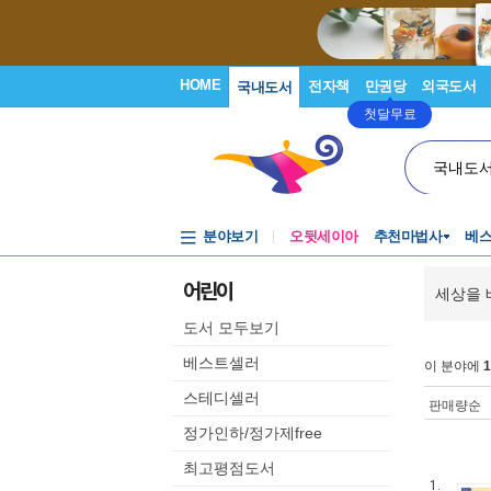
HOME
전자책
만권당
외국도서
국내도서
첫달무료
국내도
분야보기
오뒷세이아
추천마법사
베
어린이
세상을 
도서 모두보기
베스트셀러
이 분야에
1
스테디셀러
판매량순
정가인하/정가제free
최고평점도서
1.