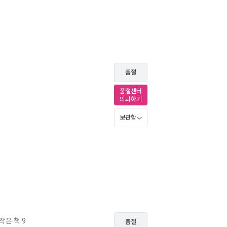
품절
품절센터
의뢰하기
보관함
작은 책 9
품절