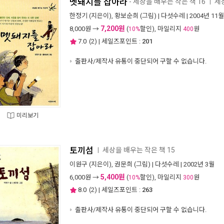
멧돼지를 잡아라
- 세상을 배우는 작은 책 16
세
ㅣ
한정기
(지은이),
황보순희
(그림) |
다섯수레
| 2004년 11월
7,200원
8,000
원 →
(
할인), 마일리지
원
10%
400
7.0
(
2
) | 세일즈포인트 :
201
출판사/제작사 유통이 중단되어 구할 수 없습니다.
미리보기
토끼섬
세상을 배우는 작은 책 15
ㅣ
이원구
(지은이),
권문희
(그림) |
다섯수레
| 2002년 3월
5,400원
6,000
원 →
(
할인), 마일리지
원
10%
300
8.0
(
2
) | 세일즈포인트 :
263
출판사/제작사 유통이 중단되어 구할 수 없습니다.