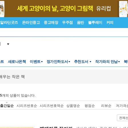
알라딘굿즈
온라인중고
중고매장
우주점
음반
블루레이
커피
서
스트
새로나온책
이벤트
정가인하도서
추천도서
작가와의 만남
북
배우는 작은 책
5
개의 상품이 있습니다.
출간일순
시리즈번호순
시리즈번호역순
상품명순
평점순
리뷰순
저가격
전체