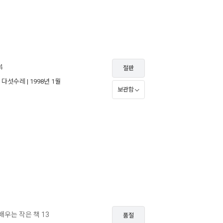
4
절판
|
다섯수레
| 1998년 1월
보관함
배우는 작은 책 13
품절