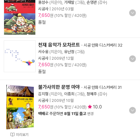
홍성수
(지은이),
가재발
(그림),
손영관
(감수)
시공사
|
2010년 03월
7,650
원 (10% 할인 / 420원)
품절
천재 음악가 모차르트
-
시공 만화 디스커버리 32
서수웅
(지은이),
유난정
(그림)
시공사
|
2009년 12월
7,650
원 (10% 할인 / 420원)
품절
불가사의한 문명 마야
-
시공 만화 디스커버리 31
김지형
(지은이),
이종희
(그림),
정혜주
(감수)
시공사
|
2009년 10월
7,650
10.0
원 (10% 할인 / 420원)
택배
로 주문하면
8월 11일 출고
변경
미리보기