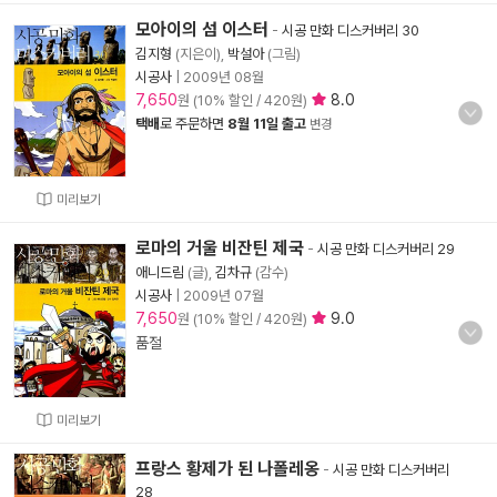
모아이의 섬 이스터
-
시공 만화 디스커버리 30
김지형
(지은이),
박설아
(그림)
시공사
|
2009년 08월
7,650
8.0
원 (10% 할인 / 420원)
택배
로 주문하면
8월 11일 출고
변경
미리보기
로마의 거울 비잔틴 제국
-
시공 만화 디스커버리 29
애니드림
(글),
김차규
(감수)
시공사
|
2009년 07월
7,650
9.0
원 (10% 할인 / 420원)
품절
미리보기
프랑스 황제가 된 나폴레옹
-
시공 만화 디스커버리
28