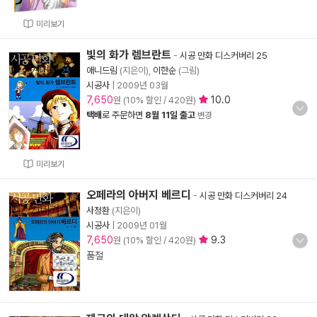
미리보기
빛의 화가 렘브란트
-
시공 만화 디스커버리 25
애니드림
(지은이),
이한순
(그림)
시공사
|
2009년 03월
7,650
10.0
원 (10% 할인 / 420원)
택배
로 주문하면
8월 11일 출고
변경
미리보기
오페라의 아버지 베르디
-
시공 만화 디스커버리 24
사정환
(지은이)
시공사
|
2009년 01월
7,650
9.3
원 (10% 할인 / 420원)
품절