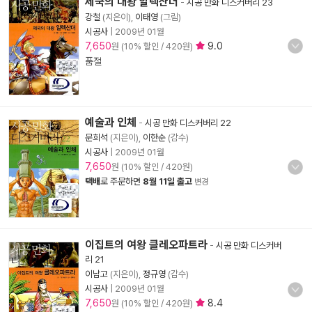
제국의 대왕 알렉산더
-
시공 만화 디스커버리 23
강철
(지은이),
이태영
(그림)
시공사
|
2009년 01월
7,650
9.0
원 (10% 할인 / 420원)
품절
예술과 인체
-
시공 만화 디스커버리 22
문희석
(지은이),
이한순
(감수)
시공사
|
2009년 01월
7,650
원 (10% 할인 / 420원)
택배
로 주문하면
8월 11일 출고
변경
이집트의 여왕 클레오파트라
-
시공 만화 디스커버
리 21
이남고
(지은이),
정규영
(감수)
시공사
|
2009년 01월
7,650
8.4
원 (10% 할인 / 420원)