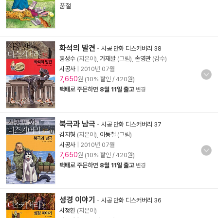
품절
화석의 발견
-
시공 만화 디스커버리 38
홍성수
(지은이),
가재발
(그림),
손영관
(감수)
시공사
|
2010년 07월
7,650
원 (10% 할인 / 420원)
택배
로 주문하면
8월 11일 출고
변경
북극과 남극
-
시공 만화 디스커버리 37
김지형
(지은이),
이동철
(그림)
시공사
|
2010년 07월
7,650
원 (10% 할인 / 420원)
택배
로 주문하면
8월 11일 출고
변경
성경 이야기
-
시공 만화 디스커버리 36
사정환
(지은이)