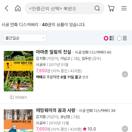
시공 만화 디스커버리 :
40
권의 상품이 있습니다.
표지 보기
표지 안보기
아마존 밀림의 진실
-
시공 만화 디스커버리 40
김지형
(지은이),
이남고
(그림),
임두빈
(감수)
시공사
|
2011년 01월
7,650
원 (10% 할인 / 420원)
택배
로 주문하면
8월 11일 출고
변경
미리보기
헤밍웨이의 꿈과 사랑
-
시공 만화 디스커버리 39
김지형
(지은이),
유난정
(그림)
시공사
|
2010년 12월
7,650
10.0
원 (10% 할인 / 420원)