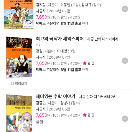
김지형
(지은이),
이동철
(그림),
김차규
(감수)
시공사
|
2009년 07월
7,650
원 (10% 할인 / 420원)
택배
로 주문하면
8월 11일 출고
변경
최고의 극작가 셰익스피어
-
시공 만화 디스커버리
27
강철
(지은이),
이태영
(그림)
시공사
|
2009년 07월
7,650
8.0
원 (10% 할인 / 420원)
택배
로 주문하면
8월 11일 출고
변경
미리보기
재미있는 수학 이야기
-
시공 만화 디스커버리 26
김종민
(지은이),
강병개
(감수)
시공사
|
2009년 05월
7,650
8.0
원 (10% 할인 / 420원)
품절