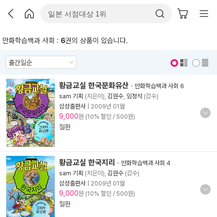
만화학습백과 사회 :
6
권의 상품이 있습니다.
표지 보기
표지 안보기
황금교실 한국문화유산
-
만화학습백과 사회 6
sam 기획
(지은이),
김원수
,
임정석
(감수)
삼성출판사
|
2009년 01월
9,000
원 (10% 할인 / 500원)
절판
황금교실 한국지리
-
만화학습백과 사회 4
sam 기획
(지은이),
김원수
(감수)
삼성출판사
|
2009년 01월
9,000
원 (10% 할인 / 500원)
절판