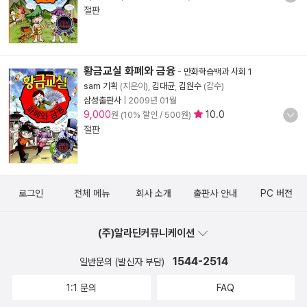
절판
황금교실 화폐와 금융
-
만화학습백과 사회 1
sam 기획
(지은이),
김대균
,
김원수
(감수)
삼성출판사
|
2009년 01월
9,000
10.0
원 (10% 할인 / 500원)
절판
로그인
전체 메뉴
회사 소개
출판사 안내
PC 버전
(주)알라딘커뮤니케이션
1544-2514
일반문의 (발신자 부담)
1:1 문의
FAQ