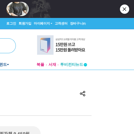
로그인
회원가입
마이페이지
고객센터
장바구니
(0)
펀드
북플
서재
투비컨티뉴드
창작플랫폼
투비컨티뉴드