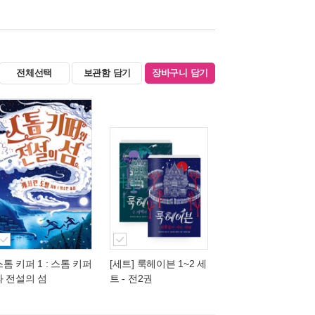
전체선택
보관함 담기
장바구니 담기
스톰 키퍼 1 : 스톰 키퍼
[세트] 룩헤이븐 1~2 세
와 전설의 섬
트 - 전2권