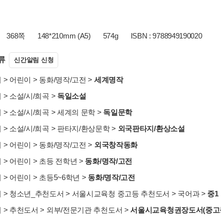
368쪽
148*210mm (A5)
574g
ISBN : 9788949190020
류
신간알림 신청
서
>
어린이
>
동화/명작/고전
>
세계명작
서
>
소설/시/희곡
>
독일소설
서
>
소설/시/희곡
>
세계의 문학
>
독일문학
서
>
소설/시/희곡
>
판타지/환상문학
>
외국판타지/환상소설
서
>
어린이
>
동화/명작/고전
>
외국창작동화
서
>
어린이
>
초등 전학년
>
동화/명작/고전
서
>
어린이
>
초등5~6학년
>
동화/명작/고전
서
>
청소년_추천도서
>
서울시교육청 중고등 추천도서
>
국어과
>
중1
서
>
추천도서
>
외부/전문기관 추천도서
>
서울시교육청권장도서(중고