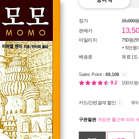
정가
15,000
13,5
판매가
마일리지
750원(5
+ 5만원
배송료
유료 (도
Sales Point :
69,106
9.2
100자평(
카드/간편결제 할인
무이
구판절판
개정판 출간에 따라 