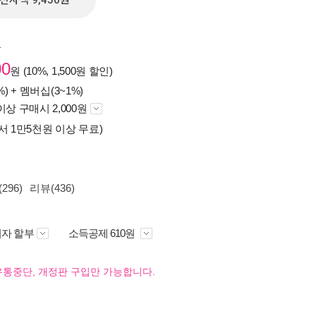
전자책 9,450원
원
00
원 (10%, 1,500원 할인)
%) +
멤버십(3~1%)
이상 구매시 2,000원
서 1만5천원 이상 무료)
296)
리뷰(436)
자 할부
소득공제 610원
유통중단, 개정판 구입만 가능합니다.