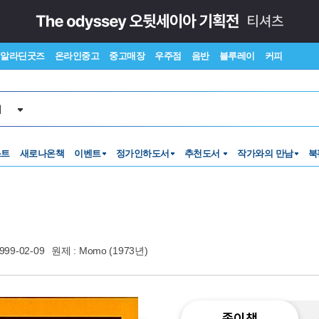
알라딘굿즈
온라인중고
중고매장
우주점
음반
블루레이
커피
서
스트
새로나온책
이벤트
정가인하도서
추천도서
작가와의 만남
북
999-02-09
원제 : Momo (1973년)
종이책