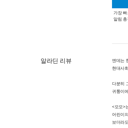
가장 빠
알림 
알라딘 리뷰
엔데는 
현대사회
다분히 
귀퉁이에
<모모>
어린이의
보더라도