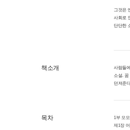
그것은 
사회로 
단단한 
책소개
사람들에
소설. 
던져준다
목차
1부 모
제1장 