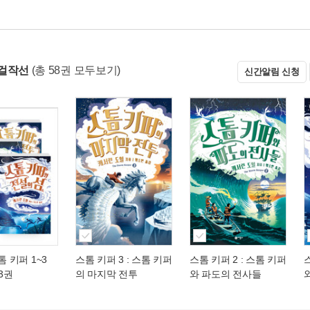
걸작선
(총 58권 모두보기)
신간알림 신청
톰 키퍼 1~3
스톰 키퍼 3 : 스톰 키퍼
스톰 키퍼 2 : 스톰 키퍼
전3권
의 마지막 전투
와 파도의 전사들