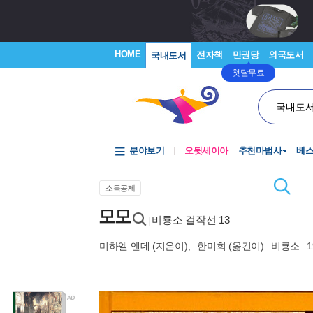
HOME
전자책
만권당
외국도서
국내도서
첫달무료
국내도
분야보기
오뒷세이아
추천마법사
베
소득공제
모모
비룡소 걸작선 13
|
미하엘 엔데
(지은이),
한미희
(옮긴이)
비룡소
1