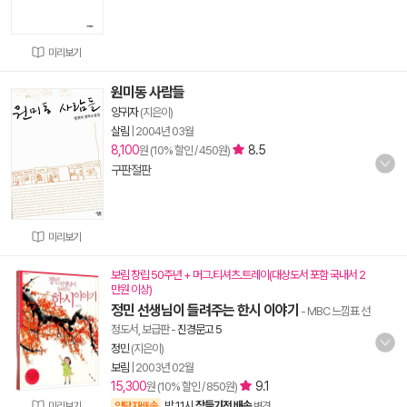
미리보기
원미동 사람들
양귀자
(지은이)
살림
|
2004년 03월
8,100
8.5
원 (10% 할인 / 450원)
구판절판
미리보기
보림 창립 50주년 + 머그.티셔츠.트레이(대상도서 포함 국내서 2
만원 이상)
정민 선생님이 들려주는 한시 이야기
- MBC 느낌표 선
정도서, 보급판
-
진경문고 5
정민
(지은이)
보림
|
2003년 02월
15,300
9.1
원 (10% 할인 / 850원)
밤 11시
잠들기전 배송
미리보기
양탄자배송
변경