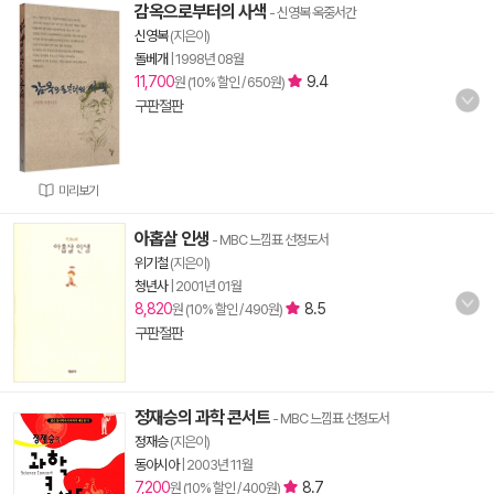
감옥으로부터의 사색
- 신영복 옥중서간
신영복
(지은이)
돌베개
|
1998년 08월
11,700
9.4
원 (10% 할인 / 650원)
구판절판
미리보기
아홉살 인생
- MBC 느낌표 선정도서
위기철
(지은이)
청년사
|
2001년 01월
8,820
8.5
원 (10% 할인 / 490원)
구판절판
정재승의 과학 콘서트
- MBC 느낌표 선정도서
정재승
(지은이)
동아시아
|
2003년 11월
7,200
8.7
원 (10% 할인 / 400원)