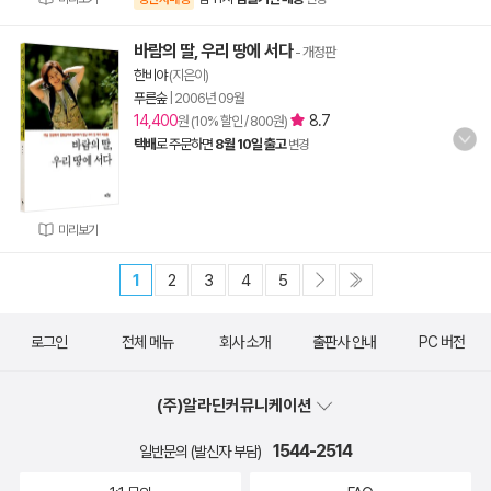
바람의 딸, 우리 땅에 서다
- 개정판
한비야
(지은이)
푸른숲
|
2006년 09월
14,400
8.7
원 (10% 할인 / 800원)
택배
로 주문하면
8월 10일 출고
변경
미리보기
1
2
3
4
5
로그인
전체 메뉴
회사 소개
출판사 안내
PC 버전
(주)알라딘커뮤니케이션
1544-2514
일반문의 (발신자 부담)