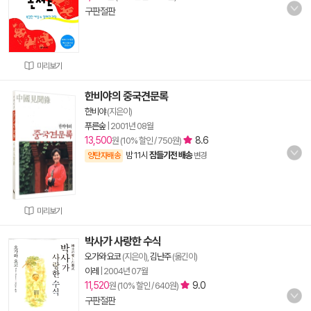
구판절판
미리보기
한비야의 중국견문록
한비야
(지은이)
푸른숲
|
2001년 08월
13,500
8.6
원 (10% 할인 / 750원)
밤 11시
잠들기전 배송
양탄자배송
변경
미리보기
박사가 사랑한 수식
오가와 요코
(지은이),
김난주
(옮긴이)
이레
|
2004년 07월
11,520
9.0
원 (10% 할인 / 640원)
구판절판