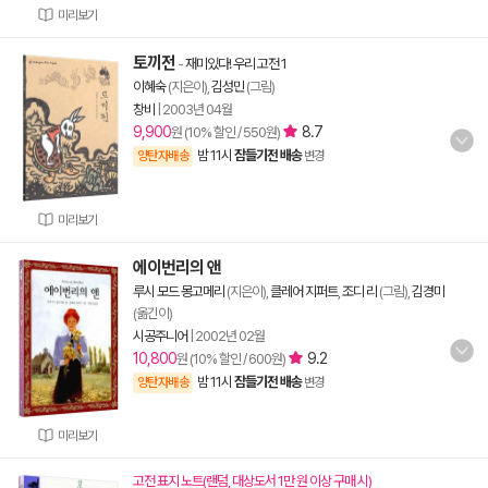
미리보기
토끼전
-
재미있다! 우리 고전 1
이혜숙
(지은이),
김성민
(그림)
창비
|
2003년 04월
9,900
8.7
원 (10% 할인 / 550원)
밤 11시
잠들기전 배송
양탄자배송
변경
미리보기
에이번리의 앤
루시 모드 몽고메리
(지은이),
클레어 지퍼트
,
조디 리
(그림),
김경미
(옮긴이)
시공주니어
|
2002년 02월
10,800
9.2
원 (10% 할인 / 600원)
밤 11시
잠들기전 배송
양탄자배송
변경
미리보기
고전 표지 노트(랜덤, 대상도서 1만 원 이상 구매 시)