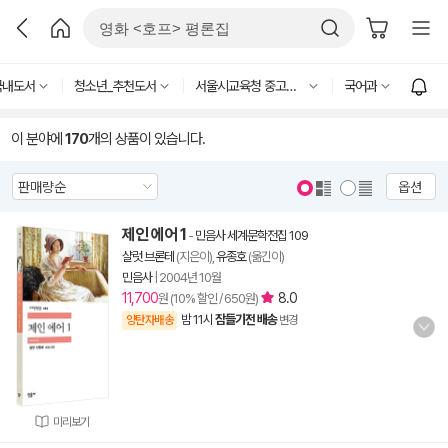
국내도서
청소년_추천도서
서울시교육청 중고등 추천도서
국어과
이 분야에
170
개의 상품이 있습니다.
옵션
제인 에어 1
-
민음사 세계문학전집 109
샬럿 브론테
(지은이),
유종호
(옮긴이)
민음사
|
2004년 10월
11,700
8.0
원 (10% 할인 / 650원)
밤 11시
잠들기전 배송
양탄자배송
변경
미리보기