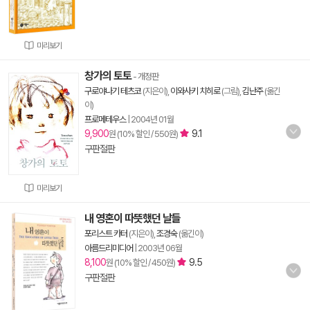
미리보기
창가의 토토
- 개정판
구로야나기 테츠코
(지은이),
이와사키 치히로
(그림),
김난주
(옮긴
이)
프로메테우스
|
2004년 01월
9,900
9.1
원 (10% 할인 / 550원)
구판절판
미리보기
내 영혼이 따뜻했던 날들
포리스트 카터
(지은이),
조경숙
(옮긴이)
아름드리미디어
|
2003년 06월
8,100
9.5
원 (10% 할인 / 450원)
구판절판