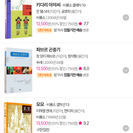
키다리 아저씨
-
비룡소 클래식 10
진 웹스터
(지은이),
공경희
(옮긴이)
비룡소
|
2004년 09월
13,500
7.7
원 (10% 할인 / 750원)
밤 11시
잠들기전 배송
양탄자배송
변경
파브르 곤충기
장 앙리 파브르
(지은이),
정석형
(옮긴이)
두레
|
2000년 04월
13,500
8.0
원 (10% 할인 / 750원)
밤 11시
잠들기전 배송
양탄자배송
변경
모모
-
비룡소 걸작선 13
미하엘 엔데
(지은이),
한미희
(옮긴이)
비룡소
|
1999년 02월
13,500
9.2
원 (10% 할인 / 750원)
구판절판