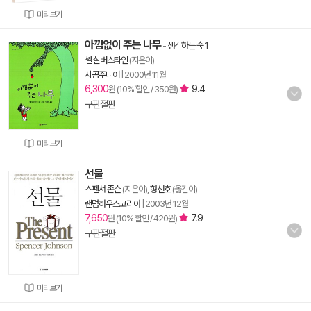
미리보기
아낌없이 주는 나무
-
생각하는 숲 1
셸 실버스타인
(지은이)
시공주니어
|
2000년 11월
6,300
9.4
원 (10% 할인 / 350원)
구판절판
미리보기
선물
스펜서 존슨
(지은이),
형선호
(옮긴이)
랜덤하우스코리아
|
2003년 12월
7,650
7.9
원 (10% 할인 / 420원)
구판절판
미리보기