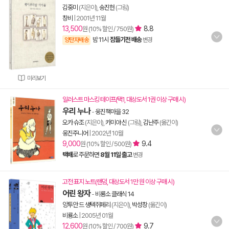
김중미
(지은이),
송진헌
(그림)
창비
|
2001년 11월
13,500
8.8
원 (10% 할인 / 750원)
밤 11시
잠들기전 배송
양탄자배송
변경
미리보기
일러스트 마스킹 테이프(택1, 대상도서 1권 이상 구매 시)
우리 누나
-
웅진책마을 32
오카 슈조
(지은이),
카미야 신
(그림),
김난주
(옮긴이)
웅진주니어
|
2002년 10월
9,000
9.4
원 (10% 할인 / 500원)
택배
로 주문하면
8월 11일 출고
변경
고전 표지 노트(랜덤, 대상도서 1만 원 이상 구매 시)
어린 왕자
-
비룡소 클래식 14
앙투안 드 생텍쥐페리
(지은이),
박성창
(옮긴이)
비룡소
|
2005년 01월
12,600
9.7
원 (10% 할인 / 700원)