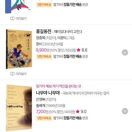
밤 11시
잠들기전 배송
양탄자배송
변경
미리보기
홍길동전
-
재미있다! 우리 고전 3
정종목
(지은이),
이광익
(그림)
창비
|
2003년 04월
9,900
8.6
원 (10% 할인 / 550원)
밤 11시
잠들기전 배송
양탄자배송
변경
미리보기
읽기의 계보: 자기 자신을 쓴다는 것
나무야 나무야
- 국토와 역사의 뒤안에서 띄우는 엽서
신영복
(지은이)
돌베개
|
1996년 09월
7,200
9.0
원 (10% 할인 / 400원)
밤 11시
잠들기전 배송
양탄자배송
변경