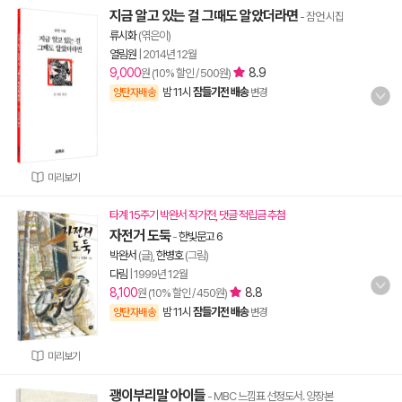
지금 알고 있는 걸 그때도 알았더라면
- 잠언 시집
류시화
(엮은이)
열림원
|
2014년 12월
9,000
8.9
원 (10% 할인 / 500원)
밤 11시
잠들기전 배송
양탄자배송
변경
미리보기
타계 15주기 박완서 작가전, 댓글 적립금 추첨
자전거 도둑
-
한빛문고 6
박완서
(글),
한병호
(그림)
다림
|
1999년 12월
8,100
8.8
원 (10% 할인 / 450원)
밤 11시
잠들기전 배송
양탄자배송
변경
미리보기
괭이부리말 아이들
- MBC 느낌표 선정도서. 양장본