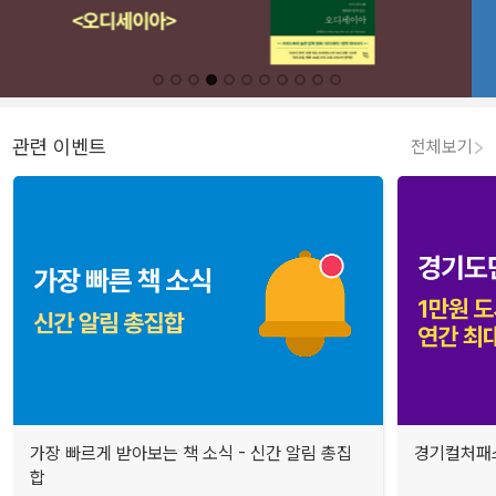
관련 이벤트
전체보기
가장 빠르게 받아보는 책 소식 - 신간 알림 총집
경기컬처패스
합