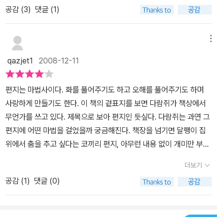
공감 (
3
)
댓글 (1)
편지를 받아보지 못한 두꺼비를 위해 개구리가 쓴 편지를 둘이서 함
께 기다리는 내용이 나온다. 개구리가 쓴 내용까지 가르쳐 주었음에
도 불구하고~ ^^ 이 책 속에는 다람쥐, 곰, 개미, 두더지, 달팽이 등등
메뉴
여러 동물들이 서로에게, 때로는 자신에게 편지를 보낸다. 신기하게
qazjet1
2008-12-11
도 우편배달부가 없어도 편지가 알아서 편지 받을 동물을 찾아간
다. 때로는 바람이 배달부노릇을 해주기도 한다. 하긴 편지가 말도 하
편지는 마법사이다. 화를 풀어주기도 하고 오해를 풀어주기도 하며
는 마당에 걸어서 가도 이상하지 않을 것 같다. ^^;; 동물들이 쓴 편지
사랑하게 만들기도 한다. 이 책의 겉표지를 보면 다람쥐가 책상에서
들은 웃음을 자아내게 하는 것도 있고, 전혀 편지 같지 않은 내용도 있
무언가를 쓰고 있다. 제목으로 보아 편지인 듯싶다. 다람쥐는 과연 그
으며, 때로는 자기가 편지에 쓴대로 행동하는 동물도 있다. 쓸 내용이
편지에 어떤 마법을 걸었을까 궁금해진다. 책장을 넘기면 달팽이 집
없거나 왜 써야 하는지 몰라도 편지를 쓸 수 있다. 이렇게~ '개미에게,
위에서 춤을 추고 싶다는 코끼리 편지, 아무런 내용 없이 개미만 부르
개미야, 개미야, 개미야..., 개미에게, 게미에게, 개미야. 다람쥐가.' -
다가 보낸 편지, 편지에게 쓰는 편지 등 편지를 잘 써야 한다는 고정관
참 놀라운 편지가 아닌가! ㅎㅎ 편지를 통해 자신의 소망을 드러내는
더보기
념을 깨뜨린다. 이 책에 등장하는 호기심 많은 코끼리, 먹보 곰, 소심
경우도 있는데, 코끼리가 달팽이에게 보낸 편지의 내용을 보니 실현
공감 (
1
)
댓글 (0)
한 진딧물, 부정적인 생각을 가진 까마귀와 긍정적으로 사는 참새들
불가능한 소원이 아닌가 싶다. 케이크를 너무 너무 좋아하는 곰의 편
은 현실의 우리들 모습과 많이 닮아있다. 서로 어울릴 것 같지 않은 친
지를 읽을 때는 그 예의바른 소망에 나도 모르게 히히~ 웃어버리고
구들이지만 편지라는 매개체를 통해 그 우정을 튼튼하게 쌓아간다.
말았다. 그 덕분에 아이도 관심을 가지고 이 책을 읽게 되었고... 아직