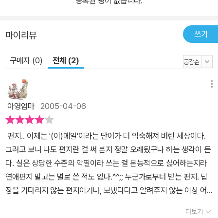
등록된 평이 없습니다.
쓰기
마이리뷰
구매자 (0)
전체 (2)
메뉴
아영엄마
2005-04-06
편지.. 이제는 '(이)메일'이라는 단어가 더 익숙해져 버린 세상이다.
그러고 보니 나도 편지란 걸 써 본지 정말 오래됬구나 하는 생각이 든
다. 실은 상당한 수준의 악필이라 쓰는 걸 본능적으로 싫어하는지라
연애편지 말고는 별로 쓴 적도 없다.^^;; 누군가로부터 받는 편지. 답
장을 기다리지 않는 편지이거나, 보냈다다고 알려주지 않는 이상 어
느날 갑자기 받게 되는 편지는 놀랍고, 반갑고, 신기한 선물로 여겨진
더보기
다. 하긴 <개구리와 두꺼비는 친구>에서 실린 '편지'를 보면 한 번도