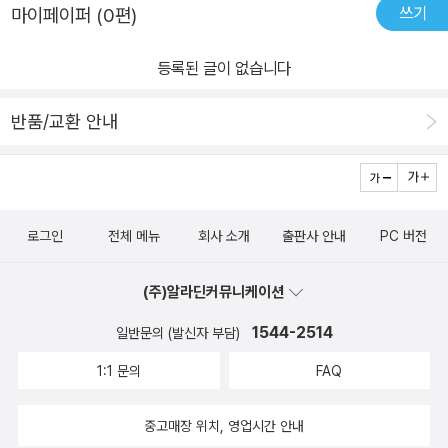
쓰기
마이페이퍼 (0편)
이 책은 작은 활자와 백 페이지가 넘는 양으로 저학년이 읽기에는다
한 번도 해보지 않았지만 자기 자신에게 편지를 쓰는 것도 참 괜찮을
소 무리가있고 초등학교 3학년정도의 학생들에게읽히는 것이 좋겠
것 같다. 슬플 때는 슬픈 감정을 쏟아 부어서, 나 자신에게 바라는 점,
등록된 글이 없습니다
다. 하지만 중간 중간 재미있는 부분을 발췌하여 본다면 저학년들에
고쳤으면 하는 점이 있으면 그걸 적어도 좋고, 칭찬의 의미로 좋은 점
게는 편지에 대한 흥미와 관심을 높일 수 있을 것이다. 인터넷이 널리
을 죽~ 적어도 좋겠지. 그리고 미래의 소원 같은 것 등을 적어도 좋을
반품/교환 안내
보급된 요즘 우편함은 온갖 납부영수증과 광고물이 차지한지 오래다.
터~ 그렇게 적은 편지를 보내보는 거다! 우표를 부치는 편지를 이용
사람들의 마음이 각박해져가는 이유 중 하나도 여기에서 찾을 수 있
해도 좋을 것이고, 요즘은 이메일 주소도 여러 개 가질 수 있으니 한
을 것 같다. 우리 아이들에게는 편지 쓰는 기회를 많이 갖게 하여 편지
쪽 이메일로 다른 쪽 이메일 주소로 보내 보는 것은 어떨까?
에 담겨있는 따뜻한 마음과 설레임, 그리고 기다림의 행복을 느껴보
로그인
전체 메뉴
회사 소개
출판사 안내
PC 버전
면 좋겠다.
(주)알라딘커뮤니케이션
1544-2514
일반문의 (발신자 부담)
1:1 문의
FAQ
중고매장 위치, 영업시간 안내