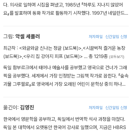
다. 의사로 일하며 시집을 펴냈고, 1985년 『하루도 지나지 않았어
개미에게 "개미에게, 개미야, 개미에게..."라는 이상한 편지를 쓴다.
요』를 발표하며 동화 작가로 활동하기 시작했다. 1997년 네덜란드
또, 주변 친구들을 헤아리는 마음이 너무나 강한 다람쥐는 모든 친구
최고 권위의 테오 테이선상을, 2004년에 오스트리아 청소년 어린이
에게 편지를 쓰고도, 편지에게 편지를 쓴다. 두더지는 자기 자신에게
문학상을 수상했으며, 2007년에는 평생의 문학 업적을 기리는 콘스
편지를 써 땅속 어딘가에 묻어둔다.
그림:
악셀 셰플러
저자파일
신간알림 신청
탄테인 하위헌스상을 수상하며 세계적인 거장 반열에 올랐다. 현재까
지 동화, 시, 산문, 시나리오 등 80권이 넘는 책을 펴냈다. 특히 고슴
독특한 느낌의 네달란드 동화다. 특히 간결하면서도 담백한 악셀 셰
최근작 :
<와글와글 신나는 정글 (보드북)>
,
<시끌벅적 즐거운 농장
도치, 코끼리, 다람쥐 등 숲속 동물들을 통해 현대인의 내면을 그려낸
플러의 삽화가 인상적이다.
(보드북)>
,
<우리 집 강아지 피프 (보드북)>
… 총 1219종
(모두보기)
어른을 위한 철학 동화 시리즈는 네덜란드에서만 100만 부 이상 판
독일 함부르크에서 태어나 예술사를 공부했고 영국으로 건너가 그래
매되었으며 “작고 사소한 이야기 속에 세상에서 가장 심오한 진리를
픽을 공부했다. 세계에서 가장 인정받는 그림책 작가로 꼽힌다. 『숲속
담아낸다”라는 유럽 언론의 극찬과 함께 전 세계 25개국 독자들의 사
괴물 그루팔로』로 영국에서 가장 오래된 어린이 문학상 중의 하나인
랑을 받았다. 한국에서는 『고슴도치의 소원』이 6만 부 이상 판매되며
‘네슬레 스마티즈상’과 어린이들이 직접 심사에 참여하는 것으로 유
큰 인기를 모았으며, 일본에서는 2017년 서점대상 번역소설 부문 1
명한 ‘블루 피터상’을 수상했다. 「그루팔로」 시리즈, 「랄랄라 도토리
위에 올랐다.
옮긴이:
김영진
저자파일
신간알림 신청
숲」 시리즈, 『멋진 거인 조지』, 『달팽이와 고래의 모험』 등에 그림을
그렸다.
한국에서 영문학을 공부하고, 독일에서 번역학 석사 과정을 마쳤다.
독일 본 대학에서 오랫동안 한국어 강사로 일했으며, 지금은 HBRS