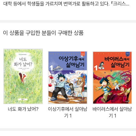
대학 등에서 학생들을 가르치며 번역가로 활동하고 있다. 『크리스마
스 캐럴』,『오즈의 마법사』, 『당나귀 실베스터와 요술 조약돌』,「내 인
생 최악의 일주일」 시리즈, 『기저귀 좀 보여 줘!』, 『응가 통 좀 보여
줘!』, 『친구들은 어떻게 잠들까?』, 『생일 축하해, 생쥐야!』 등을 우리
이 상품을 구입한 분들이 구매한 상품
말로 옮겼다.
너도 화가 났어?
이상기후에서 살아남
바이러스에서 살아남
기 1
기 1