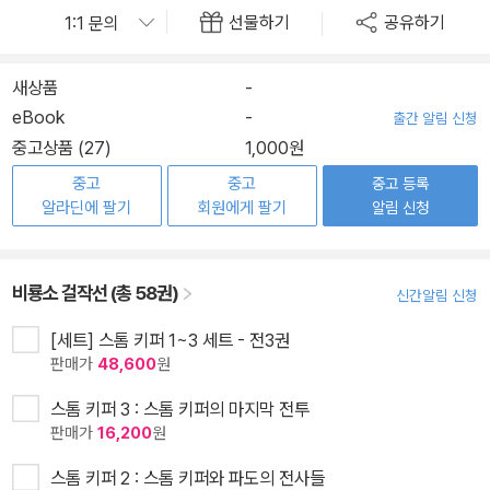
선물하기
공유하기
새상품
-
eBook
-
출간 알림 신청
중고상품 (27)
1,000원
중고
중고
중고 등록
알라딘에 팔기
회원에게 팔기
알림 신청
비룡소 걸작선 (총 58권)
신간알림 신청
[세트] 스톰 키퍼 1~3 세트 - 전3권
판매가
48,600
원
스톰 키퍼 3 : 스톰 키퍼의 마지막 전투
판매가
16,200
원
스톰 키퍼 2 : 스톰 키퍼와 파도의 전사들