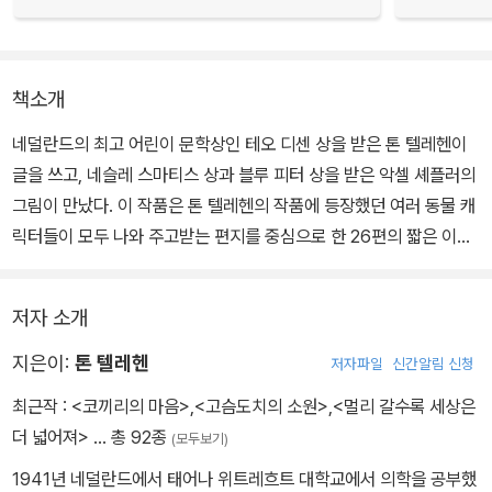
책소개
네덜란드의 최고 어린이 문학상인 테오 디센 상을 받은 톤 텔레헨이
글을 쓰고, 네슬레 스마티스 상과 블루 피터 상을 받은 악셀 셰플러의
그림이 만났다. 이 작품은 톤 텔레헨의 작품에 등장했던 여러 동물 캐
릭터들이 모두 나와 주고받는 편지를 중심으로 한 26편의 짧은 이야
기가 펼쳐진다.
저자 소개
다람쥐, 곰, 코끼리, 개미, 두더지, 달팽이, 귀뚜라미가 책의 주인공.
동물들은 서로에게 편지를 쓰고, 그 편지를 배달해주며, 가끔은 편지
지은이:
톤 텔레헨
저자파일
신간알림 신청
자신이 스스로 걸어서 받는 사람에게 가기도 한다. 동물들이 쓴 편지
최근작 :
<코끼리의 마음>
,
<고슴도치의 소원>
,
<멀리 갈수록 세상은
는 평범한 안부 편지가 아니다.
더 넓어져>
… 총 92종
(모두보기)
1941년 네덜란드에서 태어나 위트레흐트 대학교에서 의학을 공부했
코끼리는 달팽이의 집 위에서 춤을 추자는 편지를 보내고, 다람쥐는