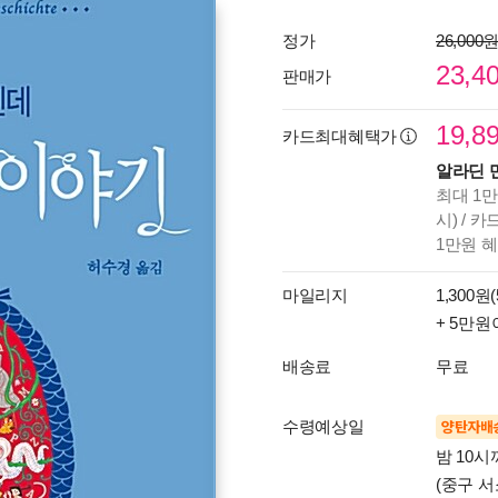
정가
26,000
23,4
판매가
19,8
카드최대혜택가
알라딘 
최대 1만
시) / 
1만원 
마일리지
1,300원(
+ 5만원
배송료
무료
수령예상일
양탄자배
밤 10
(중구 서