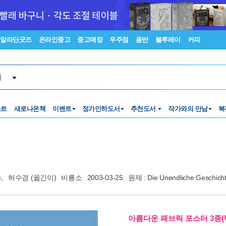
알라딘굿즈
온라인중고
중고매장
우주점
음반
블루레이
커피
서
스트
새로나온책
이벤트
정가인하도서
추천도서
작가와의 만남
북
,
허수경
(옮긴이)
비룡소
2003-03-25
원제 : Die Unendliche Geschich
아름다운 패브릭 포스터 3종(택