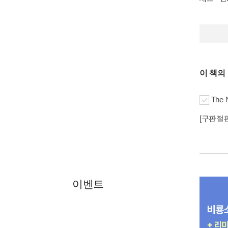
이 책의
The 
[구판절판] 
이벤트