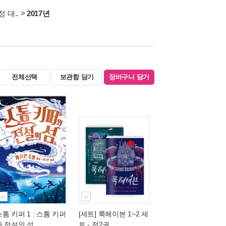
 대..
>
2017년
전체선택
보관함 담기
장바구니 담기
스톰 키퍼 1 : 스톰 키퍼
[세트] 룩헤이븐 1~2 세
와 전설의 섬
트 - 전2권