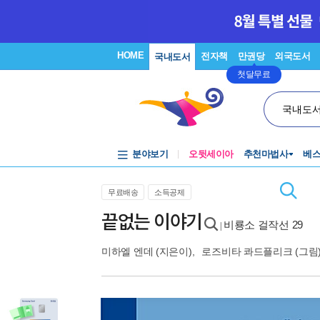
HOME
전자책
만권당
외국도서
국내도서
첫달무료
국내도
분야보기
오뒷세이아
추천마법사
베
무료배송
소득공제
끝없는 이야기
비룡소 걸작선 29
|
미하엘 엔데
(지은이),
로즈비타 콰드플리크
(그림)