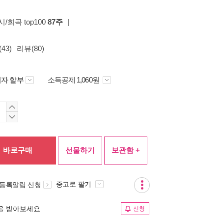
시/희곡 top100
87주
|
43)
리뷰(80)
자 할부
소득공제 1,060원
바로구매
선물하기
보관함 +
중고로 팔기
 등록알림 신청
림을 받아보세요
신청