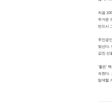
처음 1
무거운 
반드시 
주인공인
맞선다.
값진 선
'좋은' 
속한다. 
탐색할 가