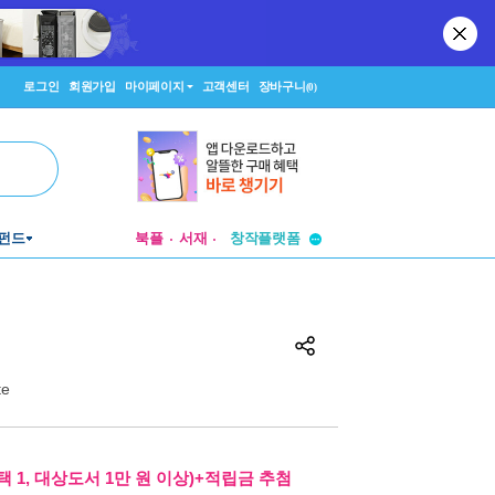
로그인
회원가입
마이페이지
고객센터
장바구니
(0)
투비컨티뉴드
창작플랫폼
펀드
북플
서재
투비컨티뉴드
te
 1, 대상도서 1만 원 이상)+적립금 추첨