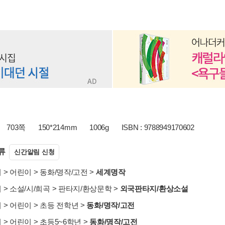
703쪽
150*214mm
1006g
ISBN : 9788949170602
류
신간알림 신청
서
>
어린이
>
동화/명작/고전
>
세계명작
서
>
소설/시/희곡
>
판타지/환상문학
>
외국판타지/환상소설
서
>
어린이
>
초등 전학년
>
동화/명작/고전
서
>
어린이
>
초등5~6학년
>
동화/명작/고전