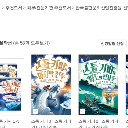
서
>
추천도서
>
외부/전문기관 추천도서
>
한국출판문화산업진흥원 선정
걸작선
(총 58권 모두보기)
신간알림 신청
톰 키퍼 1~3
스톰 키퍼 3 : 스톰 키퍼
스톰 키퍼 2 : 스톰 키퍼
전3권
의 마지막 전투
와 파도의 전사들