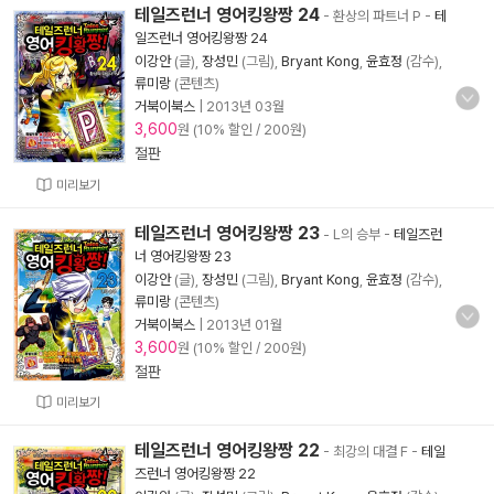
테일즈런너 영어킹왕짱 24
- 환상의 파트너 P
-
테
일즈런너 영어킹왕짱 24
이강안
(글),
장성민
(그림),
Bryant Kong
,
윤효정
(감수),
류미랑
(콘텐츠)
거북이북스
|
2013년 03월
3,600
원 (10% 할인 / 200원)
절판
미리보기
테일즈런너 영어킹왕짱 23
- L의 승부
-
테일즈런
너 영어킹왕짱 23
이강안
(글),
장성민
(그림),
Bryant Kong
,
윤효정
(감수),
류미랑
(콘텐츠)
거북이북스
|
2013년 01월
3,600
원 (10% 할인 / 200원)
절판
미리보기
테일즈런너 영어킹왕짱 22
- 최강의 대결 F
-
테일
즈런너 영어킹왕짱 22