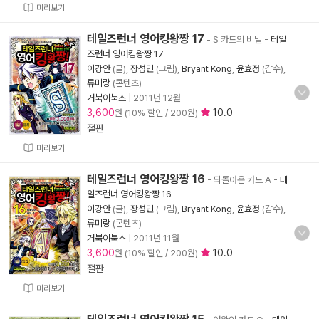
미리보기
테일즈런너 영어킹왕짱 17
- S 카드의 비밀
-
테일
즈런너 영어킹왕짱 17
이강안
(글),
장성민
(그림),
Bryant Kong
,
윤효정
(감수),
류미랑
(콘텐츠)
거북이북스
|
2011년 12월
3,600
10.0
원 (10% 할인 / 200원)
절판
미리보기
테일즈런너 영어킹왕짱 16
- 되돌아온 카드 A
-
테
일즈런너 영어킹왕짱 16
이강안
(글),
장성민
(그림),
Bryant Kong
,
윤효정
(감수),
류미랑
(콘텐츠)
거북이북스
|
2011년 11월
3,600
10.0
원 (10% 할인 / 200원)
절판
미리보기