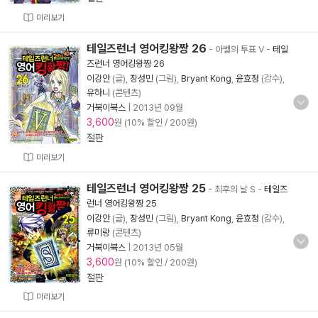
미리보기
테일즈런너 영어킹왕짱 26
- 아벨의 투표 V
-
테일
즈런너 영어킹왕짱 26
이강안
(글),
장성민
(그림),
Bryant Kong
,
윤효정
(감수),
유하니
(콘텐츠)
거북이북스
|
2013년 09월
3,600
원 (10% 할인 / 200원)
절판
미리보기
테일즈런너 영어킹왕짱 25
- 최후의 날 S
-
테일즈
런너 영어킹왕짱 25
이강안
(글),
장성민
(그림),
Bryant Kong
,
윤효정
(감수),
류미랑
(콘텐츠)
거북이북스
|
2013년 05월
3,600
원 (10% 할인 / 200원)
절판
미리보기