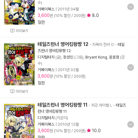
수)
거북이북스
|
2011년 04월
3,600
8.0
원 (10% 할인 / 200원)
절판
미리보기
테일즈런너 영어킹왕짱 12
- 지옥의 전사 O
-
테일
즈런너 영어킹왕짱 12
디지털터치
(글),
장성민
(그림),
Bryant Kong
,
윤효정
(감
수)
거북이북스
|
2011년 02월
3,600
원 (10% 할인 / 200원)
절판
미리보기
테일즈런너 영어킹왕짱 11
- 최강 라이벌 L
-
테일즈
런너 영어킹왕짱 11
디지털터치
(지은이)
거북이북스
|
2010년 12월
3,600
10.0
원 (10% 할인 / 200원)
절판