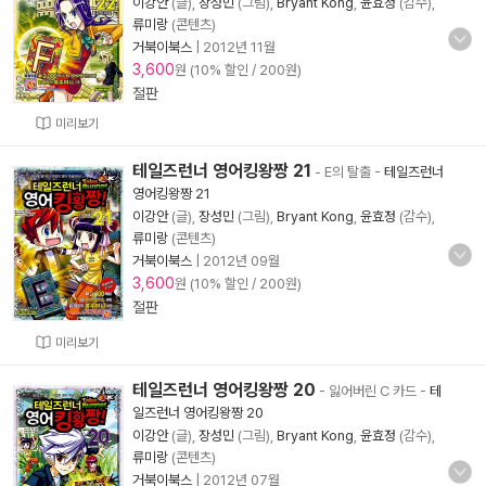
이강안
(글),
장성민
(그림),
Bryant Kong
,
윤효정
(감수),
류미랑
(콘텐츠)
거북이북스
|
2012년 11월
3,600
원 (10% 할인 / 200원)
절판
미리보기
테일즈런너 영어킹왕짱 21
- E의 탈출
-
테일즈런너
영어킹왕짱 21
이강안
(글),
장성민
(그림),
Bryant Kong
,
윤효정
(감수),
류미랑
(콘텐츠)
거북이북스
|
2012년 09월
3,600
원 (10% 할인 / 200원)
절판
미리보기
테일즈런너 영어킹왕짱 20
- 잃어버린 C 카드
-
테
일즈런너 영어킹왕짱 20
이강안
(글),
장성민
(그림),
Bryant Kong
,
윤효정
(감수),
류미랑
(콘텐츠)
거북이북스
|
2012년 07월