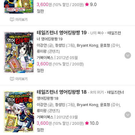
3,600
9.0
원 (10% 할인 / 200원)
절판
미리보기
테일즈런너 영어킹왕짱 19
- U의 복수
-
테일즈런
너 영어킹왕짱 19
이강안
(글),
장성민
(그림),
Bryant Kong
,
윤효정
(감수),
류미랑
(콘텐츠)
거북이북스
|
2012년 05월
3,600
원 (10% 할인 / 200원)
절판
미리보기
테일즈런너 영어킹왕짱 18
- R의 위기
-
테일즈런너
영어킹왕짱 18
이강안
(글),
장성민
(그림),
Bryant Kong
,
윤효정
(감수),
류미랑
(콘텐츠)
거북이북스
|
2012년 03월
3,600
10.0
원 (10% 할인 / 200원)
절판