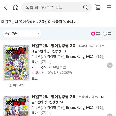
테일즈런너 영어킹왕짱 :
33
권의 상품이 있습니다.
표지 보기
표지 안보기
테일즈런너 영어킹왕짱 30
- 최후의 전투 G, 완결
-
테일즈런너 영어킹왕짱 30
이강안
(글),
장성민
(그림),
Bryant Kong
,
윤효정
(감수),
유하니
(콘텐츠)
거북이북스
|
2014년 11월
3,600
원 (10% 할인 / 200원)
절판
미리보기
테일즈런너 영어킹왕짱 29
- 맵 속의 마녀 W
-
테
일즈런너 영어킹왕짱 29
이강안
(글),
장성민
(그림),
Bryant Kong
,
윤효정
(감수),
유하니
(콘텐츠)