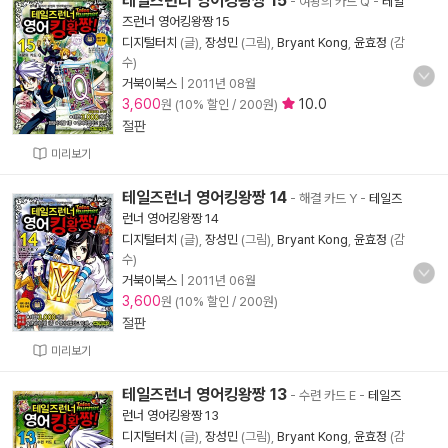
테일즈런너 영어킹왕짱 15
- 여왕의 카드 Q
-
테일
즈런너 영어킹왕짱 15
디지털터치
(글),
장성민
(그림),
Bryant Kong
,
윤효정
(감
수)
거북이북스
|
2011년 08월
3,600
10.0
원 (10% 할인 / 200원)
절판
미리보기
테일즈런너 영어킹왕짱 14
- 해결 카드 Y
-
테일즈
런너 영어킹왕짱 14
디지털터치
(글),
장성민
(그림),
Bryant Kong
,
윤효정
(감
수)
거북이북스
|
2011년 06월
3,600
원 (10% 할인 / 200원)
절판
미리보기
테일즈런너 영어킹왕짱 13
- 수련 카드 E
-
테일즈
런너 영어킹왕짱 13
디지털터치
(글),
장성민
(그림),
Bryant Kong
,
윤효정
(감