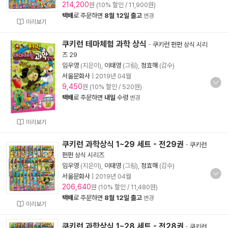
214,200
원 (10% 할인 / 11,900원)
택배
로 주문하면
8월 12일 출고
변경
미리보기
쿠키런 테마체험 과학 상식
-
쿠키런 펀펀 상식 시리
즈 29
임우영
(지은이),
이태영
(그림),
정효해
(감수)
서울문화사
|
2019년 04월
9,450
원 (10% 할인 / 520원)
택배
로 주문하면
내일
수령
변경
미리보기
쿠키런 과학상식 1~29 세트 - 전29권
-
쿠키런
펀펀 상식 시리즈
임우영
(지은이),
이태영
(그림),
정효해
(감수)
서울문화사
|
2019년 04월
206,640
원 (10% 할인 / 11,480원)
택배
로 주문하면
8월 12일 출고
변경
미리보기
쿠키런 과학상식 1~28 세트 - 전28권
-
쿠키런