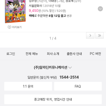
임우영
(지은이),
이태영
(그림),
정효해
(감수)
서울문화사
|
2018년 10월
9,450
원 (10% 할인 / 520원)
택배
로 주문하면
8월 12일 출고
변경
미리보기
1 / 4
로그인
전체 메뉴
회사 소개
출판사 안내
PC 버전
(주)알라딘커뮤니케이션
1544-2514
일반문의 (발신자 부담)
1:1 문의
FAQ
중고매장 위치, 영업시간 안내