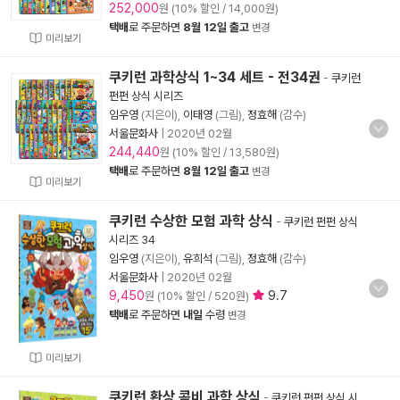
252,000
원 (10% 할인 / 14,000원)
택배
로 주문하면
8월 12일 출고
변경
미리보기
쿠키런 과학상식 1~34 세트 - 전34권
-
쿠키런
펀펀 상식 시리즈
임우영
(지은이),
이태영
(그림),
정효해
(감수)
서울문화사
|
2020년 02월
244,440
원 (10% 할인 / 13,580원)
택배
로 주문하면
8월 12일 출고
변경
미리보기
쿠키런 수상한 모험 과학 상식
-
쿠키런 펀펀 상식
시리즈 34
임우영
(지은이),
유희석
(그림),
정효해
(감수)
서울문화사
|
2020년 02월
9,450
9.7
원 (10% 할인 / 520원)
택배
로 주문하면
내일
수령
변경
미리보기
쿠키런 환상 콤비 과학 상식
-
쿠키런 펀펀 상식 시