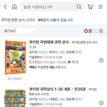
쿠키런 펀펀 상식 시리즈 :
69
권의 상품이 있습니다.
표지 보기
표지 안보기
쿠키런 자연재해 과학 상식
-
쿠키런 펀펀 상식 시리
즈 35
임우영
(지은이),
유희석
(그림),
정효해
(감수)
서울문화사
|
2020년 04월
9,450
10.0
원 (10% 할인 / 520원)
택배
로 주문하면
내일
수령
변경
미리보기
쿠키런 과학상식 1~35 세트 - 전35권
-
쿠키런
펀펀 상식 시리즈
임우영
(지은이),
이태영
(그림),
정효해
(감수)
서울문화사
|
2020년 04월