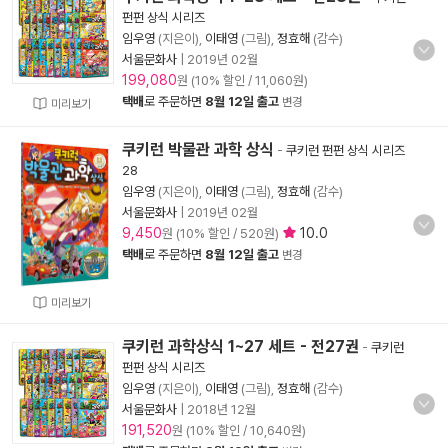
펀펀 상식 시리즈
임우영
(지은이),
이태영
(그림),
정효해
(감수)
서울문화사
|
2019년 02월
199,080
원 (10% 할인 / 11,060원)
택배
로 주문하면
8월 12일 출고
변경
미리보기
쿠키런 박물관 과학 상식
-
쿠키런 펀펀 상식 시리즈
28
임우영
(지은이),
이태영
(그림),
정효해
(감수)
서울문화사
|
2019년 02월
9,450
10.0
원 (10% 할인 / 520원)
택배
로 주문하면
8월 12일 출고
변경
미리보기
쿠키런 과학상식 1~27 세트 - 전27권
-
쿠키런
펀펀 상식 시리즈
임우영
(지은이),
이태영
(그림),
정효해
(감수)
서울문화사
|
2018년 12월
191,520
원 (10% 할인 / 10,640원)