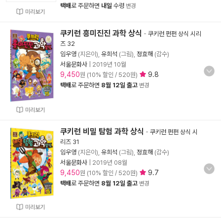
택배
로 주문하면
내일
수령
변경
미리보기
쿠키런 흥미진진 과학 상식
-
쿠키런 펀펀 상식 시리
즈 32
임우영
(지은이),
유희석
(그림),
정효해
(감수)
서울문화사
|
2019년 10월
9,450
9.8
원 (10% 할인 / 520원)
택배
로 주문하면
8월 12일 출고
변경
미리보기
쿠키런 비밀 탐험 과학 상식
-
쿠키런 펀펀 상식 시
리즈 31
임우영
(지은이),
유희석
(그림),
정효해
(감수)
서울문화사
|
2019년 08월
9,450
9.7
원 (10% 할인 / 520원)
택배
로 주문하면
8월 12일 출고
변경
미리보기