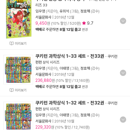
리즈 33
임우영
(지은이),
유희석
(그림),
정효해
(감수)
서울문화사
|
2019년 12월
9,450
9.7
원 (10% 할인 / 520원)
택배
로 주문하면
8월 12일 출고
변경
미리보기
쿠키런 과학상식 1~33 세트 - 전33권
-
쿠키런
펀펀 상식 시리즈
임우영
(지은이),
이태영
(그림),
정효해
(감수)
서울문화사
|
2019년 12월
236,880
원 (10% 할인 / 13,160원)
택배
로 주문하면
8월 12일 출고
변경
미리보기
쿠키런 과학상식 1~32 세트 - 전32권
-
쿠키런
펀펀 상식 시리즈
임우영
(지은이),
이태영
(그림),
정효해
(감수)
서울문화사
|
2019년 10월
229,320
원 (10% 할인 / 12,740원)