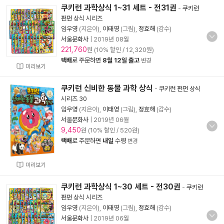
쿠키런 과학상식 1~31 세트 - 전31권
-
쿠키런
펀펀 상식 시리즈
임우영
(지은이),
이태영
(그림),
정효해
(감수)
서울문화사
|
2019년 08월
221,760
원 (10% 할인 / 12,320원)
택배
로 주문하면
8월 12일 출고
변경
미리보기
쿠키런 신비한 동물 과학 상식
-
쿠키런 펀펀 상식
시리즈 30
임우영
(지은이),
이태영
(그림),
정효해
(감수)
서울문화사
|
2019년 06월
9,450
원 (10% 할인 / 520원)
택배
로 주문하면
내일
수령
변경
미리보기
쿠키런 과학상식 1~30 세트 - 전30권
-
쿠키런
펀펀 상식 시리즈
임우영
(지은이),
이태영
(그림),
정효해
(감수)
서울문화사
|
2019년 06월