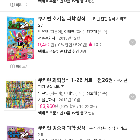
택배
로 주문하면
8월 12일 출고
변경
미리보기
쿠키런 호기심 과학 상식
-
쿠키런 펀펀 상식 시리즈
27
임우영
(지은이),
이태영
(그림),
정효해
(감수)
서울문화사
|
2018년 12월
9,450
10.0
원 (10% 할인 / 520원)
택배
로 주문하면
내일
수령
변경
미리보기
쿠키런 과학상식 1~26 세트 - 전26권
-
쿠키런
펀펀 상식 시리즈
임우영
(지은이),
이태영
(그림),
정효해
(감수)
서울문화사
|
2018년 10월
183,960
원 (10% 할인 / 10,220원)
택배
로 주문하면
8월 12일 출고
변경
쿠키런 방송국 과학 상식
-
쿠키런 펀펀 상식 시리즈
26