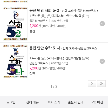
웅진 만만 사회 5-2
-
만화 교과서-웅진씽크하우스 5
에듀카툰
(글),
(주)디지털대성 컨텐츠개발실
(감수)
웅진씽크하우스
|
2007년 06월
7,200
원 (10% 할인 / 400원)
절판
웅진 만만 수학 5-나
-
만화 교과서-웅진씽크하우스
5
에듀카툰
(글),
(주)디지털대성 컨텐츠개발실
(감수)
웅진씽크하우스
|
2007년 06월
7,200
원 (10% 할인 / 400원)
절판
1 / 3
로그인
전체 메뉴
회사 소개
출판사 안내
PC 버전