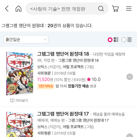
그램그램 영단어 원정대 :
20
권의 상품이 있습니다.
표지 보기
표지 안보기
그램그램 영단어 원정대 18
- 다양한 직업을 체험하
라!, 직업 편
-
그램그램 영단어 원정대 18
브릭스
(지은이),
어필 프로젝트
(그림)
사회평론
|
2018년 09월
11,520
10.0
원 (10% 할인 / 640원)
밤 11시
잠들기전 배송
양탄자배송
변경
미리보기
그램그램 영단어 원정대 17
- 채널을 돌려 예체능을
배워라!, 예체능 편
-
그램그램 영단어 원정대 17
브릭스
(지은이),
어필 프로젝트
(그림)
사회평론
|
2016년 05월