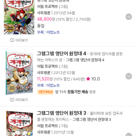
램그램 영단어 원정대
어필 프로젝트
(그림)
사회평론
|
2012년 04월
48,600
원 (10% 할인 / 2,700원)
품절
부록 : 마법노트
미리보기
그램그램 영단어 원정대 4
- 찾아라! 접미사를 관장
하는 서픽스의 성
-
그램그램 영단어 원정대 4
어필 프로젝트
(그림)
사회평론
|
2012년 02월
11,520
10.0
원 (10% 할인 / 640원)
부록 : 마법노트
밤 11시
잠들기전 배송
양탄자배송
변경
미리보기
그램그램 영단어 원정대 3
- 물리쳐라! 모든 접두사
를 관장하는 프리픽스
-
그램그램 영단어 원정대 3
어필 프로젝트
(그림)
사회평론
|
2011년 12월