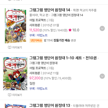
그램그램 영단어 원정대 14
- 특명! 학교의 저주를
풀어라!, 학교 편
-
그램그램 영단어 원정대 14
어필 프로젝트
(그림)
사회평론
|
2015년 01월
11,520
10.0
원 (10% 할인 / 640원)
부록 : 마법노트
밤 11시
잠들기전 배송
양탄자배송
변경
미리보기
그램그램 영단어 원정대 1~10 세트 - 전10권
-
그램그램 영단어 원정대
어필 프로젝트
(그림)
사회평론
|
2014년 11월
97,200
원 (10% 할인 / 5,400원)
절판
부록 : 마법노트
미리보기
그램그램 영단어 원정대 13
- 되돌려라! 저주받은 건