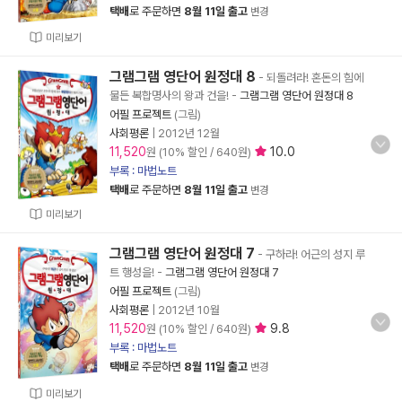
택배
로 주문하면
8월 11일 출고
변경
미리보기
그램그램 영단어 원정대 8
- 되돌려라! 혼돈의 힘에
물든 복합명사의 왕과 건을!
-
그램그램 영단어 원정대 8
어필 프로젝트
(그림)
사회평론
|
2012년 12월
11,520
10.0
원 (10% 할인 / 640원)
부록 : 마법노트
택배
로 주문하면
8월 11일 출고
변경
미리보기
그램그램 영단어 원정대 7
- 구하라! 어근의 성지 루
트 행성을!
-
그램그램 영단어 원정대 7
어필 프로젝트
(그림)
사회평론
|
2012년 10월
11,520
9.8
원 (10% 할인 / 640원)
부록 : 마법노트
택배
로 주문하면
8월 11일 출고
변경
미리보기