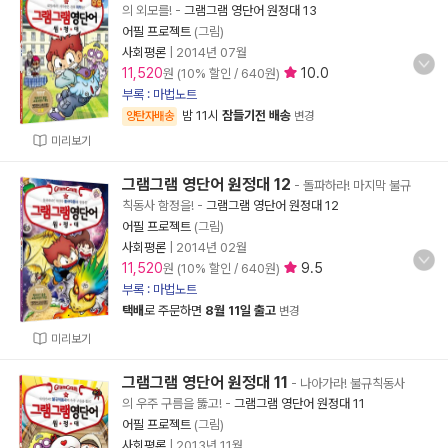
의 외모를!
-
그램그램 영단어 원정대 13
어필 프로젝트
(그림)
사회평론
|
2014년 07월
11,520
10.0
원 (10% 할인 / 640원)
부록 : 마법노트
밤 11시
잠들기전 배송
양탄자배송
변경
미리보기
그램그램 영단어 원정대 12
- 돌파하라! 마지막 불규
칙동사 함정을!
-
그램그램 영단어 원정대 12
어필 프로젝트
(그림)
사회평론
|
2014년 02월
11,520
9.5
원 (10% 할인 / 640원)
부록 : 마법노트
택배
로 주문하면
8월 11일 출고
변경
미리보기
그램그램 영단어 원정대 11
- 나아가라! 불규칙동사
의 우주 구름을 뚫고!
-
그램그램 영단어 원정대 11
어필 프로젝트
(그림)
사회평론
|
2013년 11월