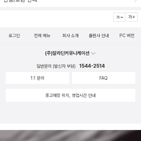
을 꺼낸다. 새마을호는 자리마다 돼지코가 있다. 무선인터넷이 된다.
새마을호는 탈 만하구나. 한참 글을 쓰고 나서 손이랑 머리를 쉬면서
그림책 《파란 분수》를 읽는다. 분수에서 고래를 만나고, 고래 곁에서
바다를 만나며, 바다에서 새로운 바람을 만난다는 아이가 살며시 웃
로그인
전체 메뉴
회사 소개
출판사 안내
PC 버전
음을 짓는 이야기가 흐른다. 이쁘다. 그림도 이야기도 빛깔도 다 이쁘
다.(숲노래/최종규)
(주)알라딘커뮤니케이션
1544-2514
일반문의 (발신자 부담)
1:1 문의
FAQ
중고매장 위치, 영업시간 안내