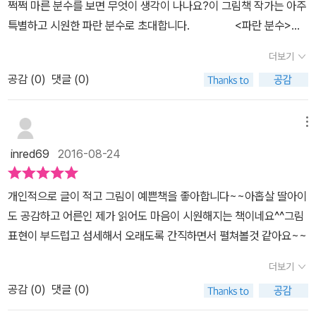
쩍쩍 마른 분수를 보면 무엇이 생각이 나나요?이 그림책 작가는 아주
다. 바로 ‘고래가 하늘을 날 줄 안다’는 대목을 다른 사람들은 알 길이
특별하고 시원한 파란 분수로 초대합니다. <파란 분수>는
없어요. 고래는 아이를 이끌고 하늘을 날고 바다를 가릅니다. 무지개
'바다 냄새'라는 아주 작은 단서로 시작합니다.몹시 더운 여름 날, 가
더보기
를 물방울로 뿜어 주면서 신나게 놀이판을 벌입니다. 이러다가 아이
뭄에 막혀버린 분수대 앞에 한 아이가 있어요.갑자기 아이 주변이 와
는 집으로 돌아가는데요, 온몸이 ‘빗물’ 아닌 ‘짠물’로 흠뻑 젖은데다
공감 (
0
)
댓글 (0)
장창 무너지면서, 거대한 무언가가 등장합니다.이후부터 이 그림책에
가 불가사리까지 한 마리 옷에 들러붙은 채 돌아온 아이를 아이 어머
서 글자들이 사라져요. 마치 흑백 영화 파노라마처럼 환상적인 그림
니나 아버지가 어떻게 바라볼까요? 아이 어버이는 아이가 ‘고래하고
만 나올 뿐입니다. 그림책은 연필과 콩테 등으로 세밀하게 매만져진
메뉴
바다를 가르며 놀았다’는 말을 믿을 수 있을까요? 아이 어버이는 아
무채색의 세상이 펼쳐집니다.그 어떤 컬러보다, 무한 상상을 자극합
inred69
2016-08-24
이가 고래를 타고 하늘을 날았다고 하는 말을 그저 ‘생각으로 지어낸
니다.특히 흩뿌려진 점묘화를 보면, 마음이 마구 간질간질해져요. 그
이야기’라고 여길까요? 그림책 끝자락을 보면 아이 방이 살짝 나와
러다 흑백의 세계에서 파랑이 선연하게 떠오릅니다.바로 고래와 바다
개인적으로 글이 적고 그림이 예쁜책을 좋아합니다~~아홉살 딸아이
요. 아이는 책상맡에 고래 그림을 멋지고 크게 그려서 붙였군요. 늘 고
랍니다.아이는 푸른 바다를 닮은 고래 등 타고, 신나게 여행과 모험을
도 공감하고 어른인 제가 읽어도 마음이 시원해지는 책이네요^^그림
래를 바라보면서 꿈을 꾸었네요. 방바닥에는 분수를 그린 종이가 있
떠나요.고래 머리 위 분수가 하늘 높이 무지개처럼 뻗어갑니다. 아이
표현이 부드럽고 섬세해서 오래도록 간직하면서 펼쳐볼것 같아요~~
어요. 티없는 마음으로 꿈을 짓고 바라기에 아이 나름대로 이룬 자그
는 실컷 놀고, 행복한 표정으로 집으로 갑니다.신발을 벗고 거실로 걷
마한 “파란 분수”예요. 아이는 이날 만난 “파란 분수”를 두고두고 가
는 순간, 마룻바닥의 물 발자국이 선연하게 보입니다.바다 물줄기의
더보기
슴에 담으면서 새롭고 아름다운 꿈길을 걸어가는 씩씩한 어른으로 자
흔적일까요?어디까지 꿈이고 현실일까요?한여름밤의 꿈처럼 영화가
공감 (
0
)
댓글 (0)
리리라 봅니다. 2017.10.13.쇠.ㅅㄴㄹ(숲노래/최종규 . 시골에서 그
끝났다고 생각하는 순간 두근두근 고래의 분수대가 마음속에 다시 일
림책 읽기)