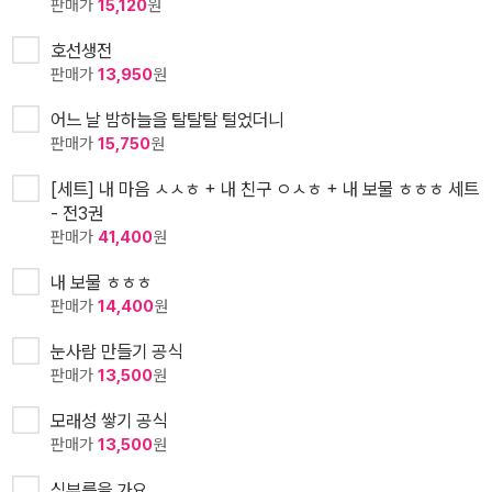
판매가
15,120
원
호선생전
판매가
13,950
원
어느 날 밤하늘을 탈탈탈 털었더니
판매가
15,750
원
[세트] 내 마음 ㅅㅅㅎ + 내 친구 ㅇㅅㅎ + 내 보물 ㅎㅎㅎ 세트
- 전3권
판매가
41,400
원
내 보물 ㅎㅎㅎ
판매가
14,400
원
눈사람 만들기 공식
판매가
13,500
원
모래성 쌓기 공식
판매가
13,500
원
심부름을 가요