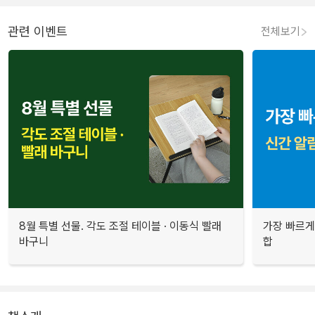
관련 이벤트
전체보기
8월 특별 선물. 각도 조절 테이블 · 이동식 빨래
가장 빠르게
바구니
합