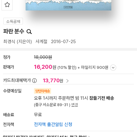
소득공제
파란 분수
최경식
(지은이)
사계절
2016-07-25
정가
18,000원
16,200
판매가
원
(10% 할인) +
마일리지 900원
13,770
카드최대혜택가
원
수령예상일
양탄자배송
오후 1시까지 주문하면 밤 11시
잠들기전 배송
(중구 서소문로 89-31 )
변경
배송료
무료
전자책
전자책 출간알림 신청