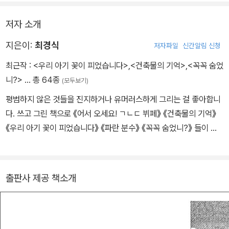
저자 소개
지은이:
최경식
저자파일
신간알림 신청
최근작 :
<우리 아기 꽃이 피었습니다>
,
<건축물의 기억>
,
<꼭꼭 숨었
니?>
… 총 64종
(모두보기)
평범하지 않은 것들을 진지하거나 유머러스하게 그리는 걸 좋아합니
다. 쓰고 그린 책으로 《어서 오세요! ㄱㄴㄷ 뷔페》 《건축물의 기억》
《우리 아기 꽃이 피었습니다》 《파란 분수》 《꼭꼭 숨었니?》 들이 있
고, 어린이 책 《회장도 월급이 필요해》 《내일은 해가 뜬다》 《모기는
어떻게 똥꼬를 물었을까?》 《비밀의 행성 노아》 《나는 화성 탐사 로
봇 오퍼튜니티입니다》 들에 그림을 그렸습니다.
출판사 제공 책소개