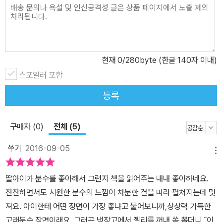
식이, 자유로움이 그리울 때면 몇 번이고 펼쳐보며 너른 바다를 느낄
수 있습니다.
현재
0
/280byte (한글 140자 이내)
스포일러 포함
등록
구매자 (0)
전체 (5)
쑤기
2016-09-05
메뉴
딸아이가 분수를 좋아해서 그런지 책을 읽어주는 내내 좋아하네요.
잔잔하면서도 시원한 분수의 느낌이 차분한 결을 따라 펼쳐지는데 멋
져요. 아이한테 어떤 장면이 가장 좋냐고 물어보니까,상상력 가득한
고래분수 장면이래요. 그러곤 냉장고에서 젤리를 꺼내 쏙 뽑더니 ˝이