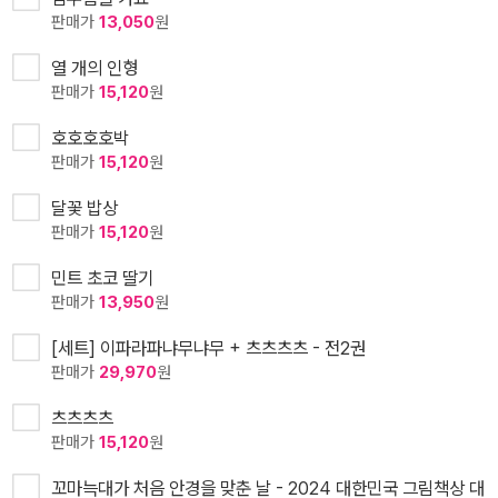
판매가
13,050
원
열 개의 인형
판매가
15,120
원
호호호호박
판매가
15,120
원
달꽃 밥상
판매가
15,120
원
민트 초코 딸기
판매가
13,950
원
[세트] 이파라파냐무냐무 + 츠츠츠츠 - 전2권
판매가
29,970
원
츠츠츠츠
판매가
15,120
원
꼬마늑대가 처음 안경을 맞춘 날 - 2024 대한민국 그림책상 대