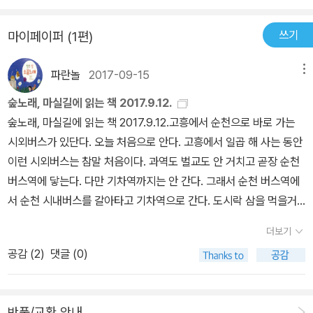
렁입니다.<고래를 위하여>-정호승-푸른 바다에 고래가 없으면푸른
바다가 아니지마음속에 푸른 바다의고래 한 마리 키우지 않으면청년
쓰기
마이페이퍼 (1편)
이 아니지푸른 바다가 고래를 위하여푸르다는 걸 아직 모르는 사람은
아직 사랑을 모르지고래도 가끔 수평선 위로 치솟아 올라별을 바라본
파란놀
2017-09-15
메뉴
다.나도 가끔 내 마음 속의 고래를 위하여밤하늘 별들을 본다.
숲노래, 마실길에 읽는 책 2017.9.12.
숲노래, 마실길에 읽는 책 2017.9.12.고흥에서 순천으로 바로 가는
시외버스가 있단다. 오늘 처음으로 안다. 고흥에서 일곱 해 사는 동안
이런 시외버스는 참말 처음이다. 과역도 벌교도 안 거치고 곧장 순천
버스역에 닿는다. 다만 기차역까지는 안 간다. 그래서 순천 버스역에
서 순천 시내버스를 갈아타고 기차역으로 간다. 도시락 삼을 먹을거
리를 몇 가지 장만하고 순천 갈대술 한 병을 산다. 수원에 닿으면 〈노
더보기
르웨이의 숲〉이라는 마을책방에 가서 번개모임을 꾸릴 생각이다. 《말
공감 (
2
)
댓글 (0)
잘하고 글 잘 쓰게 돕는 읽는 우리말 사전 1 돌림풀이와 겹말풀이 다
듬기》라는 책을 놓고서 ‘국어사전과 말과 삶과 넋과 살림과 마을이
란?’ 하는 이야기를 나누려 한다. 이 길을 가는 기찻간에서 무릎셈틀
반품/교환 안내