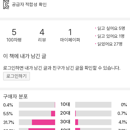
심을 갖습니다. 무슨 이유에서인지 몰라도 아이는 하루 종일 분수 곁
공급자 적합성 확인
에 머물러 있습니다. 사람들이 무심히 넘긴 어떤 이상 징후를 느낀 게
아닐까요? 아니면 아이는 분수를 보며 끝없는 상상 놀이를 즐기고 있
을지도 모릅니다. 글로 설명되지 않기에 더욱 풍성한 해석이 가능하
읽고 싶어요 5명
5
4
1
지요. 읽는 이에 따라 각자의 심리에 기대어 이야기를 이해해 가지요.
읽고 있어요 1명
100자평
리뷰
마이페이퍼
어느덧 날은 점점 어두워져 가는데 우지끈 땅이 흔들립니다. 그리고
읽었어요 27명
땅속에서 무엇인가 우르르 일어나는데……. 모습을 드러낸 것은 고래
이 책에 내가 남긴 글
입니다. 검은 선으로만 그려진 그림은 상상의 진폭을 더욱 크게 합니
로그인하면 내가 남긴 글과 친구가 남긴 글을 확인할 수 있습니다.
다. 고래는 아이를 태우고 어두운 밤하늘을 날아갑니다. 달이 떠 있는
로그인하기
밤하늘은 묘한 분위기를 자아냅니다. 도시 위, 밤하늘을 날아 고래는
어디로 가는 걸까요? 고래는 파란 바다에 풍덩 하고 잠깁니다. 먹선
그림 사이로 도드라져 보이는 파란색은 청량감을 극대화합니다. 아이
구매자 분포
는 고래를 따라 깊고 깊은 바다 속에 들어가 자유롭게 유영합니다. 도
10대
0%
0.4%
시에서 맛보지 못한 깊고 푸른 바다입니다. 잘 살펴보면 고래가 늘 아
20대
0.7%
5.5%
이를 바라보고 있습니다. 거대한 고래가 친근하게 다가옵니다. 물위
30대
4.1%
31.7%
로 올라오니 어디선가 하나둘 고래들이 나타납니다. 등에는 하나씩