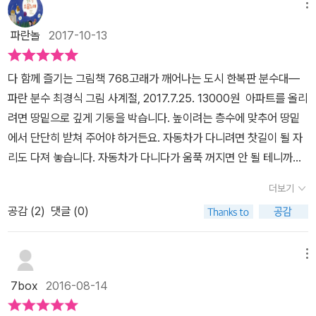
메뉴
파란놀
2017-10-13
다 함께 즐기는 그림책 768고래가 깨어나는 도시 한복판 분수대―
파란 분수 최경식 그림 사계절, 2017.7.25. 13000원 아파트를 올리
려면 땅밑으로 깊게 기둥을 박습니다. 높이려는 층수에 맞추어 땅밑
에서 단단히 받쳐 주어야 하거든요. 자동차가 다니려면 찻길이 될 자
리도 다져 놓습니다. 자동차가 다니다가 움푹 꺼지면 안 될 테니까요.
기차가 다니는 자리도 그렇고, 지하상가 있는 자리도 그래요. 도시에
더보기
서는 이래저래 거의 물샐 틈이 없다시피 하도록 땅을 메꿉니다. 싱그
공감 (
2
)
댓글 (0)
럽거나 맑은 냇물이 도시 한복판을 가로지르기는 만만하지 않아요.
그러나 도시에는 공원이나 분수가 있어요. 숲을 그대로 옮기기는 어
렵더라도 사람이 살아가려면 밥뿐 아니라 바람하고 물을 마실 수 있
메뉴
어야 하고 볕을 쪼일 수 있어야 해요. 아이들은 도시에서 공원이나 분
7box
2016-08-14
수대 둘레가 더없이 좋은 쉼터이자 놀이터가 됩니다. 마음껏 달릴 수
있고, 신나게 물을 누릴 수 있어요. 마음껏 뛰면서 노래할 수 있고, 물