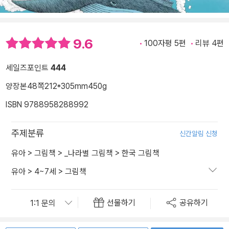
9.6
100자평 5편
리뷰 4편
세일즈포인트
444
양장본
48쪽
212*305mm
450g
ISBN 9788958288992
주제분류
신간알림 신청
유아
>
그림책
>
_나라별 그림책
>
한국 그림책
유아
>
4~7세
>
그림책
선물하기
공유하기