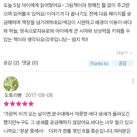
오늘 5살 아이에게 읽어줬어요~그림책이라 정해진 틀 없이 주고받
밭에서 까르르 웃음지을 수 있습니다. 그런데 말이지요, 이 분수는 어
으며 읽어볼수 있어요! 이야기가 다 끝나기도 전에 다음 페이지를 궁
떤 분수일까요? 도시에 있는 분수는 그냥 분수일까요, 아니면 어쩌면
금해하며 책장을 넘기려하네요!색감이 시원하고 배경의 이동이 바다
설마 고래 등판은 아닐까요? 그림책 《파란 분수》(사계절, 2017)는
와 하늘, 땅속으로자유로와 아이에게 큰 시야와 상상력을 키워줄 수
도시 한복판에서 살아가는 아이가 늘 꿈을 꾸던 고래를 분수대에서
있는 책이라 생각되요!강추입니당~ 엄지 척!!
만나는 이야기를 그립니다. 말 한 마디 없이 오직 그림으로 이야기를
꾸려요. 아무래도 군말은 없을 만합니다. 아이는 분수대 가장자리에
더보기
조용히 앉아서 꿈을 생각해요. 겉으로 보기에 온통 시멘트하고 아스
공감 (
2
)
댓글 (0)
팔트만 있는 듯한 도시입니다만, 아이 마음에는 ‘이 도시 껍데기’를 뚫
고 나올 무언가 재미나며 놀라운 일이 있으리라 여깁니다. 이러던 어
메뉴
느 날 참말 대단한 일이 벌어진다고 해요. 모두 잠든 밤에 아이는 홀로
분수대에 앉아요. 달빛이 밝고 사람이 아무도 없는 분수대인데, 갑자
도토리빵
2017-09-08
기 땅이 갈라지더니 커다란 눈알이 땅밑에서 솟아나오지요. 아이는
처음에는 두려워서 깜짝 놀라다가 이내 깨닫고 웃어요. 아하, 분수대
'가끔씩 비가 오는 날이면,분수대에서 야릇한 바다 냄새가 올라오긴
라는 겉모습으로 몸을 숨긴 고래가 드디어 깨어났네! 고래는 하늘을
했지만누구도 그 냄새를 궁금해하지 않았어요.바다는 너무 멀리 있으
날아오릅니다. 고래가 하늘을 난다니? 그렇지만 아이 빼고는 아무도
니까요.'-본문 중에서- 더위가 한풀 꺾인 8월 중순입니다.여러분은
이 모습을 못 봐요. 그래서 아이만 알고 다른 사람들은 아무도 모릅니