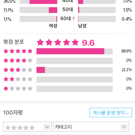
40대
7.0%
36.5%
분수를 이고 있지요. 분수는 이제 고래의 숨구멍이 되어 시원하게 물
50대
1.5%
11.1%
은 내뿜습니다. 오랫동안 물줄기 한 번 토해내지 못한 분수들이 묵은
60대
0.4%
1.1%
갈증을 풀어내는 듯합니다. 아이는 그 물을 타고 공중으로 날아오르
여성
남성
지요. 아이는 고래 분수를 타고 신 나게 놉니다. 흩뿌려진 물방울들이
다채로운 색으로 빛나고 즐거움이 최고조에 이르렀을 때, 투두둑 빗
9.6
평점 분포
방울이 떨어지며 모든 게 현실로 돌아옵니다. 아이는 온몸이 젖은 채
88.9%
집에 돌아옵니다. 눈 밝은 독자라면 옷가지 사이에서 불가사리 하나
0%
를 찾았을 것입니다. 상상과 현실이 뫼비우스의 띠처럼 묘하게 얽혀
11.1%
들어 갑니다. 짭조름한 바다 냄새가 코끝에 맴도는 것 같지요. 바다를
느끼게 하는 상상의 힘 바다로 가는 상상은 누구에게나 해방감을 줍
0%
니다. 반복적인 일상을 지내다가 한 번쯤 “바다 보러 갈까?” 하는 말
0%
을 하곤 하지요. 그런 작지만 꼭 필요한 해방감이 이 작품을 관통하고
있습니다. 그런 공감을 바탕으로, 일상을 뒤집는, 하지만 부담스럽지
100자평
게시물 운영 원칙
않는 작가의 상상력에 쉽게 동화될 수 있습니다. 책장을 넘기다 보면
마음을 잡아끄는 그림을 만나게 됩니다. 고래를 타고 하늘을 날고, 끝
카테고리
없는 수평선을 바라보며, 깊은 바다 속으로 쑤욱 들어갑니다. 작은 휴