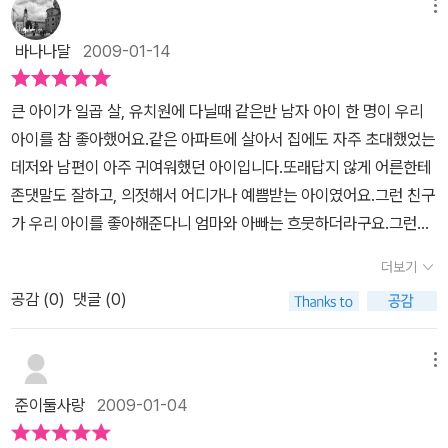
구를 사귀고 있습니다. 이제는 컸다고 편지를 보내거나, 하트를 날리
메뉴
의 마음이 쏙 표현된 일러스트..아이 역시 자신만의 공간을 이 책을 통
는 일은 적지만, 수줍은 꼬마아이의 모습보다는 조금은 더 애틋한 마
해 펼쳐 보일 수 있는 것 같아요.
바나나달
2009-01-14
음이 자라고 있는것 같기도 하더라구요.. 콩닥병을 앓고 난 딸아이는
표지만 보고도 내용을 꿰뚫어보네요. 민정이의 콩닥병에 대해서 그때
큰 아이가 일곱 살, 유치원에 다닐때 같은반 남자 아이 한 명이 우리
는 모두 그렇다고 아는체도 합니다. 민정이의 콩닥병은 유치원시기의
아이를 참 좋아했어요.같은 아파트에 살아서 집에도 자주 초대했었는
딸아이의 모습을 보는것 같아 즐겁습니다. 콩닥 콩닥 민정이의 하늘
데저와 남편이 아주 귀여워했던 아이입니다.또래답지 않게 어른한테
이를 향한 다양한 감정들이 이쁘게 그려져 있습니다. 하늘이를 향한
존댓말도 잘하고, 의젓해서 어디가나 예쁨받는 아이였어요.그런 친구
콩닥병은 용기를 내어 큰소리로 '나랑 같이 놀면 안돼?' 라고 말하는
가 우리 아이를 좋아해준다니 엄마와 아빠는 흐뭇하더라구요.그런데
순간 치유가 되었습니다. 민정이의 콩닥병은 말하면 낫는 병이니까
그때부터 새침떼기였던 우리 딸은 그 친구한테 별로 관심을 보이지
요..하늘이만 보면 가슴이 콩닥콩닥~ 민정이의 예쁜 콩닥병을 만나보
더보기
않았습니다.함께 노는 모습을 지켜보고 있노라면 들떠서 이것 저것
세요. 입가에 귀여운 미소가 저절로 생길테니까요~~^^
공감 (
0
)
댓글 (0)
딸애한테 맞추어 주려는게 보여서 안스러울 정도인데저희 딸아이의
반응은 엄마가 미안할 정도로 썰렁했던거죠.그래도 학교가고 조금 컸
다고 이젠편한 친구처럼 잘 지냅니다.사계절 그림책 <콩닥콩닥 콩닥
메뉴
병>은 어릴적 우리 아이와 그 친구 아이의 모습을떠오르게 하는 이야
준이둘사랑
2009-01-04
기예요.어느날 민정이의가슴이 하늘이만 보면 콩닥거리는콩닥병이
생깁니다.하늘이랑 그림도 그리고 싶고, 병원 놀이도 하고 싶고, 많이