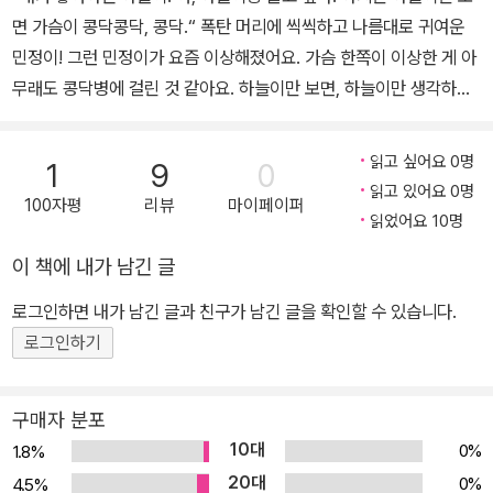
면 가슴이 콩닥콩닥, 콩닥.“ 폭탄 머리에 씩씩하고 나름대로 귀여운
민정이! 그런 민정이가 요즘 이상해졌어요. 가슴 한쪽이 이상한 게 아
무래도 콩닥병에 걸린 것 같아요. 하늘이만 보면, 하늘이만 생각하면
가슴이 콩닥콩닥, 콩닥거리는 민정이. 하지만 이런 민정이의 마음을
모르는 하늘이는 수아하고만 놀아요. 민정이는 하늘이와 함께 놀고
읽고 싶어요 0명
1
9
0
싶은 마음에 수아처럼 예쁘게 머리를 빗어도 보고, 예쁜 리본도 해 보
읽고 있어요 0명
100자평
리뷰
마이페이퍼
고, 예쁜 치마도 입어 보는데……. 민정이는 하늘이와 놀 수 있을까
읽었어요 10명
요? [기획의도] 1. 일곱 살이 사랑을 한다고요? 목소리 좀 변하고 2차
이 책에 내가 남긴 글
성징 시작되는 열두 살이 되어야 이성에 눈뜬다는 건 옛날 얘기고, 요
즘에는 일곱 살 꼬마 아이들에게도 “엄마 아빠, 사랑해요!” 말고 좀 다
로그인하면 내가 남긴 글과 친구가 남긴 글을 확인할 수 있습니다.
른 얘기가 필요해요. 일곱 살 민정이의 로맨스, 들어보실래요? 하늘
로그인하기
이만 보면, 하늘이만 생각하면 가슴이 콩닥콩닥, 콩닥거리는 민정이.
민정이는 콩닥병에 걸렸어요. 병에 걸렸으니 이를 어쩌죠. 병에 걸린
구매자 분포
것 같은 이 요상한 증상은 민정이만의 이야기는 아니에요. 콩닥 증상
10대
0%
1.8%
은 병도 아니고, 이 이야기는 많은 일곱 살 꼬마들의 이야기이지요. 요
20대
0%
4.5%
즘 일곱 살들은 유치원 짝꿍이랑 편지도 주고받고, 집으로 초대하기