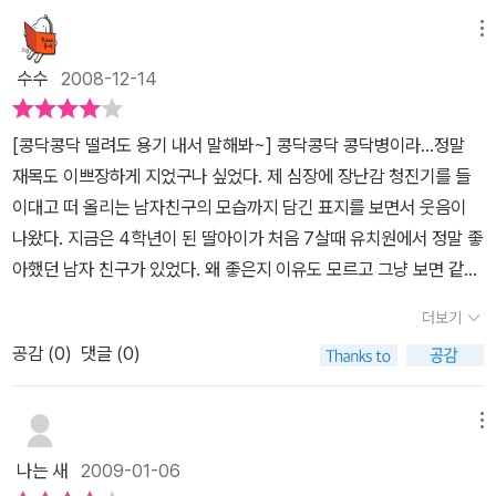
는 민정이랑 함께 놀지만 자기는 수아와 함께 의사와 간호사 콤비를
이루고, 민정이는 환자를 시키잖아요.사랑보다는 우정이 더 좋다는
메뉴
것, 소중하다는 것을 생각해주었으면 좋겠네요.
수수
2008-12-14
[콩닥콩닥 떨려도 용기 내서 말해봐~] 콩닥콩닥 콩닥병이라...정말
재목도 이쁘장하게 지었구나 싶었다. 제 심장에 장난감 청진기를 들
이대고 떠 올리는 남자친구의 모습까지 담긴 표지를 보면서 웃음이
나왔다. 지금은 4학년이 된 딸아이가 처음 7살때 유치원에서 정말 좋
아했던 남자 친구가 있었다. 왜 좋은지 이유도 모르고 그냥 보면 같이
다니고 싶어하고 수줍게 사진도 같이 찍곤 했던 그 때가 떠올랐다. 그
더보기
와는 반대로 지금 7살인 아들은 크면 클 수록 이성에 대한 관심보다
공감 (
0
)
댓글 (0)
는 동성 친구를 더 잘 챙기고 좋아한다. 남자와 여자의 차이인지 개인
적인 차이인지는 모르겠지만 두 녀석이 비슷한 나이 때에 참 다른 반
응을 보인다 싶다.이 책의 주인공 민정, 작가의 이름과도 같기에 아마
메뉴
도 어렸을 때의 그 기억으로 책을 만들었나 보다 짐작을 했다. 민정이
나는 새
2009-01-06
의 마음 속에 콩닥병을 준 하늘이는 민정이가 아닌 다른 여자 친구와