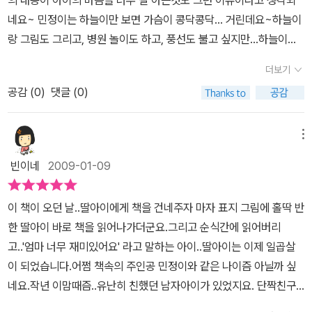
는듯 반갑게 민정이를 반기고자연스레 환자가 되어 체온계를 입에 물
네요~ 민정이는 하늘이만 보면 가슴이 콩닥콩닥... 거린데요~하늘이
고 벤치에 누워 헤벌쭉 웃고 있는 민정이의 행복한 모습에 풋~ 우습
랑 그림도 그리고, 병원 놀이도 하고, 풍선도 불고 싶지만...하늘이는
이 터져나온다.그렇게 민정이의 콩닥병은 깨끗하게 나았다~ 용감한
늘 수아랑 그렇게 놀아요~민정이가 나무 뒤에서 엿보고 있는 모습이
민정이 콩닥거리는 콩닥병을 이겨낸 민정이. 그래 잘~했어!!
더보기
어릴적 그때처럼 참 와닿더라구요.지금 아이가 그런 콩닥병에 걸려있
공감 (
0
)
댓글 (0)
는듯 해서 이 책을 읽으면서 진지해 짐을 느꼈답니다. 수아처럼 예쁜
리본도, 치마를 입으면 놀아줄까?민정이는 고래를 잡으러 갑니다. 그
건 꿈이었지만 아이다운 상상이 너무 이쁘게만 보이네요 ^^결국 민정
메뉴
이는 큰 용기를 내어봅니다.할수있어! 할수있어!!! '나랑 같이 놀면 안
빈이네
2009-01-09
돼?'마침 잘 되었다면서 하늘이는 민정이와 함께 놀게 되네요~하늘
이와 수아랑 병원놀이하는 민정이의 표정을 보면 참 행복해 보이죠?
이 책이 오던 날..딸아이에게 책을 건네주자 마자 표지 그림에 홀딱 반
아들의 한학기동안 정말 친했던 여자친구가 있었답니다.그런데 왠일
한 딸아이 바로 책을 읽어나가더군요.그리고 순식간에 읽어버리
인지... 겨울이 다가오는 요즘에는 그 친구가 잘 안놀아주고, 다른 친
고..'엄마 너무 재미있어요' 라고 말하는 아이..딸아이는 이제 일곱살
구와 역할놀이(소꿉놀이)를 한다는거예요.무지 고민하며, 속상해 하
이 되었습니다.어쩜 책속의 주인공 민정이와 같은 나이즘 아닐까 싶
는 아이에게 어떻게 말해야 할지 난감했답니다.아직 어리다고 생각했
네요.작년 이맘때즘..유난히 친했던 남자아이가 있었지요. 단짝친구
던 아이에게 정말 이런 고민이 진지한걸까? 싶었는데...이 책을 읽으
라며 친구 이야기를 하는..그래서 남자아이 좋아하는구나 하고 아이
니 아이에게는 정말 병이 될만큼 큰 일인것 같네요. 나도 이런적이 있