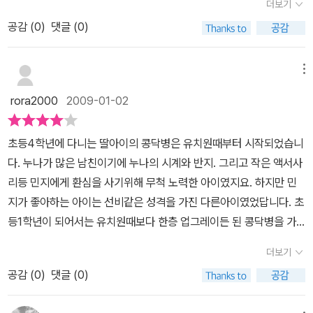
더보기
를 몇번 놀렸었는데 이후로 아이는 남자친구에 대해 이야기를 하지
었던가? 너무 까마득한 옛날 일이라...아이의 마음을 잘 알아주며 해
공감 (
0
)
댓글 (0)
않더군요.슬며시 물어봤더니 엄마한테는 말 안한답니다. 자꾸 놀리는
결책을 내어주는 책 덕분에 겨울방학이 짧았으면 합니다.얼른 가서
엄마가 얄밉기도 하지만 아이는 쑥쓰러웠던 것 같아요.그런 맘이..책
'같이 놀면 안돼?'라고 말할거라고 하네요 ^^그런데 책속의 하늘이처
속에 고스란히 담겨 있으니..아이는 이 책을 소중히 가슴에 품더군요.
메뉴
럼 바로 승낙해줄지 걱정이랍니다.엄마! 현승이도 내가 이렇게 말하
자신만의 책이라고 아무도 보지 말라는 딸 아이의 모습속에 그 맘이
면 놀아줄까?그럼~~~ 화내지 말고 같이 놀자고 얘기해봐^^아들의
rora2000
2009-01-02
느껴지더군요.이 책은민정이의 첫 사랑이 담겨 있습니다.하늘이와 말
콩닥병도 말하고 나면 나을수 있었으면 좋겠습니다.
을 하고 싶지만 그 첫마디가 두려운..그리고 하늘이와 항상 함께하는
초등4학년에 다니는 딸아이의 콩닥병은 유치원때부터 시작되었습니
수아가 늘 부러운..하늘이의 말 때문에 엉뚱한 꿈을 꾸기도 하고..안
다. 누나가 많은 남친이기에 누나의 시계와 반지. 그리고 작은 액서사
입던 치마도 입고 자신을 처음으로 꾸며보기도 하는..늘상 하늘이 주
리등 민지에게 환심을 사기위해 무척 노력한 아이였지요. 하지만 민
변만을 맴도는 민정이..하지만 그래선 자신을 알아주는 사람이 하나
지가 좋아하는 아이는 선비같은 성격을 가진 다른아이였었답니다. 초
도 없지요.어른들의 사랑에서도 필요한것이 용기이듯..아이들의 맘속
등1학년이 되어서는 유치원때보다 한층 업그레이든 된 콩닥병을 가
에도 그런 용기가 필요한 것 같습니다.민정이 역시 그런 용기를 스스
지게 되었답니다. 사랑의 하트를 색종이로 접어서 편지를 보내기도
로 깨닫게 되죠.한발 다가선다는 것..용기를 내서 말을 걸을 수 있다는
더보기
하고, 함께 놀러가면 옆에 잘 가지도 못하고, 수줍은 1학년 꼬마아이
것은어쩜 자신의 맘을 보여주는 한 방법이 아닐까요.이 책은 이제 막
공감 (
0
)
댓글 (0)
의 귀여운 사랑의 모습은 보는 엄마의 마음도 즐겁고 색다른 경험이
책을 혼자 볼 수 있는 아이들에게 참 좋은 것 같아요.그 나이 또래의
기도 했었답니다.. 지금 4학년, 여전히 딸아이는 콩닥거리는 남자친
맘을 제대로 표현했다는 점도 좋지만두세줄 가량의 문장속에 민정이