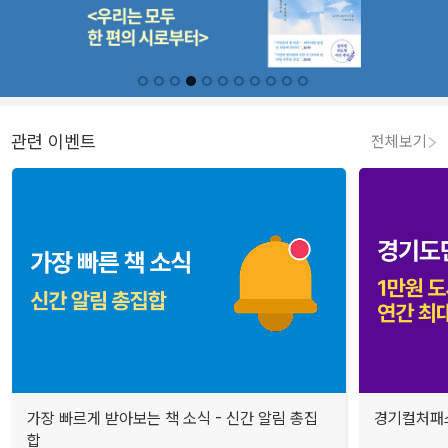
관련 이벤트
전체보기
가장 빠르게 받아보는 책 소식 - 신간 알림 총집
경기컬처패스
합