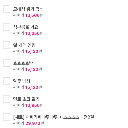
모래성 쌓기 공식
판매가
13,500
원
심부름을 가요
판매가
13,050
원
열 개의 인형
판매가
15,120
원
호호호호박
판매가
15,120
원
달꽃 밥상
판매가
15,120
원
민트 초코 딸기
판매가
13,950
원
[세트] 이파라파냐무냐무 + 츠츠츠츠 - 전2권
판매가
29,970
원