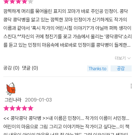
더 친하게 지낸다 .그 모습을 보면서 부럽기도 하지만 용기있게 나서
깜찍하게 머리를 묶어올린 표지의 꼬마가 바로 주인공 민정이. 콩닥
서 말 한마디 못하는 민정이의 모습이 너무도 귀엽게 그려진다. 어떤
콩닥 콩닥병을 앓고 있는 깜찍한 꼬마 민정이가 신기하게도 작가의
어른은 무슨 어린 아이가...라고 할지 모르지만 분명 어린 아이들에게
이름과 같아서 '혹시 작가의 어린시절 이야기?'가 아닐까 퍼뜩 생각이
도 이성에 대한 관심이 존재한다. 대부분 어리다는 이유로 우습게 생
스친다.^^자신의 귀에 청진기를 꽂고 가슴에서 울리는 '콩닥콩닥'소리
각되거나 무시되기 십상이지만 작가는 어린이들의 이런 세심한 부분
를 듣고 있는 민정의 마음속에 바로바로 민정이를 콩닥병이 들게한
을 포착했나 보다.과연 끝이 어떨까 궁금했는데 작가는 유아기 때에
이하늘~자신의 심장이 콩닥콩닥 뛰는 걸 콩닥병이라고 생각하는 민
맞는 결론으로 마무리 지었다. 용기를 내서 함께 놀고 싶다고 말한 민
더보기
정이의 형편을 아는지모르는지 하늘이는 항상 수아랑만 놀고 있다.함
정이를 하늘이와 하늘이의 여자 친구는 흔쾌히 받아들이면서 '우리
공감 (
0
)
댓글 (0)
께 시소를 타고 있는 하늘이랑 수아를 나무뒤에서 몰래 보고 있는 민
같이 놀자~'라고 한다. 이 무렵 아이들은 '누구 아니면 누구'라기 보다
정이의 모습에 살짝 짠~한 마음이 들기도 한다.수아랑 함께 그림도
는 모두 같이 어울려 노는 방법을 배우는 것 같다. 용기 내서 말하니까
그리고 병원 놀이도 하고 풍선도 부는 하늘이를 보기만해도 민정이의
메뉴
마음의 콩닥병도 없어지면서 좋아하는 더 많은 친구들과 놀 수 있다
가슴은 콩닥콩닥. 수아가 되고픈 마음까지 생겨나고......결국 자신의
는 사실. 우리 아이들도 이 사실을 잘 알고 있을게다^^
그린나라
2009-01-03
콩닥거리는 심장소리를 견뎌내지 못한 것인지 아니면 이겨낸 것인지
용기를 내어 '하늘이'를 외쳐부르는 민정이의 꼭 감은 두 눈과 빨개진
<< 콩닥콩닥 콩닥병 >>내 이름은 민정이... 작가의 이름이 서민정...
얼굴이 마치 폭탄이 터진 것 같다. 민정이의 콩닥거리던 심장이 뻥!하
어린이의 마음으로 그림 그리고 이야기하는 작가이고 싶다는...이 책
고 터진듯~때마침 병원놀이를 하고있던 하늘이와 수아는 기다렸다
의 내용이 아이의 마음을 너무 잘 아는것도 그런 이유이라고 생각되