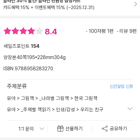
알라딘 30% 할인! 알라딘 만권당 삼성카드
카드혜택 15% + 이벤트혜택 15% (~2025.12.31)
8.4
100자평 1편
리뷰 9편
세일즈포인트
154
양장본
40쪽
195*228mm
304g
ISBN 9788958283270
주제분류
신간알림 신청
유아
>
그림책
>
_나라별 그림책
>
한국 그림책
유아
>
_주제별 책읽기
>
인성/감성
>
우리는 친구
선물하기
공유하기