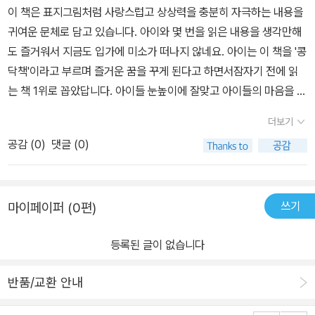
이 책은 표지그림처럼 사랑스럽고 상상력을 충분히 자극하는 내용을
많이 놀고 싶은데 민정이는 그게 어렵습니다.왜냐하면........하늘이는
귀여운 문체로 담고 있습니다. 아이와 몇 번을 읽은 내용을 생각만해
수아랑만 놀기 때문이죠. 그런 모습을 볼 때마다 민정이는 속이 상해
도 즐거워서 지금도 입가에 미소가 떠나지 않네요. 아이는 이 책을 '콩
요.민정이는 수아처럼 머리도 예쁜 리본으로 매고, 예쁜 원피스를 입
닥책'이라고 부르며 즐거운 꿈을 꾸게 된다고 하면서잠자기 전에 읽
으면 하늘이가 놀아주지 않을까 생각합니다.하지만 하늘이는 수아처
는 책 1위로 꼽았답니다. 아이들 눈높이에 잘맞고 아이들의 마음을 잘
럼 꾸민 민정이를 알아주지 않지요.그러다가 한강에 고래가 산다고
읽으니 아이 입에서 이런 말이 나오겠지요? 주인공 민정이는 정말 헤
믿는 하늘이를 위해 커다란 고래를 잡아다 주는꿈을 꾸고 결심을 합
더보기
어스타일만큼 생각하는 것, 말하는 것이 모두 귀엽고 앙증맞은 아이
니다.고래를 잡았던것처럼 용기를 내기로요.할 수 있다는 다짐을 하
공감 (
0
)
댓글 (0)
랍니다. 자기가 좋아하는 하늘이에 대한 감정이 무얼까 하고 계속 의
고, 큰 소리로 하늘이를 부르지요.그리고.....'나랑 같이 놀면 안 돼?'라
문하면서도 스스로 콩닥병이라고 이름을 붙이기도 하고 하늘이를 내
고 큰 소리로 말해요.하늘이는 기쁘게 민정이와 함께 놉니다.셋은 더
내 지켜보고 같이 놀고 싶어하네요. 아이들의 순진무구한마음이 너무
없이 좋은 친구가 되었어요.민정이의 콩닥병도 말끔히 나았고요.*어
쓰기
마이페이퍼 (0편)
나도 잘 담겨있어서 어른들에게는 어쩌면 충격이 될 수도 있을 겁니
린 아이들도 생생하게 느끼는 감정이 있습니다.어른의 그것과 그 의
다. ^^그림이 만화 같은 분위기도 좀 풍기면서 은은한 컬러들로 아이
미가 다를지라도 특별한 누군가에게 기억되는 존재가 되고 싶은 마음
등록된 글이 없습니다
가 좋아하도록 잘 그려져 있고 고래를 상상하기 좋아하는 아이들 마
은 같다고 생각해요.민정이가 하늘이와 친구가 되고 싶어하는 마음이
음이 담긴 그림도 있고, 그만큼 아이들의 상상력을 자극하는 그림들
그런거지요.좋아하는 마음을 감춰두고 상대방이 먼저 나를 알아주기
반품/교환 안내
이 나와서 신나게 환호하며 읽을 수 있네요. 그림만 읽어도 기분이 좋
를 기다리기 보다는적극적으로 친구가 되고자 용기를 내는 민정이가
은 책인데, 내용도 얼마나 순수하고 앙증맞은지 읽는 사람은 아이든
대견합니다.그리고 그런 민정이를 친구로 받아주는 하늘이의 둥근 성