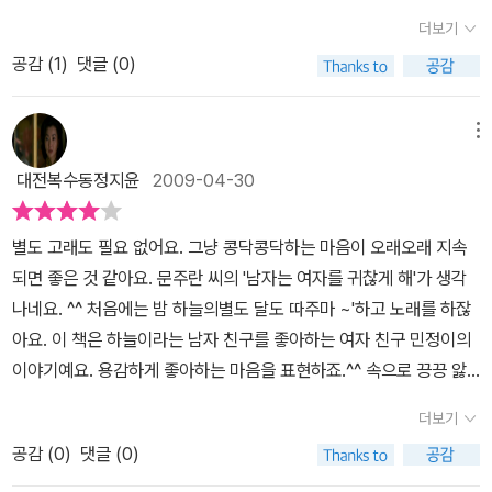
니고 유치원생 아이들에게도 있는 것이다. 책을 보고 있는 6살 아들
더보기
도 콩닥병이 있기는 한걸까? 친구들 이야기를 유심히 듣고 있는것 보
공감 (
1
)
댓글 (0)
면 콩닥병이 있기는 한 것 같다. 민정이는 하늘이랑 놀고 싶은데 하늘
이는 늘 수아하고만 논다. 왜 그럴까? 수아가 이빠서 일까? 그래서 나
름대로 꾸며도 보지만 하늘이는 여전다. 어느날 하늘이는 있는힘을
메뉴
다해 용기를 내어 소리르 지른다. 할말이 있는데... 나랑 같이 놀면 안
대전복수동정지윤
2009-04-30
돼? 하늘이 잘되었다면 놀이에 끼워준다. 콩닥병 큰 소리로 이야기
하면 낫는 병이었다. 사실 우리집 콩닥병은 1학년 첫째 아이이다. 아
별도 고래도 필요 없어요. 그냥 콩닥콩닥하는 마음이 오래오래 지속
이가 소심하고, 자신감이 없으면 엄마가 참 많이 속상하다. 용기없고,
되면 좋은 것 같아요. 문주란 씨의 '남자는 여자를 귀찮게 해'가 생각
소심한 아이들과 함께 읽어보면서 용기를 내어 자신의 마음을 이야기
나네요. ^^ 처음에는 밤 하늘의별도 달도 따주마 ~'하고 노래를 하잖
한다는것이 문제를 해결하는 길이라는 것을 같이 이야기 해 보기에
아요. 이 책은 하늘이라는 남자 친구를 좋아하는 여자 친구 민정이의
참 좋은 책이다. 그리고 어른에게도 시사하는 점이 크다. 그 콩닥병 사
이야기예요. 용감하게 좋아하는 마음을 표현하죠.^^ 속으로 끙끙 앓
실어른들에게도 많으니까...
는 것보다 친구가 되자고 고백한 것은 참 좋네요. 근데 제 생각에는요,
더보기
하늘이가 수아를 좋아하는 감정도 존중을 해주어야 할 것 같네요.^^
공감 (
0
)
댓글 (0)
좋다 싫다는 감정은 억지로 되는 것은 아니거든요. 여기서도 하늘이