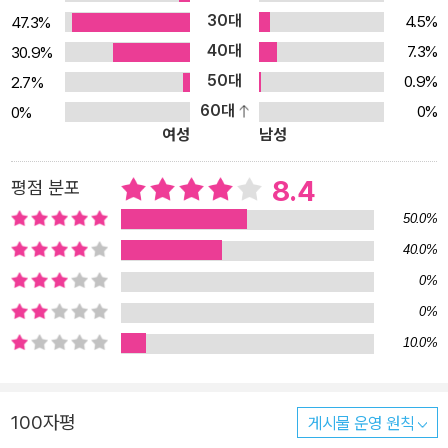
30대
4.5%
47.3%
도 해요. 결혼할 거라고 엄마 아빠에게 당당히 밝히기도 하지요. 아이
40대
들이 이성친구에게 특별한 감정을 갖게 될 때, 어른들은 그것을 자연
7.3%
30.9%
스러운 것으로 인정하고 이해해 주기보다는 “애들이 뭘” 하며 무시하
50대
0.9%
2.7%
거나 놀려대기도 해요. 하지만 콩닥콩닥거리는 이 낯선 감정이 사실
60대
0%
0%
여성
남성
은 건강하고 아름다운, 귀중한 감정이라는 걸 아이가 자연스럽게 받
아들일 수 있도록 해줘야 합니다. 그러한 과정을 통해 아이들은 감정
8.4
평점 분포
을 잘 다룰 수 있을 뿐 아니라 친구 맺기나 아이들의 사회생활도 잘 해
낼 수 있게 됩니다. 『콩닥콩닥 콩닥병』은 이성친구에게 관심을 갖는
50.0%
아이들의 마음을 잘 읽어주고, 어른들에게도 순수한 사랑의 설렘, 기
40.0%
쁨을 안겨주는 책입니다. 2. 일곱 살도 사랑, 사랑을 한다고요! 그런데
0%
일곱 살짜리 사랑도 사랑이냐고요? 무슨 말씀! 일곱 살짜리의 사랑을
0%
담은 이 작고 귀여운 이야기 속에 사랑의 기본 법칙이 다 들어있어요.
10.0%
하나, 나를 있는 모습 그대로 받아들이고, 나를 먼저 사랑한다. 폭탄
머리에 씩씩한 민정이, 아무것도 모르는 소년 같던 민정이에게 마음
설레게 하는 이성친구가 생기다니! 그러나 하늘이는 수아하고만 놀아
100자평
게시물 운영 원칙
요. 민정이는 하늘이에게 잘 보이기 위해 수아처럼 예쁘게 머리를 빗