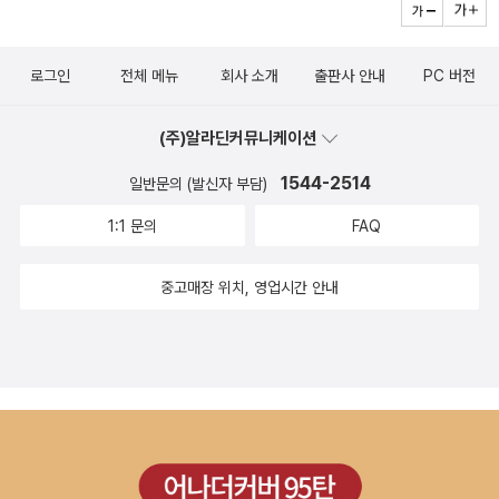
어른이든 가리지 않고 민정이의 팬이 되지 않을까 싶네요.이렇게 아
격도 이쁘고요. 실제로 아이들의 생활은 민정이와 하늘이처럼쉽게 이
름다운 동심으로 돌아가서 순수하게 사물과 사람들을 바라보고 꿈꿀
어지지못 할 수도 있습니다.저희 아이와 그 친구 아이처럼요.하지만
로그인
전체 메뉴
회사 소개
출판사 안내
PC 버전
수 있는 행복을 잠시 생각해보게 해주는 기분좋은 이야기와 그림들에
자신의 감정을 묻어두지 않고드러내서 문제를 해결하는점은친구 관
박수를 보내고 싶어요. 이런 이야기와 그림을 보고 읽는 아이들은 얼
계를 형성하는 아이들에게 꼭 필요하다고 생각합니다.이 책 <콩닥콩
(주)알라딘커뮤니케이션
마나 행복할까요? ^^
닥 콩닥병>은 바로 그 방법을 알려주고 있습니다.오늘, 3월이면 유치
1544-2514
원에 갈 둘째 방글이에게 이 책을 읽어 주었어요.유치원에 가면 방글
일반문의 (발신자 부담)
이게도 남자든 여자든 친하게 지내고 싶은 친구가 생기겠지요.그럴때
1:1 문의
FAQ
'나, 너랑 친하게 지내고 싶어, 같이 놀자.'라고 씩씩하게 말 할 수 있기
를 바랍니다.<콩닥콩닥 콩닥병>을 읽었으니 잘 하겠지요? ^^*
중고매장 위치, 영업시간 안내