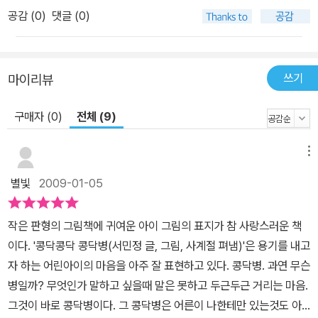
공감 (
0
)
댓글 (0)
돼?” 수아랑 같이 놀던 하늘이가 마침 잘됐대요, 친구가 한 명 필요했
다고. 속도 없는 우리의 민정이는 수아가 하는 간호사 역할을 탐내지
도 않아요. 환자로 전락했다고 실망하지도 않아요. 그저 헤벨레 입을
벌리고 행복에 겨워하는 민정이! 이런 민정이를 어찌 사랑하지 않을
쓰기
마이리뷰
수 있겠어요? 때론 이런 저런 계산이 필요없는 거라고요. 그저 옆에
구매자 (0)
전체 (9)
있기만 해도, 그것만으로도 충만해지는 것, 이게 사랑 아닐까요? 보
세요, 아무것도 모를 것 같은 일곱 살 민정이가 사랑의 기본 법칙을 다
실천했어요. 그래서 이제 콩닥병이 다 나았죠. 사랑의 열병, 콩닥병은
메뉴
말하면 낫는 병이거든요. 이래도 일곱 살 사랑을 인정하지 않으실 건
별빛
2009-01-05
가요? 『콩닥콩닥 콩닥병』, 아이가 사랑에 빠졌을 때, 콩닥병에 걸렸
을 때 건네주세요. 그리고 어른들도 살짝 훔쳐 보세요. 지금 사랑에 빠
작은 판형의 그림책에 귀여운 아이 그림의 표지가 참 사랑스러운 책
진 사람, 빠질 사람, 사랑에 빠졌던 과거를 되새겨 보고 싶은 사람까지
이다. '콩닥콩닥 콩닥병(서민정 글, 그림, 사계절 펴냄)'은 용기를 내고
모두가 빙그레 웃을 수 있을 거예요.
자 하는 어린아이의 마음을 아주 잘 표현하고 있다. 콩닥병. 과연 무슨
병일까? 무엇인가 말하고 싶을때 말은 못하고 두근두근 거리는 마음.
그것이 바로 콩닥병이다. 그 콩닥병은 어른이 나한테만 있는것도 아