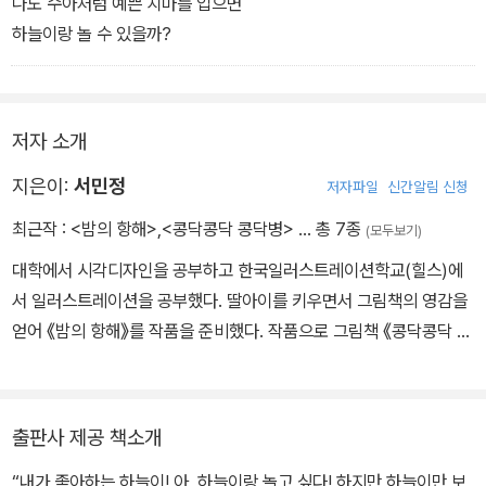
나도 수아처럼 예쁜 치마를 입으면
하늘이랑 놀 수 있을까?
저자 소개
지은이:
서민정
저자파일
신간알림 신청
최근작 :
<밤의 항해>
,
<콩닥콩닥 콩닥병>
… 총 7종
(모두보기)
대학에서 시각디자인을 공부하고 한국일러스트레이션학교(힐스)에
서 일러스트레이션을 공부했다. 딸아이를 키우면서 그림책의 영감을
얻어 《밤의 항해》를 작품을 준비했다. 작품으로 그림책 《콩닥콩닥 콩
닥병》이 있다.
출판사 제공 책소개
“내가 좋아하는 하늘이! 아, 하늘이랑 놀고 싶다! 하지만 하늘이만 보