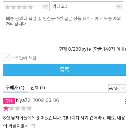
카테고리
어보기도 하고, 수아처럼 예쁜 리본도 해 보고, 수아처럼 예쁜 치마도
입어보지만 하늘이는 민정이를 쳐다보지도 않아요. 사랑하면 내가 작
아 보이잖아요. 나름 괜찮은 줄 알았던 내가 초라해 보이는 법이잖아
요. 그렇다고 예쁜 수아처럼 되면 하늘이랑 놀 수 있을까요? 아니에
요. 있는 모습 그대로가 가장 사랑스러운 거에요. 폭탄 머리도 사랑스
런 내 모습! 어리버리한 것도 사랑스런 내 모습! 힘 세고 용감한 건 더
현재
0
/280byte (한글 140자 이내)
많이 사랑스런 내 모습이에요! 사랑하기 위해 필요한 가장 기본적인
스포일러 포함
자세는, 자신을 받아들이고 사랑하는 것이랍니다. 둘, 여자가 먼저 하
등록
면 어때? 고백한다! 하늘이에 대한 사랑이 커지기만 하던 어느날 밤,
민정이는 하늘이를 위해 한강에서 고래를 잡아다 주는 꿈을 꿉니다.
하늘이를 위해서라면 한강에서 고래도 잡은 민정인데, 그까짓 말 한
구매자 (1)
전체 (1)
번 못 걸어보겠어요? 꿈에서 용기를 얻은 민정이는 하늘이에게 자신
biya72
2009-03-06
의 마음을 전하기로 결심합니다. 여자 아이라고 먼저 고백하지 말란
메뉴
법도 없지요! 그간 하늘이 앞에서 우물쭈물 대기만 하던 민정이는 민
8살 남자아들에게 읽어줬습니다. 첫마디가 사기 같애라고 해요. 내용
정이 식으로 문제를 멋지게 해결합니다. 셋, 질투는 금물! 괜한 시간
이 와닿지않네
낭비 말고 그와의 시간을 만끽한다! “야! 이하늘! 나랑 같이 놀면 안