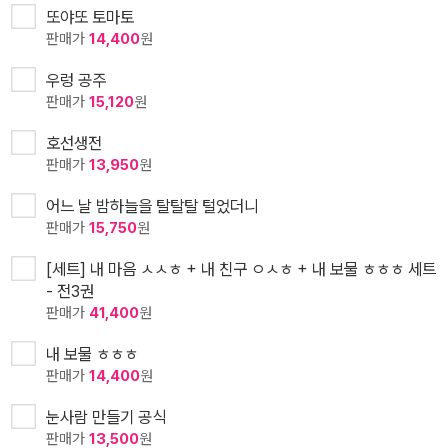
또야또 토마토
판매가
14,400
원
우렁 공주
판매가
15,120
원
호선생전
판매가
13,950
원
어느 날 밤하늘을 탈탈탈 털었더니
판매가
15,750
원
[세트] 내 마음 ㅅㅅㅎ + 내 친구 ㅇㅅㅎ + 내 보물 ㅎㅎㅎ 세트
- 전3권
판매가
41,400
원
내 보물 ㅎㅎㅎ
판매가
14,400
원
눈사람 만들기 공식
판매가
13,500
원