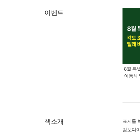
이벤트
8월 특
이동식 
책소개
표지를 
캄보디아