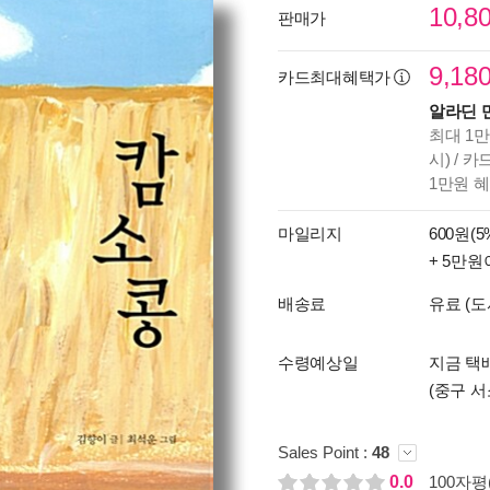
10,8
판매가
9,18
카드최대혜택가
알라딘 
최대 1만
시) / 
1만원 
마일리지
600원(5
+ 5만원
배송료
유료 (도
수령예상일
지금 택배
(중구 서
Sales Point :
48
0.0
100자평(