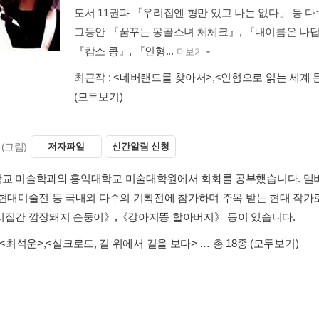
도서 11권과 「우리집엔 형만 있고 나는 없다」 등 
그동안 『꿈꾸는 몽골소녀 체체크』, 『내이름은 나답게
『캄소 콩』, 『인형...
더보기
최근작 :
<네버랜드를 찾아서>
,
<인형으로 읽는 세계 
(모두보기)
(그림)
저자파일
신간알림 신청
교 미술학과와 홍익대학교 미술대학원에서 회화를 공부했습니다. 멜버른
중현대미술전 등 국내외 다수의 기획전에 참가하며 주목 받는 현대 작가
시집간 깜장돼지 순둥이》,《강아지똥 할아버지》 등이 있습니다.
<최석운>
,
<실크로드, 길 위에서 길을 보다>
… 총 18종
(모두보기)