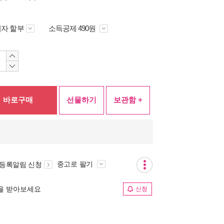
자 할부
소득공제 490원
바로구매
선물하기
보관함 +
중고로 팔기
 등록알림 신청
림을 받아보세요
신청