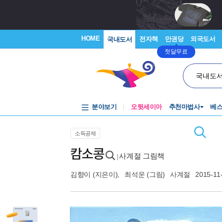
HOME
전자책
만권당
외국도서
국내도서
첫달무료
국내도
분야보기
오뒷세이아
추천마법사
베
소득공제
캄소콩
사계절 그림책
|
김향이
(지은이),
최석운
(그림)
사계절
2015-11