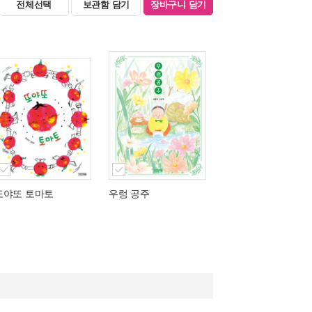
전체선택
보관함 담기
장바구니 담기
또야또 토마토
우렁 공주