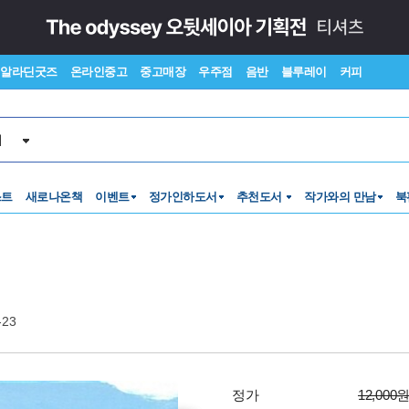
알라딘굿즈
온라인중고
중고매장
우주점
음반
블루레이
커피
서
스트
새로나온책
이벤트
정가인하도서
추천도서
작가와의 만남
북
-23
정가
12,000