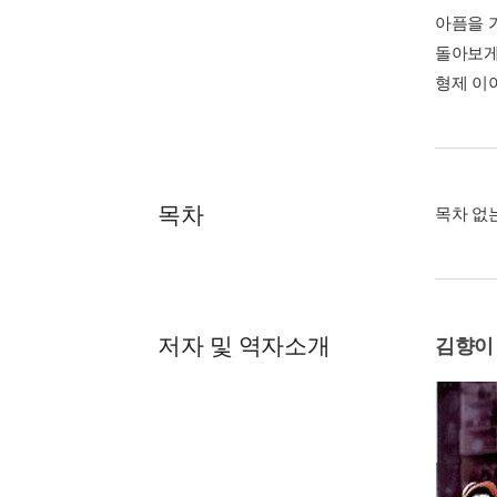
아픔을 
돌아보게
형제 이
목차
목차 없
저자 및 역자소개
김향이