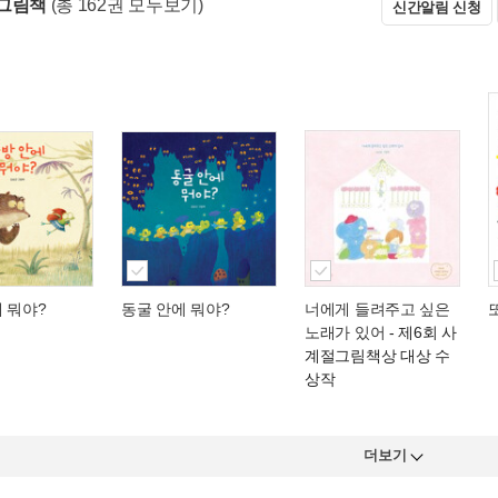
그림책
(총 162권 모두보기)
신간알림 신청
 뭐야?
동굴 안에 뭐야?
너에게 들려주고 싶은
노래가 있어
- 제6회 사
계절그림책상 대상 수
상작
더보기