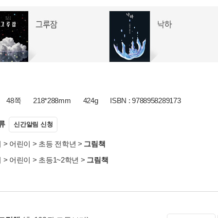
48쪽
218*288mm
424g
ISBN : 9788958289173
류
신간알림 신청
서
>
어린이
>
초등 전학년
>
그림책
서
>
어린이
>
초등1~2학년
>
그림책