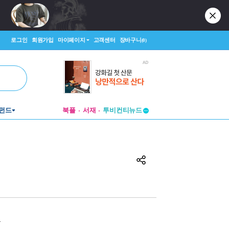
로그인
회원가입
마이페이지
고객센터
장바구니
(0)
펀드
북플
서재
투비컨티뉴드
창작플랫폼
투비컨티뉴드
원