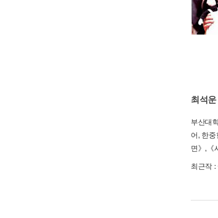
최석운
부산대학
어, 한
면》,《
최근작 :