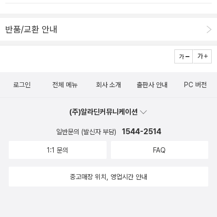
뮤직앱에서 가사를 펼쳐놓고 그걸 보면서 따라부른다. 그러니까 bab
e 에서는 남자가 오랜만에 여자한테 전화했는데 잘못된 번호라 했고
반품/교환 안내
여자 살던 집에 찾아가니 한 올드맨이 그녀는 이사갔다고 하고 가진
게 전화번호 뿐이라며 그녀에게 전화를 해 새로운 주소를 확인하라고
하는거다. 그래서 남자가 전화를 걸었고 여자가 받았단 말야? 너 어
디 있었냐, 내가 돌아왔다, 내가 다시 왔다 남자가 애절하게 노래를 하
로그인
전체 메뉴
회사 소개
출판사 안내
PC 버전
는거다. 이 정도까지가 내가 기억하는 이 노래의 내용이었다. 아니 그
런데 마지막에 이게 뭐죠???Just as I looked away, I saw a fac
(주)알라딘커뮤니케이션
e behind youA little boy stood at your doorAnd as I looked
again I saw his face was shiningHe had my eyes he had my
1544-2514
일반문의 (발신자 부담)
smile..... 네??????????그러니까, 오랜만에 드디어 그녀를 찾아갔
1:1 문의
FAQ
는데 그녀 뒤에 서 있는 리틀 보이.. 환하게 빛나는 리틀 보이의 얼굴
을 보니 오오, 그는 나의 눈을 가졌고 나의 미소를 가졌.....
중고매장 위치, 영업시간 안내
네?????????그러니까, 내가 떠난 뒤에 그녀는 나의 아이를 낳고 그
아이를 키웠다는 거잖아? 왓 더 뻑... 콘돔을 안쓴거야? 그래서 그녀
로 하여금 아빠 없이 아이를 혼자 낳고 키우게 한거야?왓더독박육아.