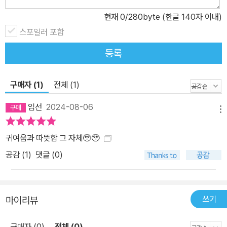
현재
0
/280byte (한글 140자 이내)
스포일러 포함
등록
구매자 (1)
전체 (1)
임선
2024-08-06
메뉴
귀여움과 따뜻함 그 자체🥹🥹
공감 (
1
)
댓글 (0)
쓰기
마이리뷰
구매자 (0)
전체 (0)