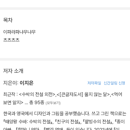
목차
이파라파냐무냐무
츠츠츠츠
저자 소개
지은이:
이지은
저자파일
신간알림 신청
최근작 :
<수박의 전설 외전>
,
<[큰글자도서] 울지 않는 달>
,
<먹어
보면 알지>
… 총 95종
(모두보기)
한국과 영국에서 디자인과 그림을 공부했습니다. 쓰고 그린 책으로는
『태양왕 수바: 수박의 전설』, 『친구의 전설』, 『팥빙수의 전설』, 『종이
아빠』, 『할머니 엄마』, 『빨간 열매』 등이 있습니다. 2021년에 『이파