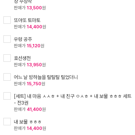
상 수상작
판매가
13,500
원
또야또 토마토
판매가
14,400
원
우렁 공주
판매가
15,120
원
호선생전
판매가
13,950
원
어느 날 밤하늘을 탈탈탈 털었더니
판매가
15,750
원
[세트] 내 마음 ㅅㅅㅎ + 내 친구 ㅇㅅㅎ + 내 보물 ㅎㅎㅎ 세트
- 전3권
판매가
41,400
원
내 보물 ㅎㅎㅎ
판매가
14,400
원