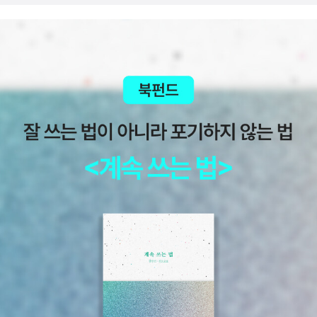
하아- 이게 무슨 일이야. 베이비가 아니라 리틀 보이이고 엄마 품에
안겨잇는게 아니라 stood 라니, 그렇다면 아이는 어느정도 나이를
먹은게 아닌가. 그러는 동안 내내 아빠라는 인간은 자신의 아이가 있
는지도 모르고 살고 있었다는 거잖아. 히융- 노랫속 여자분, 몰랐습니
다. 독박육아 하고 있는지 몰랐어요. 흑흑. 내가 미안해할 건 아니지
만, 아무튼 그렇습니다. 어디서 헤매다가 이제야 아이를 찾아와, 이제
라도 아이에게 최선을 다해라 진짜. 하긴 지금이라도 온게 어디냐. 다
늙어서 죽기 직전에 솔베이지 찾아온 페르귄트보다는 낫지. 페르귄트
이 개쌍놈.. (갑분페르귄트욕) 어제는 다정한 알라디너가 보내준 선
물이 도착했다. 아가 조카(아니고 네 살)랑 같이 읽으라며 보내준 책
이었다. 알라디너 들, 나 볼 책도 주고 내 조카 볼 책도 주고 그리고 간
식도 주고 ㅠㅠㅠㅠㅠㅠㅠㅠㅠㅠㅠㅠㅠㅠ짜잔-아가조카에게 영상통
화를 걸어서 고모 친구가 책 보내줬어~ 했더니 보여달라고 해 영상을
통해 책을 보여주었다. 나중에 고모가 이 책 집에 가져가고 읽어줄게
~ 했더니 '지금 읽어줘! ' 한다. 내용 궁금하다고. 으응? 아니, 지금은
좀... 아 조카 너무 귀여워 너무 예쁘다. 세상 수줍음 많은 아가인데 제