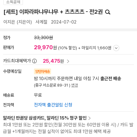
소득공제
[세트] 이파라파냐무냐무 + 츠츠츠츠 - 전2권
이지은
(지은이)
사계절
2024-07-02
정가
33,300원
29,970
판매가
원
(10% 할인) +
마일리지 1,660원
25,475
카드최대혜택가
원
수령예상일
양탄자배송
밤 10시까지 주문하면 내일 아침 7시
출근전 배송
(중구 서소문로 89-31 )
변경
배송료
무료
전자책
전자책 출간알림 신청
알라딘 만권당 삼성카드, 알라딘 15% 청구 할인
최대 1만원 또는 2만원 할인(전월 30만원 또는 60만원 이용 시) / 카드 발
급월 +1개월까지는 전월 실적이 없어도 최대 1만원 혜택 제공