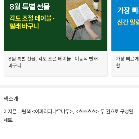
8월 특별 선물. 각도 조절 테이블 · 이동식 빨래
가장 빠르게
바구니
합
책소개
이지은 그림책 <이파라파냐무냐무>, <츠츠츠츠> 두 권으로 구성된
세트.