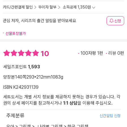
카드/간편결제 할인
무이자 할부
소득공제 1,350원
관심 저자, 시리즈의 출간 알림을 받아보세요
신청
선물포장불가
10
100자평 1편
리뷰 0편
세일즈포인트
1,593
양장본
140쪽
293*212mm
1083g
ISBN K242931139
세트도서는 개별 서지 정보를 제공하지 못하는 경우가 있습니다. 각
권의 상세 페이지를 참고하시거나
1:1 상담
을 이용해 주십시오.
주제분류
신간알림 신청
유아
>
그림책
>
_나라별 그림책
>
한국 그림책