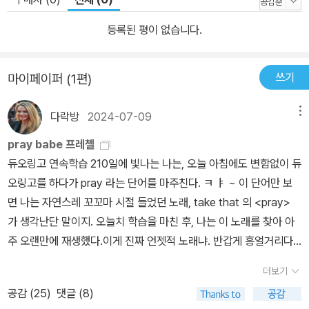
등록된 평이 없습니다.
쓰기
마이페이퍼 (1편)
다락방
2024-07-09
메뉴
pray babe 프레첼
듀오링고 연속학습 210일에 빛나는 나는, 오늘 아침에도 변함없이 듀
오링고를 하다가 pray 라는 단어를 마주친다. ㅋ ㅑ ~ 이 단어만 보
면 나는 자연스레 꼬꼬마 시절 들었던 노래, take that 의 <pray>
가 생각난단 말이지. 오늘치 학습을 마친 후, 나는 이 노래를 찾아 아
주 오랜만에 재생했다.이게 진짜 언젯적 노래냐. 반갑게 흥얼거리다
가, 이 노래랑 셋트로 따라다니는 <babe> 도 연속해서 듣는다.꼬꼬
더보기
마 시절에 가사를 외워 따라부르던 노래이기 때문에 자연스레 흥얼거
공감 (
25
)
댓글 (8)
리게 됐는데 아뿔싸, 생각보다 많이 가사를 까먹었네? 나는 아이폰