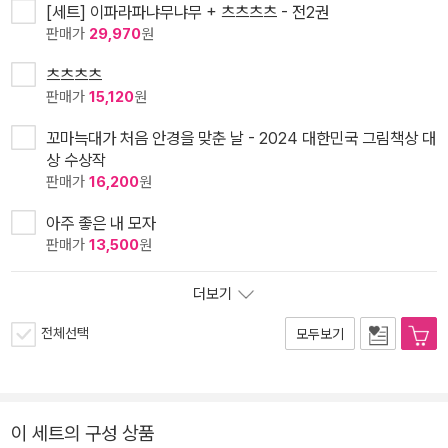
[세트] 이파라파냐무냐무 + 츠츠츠츠 - 전2권
판매가
29,970
원
츠츠츠츠
판매가
15,120
원
꼬마늑대가 처음 안경을 맞춘 날 - 2024 대한민국 그림책상 대
상 수상작
판매가
16,200
원
아주 좋은 내 모자
판매가
13,500
원
더보기
전체선택
모두보기
이 세트의 구성 상품