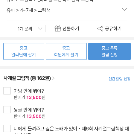
유아
>
4~7세
>
그림책
선물하기
공유하기
중고
중고
중고 등록
알라딘에 팔기
회원에게 팔기
알림 신청
사계절 그림책 (총 162권)
신간알림 신청
가방 안에 뭐야?
판매가
13,500
원
동굴 안에 뭐야?
판매가
13,500
원
너에게 들려주고 싶은 노래가 있어 - 제6회 사계절그림책상 대