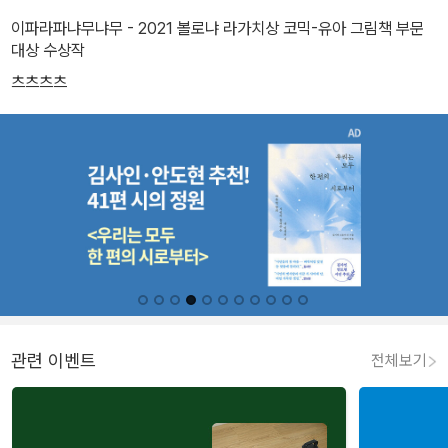
이파라파냐무냐무 - 2021 볼로냐 라가치상 코믹-유아 그림책 부문
대상 수상작
츠츠츠츠
관련 이벤트
전체보기