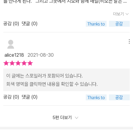
를 만나게 된다. 그리고 그곳에서 지오와 함께 매일(비오는 날은 빼
고)소꿉놀이를 한다. 그러다 지오가 물고기를 잡아오고, 연지는 물
더보기
고기를 보고 ‘진짜 요리’를 하고 싶어진다. 그러다 되돌릴 수 없는 큰
공감 (
0
)
댓글 (0)
사건이 벌어지는데,이 장면에서는 그림책을 보고 있다가 나도 함께
고함을 질렀다. 해당 장면에 등장인물들도 충격을 받고현실을 마주
한다.아이들에게는 더 이상 돌아갈 수 없는 환상 세계가 끊긴다. 그
메뉴
리고 연지는 좀더 큰 어린이가 된 뒤그 때의 사건 속 물고기에게 미안
alice1218
2021-08-30
해하며지오의 행방에 대해 궁금해한다. 그림책이 환상의 세계에서
갑작스럽게 현실의 세계로 빠져나와책을 덮고 오는 충격감이 컸던 것
같다.작가님은 생명의 소중함을 알려주시려는 것일까돌이킬 수 없는
이 글에는 스포일러가 포함되어 있습니다.
순간에 대해 알려주시려는 것일까이런 저런 생각이 많이 들었다.하지
회색 영역을 클릭하면 내용을 확인할 수 있습니다.
만 누구나 그 순간이 오지 않을까.아이에서 다시 돌아갈 수 없는 그 순
공감 (
0
)
댓글 (0)
간.생명을 결코 가볍게 다룰 수 없다고 깨닫는 그 순간. 책을 읽고 그
순간들에 대해이야기해 볼 수 있을 듯하다.https://youtu.be/v1w
DviT2McU
5편 더보기