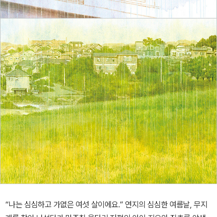
“나는 심심하고 가엾은 여섯 살이에요.” 연지의 심심한 여름날, 무지