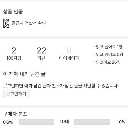
게 여름비가 내린 날, 무지개를 잡으러 나섭니다. 한 번도 동네 울타리
밖으로 가본 적이 없는 여섯 살 아이가 ‘가엾고 심심한’ 여섯 살의 일
상품 인증
상을 쏙 빠져나와 어느 날 불쑥 다른 길을 가 봅니다. 이제는 훌쩍 자
공급자 적합성 확인
라서 소꿉놀이에 동참해 주지 않는 언니가 ‘어른들을 다 믿으면 안 된
다고, 풀 속에는 요정이 살고 있을지도 모른다고’ 슬쩍 던진 말을 떠올
리며 잘 정돈된 동네를 벗어납니다. 무지개는 놓치고 말았지만, 연지
읽고 싶어요 1명
2
22
0
는 지오를 만납니다. 지오는 마치 제집인 양 풀꽃과 들판 구석구석을
읽고 있어요 0명
잘 아는 아이입니다. 연지와는 사는 환경이 다르고 노는 법이 달라 보
100자평
리뷰
마이페이퍼
읽었어요 26명
이는 아이면서, 실은 정말 상상 속의 아이가 아닐까, 모호하게 그려진
이 책의 또 다른 주인공입니다. 연지는 지오를 만나면서 살아 있는 풀
이 책에 내가 남긴 글
냄새를 맡고, 열매를 따고, 진짜 새끼 쥐와 진짜 물고기를 소꿉놀이에
로그인하면 내가 남긴 글과 친구가 남긴 글을 확인할 수 있습니다.
초대하게 됩니다. 그리고 이 소꿉놀이의 주인인 연지가 팔딱대는 생
로그인하기
명을 온 감각으로 인식하는 순간, 모든 초대 손님은 페이드아웃되고
시간은 몇 년을 훌쩍 지납니다. 소꿉놀이가 끝나면 황선미 작가는 신
비롭고 꿈같은 세계의 끝에 생명이라는 이정표를 걸어 두었습니다.
구매자 분포
모든 것이 살아 있고 말을 할 수 있다고 믿어지는 세계에서 진짜 살아
10대
0%
0.6%