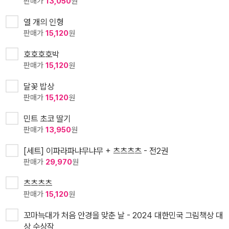
판매가
13,050
원
열 개의 인형
판매가
15,120
원
호호호호박
판매가
15,120
원
달꽃 밥상
판매가
15,120
원
민트 초코 딸기
판매가
13,950
원
[세트] 이파라파냐무냐무 + 츠츠츠츠 - 전2권
판매가
29,970
원
츠츠츠츠
판매가
15,120
원
꼬마늑대가 처음 안경을 맞춘 날 - 2024 대한민국 그림책상 대
상 수상작