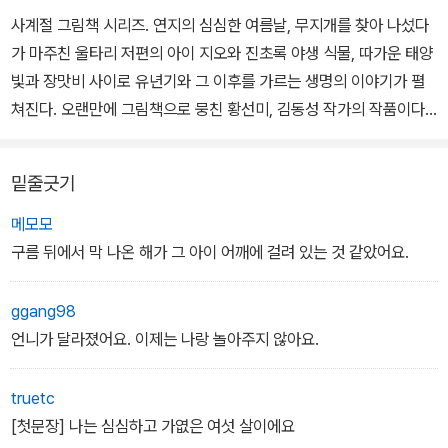
사계절 그림책 시리즈. 연지의 심심한 여름날, 무지개를 찾아 나섰다
가 마주친 울타리 저편의 아이 지오와 진초록 야생 식물, 따가운 태양
빛과 장맛비 사이로 유년기와 그 이후를 가르는 생명의 이야기가 펼
쳐진다. 오랜만에 그림책으로 뭉친 황선미, 김동성 작가의 작품이다.
양육자가 만들어 놓은 환경에서 돌봄을 받는 어린이가 가장 독립적으
밑줄긋기
로 자기 뜻과 상상을 펼칠 수 있는 건 바로 소꿉놀이의 세계일 것이다.
누구의 지시도 받지 않고 내 뜻대로 내 살림을 꾸려 보는 것. 손님을
메모모
초대해 보기도 하고, 먹을 수 없는 것들로 음식을 만들어 놓아도 맛있
구름 뒤에서 막 나온 해가 그 아이 어깨에 걸려 있는 것 같았어요.
게 먹을 수 있는 세계.
ggang98
그래서 이 세계는 모든 가능성을 열고 모든 이방인을 환영한다. 실재
언니가 달라졌어요. 이제는 나랑 놀아주지 않아요.
하면서도 상상인 이 세계에서는 생물이든 무생물이든 새로운 성질을
부여받게 되며, 이 세계의 주인이 될 수 있는 건 어린이뿐, 양육자인
truetc
어른은 손님이 될 수는 있지만 주인이 될 수는 없다.
[첫문장] 나는 심심하고 가엾은 여섯 살이에요