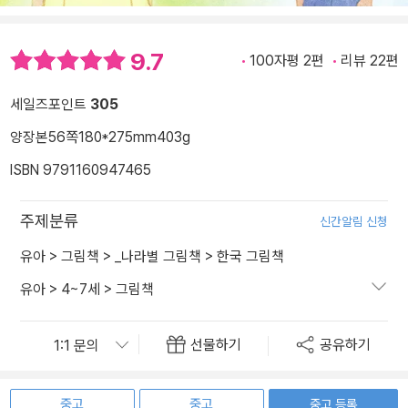
9.7
100자평 2편
리뷰 22편
세일즈포인트
305
양장본
56쪽
180*275mm
403g
ISBN 9791160947465
주제분류
신간알림 신청
유아
>
그림책
>
_나라별 그림책
>
한국 그림책
유아
>
4~7세
>
그림책
선물하기
공유하기
중고
중고
중고 등록