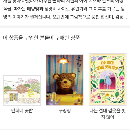
개를 찾아 나섰다가 마주친 울타리 저편의 아이 지오와 진초록 야생
식물, 따가운 태양빛과 장맛비 사이로 유년기와 그 이후를 가르는 생
명의 이야기가 펼쳐집니다. 오랜만에 그림책으로 뭉친 황선미, 김동
성 작가의 신작입니다. 소꿉놀이의 무한한 세계 양육자가 만들어 놓
은 환경에서 돌봄을 받는 어린이가 가장 독립적으로 자기 뜻과 상상
이 상품을 구입한 분들이 구매한 상품
을 펼칠 수 있는 건 바로 소꿉놀이의 세계일 겁니다. 누구의 지시도 받
지 않고 내 뜻대로 내 살림을 꾸려 보는 것. 손님을 초대해 보기도 하
고, 먹을 수 없는 것들로 음식을 만들어 놓아도 맛있게 먹을 수 있는
세계. 그래서 이 세계는 모든 가능성을 열고 모든 이방인을 환영합니
다. 실재하면서도 상상인 이 세계에서는 생물이든 무생물이든 새로운
성질을 부여받게 되며, 이 세계의 주인이 될 수 있는 건 어린이뿐, 양
육자인 어른은 손님이 될 수는 있지만 주인이 될 수는 없습니다. 황선
미 작가와 김동성 작가는 어린이가 중심인 이 작은 세계가 어떻게 쌓
아올려지고 사라질 수 있는지를 깊이 들여다보았습니다. 그리고 이
만희네 꽃밭
구멍청
나는 절대 갑옷을 벗
세계의 주인이 겪어 낸 아름답고 소중한 성장의 이야기를 그렸습니
지 않아
다. 울타리 바깥, 무지개가 피어난 곳 그림책의 주인공 연지는 시원하