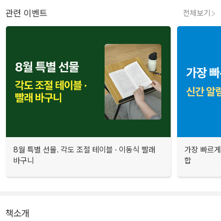
관련 이벤트
전체보기
8월 특별 선물. 각도 조절 테이블 · 이동식 빨래
가장 빠르게
바구니
합
책소개