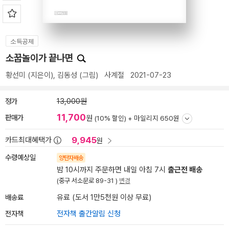
소득공제
소꿉놀이가 끝나면
황선미
(지은이),
김동성
(그림)
사계절
2021-07-23
정가
13,000원
11,700
판매가
원
(10% 할인) +
마일리지 650원
9,945
카드최대혜택가
원
수령예상일
양탄자배송
밤 10시까지 주문하면 내일 아침 7시
출근전 배송
(중구 서소문로 89-31 )
변경
배송료
유료 (도서 1만5천원 이상 무료)
전자책
전자책 출간알림 신청