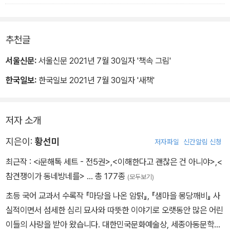
황선미 작가와 김동성 작가는 어린이가 중심인 이 작은 세계가 어떻
게 쌓아올려지고 사라질 수 있는지를 깊이 들여다보았다. 그리고 이
추천글
세계의 주인이 겪어 낸 아름답고 소중한 성장의 이야기를 그렸다.
서울신문:
서울신문 2021년 7월 30일자 '책속 그림'
한국일보:
한국일보 2021년 7월 30일자 '새책'
저자 소개
지은이:
황선미
저자파일
신간알림 신청
최근작 :
<i문해톡 세트 - 전5권>
,
<이해한다고 괜찮은 건 아니야>
,
<
참견쟁이가 동네방네를>
… 총 177종
(모두보기)
초등 국어 교과서 수록작 『마당을 나온 암탉』, 『샘마을 몽당깨비』 사
실적이면서 섬세한 심리 묘사와 따뜻한 이야기로 오랫동안 많은 어린
이들의 사랑을 받아 왔습니다. 대한민국문화예술상, 세종아동문학상,