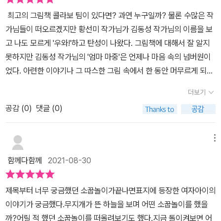
곳을 다닌다. 이 무지개를 쫓던 아이는 지오라는 친구를 만나게 된다.
까요?황선미 작가님은 이 책에서 ‘신비롭고 꿈같은 소꿉놀이의 세계
최고의 그림책 콜라보 팀이 있다면? 과연 누구일까? 물론 수많은 작
곳곳의 잘 알고 있는 아이는 연지에게 자기 동네인양 장소를 보여준
의 끝에 생명을 두었다’고 합니다.<소꿉놀이가 끝나면>..‘심심하고
가님들이 떠오르겠지만 황선미 작가님가 김동성 작가님의 이름을 보
다.이즈음 우리는 궁금해진다. 과연 지오는 누구일까이다. 독자는 아
가엾은 여섯 살’ 연지와 함께 노랑 연둣빛의 풍성한 그림 속으로 추억
고 나도 모르게 '우와!'하고 탄성이 나왔다. 그림책에 대해서 잘 알지
마도 상상 속의 친구일지도 모른다는 생각을 하게 된다. 그러나 이 책
소환 여행 어때요?
못하지만 김동성 작가님의 '엄마 마중'은 언제나 마음 속의 넘버원이
을 읽다보면 그것을 그다지 중요하지 않다. 연지는 이 아이와 함께 숲
었다. 아련한 이야기나 그 따스한 그림 속에서 한 동안 머무르게 되는
의 곳곳을 다니면서 조금씩 성장하고 있다는 생각을 하기 때문이다.
데 그 시간이 무척 소중했기 때문일 것이다. 황선미 작가님의 '마당을
어느 순간 연지는 지오와의 시간과 헤어지게 된다. 그림책은 이 아이
더보기
나온 암탉'은 작년에 20주년 기념판을 다시 읽으면서 또 다시 작가님
가 훌쩍 자라나 있음을 보여준다. 모습이며, 나이를 선명하게 드러내
공감 (
0
)
댓글 (0)
의 필력에 반하고 말았다. 이런 두 분의 콜라보로 이뤄진 그림책이라
기 때문이다. 이 이야기에서 연지는 심심했다. 그리고 자신과 놀아주
면, 기대하지 말라고 해도 기대할 수 밖에 없을 것이다. [소꿉놀이가
는 지오를 만나면서 재미있는 소꿉놀이의 시간을 보낸다. 그 과정에
끝나면]은 표지부터 시선을 끈다. 앞표지의 세개의 분할된 장면과 뒷
메뉴
서 풀, 열매, 동물 등을 통해 유년의 놀이 한 부분을 채워간다. 황선
표지로 이어지는 장면이 합쳐지면 아이가 무지개를 쫓아가는 모습과
미 작가와 김동성 작가가 함께 한 이 그림책은 그림을 보는 것만으로
함께다함께
2021-08-30
집에세 멀어지며 숲으로 들어가게 된다. 뒷표지에 한 장면만 나와 있
도 특별한 재미를 느낄 수 있다.
는데 그래서 빈 공간이 독자의 상상으로 채워지기를 바란 것이 아닐
제목부터 너무 궁금했던 소꿉놀이가끝나면표지에 등장한 여자아이의
까? 조심스럽게 생각해 본다. 이 그림책의 주인공인 '나'는 스스로를
이야기가 궁금했다.무지개가 뜬 하늘을 보며 어떤 소꿉놀이를 했을
심심하고 가엾은 여섯 살이라고 한다. 이 표현에서 왜 그리 웃음이 나
까?어릴 적 했던 소꿉놀이를 떠올려보기도 했다.지금 돌이켜보면 어