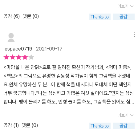
비가 오고 난 뒤 무지개가 걸리자 그 너머에 있을 것을 찾아 떠난다.
더보기
언니 말처럼 요정이 있을 지, 마법에 걸린 왕자가 있을 지 모를 일이
공감 (
6
)
댓글 (0)
다. 아이는 무지개를 놓친 대신 해를 어깨에 걸고 서 있는 '지오'를 만
나 친구가 된다. 동물도, 인형도 소꿉놀이의 친구가 된다. 지오랑 풀을
가지고 놀기도 하고. 나무를 빙 두르며 가짜 결혼식도 올린다. 지오가
메뉴
잡은 물고기를 소꿉놀이 도마에 올리고 장난감 칼을 가져다 대니 물
espace0719
2021-09-17
고기가 파르르 떤다. 그 느낌에 놀란 나처럼, 나의 행동에 놀란 지오.
둘은 그렇게 헤어진다. 여섯 살 내가 열두 살 언니 나이가 되었을 때,
<마당을 나온 암탉>으로 잘 알려진 황선미 작가님과, <엄마 마중>,
그 장소에 가서야 물고기에게 미안하다는 말을 하게 된다. 그리고 생
<책보>의 그림으로 유명한 김동성 작가님이 함께 그림책을 내셨네
각한다. 그때, 그 지오는 어디에 있는 걸까?열두 살보다 더 자란 언니
요.원체 유명하신 두 분…이 함께 책을 내시다니 도대체 어떤 책인지
는 지오 이야기, 물고기 이야기는 꾸며낸 이야기일 거라고 하지만, 동
너무 궁금합니다.“나는 심심하고 가엾은 여섯 살이에요.”연지는 심심
물들도 친구가 되어 함께 놀았다고 해서 그 판타지의 세계를 어찌 거
합니다. 팽이 돌리기를 해도, 인형 놀이를 해도, 그림책을 읽어도 심심
짓이라고만 할 수 있을까! 아이들 데리고 계곡 가서 소꿉놀이 했던 것
하기만 해요. 열두 살 언니는 더 이상 연지와 놀아주지 않네요. 연지는
도 떠오르고, 더 오래 전, 내가 뻥학년일 때 하던 소꿉놀이도 떠오른
더보기
동네 밖으로 한 번도 나가 본 적이 없습니다. 어른들을 다 믿으면 안
다. 그림이 참 예쁘다.
공감 (
1
)
댓글 (0)
된다고, 풀 속에는 요정이 살고 가시덤불은 마법에 걸린 왕자일지도
모른다는 언니의 말을 떠올리며 연지는 무지개를 찾아 나섭니다. 무