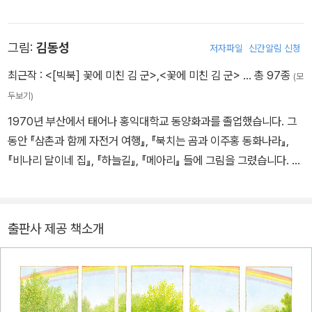
소천아동문학상 등을 수상했으며, 현재 서울예술대학교 문예창작과
교수로 재직 중입니다. 교과서에 실린 『마당을 나온 암탉』, 『샘마을
그림:
김동성
저자파일
신간알림 신청
몽당깨비』를 비롯해 『나쁜 어린이 표』, 『푸른 개 장발』, 『백년학교』
등이 있습니다.
최근작 :
<[빅북] 꽃에 미친 김 군>
,
<꽃에 미친 김 군>
… 총 97종
(모
두보기)
1970년 부산에서 태어나 홍익대학교 동양화과를 졸업했습니다. 그
동안 『삼촌과 함께 자전거 여행』, 『북치는 곰과 이주홍 동화나라』,
『비나리 달이네 집』, 『하늘길』, 『메아리』 들에 그림을 그렸습니다. 그
림책 『엄마 마중』으로 백상출판문화상을 받았고, 『꽃에 미친 김 군』
으로 2026 볼로냐 라가치상 어메이징 북쉘프로 선정되었습니다.
출판사 제공 책소개