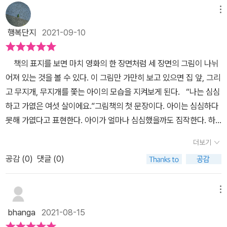
지개를 찾지는 못했지만 연지는 지오를 만납니다. 함께 살구도 줍고,
메뉴
옛날 이야기도 하고, 감기에 걸린 새끼 쥐와 인형 친구에게 솔잎 주사
행복단지
2021-09-10
도 놓습니다. 무지개가 선명하게 뜨던 날, 둘은 토끼풀 꽃 엮어 손목에
차고, 원추리 귀에 꽃고 , 팔짱을 끼고 결혼식을 올려요. “내가 고래를
책의 표지를 보면 마치 영화의 한 장면처럼 세 장면의 그림이 나뉘
잡아 왔어!”지오는 물고기를 잡아오고 연지는 요리를 해요. 칼을 물고
어져 있는 것을 볼 수 있다. 이 그림만 가만히 보고 있으면 집 앞, 그리
기 등에 대고 힘을 주어 미는 순간으드득!물고기가 파르르 떱니다. 연
고 무지개, 무지개를 쫓는 아이의 모습을 지켜보게 된다. “나는 심심
지의 손바닥에 남은 물고기의 떨림과 끈적임…연지는 뒷 걸음질 쳤고,
하고 가엾은 여섯 살이에요.”그림책의 첫 문장이다. 아이는 심심하다
지오는 멍하니 연지를 쳐다 보기만 해요.이제 열두 살이 된 연지“미안
못해 가엾다고 표현한다. 아이가 얼마나 심심했을까도 짐작한다. 하
해, 물고기야…..”언니는 연지가 꾸며 낸 이야기라며 콧방귀를 뀝니다.
지만 가족들도 저마다 일이 있다. 하지만 연지에게는 그런 것보다는
어린애들은 꿈이 진짜인 줄 착각한다고.그렇다면..지오는 어디 있을
더보기
자신이 혼자이기에 아주 가엾다고 생각할 뿐이다.주인공 연지는 여름
까요?“와~, 나두 이렇게 놀던 시절이 있었는데…”열두 살 딸아이가
공감 (
0
)
댓글 (0)
날, 가족은 저마다 바쁘게 움직이지만 마냥 심심하기만 하다. 그러다
제가 할 말을 대신합니다. 병 뚜껑과 깨진 그릇 조각을 모아 신혼 살림
연지는 창 밖에 뜬 무지개를 보게 된다. 지금부터가 특별한 부분이다.
차리고..고운 흙 모아서 밥 짓고, 개망초 꽃 빻아서 반찬 만들어..“여
연지는 여섯 살의 일상에서 벗어난다. 그리고 다른 길을 쫓아간다. 이
메뉴
보, 아침 밥 드세요~”ㅎㅎ오십 지천명 엄마도..소꿉놀이 하던 시절이
때 연지는 언니가 했던 말을 떠올려본다. 풀 속에는 요정이 살고 있을
있었답니다.소꿉놀이..누구나가…특히 여자 아이라면 꼭 거쳐 가는 유
bhanga
2021-08-15
수도 있다는 말이다. 그래서인지 연지는 동네를 벗어나 들판과 숲 곳
년시절의 유희우리는 언제부터 소꿉놀이를 더 이상 하지 않게 된 걸