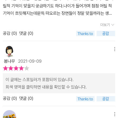
는지 집에 있는 아들이 '심심하다.'라는 말을 입에 달고 살아서일 것이
릴적 기억이 맞을지 궁금하기도 하다.나이가 들어가며 점점 어릴 적
다. 이 여섯 살 아이는 언니가 열두 살이 되면서 달라져 자기랑 놀아주
기억이 흐릿해지는데문득 떠오르는 장면들이 정말 맞을까라는 생각
지 않는다고 한다. 개어야 할 빨래 더미와 그림책과 인형들이 방 바닥
이 든 적이 가끔씩 있었는데소꿉놀이가 끝나면에서 언니가 얘기한 것
에 널려 있다. 아이가 있는 집이라면 흔하게 보이는 풍경이기에 편안
더보기
처럼 꿈을 꾼 것일까?온전한 기억은 아니더라도 꿈이 아닐거라 믿고
해 보였다.비가 온 뒤 무지개를 책으로만 봤던 아이는 무지개를 만나
공감 (
0
)
댓글 (0)
싶다.어릴적 생각을 많이 하게 된 그림책,아이들의 이야기를 다시 한
기 위해 울타리 밖으로 혼자서 가게 된다. 큰길에서도 멀어지고 무지
번 생각해보게 하는 그림책이었다.
개를 놓친 곳에서 한 아이를 만나게 되고 둘은 동갑내기 친구가 된다.
메뉴
둘의 소꿉놀이는 시작되면서 현실과 환상의 세계가 함께 만나게 된
다. 어릴 적 소꿉놀이를 하면서 역할놀이를 참 많이 했었는데, 잠시 어
봄나무
2021-09-09
린 시절 추억 속으로 빠져들기도 했다. 김동성 작가님의 따스한 그림
과 황선미 작가님의 여섯 살 아이의 눈으로 말하는 글이 어우러져 아
이 글에는 스포일러가 포함되어 있습니다.
름다운 어린 시절의 이야기가 완성되었다. 아련하기도 하고 성정하는
회색 영역을 클릭하면 내용을 확인할 수 있습니다.
그 과정 같기도 하고, 뭔가 환상 같기도 한 이야기에 여운이 많이 남는
다.
공감 (
0
)
댓글 (0)
메뉴