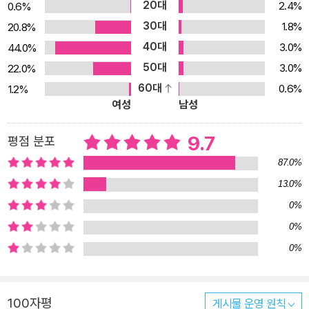
있는 것의 아픔을 느낀 순간, 연지는 누구의 가르침도 없이 스스로 알
20대
2.4%
0.6%
게 됩니다. 자기가 살고 있는 세계에 대해서. 소꿉놀이와 그 다음을 가
30대
1.8%
20.8%
르는 여름비의 여백, 아름다움과 잔혹함 사이에서 김동성 작가는 이
40대
3.0%
44.0%
그림책이 지나는 시간의 풍경을 그렸습니다. 여름의 노란 빛과 빗줄
50대
3.0%
22.0%
기와 연두색 자연의 정경이 전 장면을 휘감으며, 천연의 시간을 담아
60대
0.6%
1.2%
냅니다. 새끼 쥐와 인형이 나란히 잠들고, 무성한 여름 수풀 속에서 소
여성
남성
꿉놀이가 시작됩니다. 연지가 놓친 무지개는 커다란 토란 잎사귀 뒤
편에, 저녁노을에, 비가 그치기를 기다리는 연지의 방에, 소꿉 살림에
9.7
평점 분포
넌지시 깃들어 연지를 보아 줍니다. 다정한 화가의 시선을 찾아보는
87.0%
것도 이 그림책을 읽는 묘미가 될 것입니다.
13.0%
0%
0%
0%
100자평
게시물 운영 원칙