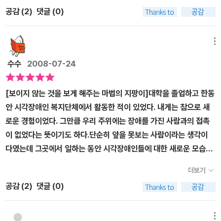
점점 더 시력을 잃어 가고 있다. 완전히 시력을 잃은 것은 아니지만 도
지팡이를 사용하게 되었고 점차 익숙해져서 제법 길을 다닐 수 있었
공감 (
2
)
댓글 (0)
수가 높은 두꺼운 안경을 써도 다른 사람처럼 잘 볼 수가 없다. 이런
다. 하지만 친구들 앞에서 흰지팡이를 사용하는건 망설인다. 하지만
발레리를 위해 특수반 선생님이 맹인들이 들고 다니는 막대기(지팡
친구들도 지팡이 쓰는 법을 알고 싶어하는 걸 알게 되면서 자신감을
이)를 사용하는 방법을 알려준다. 발레리는 지팡이를 들고 다니면 자
메뉴
갖기도 하지만 로저라는 아이처럼 '찌르개'라며 놀리는 아이도 있다.
신을 시각장애인이라고 볼까봐 처음에는 지팡이의 사용을 꺼리나 사
시력을 잃어 볼 수 없다고해서 자신이 있는데도 옆에 없다는 듯이 사
수수
2008-07-24
물과 몇 번 부딪치는 사건을 겪은 이래로는 지팡이의 유용함을 깨닫
람들이 이러쿵저러쿵 말하땐 마음이 많이 아프단다.그 여자가 내 지
게 된다. 지팡이를 처음 사용할 때 발레리는 사람들이 등 뒤에서 자기
팡이를 보고 말했다. '아주 예쁜 아이인데 눈이 안 보인다니 정말 안
[보이지 않는 것을 보게 해주는 마법의 지팡이]대학을 졸업하고 한동
에 대해 이러쿵저러쿵 이야기하는 것도 싫고 자신의 상태에 화도 나
됐네.' 정말 마음이 아팠다! 막 화도 났다. 그 여자는 내가 듣지도 못한
안 시각장애인 복지단체에서 활동한 적이 있었다. 내게는 참으로 새
지만, 특수반 선생님에게 교육을 받은 뒤에는 눈으로 보는 것도 중요
다고 생각한 걸까? 아니면 말귀도 못 알아듣는 바보로 여긴 걸까?나
로운 경험이었다. 그만큼 우리 주위에는 장애를 가진 사람과의 접촉
하지만, 그것보다 중요한 것이 스스로 판단하는 법임을 깨닫는다. 지
는 롤러스케이트를 탈 수 있다.(가끔 넘어질 때도 있지만 그건 누구나
이 없었다는 뜻이기도 하다.단순히 앞을 못보는 사람이라는 생각이
금의 시대는 시각의 시대이다. 우리가 사용하는 대부분의 매체들이
마찬가지다.) 나는 수영도 한다.(수영 캠프에서 메달도 땄다.) 그림도
다였는데 그곳에서 일하는 동안 시각장애인들에 대한 새로운 모습과
시각 매체들이다. 어느 책에서 봤는데 인간이 시각에 지나치게 의존
그리고, 찰흙으로 모형도 빚는다. 오르간 연주도 배우고 있다. 무용도
조금 더 넓은 이해로 그들의 불편함을 바라보게 되었다. 그래서 지금
하게 되면 다른 감각들을 제 기능을 발휘하지 못하게 된다고 한다. 이
더보기
배우고 있다. 나는 내 손으로 침대를 정리한다. 게다가 나는 설거지도
도 길을 가면서 시각장애인과 관련된 점자 표지판이나 건널목의 소리
렇다가 정말 다른 감각들은 퇴화되고 시각만 발달해 우리가 흔히 상
한다!내가 배우고 있는 것 중 가장 중요한 것은 스스로 판단하는 법이
공감 (
2
)
댓글 (0)
나는 신호등같은 것에 대해서 아이에게 이야기해 주게 된다. 그렇게
상하는 외계인처럼 얼굴에서 눈만 안경알처럼 커질지도 모르겠다. 될
랬다. 다른 사람들도 그걸 배우면 정말 좋겠다. 그러면 그 사람들도 보
조금씩 알려주면서 길에서 만나게 되는 시각장애인들에 대한 열린 마
수 있는 한 다른 감각도 사용하도록 노력해야 할 것이다. 그리고 이 책
는 방법이 무지 많다는 걸 알게 될 테니까. 눈으로 보는 것은 중요하
음을 갖기를 바라면서 말이다.대부분의 사람들은생활 속에서 장애인
메뉴