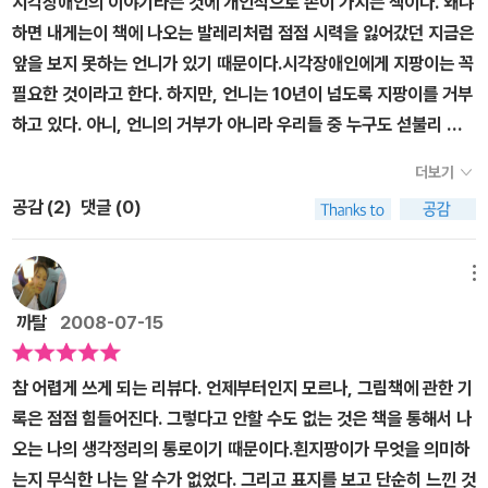
시각장애인의 이야기라는 것에 개인적으로 손이 가지는 책이다. 왜냐
내지 않고 발레리를 지도한다.흰지팡이 여행을 읽으며, 우리는 행운
아니라 우리 모두에게 필요한 마법의 지팡이라 아닐까 싶다.
하면 내게는이 책에 나오는 발레리처럼 점점 시력을 잃어갔던 지금은
을 찾기 위하여 사소한 행복을 지나쳐 버리고 있지 않나 생각해본다.
앞을 보지 못하는 언니가 있기 때문이다.시각장애인에게 지팡이는 꼭
신체적인 장애를 갖고 있지 않음에 감사하고, 또한 정신적으로도 장
필요한 것이라고 한다. 하지만, 언니는 10년이 넘도록 지팡이를 거부
애를 갖고 있지 않음에 감사드려야 하지만 어디 그런가다른 사람보다
하고 있다. 아니, 언니의 거부가 아니라 우리들 중 누구도 섣불리 지
내 아이가 더 나아야 직성이 풀리고, 장애를 가진 사람을 한 번 쯤 더
팡이 이야기를 꺼내지 못한다. 언니가 지팡이를 들고 다니는 모습을
돌아보며 그 마음을 아프게 하고 있다. 여고시절에 보았던 그 친구도
더보기
편하게 받아볼 자신이 없기 때문일지도 모르겠다.눈이 멀었냐는 놀림
어디선가 그 당시 보여 주었던 당당함을 잃지 않고 살아가고 있으리
공감 (
2
)
댓글 (0)
에 화가 났던 발레리, 가구들이 우르르 나를 향해 달려드는 것 같았다
라 믿어 본다. 다시 한 번 이 그림책을 보며 우리 어른들은 그림책은아
는 발레리. 반친구들과 헤어져 다른 교실로 가는 것이 싫었던 발레리,
이들만 보는 것이 아니라는 것을 알아 주었으면 한다. 나는 이 그림책
복도에서 지팡이 연습을 하는 것이 망설여졌던 발레리.' 아. 그랬구
메뉴
을 소중히 여기며 나의 아이들에게 아니 먼 훗날 나의 손주들에도 읽
나... 그래. 그런 마음이었겠구나' 책을 읽는 동안 나는 내내 언니를 떠
어 주려 한다.
까탈
2008-07-15
올리며 고개를 끄덕인다.지금은 50이 넘어버린 언니의 나이가 갑자
기 원망스러워진다. '이 책을 읽었으면 좋았을텐데. 언니에게 도움이
참 어렵게 쓰게 되는 리뷰다. 언제부터인지 모르나, 그림책에 관한 기
될 수도 있었을텐데...'그래도 다행이다. 더 늦기 전에 이런 책이 나왔
록은 점점 힘들어진다. 그렇다고 안할 수도 없는 것은 책을 통해서 나
으니 말이다. 지금 장애를 가지고 있는 친구에겐 특별한 의미로, 장애
오는 나의 생각정리의 통로이기 때문이다.흰지팡이가 무엇을 의미하
가 없는 친구들에겐 사람을 보는 방법이 많다는 걸 배우게 되었으니
는지 무식한 나는 알 수가 없었다. 그리고 표지를 보고 단순히 느낀 것