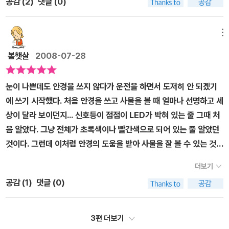
공감 (
2
)
댓글 (0)
지만 어린 아이들은 없었다. 이책을 보니 이유인즉슨 우리나라는 13
서는 불가능하다 싶어진다. 어쩌면 색채를 보는 나보다 더 대단한 믿
세 이하의 시각 장애 언린이들은 지팡이 사용하는 걷기 교육을 받지
음의 눈을 가졌지 않을까.하얀지팡이의 의미를 알려주는 글을 볼 수
않고 14세가 되어야 지팡이를 사용할 수 있다고 한다. 새로운 사실을
메뉴
있어서 다행이다 싶어진다. 한번도 눈여겨 본 적이 없는 그 지팡이. 이
알게 되었다.이 책은 글은 외국작가이지만 그림은 우리나라 작가가
젠 지팡이에 대한 배려를 내가 할 차례인 듯 하다. 지하도를 걸으며 가
봄햇살
2008-07-28
그린 그림이다. 때문에 우리의 정서와는 좀 다를 수 있겠지만 그래도
끔 부딪혔던 지팡이에 대한 죄송함과 노란 가이드라인을 다시 한번
아이가 겪어나가는 과정이 진솔하다.2년 전쯤에 '인체의 탐험'전시
생각해봐야 할 때인 듯 하다.
눈이 나쁜데도 안경을 쓰지 않다가 운전을 하면서 도저히 안 되겠기
관림을 하는 시각장애인도우미봉사를 한 적이있다. 그 때 정말 이 책
에 쓰기 시작했다. 처음 안경을 쓰고 사물을 볼 때 얼마나 선명하고 세
의 주인공럼 아래쪽만 볼 수 있는아줌마 한 분이 계셨다. 내 손을 꼭
상이 달라 보이던지... 신호등이 점점이 LED가 박혀 있는 줄 그때 처
잡고 이것 저것 만져보시느라 바쁘셨다. 그 때 이분들은 못보는 것이
음 알았다. 그냥 전체가 초록색이나 빨간색으로 되어 있는 줄 알았던
아니라 우리보다도 훨씬 많은 걸 보고 있다는 것을 느꼈었다.이 책에
것이다. 그런데 이처럼 안경의 도움을 받아 사물을 잘 볼 수 있는 것이
서는 주인공 발레리가 점점 시력을잃어가면서 친구와 가족, 학교에서
아니라 모든 방법을 동원해도 점점 눈이 나빠진다면...이게 바로 그런
의 갈등과 문제들을 보여준다. 곳곳의 어두운 색감의 발레리 마음도
더보기
이야기가 담겨 있는 책이다. 발레리도 처음에는 두꺼운 안경의 도움
엿볼수 있지만 선생님을 통해 극복해 가는 과정이 참 아름다웠다.한
공감 (
1
)
댓글 (0)
을 받아 그럭저럭 불편함 없이 지냈는데 어느날부터인가 안경을 써도
편 이것이 외국의 학교야만 가능하다는 현실이 참 안타깝게 했다. 우
잘 보이지 않게 된 것이다. 강아지를 모양대로 오려야하는데도 꼬리
리나라의 장애인 아이들에게도 이같은 혜택이 주어진다면 얼마나 좋
를 잘라버리고 돌부리에 걸려 넘어진다. 전보다 더 안 보이게 되었다
3편 더보기
을까 생각해본다.아이와 함께 시각장애인을 이해하는데 도움을 줄 뿐