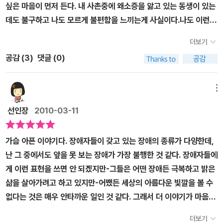
싶은 마음이 먼저 든다. 내 사촌중에 왜소증을 앓고 있는 동생이 있는
데도 불구하고 나도 모르게 불편함을 느끼는게 사실이다.나도 이런데
이성적이지 못한 아이들은 어떻겠는가? 심지어 생각없는 아이들이
더보기
장애우를 놀리는 걸 목격하기도 했었다. 뭐라고 따끔하게 얘기를 한
공감 (
3
)
댓글 (0)
다고는 했지만 나도 모르게 동정을 하고 있었다. 그들을 피하고 싶었
던 건 그들에게 내가 저지를 수 있는 실수를 줄이고 싶어서였을지도
모른다. 똑같은 사람으로 생각하고 대해야 하는데도 불구하고 늘 불
메뉴
편하니까 그들을 동정해야되는게 아닐까 그들을 먼저 배려해야하는
선인장
2010-03-11
게 아닐까 하는 마음에 나도 모르게 상처를 주기도 하기 때문이다.이
책의 주인공 발레리는 차츰 시력을 잃어가게 된다. 두꺼운 안경을 쓰
가슴 아픈 이야기다. 장애자들이 갖고 있는 장애의 종류가 다양한데,
고도 앞이 잘 보이지 않게 되었을 때 친구들은 '에이, 농담하지마. 넌
난 그 중에서도 앞을 못 보는 장애가 가장 불행한 것 같다. 장애자들에
볼 수 있잖아.'라고 말하며 발레리를 이해하려 하지 않았다. 우리는 그
게 이런 표현을 쓰면 안 되겠지만-그들은 어떤 장애든 극복하고 밝은
런 고통을 알지 못하기 때문에 이해할 수 없었던 거라고 생각한다. 그
삶을 살아가려고 하고 있지만-어쨌든 세상의 아름다운 빛깔을 볼 수
러다 학교에서 수자라는 특수교육 선생님을 만나 친구들과 따로 수업
없다는 것은 매우 안타까운 일인 것 같다. 그래서 더 이야기가 마음을
을 받는다. 무언가를 배우는 건 좋지만 친구들과 떨어져 다른 교실로
울린다. 이 책의 주인공 발레리는 어렸을 때 오른쪽 눈을 다친 이래로
가는게 싫었다는 발레리의 마음을 충분히 알 것 같았다. 그러면서 흰
더보기