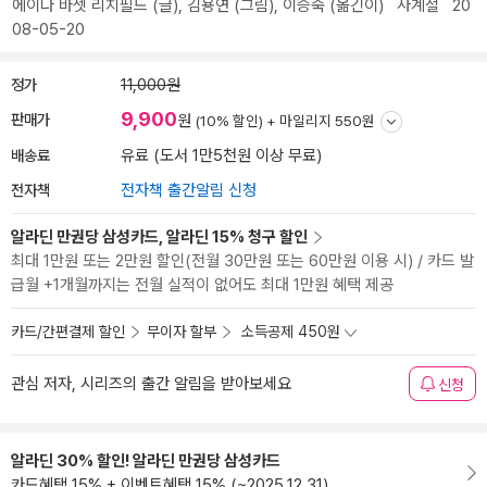
에이다 바셋 리치필드
(글),
김용연
(그림),
이승숙
(옮긴이)
사계절
20
08-05-20
정가
11,000원
9,900
판매가
원
(10% 할인) +
마일리지 550원
배송료
유료 (도서 1만5천원 이상 무료)
전자책
전자책 출간알림 신청
알라딘 만권당 삼성카드, 알라딘 15% 청구 할인
최대 1만원 또는 2만원 할인(전월 30만원 또는 60만원 이용 시) / 카드 발
급월 +1개월까지는 전월 실적이 없어도 최대 1만원 혜택 제공
카드/간편결제 할인
무이자 할부
소득공제 450원
관심 저자, 시리즈의 출간 알림을 받아보세요
신청
알라딘 30% 할인! 알라딘 만권당 삼성카드
카드혜택 15% + 이벤트혜택 15% (~2025.12.31)