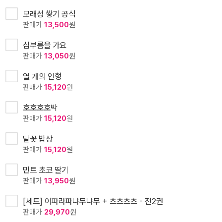
모래성 쌓기 공식
판매가
13,500
원
심부름을 가요
판매가
13,050
원
열 개의 인형
판매가
15,120
원
호호호호박
판매가
15,120
원
달꽃 밥상
판매가
15,120
원
민트 초코 딸기
판매가
13,950
원
[세트] 이파라파냐무냐무 + 츠츠츠츠 - 전2권
판매가
29,970
원