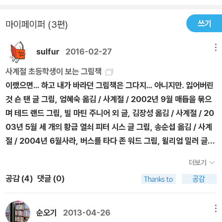
는 것을 모르는 동생이나 친구들은 농담이라지만 눈이 멀었나보다고
만 아니라 우리가 보는 방법에는 여러 가지가 있다는 중요한 사실을
핀잔을 준다. 진짜로 그럴지도 모른다는 불안감에 휩싸여 있던 발레
깨닫게 해준 고마운 책이다.
쓰기
마이페이퍼 (3편)
리에게 그 소리는 얼마나 큰 충격이었을까.결국 발레리는 앞이 하나
도안보이게되자학교에서도 친구들과 다른 수업을 받기 시작한다. 물
sulfur
2016-02-27
메뉴
론 처음부터 끝까지 따로 수업을 받는 것이 아니라 일주일에 두 번씩
수자 선생님에게 배우는 것이다. 발레리는 수자 선생님에게 여러가지
사계절 초등학생이 보는 그림책
를 배우며 차츰차츰 적응하기 시작한다. 그렇다고 발레리의 시력이
이랬으면... 하고 내가 바라던 그림책은 그다지... 아니지만. 잃어버린
좋아지는 것은 아니다. 급기야 지팡이를 사용해야 할 정도까지 간 것
것 숀 탠 글 그림, 엄혜숙 옮김 / 사계절 / 2002년 9월 매듭을 묶으
이다. 처음엔 발레리도 화가 나서 거부했지만 선생님의 설득과 도움
며 테드 랜드 그림, 빌 마틴 주니어 외 글, 김장성 옮김 / 사계절 / 20
으로 흰지팡이 사용법을 익히고 받아들이게 된다.친구들은 발레리를
03년 5월 세 개의 황금 열쇠 피터 시스 글 그림, 송순섭 옮김 / 사계
아무렇지도 않게 대하지만 어른들은 그렇질 않다. 단지 앞이 보이지
절 / 2004년 6월사라, 버스를 타다 존 워드 그림, 윌리엄 밀러 글,
않는 것인데도 마치 아무것도 듣지 못하는 것처럼 발레리 앞에서 동
박찬석 옮김 / 사계절 / 2004년 9월1998, 미국1955년 미국 앨라
더보기
정하는 말을 하니 얼마나 마음이 아팠을까.이 책은 후천적 시각 장애
배마 주에서 일어난 로사 팍스 사건을 바탕으로 한 얘기. 파란 막대 /
공감 (
4
)
댓글 (0)
를 갖게 된 발레리의 생활을 통해 사회에 적응해 가는 과정이나 그들
파란 상자 이보나 흐미엘레프스카 글 그림, 이지원 옮김 / 사계절 / 2
이 진짜 원하는 것이 어떤 것인지까지 두루 이야기하고 있다. 그렇다
004년 12월 호주머니 속의 귀뚜라미 레베카 커딜 지음, 에벌린 네
고 장애를 바라보는 시각은 이래야 한다느니 저래야 한다는 식으로
스 그림, 이상희 옮김 / 사계절 / 2005년 1월 빈터의 서커스 찰스 키
순오기
2013-04-26
메뉴