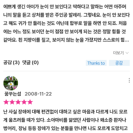
에쁘게 생긴 아이가 눈이 안 보인다고 딱하다고 말하는 어떤 아주머
니의 말을 듣고 상처를 받은 주인공 발레리. 그렇네요. 눈이 안 보인다
고 해도 귀가 안 들리는 것도 아닌데 함부로 말을 하면 안 되죠. 처음
에는 어느 정도 보이던 눈이 점점 안 보이게 되는 것은 정말 힘들 것
같아요. 흰 지팡이를 짚고, 보이지 않는 눈을 가졌지만 스스로의 힘으
로 모든 일을 하려고 하는, 해야 하는 발레리의 이야기가 마음이 아프
더보기
네요.발레리와 수자 선생님의 말씀처럼, '내가 배우고 있는 것중 가장
공감 (
3
)
댓글 (0)
중요한 것은 스스로 판단하는 법이다.' 옳은 말씀입니다.눈으로 보는
것말고도 볼 수 있는 방법은 많다고 하네요. 발레리의 긍정적인 모습
을 보니, 발레리는 앞으로 정상인보다 더 열심히, 행복하고 아름답게
메뉴
자신의 삶을 가꿀 것 같아요. ^^장애인에 대한 편견, 섣부른 동정심은
꿈꾸는섬
2008-11-22
옳지 않다고 알려주고 있네요.
난 사실 장애에 대해 편견없이 대하고 싶은 마음과 다르게 나도 모르
게 움츠러들 때가 있다. 소아마비를 앓았던 사람이나 왜소증 환자나
벙어리, 장님 등등 장애가 있는 분들을 만나면 나도 모르게 도망치고