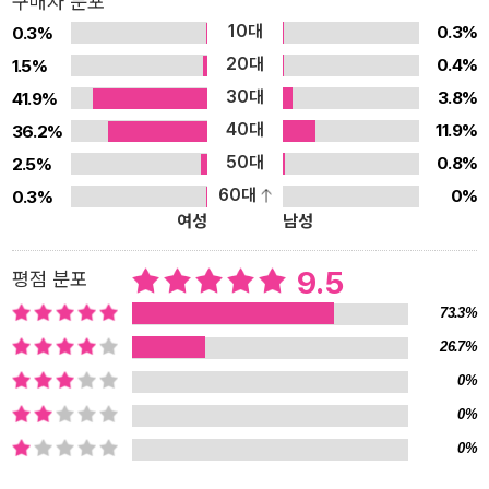
구매자 분포
가 얼마나 많은 일을 할 수 있는지를, 그리고 발레리가 여느 아이와 다
10대
0.3%
0.3%
르지 않다는 것을, 그리고 눈 말고도 세상을 보는 방법이 정말 많다는
20대
0.4%
1.5%
것을요. 흰지팡이의 의미 지팡이는 발레리가 절망을 딛고 여느 아이
30대
3.8%
41.9%
처럼 살아가는 데에 큰 힘이 된 도구입니다. 발레리처럼 눈이 거의 보
40대
11.9%
36.2%
이지 않게 되었을 때에 가장 먼저 겪는 어려움이 단독 보행 능력을 잃
50대
0.8%
2.5%
어버리는 것입니다. 자기가 하고자 하는 대로 움직이지 못하니 일상
60대
0%
0.3%
생활에서 스스로 할 수 있는 일이 적어집니다. 그리고 학교생활, 직장
여성
남성
생활, 사회활동 등 모든 일에서 아주 심한 제약을 받게 됩니다. 그러니
앞이 보이지 않을 경우에 가장 중요한 것은 단독보행 능력을 키우는
9.5
평점 분포
것입니다. 도로의 점자보도블록이나 음향교통신호기와 같은 시각장
73.3%
애인을 위한 편의시설 역시 단독보행을 하는 이에게만 의미가 있는
26.7%
시설입니다. 발레리는 소사 선생님의 보행지도로 지팡이 사용법을 몸
0%
에 체득하고 보이지 않는 세상을 살아나갈 힘을 얻습니다. 우리나라
에서는 현재 시각 장애인 개개인의 형편에 맞춘 개별 보행지도가 이
0%
뤄지지 않고 있습니다. 지난 2007년 1월에는 국가인권위원회가 보
0%
행지도사 양성제도를 마련할 것을 보건복지부 장관에게 권고하기도