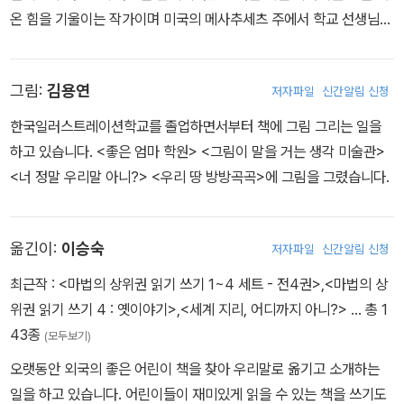
온 힘을 기울이는 작가이며 미국의 메사추세츠 주에서 학교 선생님으
로 근무했다. 지은 책으로는 <귓속의 단추>(귀가 잘 들리지 않는 이
야기), <손으로 하는 대화>(청각 장애인 부모를 가진 아이 이야기),
그림:
김용연
저자파일
신간알림 신청
<존 아저씨>(다운증후군이 있는 아저씨 이야기) 등이 있다.
한국일러스트레이션학교를 졸업하면서부터 책에 그림 그리는 일을
하고 있습니다. <좋은 엄마 학원> <그림이 말을 거는 생각 미술관>
<너 정말 우리말 아니?> <우리 땅 방방곡곡>에 그림을 그렸습니다.
옮긴이:
이승숙
저자파일
신간알림 신청
최근작 :
<마법의 상위권 읽기 쓰기 1~4 세트 - 전4권>
,
<마법의 상
위권 읽기 쓰기 4 : 옛이야기>
,
<세계 지리, 어디까지 아니?>
… 총 1
43종
(모두보기)
오랫동안 외국의 좋은 어린이 책을 찾아 우리말로 옮기고 소개하는
일을 하고 있습니다. 어린이들이 재미있게 읽을 수 있는 책을 쓰기도