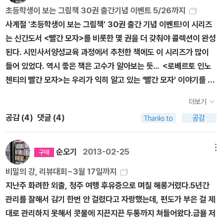
훈계를 하지 않는다. 다만발레리의 말과 행동을 통해 충분히 공감할
핑 글 그림, 서애경 옮김 / 사계절 / 2005년 2월 길거리 가수 새미
초등학생이 보는 그림책 30권 출간기념 이벤트 5/26까지
수 있도록 한다. 아마도 발레리가 쉽게 적응할 수 있었던 데에는 긍정
찰스 키핑 글 그림, 서애경 옮김 / 사계절 / 2005년 5월 조지프의 마
사계절 '초등학생이 보는 그림책' 30권 출간 기념 이벤트!이 시리즈
적인 사고가 큰 도움이 되었을 것이다. 그렇다고지금 우리 현실에서
당 찰스 키핑 지음, 서애경 옮김 / 사계절 / 2005년 8월 자이, 자유
는 신간도서 <빨간 모자>를 비롯한 몇 권을 더 갖춰야 콜렉션이 완성
장애를 가진 사람들에게 긍정적인 사고를 가지라고 자신있게 이야기
를 찾은 아이 폴 티에스 지음, 크리스토프 메를랭 그림, 김태희 옮김 /
된다. 시민사서양성교육 과정에서 추천한 책에도 이 시리즈가 많이
할 수가 없다. 너무나 열악한 환경 때문에. 과연 우리나라에서 시각 장
사계절 / 2005년 11월 비가 오면 신혜은 지음, 최석운 그림 / 사계절
들어 있었다. 역시 좋은 책은 고수가 알아보는 듯... <로베르토 인노
애 아동이 특수교육을 받을 수 있도록 환경이 조성된 학교가 얼마나
/ 2006년 5월 잃어버린 아이들 메리 윌리엄스 지음, 노성철 옮김,
첸티의 빨간 모자>는 우리가 익히 알고 있는 ‘빨간 모자’ 이야기를 통
될까. 이제 우리도 제발 국가적인 차원에서이런 것에 관심을 가졌으
그레고리 크리스 그림 / 사계절 / 2006년 7월 골목에서 소리가 난
해서 ‘아동 성폭력’이라는 현실을 보여준다. 외면하고 싶지만 피할 수
면 좋겠다.
다 김장성 지음, 정지혜 그림 / 사계절 / 2007년 6월 인종 이야기를
더보기
없는 현실, 무엇이 잘못되었고, 어디서부터 다시 쌓아올려야 하는
해볼까? 줄리어스 레스터 글, 카렌 바버 그림, 조소정 옮김 / 사계절 /
공감 (
4
)
댓글 (4)
지... 현실은 지금 어떠한지 돌아보게 한다. 이벤트는 여기로~ htt
2007년 7월 세상에서 가장 멋진 내 친구 똥퍼 이은홍 지음 / 사계절
p://www.aladin.co.kr/events/wevent_book.aspx?pn=1
/ 2007년 10월 도착 숀 탠 지음 / 사계절 / 2008년 1월 흰지팡이
30423_sakyejul1108 1. 그림책 추천 권장 목록2. 그림책 깊이
순오기
2013-02-25
메뉴
여행 에이다 바셋 리치필드 글, 김용연 그림, 이승숙 옮김 / 사계절 /
읽기 길잡이3. 그림책 독서지도 길잡이 등 유익한 자료도 얻고 댓글
2008년 5월1977, 미국그림만 이번에 그린 듯. 두 사람 이보나 흐
비밀의 강, 리뷰대회~3월 17일까지
달기 이벤트에 참여할 수 있다.
미엘레프스카 지음, 이지원 옮김 / 사계절 / 2008년 6월 낙원섬에
지난주 화려한 외출, 청주 여행 후유증으로 며칠 해롱거렸다.5년간
서 생긴 일 찰스 키핑 글 그림, 서애경 옮김 / 사계절 / 2008년 8월
관리를 잘해서 감기 한번 안 걸렸다고 자랑했는데, 편도가 부은 걸 제
강아지똥 할아버지 장주식 글, 최석운 그림 / 사계절 / 2009년 5월
대로 관리하지 못해서 콧물에 지끈지끈 두통까지 쳐들어왔다.금욜 저