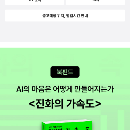
연 관찰 이시모리 요시히코 글.그림, 김해창 옮김 / 사계절 / 2012년
book.aspx?pn=130220_sakyejul1108 이 책을 살까 말까
6월 블룸카의 일기 이보나 흐미엘레프스카 글.그림, 이지원 옮김 / 사
망설이는 이들에게 지름신 강림과 리뷰대회 참여를 부추기는 페이퍼
중고매장 위치, 영업시간 안내
계절 / 2012년 10월2011, 폴란드코르착의 교육관, 그리고 2차 세
임을 밝혀 둔다! ^^추첨경품으로 딱 1명을 뽑는 <사계절 초등학생이
계대전 당시 코르착과 그가 운영하던 폴란드 고아원 아이들에게 실제
보는 그림책 시리즈>도 탐이 나는데... @@시리즈 중에 우리집에 있
로 일어난 일을 바탕으로 한 얘기. 크리스마스 휴전 존 패트릭 루이스
는 책 중 리뷰한 건... 6권 책은 갖고 있으나 리뷰하지 않은
지음, 서애경 옮김, 게리 켈리 그림 / 사계절 / 2012년 12월201119
건... 6권 도서관에서 빌려 읽고 우리집에는 없는 책... 5권
14년 1차 세계대전 당시 서부전선에서 실제로 일어난 일을 바탕으로
읽지도 못하고 우리집에도 없는 책... 11권 12권은 소
한 얘기, 하지만 주인공이 실존 인물은 아니다. 착각하지 말자. 비밀
장했고16권은 없구나... 봄방학이라 오전 수업하러 갑니다.오늘과 수
의 강 마저리 키넌 롤링스 지음, 김영욱 옮김, 레오 딜런.다이앤 딜런
욜만 하면 끝~~~입니다.
그림 / 사계절 / 2013년 2월1955, 2011, 미국작가 사후 나왔지만
죽기 훨씬 전에 쓰여졌을 것 같다.2011년 그림을 새로 그려 낸 걸 펴
낸 거다. 로베르토 인노첸티의 빨간 모자 로베르토 인노첸티 그림, 에
런 프리시 글, 서애경 옮김 / 사계절 / 2013년 4월 호랑이 씨 숲으로
가다 피터 브라운 글.그림, 서애경 옮김 / 사계절 / 2014년 6월201
3, 미국재밌어. 그림도 재밌어. 폭포의 여왕 크리스 반 알스버그 글.
그림, 서애경 옮김 / 사계절 / 2014년 8월 약속 니콜라 데이비스 글,