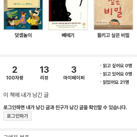
수자 선생님은 발레리처럼 잘 보이지 않는 아이들을 가르치는 일을
하는 분입니다. 선생님은 청각, 후각, 촉각, 안면 감각 등 시각 이외의
감각을 사용하여 다니는 방법들을 가르쳐 줍니다. 그건 발레리가 예
전부터 자기도 모르게 사용하던 방법이었어요. 그러다가 하루는 선생
덧셈놀이
빼떼기
들키고 싶은 비밀
님이 발레리에게 기다란 지팡이를 내밉니다. 발레리는 그 지팡이가
참 싫습니다. “난 장님이 아니에요. 필요 없다고요!” 수자 선생님은 발
레리에게 왜 지팡이를 사용해야 하는지 차근차근 알려줍니다. 발레리
는 지팡이를 쥐는 법과 지팡이를 사용해서 돌아다니는 방법을 배워
읽고 싶어요 0명
2
13
3
나갑니다. 지팡이가 부딪쳐 내는 소리를 듣고 앞에 무엇이 있는지, 그
읽고 있어요 0명
100자평
리뷰
마이페이퍼
때마다 지팡이에 닿는 느낌이 어떤지 익힙니다. 그러다보니 그것들을
읽었어요 21명
피해 걸어가는 방법도 알게 되고요, 나중에는 교실 밖에서도 지팡이
이 책에 내가 남긴 글
를 사용하게 됩니다. 친구들이 어떻게 생각할까 걱정도 좀 했지만 다
로그인하면 내가 남긴 글과 친구가 남긴 글을 확인할 수 있습니다.
들 잘 이해해 줍니다. 누군가 동정 어린 시선을 보낼 때 발레리는 가장
마음이 아픕니다. 때로는 눈이 보이지 않는다고 듣지도 못하는 줄 아
로그인하기
는지 “눈이 보이지 않는다니 참 안됐네.” 라고 발레리 앞에서 이야기
하는 사람들도 있으니까요. 그런 사람은 아마도 모를 겁니다. 발레리