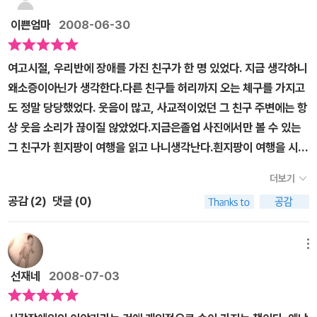
을 보면 시각장애인이나 고도근시인 사람들의 불편함과 안타까운 마
다. 하지만 그게 전부는 아니다.이 책은 사계절에서 나온 초등학생이
들에 대해서 이야기 하기는 쉽지 않을 것이다. 어렵다기 보다는 그만
음도 이해할 수 있게 된다. 그리고 사람은 하나의 감각이 퇴화되면 다
이쁜엄마
2008-06-30
보는 그림책 시리즈 중 하나인데 초등학교를 다니는 아이들이라면 꼭
큼 관심이 적어서 떠올릴 기회가 많지 않을 테니까. 그래서 아이들에
른 감각이 발달하듯이 그들도 보이지는 않지만 다른 감각들이 발달해
한번 읽어봤으면 좋겠다. 우리가 가지고 있는 편견들에 대해서 얘기
게는 간접 경험이기는 하지만 가까이 하는 책을 통해서 많은 부분들
일상생활들을 일반인들처럼 훌륭히 할 수 있음도 알려준다. 그러므로
여고시절, 우리반에 장애를 가진 친구가 한 명 있었다. 지금 생각하니
도 나누고 아이와 함께 장애우에게 어떻게 하는게 좋을지에 대해서
을 건드려줘야 한다고 여긴다.[흰지팡이의 여행]이라는 제목을 보면
그들에게 동정심을 보이는 것은 옳지 않은 태도이다. 아무튼 아이들
왜소증이아닌가 생각한다.다른 친구들 허리까지 오는 체구를 가지고
토의를 해보는 것도 좋을 것 같다. 학교에서라면 안대로 눈을 가리고
서 분명 이 그림책에는 우울함보다 희망이 많이 담겼을 거라고 예상
에게 다른 사람에 대한 이해의 폭을 넓혀 주기 위해서 이런 책을 많이
도 정말 당당했었다. 웃음이 많고, 사교적이었던 그 친구 주변에는 항
시각장애인 체험을 해보는 것도 좋을 것 같다. 아이만이 아니라 어른
했다. 지팡이에서 뿜어져 나오는 희망의 무지개도 보이고..시각장애
읽혀야겠다. 그림도 좋다. 발레리의 시각으로 사물을 바라보는 듯하
상 웃음 소리가 끊이질 않았었다.지금은졸업 사진에서만 볼 수 있는
들에게도 새로운 시각을 주는 좋은 책이기에 많은 사람들이 함께 봤
인의 대다수가 후천적으로 된다고 하니 결코 남의 이야기가 아니다.
게 그림을 그려 놓았다. 발레리가 점차 시력을 잃게 돼 희미하게 보이
그 친구가 흰지팡이 여행을 읽고 나니생각난다.흰지팡이 여행을 시작
으면 좋겠다.
책 속의 주인공도 점차 잃어가는 시각때문에 안타까움을 남긴다. 그
게 되는 상황들을 그림으로 잘 표현해 놓았다. 그래서 그녀의 불편함
한 발레리 신도니두꺼운 안경의 도움을받아 사물을 볼 수 있었던 발
렇지만 중요한 것은 안타까워서 발을 동동 구르고 마는게 아니라 앞
더보기
을 더욱 더 실감할 수 있게 해놓았다.
레리,어느 날부터 정말 기분 나쁘게 앞이 잘 보이지 않기 시작한다.
으로 살아갈 수 있는 희망과 방법을 가르쳐주는 것이다. 소녀는 안보
공감 (
2
)
댓글 (0)
동생과 놀아 주기에 불편해지고,가위질을 잘 할 수 없게 되어 병원을
이는 눈을 대신해서 흰지팡이를 받아든다. 그렇게도 거부하고 싶었던
방문 해 보지만...........발레리는 이제 빛과 어듬만 볼 수 있을 뿐,사물
지팡이..그렇지만 이 지팡이가 안보이는 길을 안내하는 것 외에 정말
을 볼 수 없게 된다. 처음에는 자신의 장애를 받아 들이지 못하지만 차
메뉴
정말 눈으로도 볼 수 없는 세계로까지 인도하게 됨을 깨닫는 모습을
츰 수자 선생님의 도움을 받아 가며 인정을 하고 힌지팡이 여행을 시
보면서 나 역시 아이에게서 희망을 배운다. 보인다는 교만으로 우린
선재네
2008-07-03
작한다.'싫어요! 그딴 건 필요 없어요. 그건 눈먼 사람들이 쓰는 거잖
소중한 것을 너무도 알아채지 못하는 까막눈을 가지고 있으니 말이
아요난 장님이 아니에요. 필요없다고요!'하지만 수자 선생님은 화를
다. 마음의 문을 열게 해주는 소녀의 흰지팡이는 시각장애인 들만이