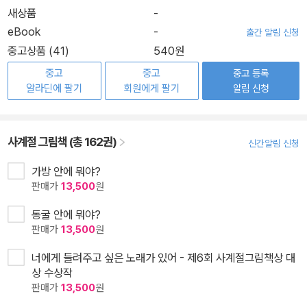
새상품
-
eBook
-
출간 알림 신청
중고상품 (41)
540원
중고
중고
중고 등록
알라딘에 팔기
회원에게 팔기
알림 신청
사계절 그림책 (총 162권)
신간알림 신청
가방 안에 뭐야?
판매가
13,500
원
동굴 안에 뭐야?
판매가
13,500
원
너에게 들려주고 싶은 노래가 있어 - 제6회 사계절그림책상 대
상 수상작
판매가
13,500
원