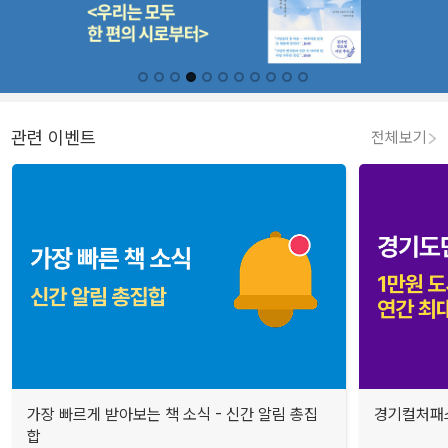
관련 이벤트
전체보기
가장 빠르게 받아보는 책 소식 - 신간 알림 총집
경기컬처패스
합