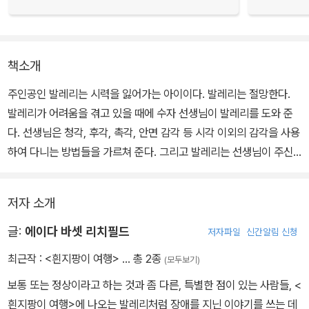
책소개
주인공인 발레리는 시력을 잃어가는 아이이다. 발레리는 절망한다.
발레리가 어려움을 겪고 있을 때에 수자 선생님이 발레리를 도와 준
다. 선생님은 청각, 후각, 촉각, 안면 감각 등 시각 이외의 감각을 사용
하여 다니는 방법들을 가르쳐 준다. 그리고 발레리는 선생님이 주신
지팡이를 사용해서 활동하는 방법을 배워 나간다.
저자 소개
누군가 동정 어린 시선을 보낼 때 발레리는 가장 마음이 아프지만, 발
레리는 자신이 얼마나 많은 일을 할 수 있는지를 알고 있다. 시력을 잃
글:
에이다 바셋 리치필드
저자파일
신간알림 신청
어가는 아이 발레리가 겪는 어려움과 좌절, 그리고 성취의 이야기는
최근작 :
<흰지팡이 여행>
… 총 2종
(모두보기)
비슷한 환경에 놓여 있는 아이들에게 특별한 의미가 될 것이다. 또한
보통 또는 정상이라고 하는 것과 좀 다른, 특별한 점이 있는 사람들, <
다른 어린이들에게는 시각 장애를 겪는 사람들을 이해하고 인정하는
흰지팡이 여행>에 나오는 발레리처럼 장애를 지닌 이야기를 쓰는 데
마음을 갖도록 해 줄 것이다.