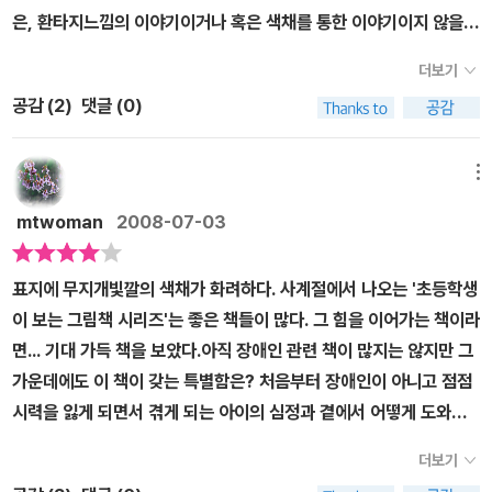
말이다.눈으로 보는 것은 중요하다. 하지만, 그게 전부는 아니다.는
은, 환타지느낌의 이야기이거나 혹은 색채를 통한 이야기이지 않을까
말을 살면서 꼬옥 기억했으면 좋겠다.
하는 막연함이라고 할까. 이런 나의 어설픈 선입견을 확~! 깨주었다.
더보기
퍽~ 뒤통수를 한 대 맞은 기분이기도 했다.시력을 잃어가는 사람의
공감 (
2
)
댓글 (0)
심정을 과연 내가 얼마나 알까. 막연하게 기억을 더듬자니 동생과 눈
을 감고 길거리를 지난 적이 있었던 거 같다. 동생이 눈을 감고 내가
길을 인도하고. 그게 우리에겐 놀이였지만, 나이를 먹으면서부터는
메뉴
아주 가끔 감사함을 느끼게 되기도 하는 행동이기도 한다. 시력의 불
mtwoman
2008-07-03
편함을 느껴 나도 안경을 쓰고 있지만, 점점 보이지 않는 것에 대한
공포는 어떨까. 시력이 맞지 않아 안경이 불편해져도 짜증이 섞이게
표지에 무지개빛깔의 색채가 화려하다. 사계절에서 나오는 '초등학생
되고 인상을 쓰게 되는데 말이다. 점점 볼 수 없다는 그 느낌을 뭐라고
이 보는 그림책 시리즈'는 좋은 책들이 많다. 그 힘을 이어가는 책이라
표현해야할까. 무채색의 그림이 발레리의 느낌을 대변해 주고 있으리
면... 기대 가득 책을 보았다.아직 장애인 관련 책이 많지는 않지만 그
라. 보이는 사람에겐 색깔이 느껴질 테고, 전의 기억으로 더듬거리는
가운데에도 이 책이 갖는 특별함은? 처음부터 장애인이 아니고 점점
발레리는 안보이는 것과 봤었던 기억이 공존하는.....지팡이사용법을
시력을 잃게 되면서 겪게 되는 아이의 심정과 곁에서 어떻게 도와줄
익혀가며 사는 법을 익혀갈 수 밖에 없을 것이겠지만, 지팡이를 믿는
수 있는지 참다운 모습을 보여주고 있다.그러고보니 우리나라에서도
다는 것은 나자신을 믿는다는 것임에 생각이 미친다. 나자신의 판단,
더보기
어른 시각장애인이 흰막대기를 짚고다니는 것을 종종 볼 수 있다. 하
손과 같은 지팡이의 느낌으로 움직여야한다는 것은 자신을 믿지 않고