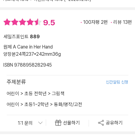
9.5
100자평 2편
리뷰 13편
세일즈포인트
889
원제 A Cane in Her Hand
양장본
24쪽
237*242mm
36g
ISBN 9788958282945
주제분류
신간알림 신청
어린이
>
초등 전학년
>
그림책
어린이
>
초등1~2학년
>
동화/명작/고전
선물하기
공유하기