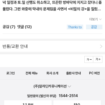
2007, 2009권정생 이야기. 이산화탄소, 탈것으로 알아 보아요 미
녁 일정과 토.일 산행도 취소하고, 뜨끈한 방바닥에 지지고 잤더니 좀
우라 타로 글.그림, 김해창 옮김 / 사계절 / 2009년 11월 쓰나미, 그
풀렸다. 그런 와중에 막내의 문제집을 사면서 <비밀의 강>을 질렀다.
거대한 재앙에서 살아남은 사람들의 이야기 기미코 가지카와 지음,
22일 주문해서 당일로 받았는데, 이 책을 보는 순간 열이 확 올랐
더보기
노은정 옮김, 에드 영 그림 / 사계절 / 2009년 12월 시간의 네 방향
다.'아~ 어떻게 이런 그림을 그릴 수 있지?'얼굴도 모르는 레오 딜런.
공감 (
7
)
댓글 (12)
이보나 흐미엘레프스카 글.그림, 이지원 옮김 / 사계절 / 2010년 3
다이앤 딜런 부부에게 무한 경탄을 보냈다. 지금 <비밀의 강>을 사
월 찰리, 샬럿, 금빛 카나리아 찰스 키핑 글.그림, 서애경 옮김 / 사계
면 일러스트 엽서 세트와 고급양장 포스트잇도 받을 수 있다.'와우~
절 / 2010년 3월1967, 영국 빨간 내복을 입은 공룡 더글러스 플로
이 엽서 아까워서 누구에게 못 줄 것 같아. 포스트 잇도 내 핸드백에
반품/교환 안내
리언 글.그림, 노은정 옮김 / 사계절 / 2010년 4월 그 집 이야기 존
넣어가지고 다니며 써야지!' ^^ 접힌 부분 펼치기 ▼ 종종 알라딘의
패트릭 루이스 글, 백계문 옮김, 로베르토 인노첸티 그림 / 사계절 / 2
이벤트 상품에도 감탄하는데, 비밀의 강 고급양장포스트잇도 멋진 선
010년 5월 호랑이가 예끼놈! 이은홍 지음, 박지원 원작 / 사계절 / 2
물이다! 펼친 부분 접기 ▲ 엽서로 제작되지 않은 기가 막힌 그림,
010년 7월 나의 첫 우주 그림책 테즈카 아케미 지음, 무라타 히로코
내 서재를 즐겨찾는 이웃을 위해 딱 하나만 공개한다. 왜, 왜, 왜~ 내
그림, 김언수 옮김 / 사계절 / 2011년 4월 곤충과 놀자 도다 고시로
로그인
전체 메뉴
회사 소개
출판사 안내
PC 버전
가 이 그림책에 경탄을 금치 못하는지 짐작이 될 듯... ^^우리 막내도
지음, 김정화 옮김 / 사계절 / 2011년 10월 신기한 새집 이야기 스즈
일욜밤 기숙사로 복귀하기 전, 비밀의 강을 보면서 감탄을 금치 못했
키 마모루 글.그림, 김해창 옮김 / 사계절 / 2012년 3월 박수근의 바
(주)알라딘커뮤니케이션
다. <사계절>은 알라딘을 사.랑.하.는.게 분명하다.왜냐면 알라딘
보 온달 박수근 그림, 박인숙 글 / 사계절 / 2012년 5월 꿈꾸는 징검
단독으로 총상금 100만원의 <비밀의 강>리뷰대회를 열었으니까!
1544-2514
일반문의 (발신자 부담)
돌 김용철 글.그림 / 사계절 / 2012년 5월 만화로 보는 우리 동네 자
ㅋㅋㅋhttp://www.aladin.co.kr/events/wevent_detail_
1:1 문의
FAQ