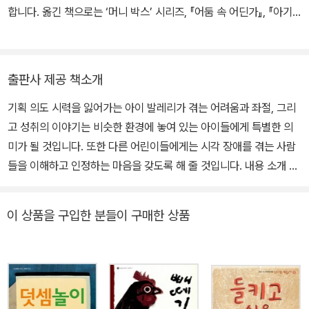
합니다. 옮긴 책으로는 ‘머니 박스’ 시리즈, 『어둠 속 어딘가』, 『아기
가 어떻게 만들어지는지에 대한 놀랍고도 진실한 이야기』, 『영어인가
화성어인가』, 『내 방 찾기 전쟁』, 『자유를 향한 탈출-베첼 가족의 대
담한 동독 탈출기』 등이 있습니다.
출판사 제공 책소개
기획 의도 시력을 잃어가는 아이 발레리가 겪는 어려움과 좌절, 그리
고 성취의 이야기는 비슷한 환경에 놓여 있는 아이들에게 특별한 의
미가 될 것입니다. 또한 다른 어린이들에게는 시각 장애를 겪는 사람
들을 이해하고 인정하는 마음을 갖도록 해 줄 것입니다. 내용 소개 이
책의 주인공 발레리는 시력을 잃어가는 아이입니다. 두꺼운 안경을
쓰면 그나마 좀 보였는데, 어느 날부터인가는 그마저도 보이지 않고
이 상품을 구입한 분들이 구매한 상품
눈앞이 안개가 낀 것처럼 뿌옇기만 합니다. 발레리는 절망합니다. 교
실 맨 앞에 앉아서 수업을 듣고, 큰 글씨로 인쇄된 책을 보고, 굵은 심
연필로 필기를 하면서 공부했는데 이제는 그것도 여의치 않습니다.
더구나 잘 보이지 않으니까 여기저기 부딪치기 일쑤였어요. 발레리가
그런 어려움을 겪고 있을 때에 수자 선생님이 발레리를 도와줍니다.