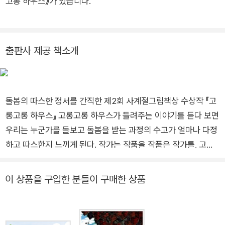
고롱 하우스》가 있습니다.
쉬는, 평범한 육아 일상 같지만 시간 조각에 포착된 장면과 감정
이 하나하나 모여 하루를 소중하게 채운다. 세심하고 정성스런 표
현력으로 사람과 사람, 사람과 공간이 서로를 돌보는 따스한 정서
를 담아낸 그림책이다.
출판사 제공 책소개
돌봄의 따스한 정서를 간직한 제2회 사계절그림책상 수상작 『고
롱고롱 하우스』 고롱고롱 하우스가 들려주는 이야기를 듣다 보면
우리는 누군가를 돌보고 돌봄을 받는 과정의 수고가 얼마나 다정
하고 따스한지 느끼게 된다. 작가는 작품을 작품은 작가를, 고양
이는 아기를 아기는 고양이를, 존재는 집을 집은 존재를 품고 돌
보며 서로를 살게 한다. 해가 뜨고 지는 것처럼 반복되는 이 사랑
이 상품을 구입한 분들이 구매한 상품
의 수고가 어쩌면 해가 뜨고 해가 지게 돕는 것일지도 모른다. 진
정성 있게 방을 꾸려 두고 독자를 초대해 머물게 하는 따스한 책
이다. _심사평 제2회 사계절그림책상 수상작 『고롱고롱 하우스』