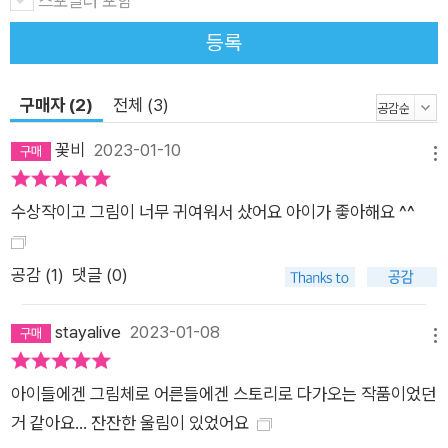
스포일러 포함
의 하루는 물리적인 여느 하루로 보이지만 그 기억으로 재창조된
시간입니다. 숱한 하루 중 유독 와 닿은 일상의 모습, 느낌, 아기
등록
의 행동, 양육자의 바람들을 방 한 칸 한 칸에 그려 넣어 집 안의
시간을 오밀조밀 만들었습니다. 그 안에는 힘겨움도 보이고 즐거
구매자 (2)
전체 (3)
움도 보이고 치열함도 평온함도 있습니다. 얼마 만인지 모를 외출
시간에는 고롱고롱 하우스의 목소리, 마음의 소리가 잠시 사라지
꽃비
2023-01-10
메뉴
고 바깥의 소리와 공기가 들어옵니다. 바다와 고롱고롱 씨가 각자
의 즐거움을 느끼는 동안 독자들은 그들의 감정을 읽어 보게 됩니
수상작이고 그림이 너무 귀여워서 샀어요 아이가 좋아해요 ^^
다. 줄곧 웃는 바다가 무얼 느끼고 있을까, ‘고롱고롱’ 소리에는
어떤 기분이 담겨 있을까 상상해 보면서요. 뾰로통한 고롱고롱 씨
공감 (
1
)
댓글 (0)
와 활발한 바다가 보여 주는 솔직하고도 로망이 한 움큼 섞인 육
아 이야기가 누군가에게 공감을 이끌고, 모두에게는 온 방을 짚어
stayalive
2023-01-08
메뉴
가며 귀여운 사생활을 구경하는 재미를, 그리고 푸근한 고롱고롱
씨와 앙증맞은 바다 사이에 느껴지는 사랑을 전해 줄 것입니다.
아이들에겐 그림체로 어른들에겐 스토리로 다가오는 작품이었던
거 같아요... 잔잔한 울림이 있었어요