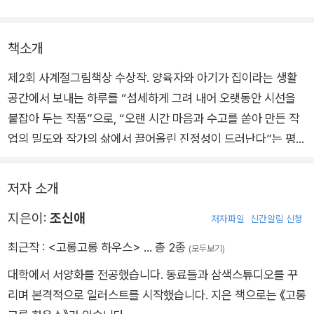
책소개
제2회 사계절그림책상 수상작. 양육자와 아기가 집이라는 생활
공간에서 보내는 하루를 “섬세하게 그려 내어 오랫동안 시선을
붙잡아 두는 작품”으로, “오랜 시간 마음과 수고를 쏟아 만든 작
업의 밀도와 작가의 삶에서 끌어올린 진정성이 드러난다”는 평을
받으며 제2회 사계절그림책상을 수상했다.
저자 소개
아기가 으앙 우는 소리와 함께 아침이 시작된다. ‘고롱고롱 씨’와
지은이:
조신애
아기 ‘바다’의 어느 평범한 하루이다. 작가는 집 단면도를 닮은 컷
저자파일
신간알림 신청
구성으로 칸칸이 하루의 모습들을 묘사하며 아침부터 밤까지의
최근작 :
<고롱고롱 하우스>
… 총 2종
(모두보기)
흐름을 조밀하게 펼쳤다.
대학에서 서양화를 전공했습니다. 동료들과 삼색스튜디오를 꾸
리며 본격적으로 일러스트를 시작했습니다. 지은 책으로는 《고롱
밥 먹고 놀고 낮잠 자고 산책하고 집안일 하고 목욕시키고 재우고