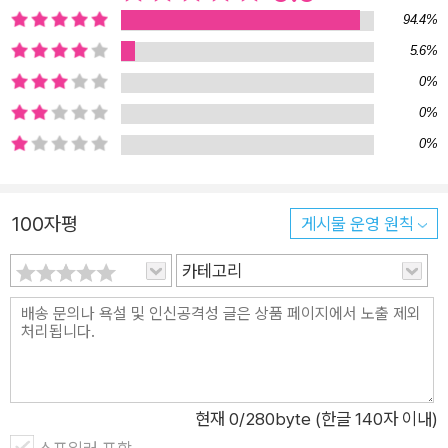
고롱고롱 씨가 낮잠 시간을 알차게 보내고, 둘이서 오후의 날씨와
94.4%
계절을 만끽하고, 바다가 어제보다 세 발짝 더 걸은 하루. 끝으로
5.6%
자신을 돌보는 고롱고롱 씨의 시간이 고요히 빛납니다. 오늘도 내
0%
일도 별다를 것 없지만 작은 변화와 기쁨으로 살아가고 있음을 말
0%
하며 보통날이 마무리됩니다. 온 방을 짚어 가며 보는 귀여운 사
0%
생활 고롱고롱 하우스는 느긋한 성향이었던 고롱고롱 씨가 바다
가 오고부터 제법 날래졌다는 근황을 처음으로 이야기합니다. 표
지에서부터 고롱고롱 씨가 바다를 맞이하기 전의 일상을 비춘 하
100자평
게시물 운영 원칙
우스는 더 오래 봐 온 고롱고롱 씨의 마음을 잘 알고 있습니다. 그
카테고리
리고 이 목소리는 자신의 육아 시절을 더듬어 그림책을 만든 작가
의 마음을 대신합니다. 여유로움을 즐기는 ‘나’를 내려놓고 당장
오늘을 위해 쉼 없이 움직여야 했던 시절, 몸과 마음이 고단함의
연속이었고 하루하루가 새롭고 벅찼던 시절. 하지만 시간이 지날
수록 그때가 간절하고 소중하기에 힘듦보다는 미처 쏟지 못했던
현재
0
/280byte (한글 140자 이내)
‘우리’를 향한 관심과 위로를 이 작품에 담았습니다. 고롱고롱 씨