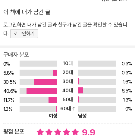
현력으로 사람과 사람, 사람과 공간이 서로를 돌보는 따스한 정서
를 담아낸 그림책입니다. 집이 들려주는 단란한 육아 하루 고롱고
이 책에 내가 남긴 글
롱 하우스에는 고롱고롱 씨와 생후 10개월 된 바다가 살고 있습
로그인하면 내가 남긴 글과 친구가 남긴 글을 확인할 수 있습니
니다. 집주인의 취향과 손길이 묻어나고 아기 키우는 집답게 곳곳
다.
로그인하기
에 육아 용품이 눈에 띄는, 아늑한 벽돌집입니다. 고롱고롱 씨에
게는 쉼터이자 일터이고 바다에게는 온 세상이 되어 주는 곳, 둘
이서 가장 많은 시간을 보내는 이 집이 주 무대이자 화자가 되어
구매자 분포
이들의 하루를 비춥니다. 아침 햇살이 집 안에 드리울 때, 고롱고
10대
0.3%
0%
롱 하우스가 아직 깨지 않은 집 안 풍경을 보여 주며 집주인을 소
20대
0.3%
5.8%
개합니다. 갖가지 패브릭 소품과 벽 장식, 화분으로 아기자기하게
30대
1.6%
30.5%
꾸려진 실내입니다. 고롱고롱 씨는 식물, 고양이, 아기 그리고 집
40대
6.5%
40.6%
까지, 무언가를 가꾸고 살피는 데 진심인 사람으로 보입니다. 그
50대
1.3%
11.7%
의 살뜰한 흔적이 고롱고롱 하우스에 사랑스러움을 더하고 또 그
60대
0%
1.3%
공간에서 그와 아기의 시간이 기꺼이 마련됩니다. 부드러운 연필
여성
남성
선에 포근한 담채로 그려진 그림과 그 모습을 다정하게 관찰하는
9.9
평점 분포
글이 서로 따듯한 기운을 주고받으며 하루가 무사히 흘러갑니다.