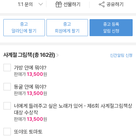
선물하기
공유하기
중고
중고
중고 등록
알라딘에 팔기
회원에게 팔기
알림 신청
사계절 그림책 (총 162권)
신간알림 신청
가방 안에 뭐야?
판매가
13,500
원
동굴 안에 뭐야?
판매가
13,500
원
너에게 들려주고 싶은 노래가 있어 - 제6회 사계절그림책상
대상 수상작
판매가
13,500
원
또야또 토마토