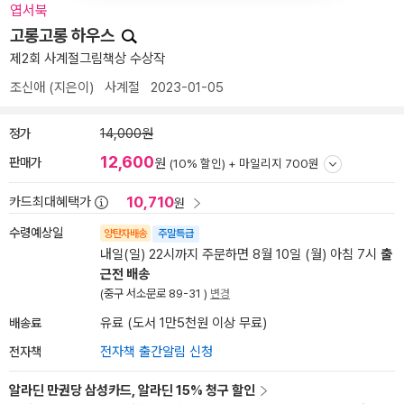
엽서북
고롱고롱 하우스
제2회 사계절그림책상 수상작
조신애
(지은이)
사계절
2023-01-05
정가
14,000원
12,600
판매가
원
(10% 할인) +
마일리지 700원
10,710
카드최대혜택가
원
수령예상일
양탄자배송
주말특급
내일(일) 22시까지 주문하면 8월 10일 (월) 아침 7시
출
근전 배송
(중구 서소문로 89-31 )
변경
배송료
유료 (도서 1만5천원 이상 무료)
전자책
전자책 출간알림 신청
알라딘 만권당 삼성카드, 알라딘 15% 청구 할인