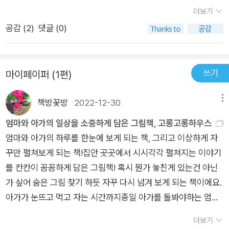
고롱고롱 하우스다. 우리는 흔히 부모됨의 어려움을 안다고 생각
더보기
한다. 때문에 부모에게 효도해야 한다고 은혜를 갚아야 한다고 느
공감 (
2
)
댓글 (0)
낀다. 그러면서도 정작 어린아이를 키우는 부모가 어떤 수고를 하
는지는 상상하지 못한다. 실제로 부모가 되어 아이를 돌보기 전까
지는 알지 못하는, 알고 나서는 그 전으로 돌아갈 수 없는 부모의
쓰기
마이페이퍼 (1편)
세계는 존재한다. 갓 태어난 어린 아이를 돌 무렵까지 키우기까지
얼마나 많은 노력과 노동이 필요한가. 그 수고로움과 고달픔은 쉽
책방꽃방
2022-12-30
메뉴
게 부모의 은혜라는 말도 치환되고 그래서 갚아야 할 부채로 남는
다. 이 책에서도 고롱고롱씨가 바다를 돌보는 하루가 오롯이 나타
엄마와 아가의 일상을 소중하게 담은 그림책, 고롱고롱하우스
나 있다. 언제나 아이보다 먼저 일어나려고 하지만 아이의 울음
엄마와 아가의 하루를 한눈에 보게 되는 책, 그리고 이상하게 자
소리에 무거운 눈꺼풀을 힘들게 밀어 올리고 잠들 때까지 먹이고
꾸만 펼쳐보게 되는 책!집안 곳곳에서 시시각각 펼쳐지는 이야기
씻기고 놀아주는 하루의 일과가 반복된다. 단순하지만 고단한 일
를 칸칸이 꼼꼼하게 담은 그림책! 혹시 뭔가 놓친게 있는건 아닌
상, 한없이 처음으로 다시 돌아가야만하는 일상이 고롱고롱 하우
가 싶어 숨은 그림 찾기 하듯 자꾸 다시 넘겨 보게 되는 책이에요.
스 곳곳에 담겨 있다. 그러나, 그럼에도 불구하고 고롱고롱 하우
아가가 눈뜨고 먹고 자는 시간까지종일 아가를 돌봐야하는 엄마,
스에는 구체적인 사랑이 가득하다. 사랑으로 가득한 산만한 그림
아가가 잠든 시간동안까지도못다한 집안일을 하기 바쁩니다.물
더보기
책이다. 어느 공간에서든 해야 할 일이 있고 하고 있는 일이 있다.
론 꽃피고 날 좋은 봄날엔아가와 함께 산책도 즐기고틈틈이 자신