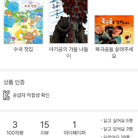
가 출간되었습니다. 제2회 그림책상 공모에서는 콘셉트와 아이
디어가 빛나는 다수의 작품이 응모되었고, 그 가운데 이야기를 일
관성 있게 끌고 가는 힘과 그 안에 내재된 개성 있는 목소리에 주
목하여 심사가 이루어졌습니다. 조신애 작가의 『고롱고롱 하우
스』는 양육자와 아기가 집이라는 생활 공간에서 보내는 하루를
“섬세하게 그려 내어 오랫동안 시선을 붙잡아 두는 작품”으로,
수국 찻집
아기곰의 가을 나들
북극곰을 살려주세
이
요
“오랜 시간 마음과 수고를 쏟아 만든 작업의 밀도와 작가의 삶에
서 끌어올린 진정성이 드러난다”는 평을 받으며 제2회 사계절그
림책상을 수상했습니다. 아기가 으앙 우는 소리와 함께 아침이 시
상품 인증
작됩니다. ‘고롱고롱 씨’와 아기 ‘바다’의 어느 평범한 하루입니
다. 작가는 집 단면도를 닮은 컷 구성으로 칸칸이 하루의 모습들
공급자 적합성 확인
을 묘사하며 아침부터 밤까지의 흐름을 조밀하게 펼쳤습니다. 밥
먹고 놀고 낮잠 자고 산책하고 집안일 하고 목욕시키고 재우고 쉬
는, 평범한 육아 일상 같지만 시간 조각에 포착된 장면과 감정이
읽고 싶어요 5명
3
15
1
하나하나 모여 하루를 소중하게 채웁니다. 세심하고 정성스런 표
읽고 있어요 3명
100자평
리뷰
마이페이퍼
읽었어요 19명