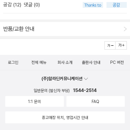
공감 (
12
)
댓글 (0)
일이 없으면 아이가 있다. 그러나 또 그렇기 때문에 그 작고 소박
이 좋아하는 일도 하면서잠깐의 꿀맛 같은 시간을 보냅니다.그리
한 집이 따스하고 복닥복닥하는 하루가 보람차다. 어느새 아이는
고 찾아오는 평온한 밤,종일 분주했던 고롱고롱하우스도 평온해
자라고 있고 또 고롱고롱씨는 부모가 되어간다. 이것이 사랑이 아
집니다.‘놓칠 수 없죠,짧지만 꿀맛 같은 시간‘격하게 공감하게 되
반품/교환 안내
니라면 무엇이 사랑이겠는가. 바다를 위해 식사를 준비하고 청소
는 이 문구!바쁜 그 틈에서도 책도 읽고 음악도 듣고좋아하는 것
를 하고 빨래를 하고, 외출을 하는 이 일상이 아이를 자라게 하는
들을 틈틈이 하면서짬짬이 꿀맛같은 시간을 보냈던 그때의 내모
사랑인 것이다. 이것이 누구나 이 책을 보았으면 하는 이유다. 바
습을 책에서 봅니다.​이제는 한참이나 지난 일이지만바다와 고롱
로 오늘, 지금 당신이 존재할 수 있었던 이유는 한 때 누군가 당신
고롱씨의 분주하고 평화로운일상을 담은 그림책을 보면서 우리
로그인
전체 메뉴
회사 소개
출판사 안내
PC 버전
을 이렇게 수고롭게 사랑했기 때문이라고. 눈을 떼지 못하고 당신
아이들과의 그때를 추억하게 되네요.그때는 분명 육아에 지친 하
의 일거수 일투족을 바라봐 주었기 때문이라고 말이다. 사람들이
루하루였지만이렇게 그림책속 칸칸이 숨은듯한엄마와 아가의 일
(주)알라딘커뮤니케이션
이 책을 보면서 부모의 은혜를 떠올릴 수도 있겠지만 그보다는 누
상을 하나하나 들여다보니그때의 시간들이 사랑스럽게 채워집니
구나 틀림없이, 과거에 사랑을 받은 적이 있다는 사실을 많이 느
1544-2514
다.내내 집안에만 머물다가 봄날 벚꽃 산책을 하는 그림에서는 어
일반문의 (발신자 부담)
꼈으면 한다. 비록 기억이 나지 않을 시기이지만 그 사랑의 증거
째서인지 해방감이 들기도 합니다.ㅋㅋ어쩌면 내 이야기를 대신
1:1 문의
FAQ
가 바로 지금의 당신이므로. 그리고 이렇게 수고로운 사랑을 꼭
그려준것 같은 뭔지 모를 벅차오름과 행복감을 느끼게 되고엄마
아이가 아니더라도 다른 누군가에게 그대로 베풀 수 있기를 소망
의 고단함을 위로해주는 책인거 같아요.바다와 고롱고롱씨의 24
중고매장 위치, 영업시간 안내
한다.
시간이 더 궁금하다면고롱고롱하우스로 오세요!^^