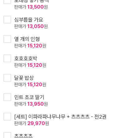
모래성 쌓기 공식
판매가
13,500
원
심부름을 가요
판매가
13,050
원
열 개의 인형
판매가
15,120
원
호호호호박
판매가
15,120
원
달꽃 밥상
판매가
15,120
원
민트 초코 딸기
판매가
13,950
원
[세트] 이파라파냐무냐무 + 츠츠츠츠 - 전2권
판매가
29,970
원
츠츠츠츠