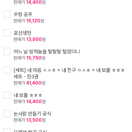
판매가
14,400
원
우렁 공주
판매가
15,120
원
호선생전
판매가
13,950
원
어느 날 밤하늘을 탈탈탈 털었더니
판매가
15,750
원
[세트] 내 마음 ㅅㅅㅎ + 내 친구 ㅇㅅㅎ + 내 보물 ㅎㅎㅎ
세트 - 전3권
판매가
41,400
원
내 보물 ㅎㅎㅎ
판매가
14,400
원
눈사람 만들기 공식
판매가
13,500
원