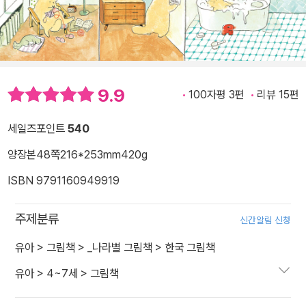
9.9
100자평 3편
리뷰 15편
세일즈포인트
540
양장본
48쪽
216*253mm
420g
ISBN 9791160949919
주제분류
신간알림 신청
유아
>
그림책
>
_나라별 그림책
>
한국 그림책
유아
>
4~7세
>
그림책