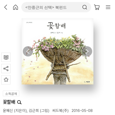
소득공제
꽃할배
윤혜신
(지은이),
김근희
(그림)
씨드북(주)
2016-05-08