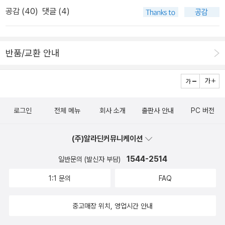
국열차 종착역> 그래픽노블 신간이 나왔어요.무척 보고싶네요.^^ 3
공감 (
40
)
댓글 (4)
2년 만에 완간된 그래픽 노블의 전설 <설국열차 종착역>. [설국열
차] 영화 촬영에 함께하며 단역으로 출연하고 영화 속 그림도 직접 그
렸던 원작자 장마르크 로셰트는 전 세계의 시사회에 참석하면서 세계
반품/교환 안내
인의 열광을 눈으로 직접 보고 <설국열차>에는 아직도 할 이야기가
많다는 것을 확신했다. 프랑스 만화계의 떠오르는 신예 작가 올리비
에 보케와 손을 잡고 그는 전작 세 편은 물론 영화까지 아우르는, 반세
기 가까이 달려 온 설국열차의 진정한 결말을 세상에 내놓았다. 200
로그인
전체 메뉴
회사 소개
출판사 안내
PC 버전
4년 국내에 처음 번역, 출간되었던 <설국열차> 1, 2, 3권을 합본해
영화 개봉과 함께 출간한 바 있는 세미콜론은 4권이자 완결편인 <설
(주)알라딘커뮤니케이션
국열차 종착역>을 2016년 5월 국내에 정식 출간하였다. 이로써 19
84년 1권 출간 이후 디스토피아 SF의 전설로 군림해 온 이 그래픽노
1544-2514
일반문의 (발신자 부담)
블이 34년 만에 완간되었다. -알라딘 책소개 <일가일주, 우리집 술
1:1 문의
FAQ
이야기> 한국에세이, 술~ 신나는 새싹 시리즈 35권. 생활력
은 부족하지만 낭만에 살며 꽃을 무척이나 좋아하던 꽃할배 이야기
중고매장 위치, 영업시간 안내
로, 아릿한 추억의 따스한 감성을 화가 김근희 선생님의 유화 그림으