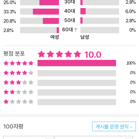
30대
2.8%
25.0%
꽃들을 섬세하게 그린 따뜻한 붓 그림은 묵직한 여운을 담아, 누구나
40대
책장을 덮을 때면 가슴 한 편이 뭉클해지며 풍부한 감상으로 채워지
6.9%
33.3%
는 소중한 경험을 체험할 수 있습니다.
50대
2.8%
20.8%
60대
0%
2.8%
여성
남성
10.0
평점 분포
100%
0%
0%
0%
0%
100자평
게시물 운영 원칙