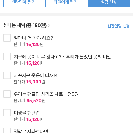
알라딘에 팔기
회원에게 팔기
알림 신청
신나는 새싹 (총 180권)
신간알림 신청
얼마나 더 가야 해요?
판매가
15,120
원
지구에 옷이 너무 많다고? - 우리가 몰랐던 옷의 비밀
판매가
15,120
원
자꾸자꾸 웃음이 터져요
판매가
15,300
원
우리는 팬클럽 시리즈 세트 - 전5권
판매가
65,520
원
미생물 팬클럽
판매가
15,120
원
정말로 사과한다면