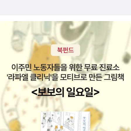
로 담아내어 묵직한 감동과 진한 여운을 전하는 어린이와 어른이 함
께 읽기 좋은 그림책이다.꽃을 좋아하던 작은 시골 소년에서 감성적
이고 연약하지만 담배 연기도 꽃으로 피어 날아가는 낭만적인 아버지
로, 그리고 꽃할배가 되기까지. 풀꽃들과 함께 그윽한 우정을 나누며
온 산의 꽃들을 지게에 한가득 담아 지던 할아버지의 이야기를 아름
답게 그려내 더욱 깊은 여운을 전한다. -알라딘 책소개 처음 출간
된 이후로 사랑의 대명사가 되었고, 작가 지미 리아오를 오늘의 위치
에 있게 만들어준 작품이다. 1999년 처음 출판 된 이후 책 뿐만 아니
라 영화, TV드라마로 만들어지고, 연극, 뮤지컬 등 여러 가지의 형태
로 지금까지 많은 이들의 사랑을 받아 오고 있다. 차갑고 복잡한 도시
에서 매일 똑같이 습관적으로 지나치게 되는 풍경과 사람들 속에서
일상을 살아가는 한 남녀의 사랑이야기이다. 책을 넘기면 왼쪽에는
여자의 이야기가, 오른쪽에는 남자의 이야기가 펼쳐진다. 외출할 때
면 목적지가 어디이든 여자는 항상 습관적으로 왼쪽으로, 남자는 항
상 오른쪽으로만 간다. 두 사람은 서로 만날 듯 만날 듯 하면서도 어긋
난다. -알라딘 책소개 작가 정유정이 돌아왔다. 펴내는 작품마다