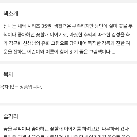
책소개
신나는 새싹 시리즈 35권. 생활력은 부족하지만 낭만에 살며 꽃을 무
척이나 좋아하던 꽃할배 이야기로, 아릿한 추억의 따스한 감성을 화
가 김근희 선생님의 유화 그림으로 담아내어 묵직한 감동과 진한 여
운을 전하는 어린이와 어른이 함께 읽기 좋은 그림책이다.
꽃을 좋아하던 작은 시골 소년에서 감성적이고 연약하지만 담배 연기
목차
도 꽃으로 피어 날아가는 낭만적인 아버지로, 그리고 꽃할배가 되기
까지. 풀꽃들과 함께 그윽한 우정을 나누며 온 산의 꽃들을 지게에 한
목차 없는 상품입니다.
가득 담아 지던 할아버지의 이야기를 아름답게 그려내 더욱 깊은 여
운을 전한다.
줄거리
당시에는 몰랐지만 뒤늦게에서야 알게 된, 든든하지도 자상하지도 않
지만 여린 감성을 지녔던 아버지의 자리를 그 자체로 받아들이는 담
꽃을 무척이나 좋아하던 꽃할배 이야기를 하려고요. 나무하러 갔다