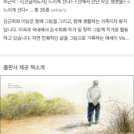
최근작 :
<[큰글자도서] 느리게 산다>
,
<산에서 만난 작은 생명들>
,
<
적 꿈은 시인이나 화가였는데 시골밥집에서 요리책과 수필. 그림책을
느리게 산다>
… 총 35종
(모두보기)
쓰며 꿈을 이루었다. 『살림살이』, 『착한 밥상 이야기』, 『착한 요리 상
김근희와 이담은 함께 그림을 그리고, 함께 생활하는 가족이자 동지
식 사전』, 『손맛으로 만드는 나물요리』, 『사계절 갈라 메뉴 303』, 『우
입니다. 미국과 국내에서 순수회화 작가 및 창작 그림책 작가로 활동
리 집에 밥 먹으러 올랜?』, 『EBS 최고의 요리비결 4: 밑반찬』, 『EB
하고 있습니다. 자연 친화적인 삶을 그림으로 기록하는 에세이 Visua
S 최고의 요리비결 5: 국, 찌개 & 찜』, 『자연을 올린 제철밥상』, 『최
l Essay 작업으로 다수의 전시회를 열었 습니다. 대학원 공부를 마치
고 중에 최고의 요리』, 『꽃할배』
고 미국에서 생활하다가 2009년 속초束草에 잠시 들른 것이 설악
산과 깊은 인연이 되었습니다. 설악산의 풀과 나무에 빠져 그곳에서 1
출판사 제공 책소개
0년 넘게 살았습니다. 10년 동안 찬찬히 산에 오르며 만난 작은 생명
들을, 그림으로 그리고 책으로 엮었습니다. 자연에서 만난 생명을 그
림과 글로 남기는 작업을 꾸준히 하고 있습니다. 일상에서 가구와 의
복은 직접 만들어 사용하고, 쓸모없는 물건을 되살려 쓸모 있게 만드
는 즐거움을 누리며 살고 있습니다. 환경에 무해한 삶을 위해 오늘도
고민하는 중입니다. 그림 그리는 부부가 소박하게 사는 이야기를 『조
각보 같은 우리 집』, 『재활용 목공 인테리어』 책으로 펴냈습니다. 함
께 작업한 책으로 『느리게 산다』, 『설악산일기』, 『아기별』, 『살림살