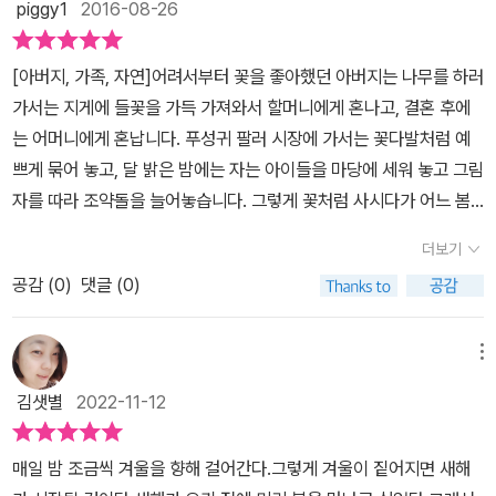
piggy1
2016-08-26
보였겠지만참 감성적인 분이셨음을 알 수 있다.그 감성이라는 것이
먹고 살기 힘들었던 그 시절엔참 보잘것 없는 그것이었을 것이다.열
[아버지, 가족, 자연]어려서부터 꽃을 좋아했던 아버지는 나무를 하러
여섯살때 네살위 어머니와 결혼을 했다.어머니가 나무해오라 하면 지
가서는 지게에 들꽃을 가득 가져와서 할머니에게 혼나고, 결혼 후에
게를 지고어둑해질때까지 꽃을 지게 한가득지고 내려오기 일쑤였다.
는 어머니에게 혼납니다. 푸성귀 팔러 시장에 가서는 꽃다발처럼 예
어머니도 그런 아버지를 보는 내내속이 터졌을 것이다. 자식을 6이나
쁘게 묶어 놓고, 달 밝은 밤에는 자는 아이들을 마당에 세워 놓고 그림
되었으니 말이다. 그런 아버지에게 어머니는 푸성귀라도 팔아오라고
자를 따라 조약돌을 늘어놓습니다. 그렇게 꽃처럼 사시다가 어느 봄
맡겨 장으로 내보내면아버지는 푸성귀를 시장 한귀퉁이에펼쳐놓고
날에 돌아가시고, 자라난 아이들이 무덤 가득 꽃을 둘러놓습니다. 내
예쁘게 묶어 놓았다.사람들의 이목을 집중시켰을 뿐사는 사람은 없었
더보기
용도 그림도 꽃처럼 어여쁜 그림책입니다.
을 듯...보름달 날밝은 밤 얼큰 하게 취하신아버지는 자는 자식들을 깨
공감 (
0
)
댓글 (0)
워 마당에 한동안 세워 놓았다. 그리고는 다시 들어가라셨다.다음날
아침 아버지가 아이들을 마당에 세워놓은 이유를 알 수 있었다.아버
메뉴
지는 아이들의 그림자 따라 조약돌로 그림을 그리신 것이다. 아버지
의 인생은 꽃이었다.쓸모 없어 보이는 꽃이었지만아버지의 인생은 그
김샛별
2022-11-12
어떤 삶보다 향기로웠을 것이다. 아버지를 추억하며 만든 감성이 가
득한 그림책이다. 책장을 쉬 덮을 수 없는따스한 감성과 진한 감동이
매일 밤 조금씩 겨울을 향해 걸어간다.그렇게 겨울이 짙어지면 새해
여운이 되어 가슴에 남는다. 아버지의 감성을 이어받았기에이러한 작