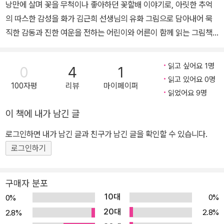
낭만에 살며 꽃을 무척이나 좋아하던 꽃할배 이야기로, 아릿한 추억
의 따스한 감성을 화가 김근희 선생님의 유화 그림으로 담아내어 묵
직한 감동과 진한 여운을 전하는 어린이와 어른이 함께 읽는 그림책
입니다. 올해도 아버지가 무척이나 좋아하던 복사꽃이 활짝 피었어
요.” 애틋한 추억과 진한 여운을 전하는 그림책! 꽃을 좋아하던 작은
읽고 싶어요 1명
0
4
1
시골 소년에서 감성적이고 연약하지만 담배 연기도 꽃으로 피어 날아
읽고 있어요 0명
100자평
리뷰
마이페이퍼
가는 낭만적인 아버지로, 그리고 꽃할배가 되기까지. 풀꽃들과 함께
읽었어요 9명
그윽한 우정을 나누며 온 산의 꽃들을 지게에 한가득 담아 지던 할아
이 책에 내가 남긴 글
버지의 이야기를 아름답게 그려내 더욱 깊은 여운을 전하는 그림책,
≪꽃할배≫가 출간되었습니다. 당시에는 몰랐지만 뒤늦게에서야 알
로그인하면 내가 남긴 글과 친구가 남긴 글을 확인할 수 있습니다.
게 된, 든든하지도 자상하지도 않지만 여린 감성을 지녔던 아버지의
로그인하기
자리를 그 자체로 받아들이는 담담한 추억의 감정 곡선을 짧은 글로
담아내었습니다. 눈과 마음으로 읽는 따뜻한 동화, 꽃할배 이야기! 이
구매자 분포
책은 어린 독자뿐만 아니라 어른까지 함께 읽으며 세대를 뛰어넘는
10대
0%
0%
진한 감동을 주며, 엄마와 아이가 함께 유년의 경험을 이야기하고 소
20대
2.8%
2.8%
통하며 서로의 추억을 돌아볼 수 있을 것입니다. 또한 우리네 들녘의