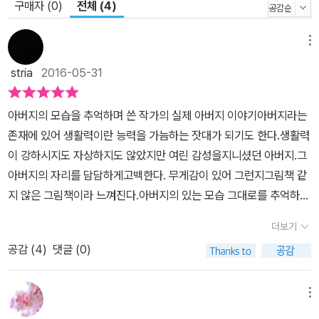
구매자 (0)
전체 (4)
메뉴
stria
2016-05-31
아버지의 모습을 추억하며 쓴 작가의 실제 아버지 이야기아버지라는
존재에 있어 생활력이란 능력을 가늠하는 잣대가 되기도 한다.생활력
이 강하시지도 자상하지도 않았지만 여린 감성을지니셨던 아버지.그
아버지의 자리를 담담하게고백한다. 무게감이 있어 그런지그림책 같
지 않은 그림책이라 느껴진다.아버지의 있는 모습 그대로를 추억하는
딸의 고백적인 글과 그림이가슴 깊은 울림을 준다.꽃을 무척이나 좋
더보기
아하는 아버지아버지는 어릴적 쇠꼴이나 나무를 하러지게를 지고 산
공감 (
4
)
댓글 (0)
으로 들로 다니면서정작 그것들 보다는 꽃을 한짐 지고 해질녁 돌아
오기 일쑤였다. 아무짝에도 쓸모 없는 꽃을 가져왔다며할머니는 아버
지의 지게를 패대기 치셨다.꽃을 사랑하셨던 아버지의 마음은 어떠셨
메뉴
을까.아버지는 꽃을 너무나 사랑하셨다.누군가에겐 실없는 사람처럼