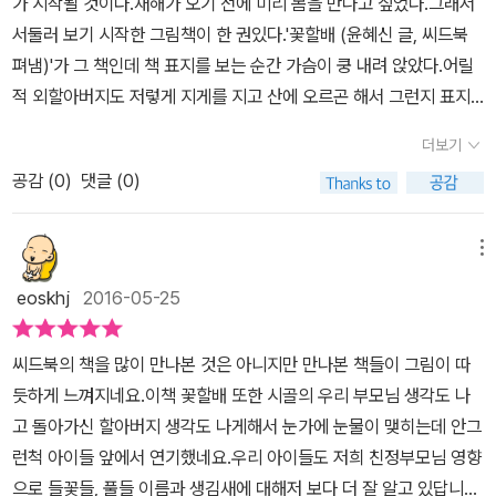
가 시작될 것이다.새해가 오기 전에 미리 봄을 만나고 싶었다.그래서
품을 만들었겠다라는 생각도 든다.그림책을 읽고 나니​우리 아버지를
서둘러 보기 시작한 그림책이 한 권있다.'꽃할배 (윤혜신 글, 씨드북
추억하게 만든다.우리 아버지도 어릴적 지게를 지셨던 기억이 난다.
펴냄)'가 그 책인데 책 표지를 보는 순간 가슴이 쿵 내려 앉았다.어릴
쇠꼴과 나무를 하러지게를 지고 산에 오르셨던 기억이 어렴풋이 난
적 외할아버지도 저렇게 지게를 지고 산에 오르곤 해서 그런지 표지
다.아버지기 되어보니생활력을 떠나 아버지라는이름 자체로 존경할
속 지게를 세우면 외할아버지가 웃으며 나를 부를 것만 같았다.이야
더보기
만한 분이시라는 것이새삼 깊이 느껴진다. 세대를 초월하여 어른과
기를 이끄는 이의 아버지 이야기라고 한다.꽃을 무척이나 좋아하던
아이가함께 읽어 볼 수 있는 그림책이다
공감 (
0
)
댓글 (0)
우리 아버지.나무를 하러 산에 간 아버지는 나무 대신 꽃을 한 지게 짊
어지고 내려와 부모님께 야단을 들어도 산에 오르면 꽃지게를 만들곤
했다.그런 아버지가 결혼을 했고, 결혼 후에도 아버진 꽃지게를 짊어
메뉴
지고 산에서 내려오곤 했다.장에 나가 푸성귀를 팔 때도 아버진 꽃다
eoskhj
2016-05-25
발처럼 묶은 나물이나 열매를 구경만 하다 갔다.아버진 술이 취한 얼
굴로 돌아왔지만, 그 얼굴이 너무 환해 보름달같았고, 아버지의 담배
씨드북의 책을 많이 만나본 것은 아니지만 만나본 책들이 그림이 따
연기를 따라 연기 꽃이 하늘을 날아갔다.그렇게 꽃을 좋아하던 아버
듯하게 느껴지네요.이책 꽃할배 또한 시골의 우리 부모님 생각도 나
지는 돌아가셨다.꽃을 좋아하던 아버지의 무덤을 꽃으로 채워 아버지
고 돌아가신 할아버지 생각도 나게해서 눈가에 눈물이 맺히는데 안그
를 외롭게 하지 않았던 우리에게 다시 봄이 찾아왔다.복사꽃이 활짝
런척 아이들 앞에서 연기했네요.우리 아이들도 저희 친정부모님 영향
핀 봄, 우리는 아버지를 떠올린다.아버지는 그 곳에서 꽃처럼 환하게
으로 들꽃들, 풀들 이름과 생김새에 대해저 보다 더 잘 알고 있답니다.