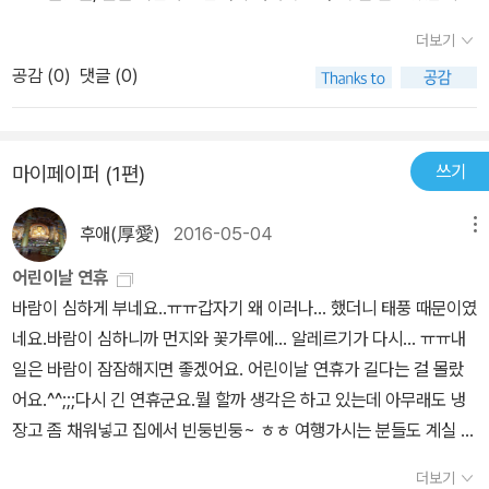
웃고 계실까?​그림책이 주는 위로나 감동은 그 어떤 이야기보다 가슴
나중에 커서 생물을 연구하는 사람이 되겠다는 큰아이되고 싶은 게
뭉클하다.아버지의 지게, 꽃이 날리던 들판, 아버지의 나물 다발, 아이
더보기
없다고 늘상 예기하던 아이였는데 언제부터인지 꿈을 꾸고 있답니다.
들의 그림자를 따라 돌을 놓았던 아버지의 모습들이 떠올라 봄까지
공감 (
0
)
댓글 (0)
지게에 한가득 꽃을 짊어지고 가는 아버지의 뒷모습어떻게 보면 일도
종종 꺼내 읽어볼 것만 같은 그림책이다.
안하고 처자식 나몰라라 하고 자기 좋아하는꽃놀이만 하는 아버지로
비춰질 수 있겠다라는 생각이 들더라구요.한켠엔 짠한 마음이 들기도
쓰기
마이페이퍼 (1편)
하고고생하는 어머니의 늦은 저녁 바느질과 자고 있는 아이들 깨워달
밤에 일렬로 세운 것들하며말로 표현할 수 없는 아버지의 정도 느껴
후애(厚愛)
2016-05-04
메뉴
지지만 그 무뚝뚝함이 저희 아빠랑너무 비슷하네요.돌아가시고 난 후
비로서 아버지의 행동을 이해할 수 있었던 자식들의 마음과아버지 무
어린이날 연휴
덤을 온갖 봄 꽃으로 둘러 주었던 자식들의 정성을 들여다 볼 수 있었
바람이 심하게 부네요..ㅠㅠ갑자기 왜 이러나... 했더니 태풍 때문이였
던 가슴 뭉클하고 따듯한 아빠가 생각나게 하는 책이였답니다.우리
네요.바람이 심하니까 먼지와 꽃가루에... 알레르기가 다시... ㅠㅠ내
아이들도 할아버지랑 비슷하다고 우리 할아버지도 꽃 좋하하고 새도
일은 바람이 잠잠해지면 좋겠어요. 어린이날 연휴가 길다는 걸 몰랐
좋아하는데 우리할아버지 뒷모습이랑 말하는 아이들 보며 그렇지 할
어요.^^;;;다시 긴 연휴군요.뭘 할까 생각은 하고 있는데 아무래도 냉
아버지랑 똑같지!! 하며 잠자리에 들었답니다.
장고 좀 채워넣고 집에서 빈둥빈둥~ ㅎㅎ 여행가시는 분들도 계실 것
같습니다.조심히 다녀오시고, 즐겁고 행복한 연휴 되세요.*^^* <설
더보기