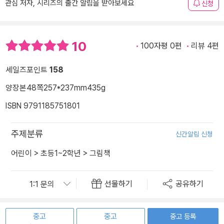
관심 저자, 시리즈의 출간 알림을 받아보세요
신청
10
100자평 0편
리뷰 4편
세일즈포인트
158
양장본
48쪽
257*237mm
435g
ISBN 9791185751801
주제분류
신간알림 신청
어린이
>
초등1~2학년
>
그림책
선물하기
공유하기
중고
중고
중고 등록