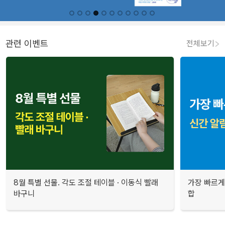
관련 이벤트
전체보기
8월 특별 선물. 각도 조절 테이블 · 이동식 빨래
가장 빠르게
바구니
합