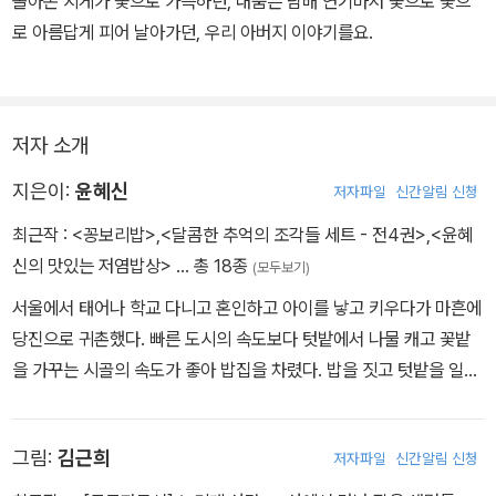
담한 추억의 감정 곡선을 짧은 글로 담아내었다.
돌아온 지게가 꽃으로 가득하던, 내뿜은 담배 연기마저 꽃으로 꽃으
로 아름답게 피어 날아가던, 우리 아버지 이야기를요.
저자 소개
지은이:
윤혜신
저자파일
신간알림 신청
최근작 :
<꽁보리밥>
,
<달콤한 추억의 조각들 세트 - 전4권>
,
<윤혜
신의 맛있는 저염밥상>
… 총 18종
(모두보기)
서울에서 태어나 학교 다니고 혼인하고 아이를 낳고 키우다가 마흔에
당진으로 귀촌했다. 빠른 도시의 속도보다 텃밭에서 나물 캐고 꽃밭
을 가꾸는 시골의 속도가 좋아 밥집을 차렸다. 밥을 짓고 텃밭을 일구
며 살림하는 일이 나와 이웃을 살리는 아름다운 노동이고 생명을 살
리는 재미난 놀이라고 여긴다. 텃밭 재료로 정갈하고 건강한 밥상을
그림:
김근희
저자파일
신간알림 신청
차리는 솜씨 좋은 아줌마. 아픈 마음을 위로해 주는 마음씨 좋은 아줌
마. 배꼽 잡고 웃게 하는 재밌는 시골 밥집 아줌마로 살고 있다. 어릴