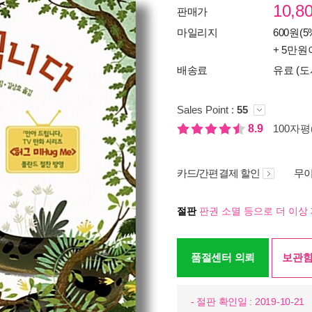
10,8
판매가
마일리지
600원(5
+ 5만원
배송료
유료 (도
Sales Point :
55
8.9
100자평(
카드/간편결제 할인
무이
절판
판권 소멸 등으로 더 이상 
품절센터 의뢰
보관함
- 절판 확인일 : 2019-10-21