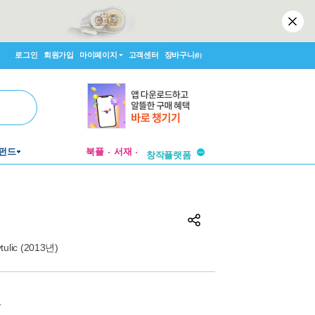
로그인
회원가입
마이페이지
고객센터
장바구니
(0)
투비컨티뉴드
펀드
북플
서재
창작플랫폼
투비컨티뉴드
tulic (2013년)
원