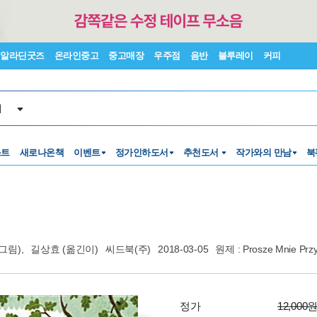
알라딘굿즈
온라인중고
중고매장
우주점
음반
블루레이
커피
서
스트
새로나온책
이벤트
정가인하도서
추천도서
작가와의 만남
북
그림),
길상효
(옮긴이)
씨드북(주)
2018-03-05
원제 : Prosze Mnie Przy
정가
12,000