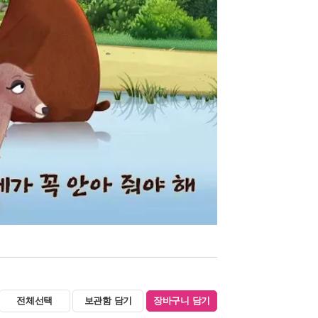
전체선택
보관함 담기
장바구니 담기