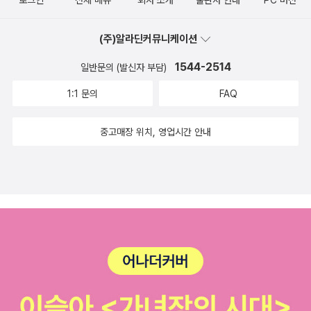
로그인
전체 메뉴
회사 소개
출판사 안내
PC 버전
(주)알라딘커뮤니케이션
1544-2514
일반문의 (발신자 부담)
1:1 문의
FAQ
중고매장 위치, 영업시간 안내