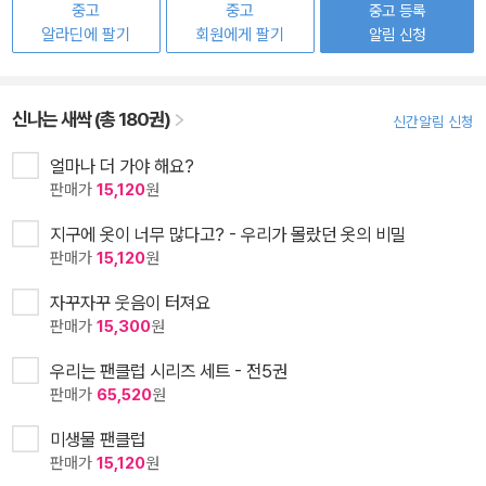
중고
중고
중고 등록
알라딘에 팔기
회원에게 팔기
알림 신청
신나는 새싹 (총 180권)
신간알림 신청
얼마나 더 가야 해요?
판매가
15,120
원
지구에 옷이 너무 많다고? - 우리가 몰랐던 옷의 비밀
판매가
15,120
원
자꾸자꾸 웃음이 터져요
판매가
15,300
원
우리는 팬클럽 시리즈 세트 - 전5권
판매가
65,520
원
미생물 팬클럽
판매가
15,120
원