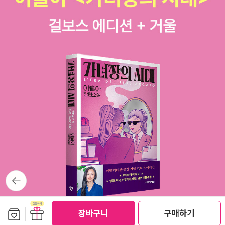
뒤로가
기
보관함담기
선물하기
장바구니
구매하기
선물하기