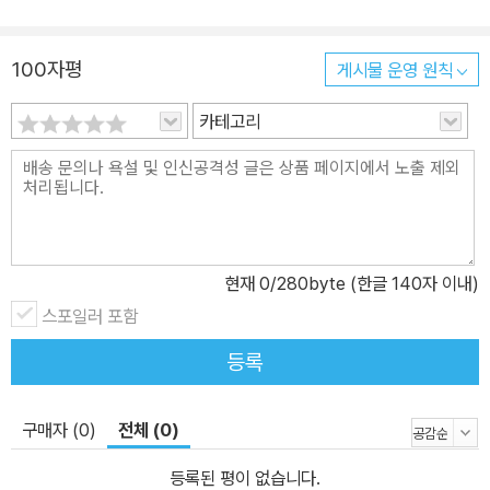
안경점 거울을 볼 때마다 얼굴의 미운 부분만 크게 보이나요? 아무도
모르는 단점에 신경 쓰느라 장점을 볼 새가 없다고요? 그렇다면 여
100자평
게시물 운영 원칙
기, 마음안경점에 방문해 보세요. 스스로를 향한 왜곡된 프레임을 벗
어던지고 있는 그대로 자신을 받아들이게 도와줍니다. 『마음안경점』
카테고리
은 누구보다 가까이에서 아이들의 마음을 들여다보는 초등교사 조시
온 작가의 글과, 볼로냐 국제아동도서전 선정 일러스트레이터 이소영
작가의 경쾌하고 세심한 그림이 만난 그림책입니다. 외모 콤플렉스로
자존감 낮은 아이가 마음안경점에서 새 안경을 맞추며 자신을 향한
시선이 긍정적으로 변화하는 모습을 담았습니다. 3. 무인도에서 보내
현재
0
/280byte (한글 140자 이내)
요 나는 무인도에서 혼자 지내고 있어요. 심심하지만 토끼 인형 친구
스포일러 포함
‘껴안이’가 있어서 괜찮아요. 낮에는 먹거리를 찾거나 놀거리를 찾으
며 시간을 보내요. 구름 모양 맞히기 놀이는 특히 재밌어요! 하지만 밤
등록
이 찾아오면 너무 무서워요. 불안한 마음에 숨소리도 내지 않고 쥐 죽
은 듯 누워만 있어요. 이 섬에는 밤마다 무시무시한 괴물이 나타나기
구매자 (0)
전체 (0)
때문이에요. 나는 이곳에서 하루빨리 벗어나고 싶어요. 만약 이 글을
보고 있다면, 내 이야기에 귀 기울여 줘요.
등록된 평이 없습니다.