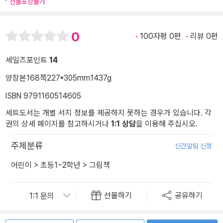
선물포장불가
0
100자평 0편
리뷰 0편
세일즈포인트
14
양장본
168쪽
227*305mm
1437g
ISBN 9791160514605
세트도서는 개별 서지 정보를 제공하지 못하는 경우가 있습니다. 각
권의 상세 페이지를 참고하시거나
1:1 상담
을 이용해 주십시오.
주제분류
신간알림 신청
어린이
>
초등1~2학년
>
그림책
선물하기
공유하기