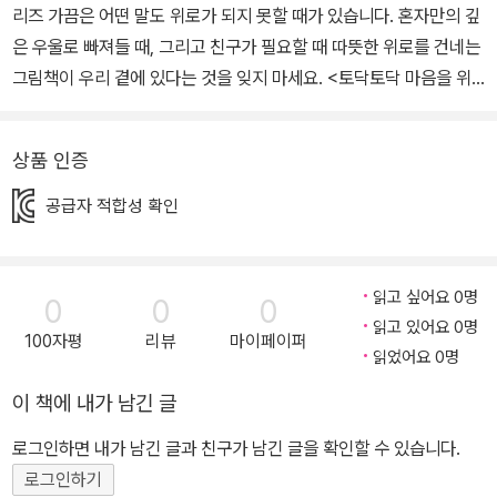
리즈 가끔은 어떤 말도 위로가 되지 못할 때가 있습니다. 혼자만의 깊
은 우울로 빠져들 때, 그리고 친구가 필요할 때 따뜻한 위로를 건네는
그림책이 우리 곁에 있다는 것을 잊지 마세요. <토닥토닥 마음을 위
로해요> 시리즈는 얼어붙은 마음을 녹여 위로가 되고, 깊은 감동을
전하는 그림책입니다. ￭ 선정 내역 ★ 2022 국립어린이청소년도서
상품 인증
관 사서추천도서 ★ 제6회 읽어주기 좋은 책 선정 ￭ 각 권 소개 1. 꽃
이 된 로봇 아이부터 어른까지 모두가 함께 읽는 그림책입니다. 마음
공급자 적합성 확인
에 꽃이 피지 않는 꽃집 할머니와 사람의 마음을 이해하고 싶은 로봇
을 통해 누구나 느끼는 ‘외로움’이라는 감정에 깊이 공감하고, 진정한
우정이 무엇인지 보여 줍니다. 군더더기 없이 담백한 글과 일러스트
읽고 싶어요 0명
0
0
0
로 책장을 덮은 뒤에도 깊은 여운을 남깁니다. 꽃집 할머니는 소원을
읽고 있어요 0명
100자평
리뷰
마이페이퍼
들어준다는 보물 항아리를 찾아 여행을 떠납니다. 친구를 만들어 달
읽었어요 0명
라고 소원을 빌 생각이었지요. 여행을 도와줄 로봇도 만들어 함께합
이 책에 내가 남긴 글
니다. 둘은 험난한 모험을 거치며 소중한 추억을 공유합니다. 하지만
로그인하면 내가 남긴 글과 친구가 남긴 글을 확인할 수 있습니다.
시간이 흘러 로봇은 홀로 남습니다. 로봇은 할머니 대신 보물 항아리
로그인하기
를 찾을 수 있을까요? 할머니의 마지막 소원은 이뤄질까요? 2. 마음