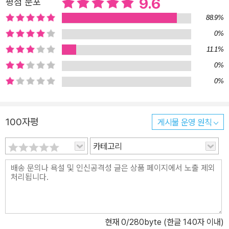
9.6
평점 분포
들과 다르게 생각하고 관찰하는 능력의 중요성을 말해준답니다. 모든
88.9%
일을 논리력만으로, 또는 상상력만으로 이해하고 해결할 수 없다고도
0%
말해요. 외골수가 아닌 사고의 유연성을 말해요. 차근차근 추리해가
11.1%
면서 두뇌 게임을 즐기며 생각의 깊이와 넓이를 함께 확장해 나갈 수
있답니다. 이 책은 이렇게 구성되어 있어요 -수수께끼마다 3~4개,
0%
많게는 10개 내외의 단서가 있어요. -수수께끼마다 상상력이 필요한
0%
지, 논리력이 필요한지 알 수 있어요. 나는 상상력이 강한 사람일까요,
논리력이 강한 사람일까요? -수수께끼마다 상, 중, 하의 난이도가 표
100자평
게시물 운영 원칙
시되어 있고, 그에 맞는 점수도 표시되어 있어요. 친구들, 가족과 함께
누가누가 잘하나 시합할 수도 있어요. 물론 혼자 풀어도 상관없어요!
카테고리
현재
0
/280byte (한글 140자 이내)