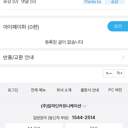
일어났어요!!​1 남편은 한가로이 텔리비젼을 보고있어요2 아내는 남편
공감 (
0
)
댓글 (0)
를 해결 할 수 있어요.랑이는 아직 시작단계이고 어려서 1단계 위주로
서추리할수있답니다. 문제가그리쉽지는않은것같아요.어른들은쉬울
엎에서 책을 읽어요3 갑자기 남편이 자리에서 일어나더니집안의 모
해결하고 있답니다. 다양한 사건과 다양한 난이도그리고 사건마다
수도있지만아이들에게는어려운것같았어요.다모른다고했거든요^
든 불을 꺼요4 아내는 아무런 반응을 하지 않고 어둠속에서 책을 읽
다양한 2도 채색이 되어 있어서마치 추리 영화 니솝시스를 보는 것
^;;;;;전정답을말해주지는않고답이나올수있도록유도해주었어요.정답
어요앞집에서는 대체 무슨 일이 벌어진 걸까요? 한참을 고민하던
쓰기
마이페이퍼 (0편)
같은 느낌이 들어요.사건마다 2개에서 많게는 10개의 단서가 있지요.
을맞추고는본인이맞추었다며너무뿌듯해하더라구요. 정답은아니지
딸램...'알고보니 부인이 사람이 아니라 책 읽어주는 로봇이 아닐
그 단서를 잘 해석하고 잘 이해해야 하기 때문에랑이에게 더 권하게
만아주열심히설명하고있는울아들.이문제는저도너무어려웠어요.ㅎ
까?''어우야~~~무서워!!!'ㅋㅋㅋㅋㅋ정답은...부인은 시각 장애인이
등록된 글이 없습니다
되는 책 추리 게임 이랍니다.​​ 어제는 랑이와 하원후유치원 친구 민서
ㅎ그래도빗자루를이용해창문으로도망갈방법을생각해냈네요.아주아
에요점자 책을 읽고 있었답니다이건 시작에 불과합니다허를 찌르는
와 함께 추리 게임을 봤어요.난이도는 쉬운 1단계였지만아이들이 어
주기특한거있죠.ㅎㅎ 뒷페이지에는정답이다나와있어요.아이들과풀
추리 결과도 있고예상했던 답이 맞았던 결과도 있었고음...심장 후덜
반품/교환 안내
려워했어요.추리 게임 말 없는 목격자​마르티나 집에 도둑 3명이 들어
면서꼭정답이아니어도되더라구요.생각을들어보고우리끼리생각했을
덜하게 만든 결과도 있었답니다ㅋㅋㅋㅋㅋㅋ궁금하시죠?!그리고 추
와 모든 물건을 다 훔쳐가지만마르티나는 꼼짝 못한채 보기만 하다가
때맞으면그게정답이라고칭찬해주세요.그럼아이들도맞았다고기뻐하
리를 하면서 사건의 다양한 각도로생각하게 되니 두뇌 회전에 완죤
잠이 들어서 경찰에 신고를 못하게 되요. ​​ 글을 읽지 못하는 민서라서
고자신감을얻는답니다:)자신감뿜뿜할수있는책.두뇌회전에좋은책.시
효과적입니다​무의미하게 스마트폰 게임을 하거나 티비를 보는 대신
단서 및 글을 다 읽어줬어요. 글을 읽을 줄 아는 우리 랑이에게도 어
간보내기좋은책.무엇보다재미있는책.아이들이너무좋아해요!!
가족들과 친구들과도란도란 모여앉아 <추리게임>하면서즐거운 시
로그인
전체 메뉴
회사 소개
출판사 안내
PC 버전
렵긴 매한가지였어요.마르티나가 도둑을 보고도 신고를 하지 못했고
간을 보내보는 것은 어떨까요!!꼭~~~보시길 추천합니다
잠이 들었을까?​답은 마르티나가 아주 작은 아기였기 때문이였지요.​
(주)알라딘커뮤니케이션
아이들이 책속의 그림을 더 주의깊게 볼 필요가 있었는데녀석들은 그
러지 못했던 것 같아요.​ 이 책은 관찰력 있게 살펴봐야하구요.사고도
1544-2514
일반문의 (발신자 부담)
필요합니다. 논리력도 필요하구요.집중력도 요구되네요.목격자 란 단