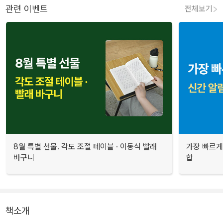
관련 이벤트
전체보기
8월 특별 선물. 각도 조절 테이블 · 이동식 빨래
가장 빠르게
바구니
합
책소개