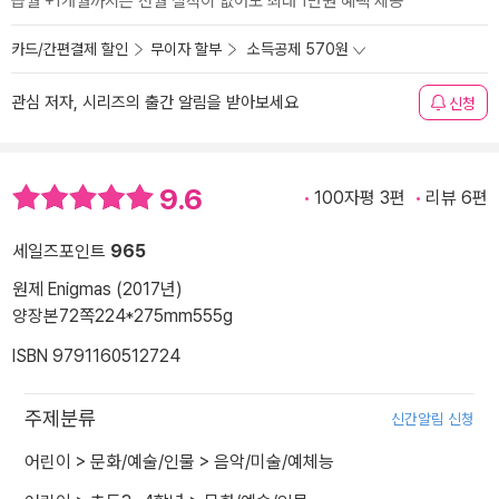
급월 +1개월까지는 전월 실적이 없어도 최대 1만원 혜택 제공
카드/간편결제 할인
무이자 할부
소득공제 570원
관심 저자, 시리즈의 출간 알림을 받아보세요
신청
9.6
100자평 3편
리뷰 6편
세일즈포인트
965
원제 Enigmas (2017년)
양장본
72쪽
224*275mm
555g
ISBN 9791160512724
주제분류
신간알림 신청
어린이
>
문화/예술/인물
>
음악/미술/예체능