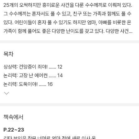
25개의 오싹하지만 흥미로운 사건을 다룬 수수께끼로 이뤄져 있다.
그 수수께끼는 혼자서도 풀 수 있고, 친구 또는 가족과 함께도 풀 수
있다. 어린이들이 혼자 풀 수 있기도 하지만 엄마, 아빠를 비롯한 온
가족이 함께 풀어도 좋은 다양한 난이도를 갖고 있다. 다양한 사건과
다양한 난이도는 누구라도 ‘추리 게임’을 즐길 수 있도록 해준다. 사건
마다 다양한 2도 채색으로 되어 있어서, 마치 추리 영화 시놉시스를
목차
보는 것과 같은 느낌이 든다.
상상력: 건망증이 죄야! …… 12
논리력: 고장 난 에어컨 …… 14
논리력: 도둑이야! …… 16
책속에서
P.22~23
리타 부인은 창문 너머로 얼마 전에 새로 이사 온