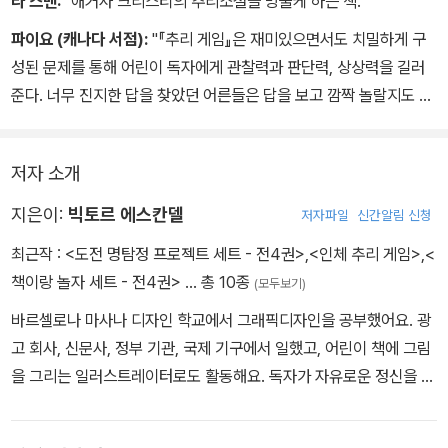
기다리고 있어요.
라 스맨:
"애거사 크리스티의 추리소설을 방불케 하는 책."
3. ‘검의 감옥’ : 잔인한 교도관들이 누가 가장 많은 죄수를 죽이는지
파이요 (캐나다 서점):
"『추리 게임』은 재미있으면서도 치밀하게 구
내기를 해요.
성된 문제를 통해 어린이 독자에게 관찰력과 판단력, 상상력을 길러
4. ‘용의 감옥’ : 머리가 셋 달린 용이 있어요. 용의 혓바닥에는 독이
준다. 너무 진지한 답을 찾았던 어른들은 답을 보고 깜짝 놀랄지도 모
묻어 있어요.
른다. 여백이 많은 그림에 색을 칠하면서 수수께끼를 잘 풀어보는 것
도 좋다."
어느 감옥을
저자 소개
골라야 할까요?
지은이:
빅토르 에스칸델
저자파일
신간알림 신청
최근작 :
<도전 명탐정 프로젝트 세트 - 전4권>
,
<인체 추리 게임>
,
<
책이랑 놀자 세트 - 전4권>
… 총 10종
(모두보기)
바르셀로나 마사나 디자인 학교에서 그래픽디자인을 공부했어요. 광
고 회사, 신문사, 정부 기관, 국제 기구에서 일했고, 어린이 책에 그림
을 그리는 일러스트레이터로도 활동해요. 독자가 자유로운 정신을 일
깨우고 새로운 창의력을 발휘할 수 있도록 돕는 것이 꿈이에요. 그린
책으로 『추리 게임』, 『세계사 추리 게임』, 『과학 추리 게임』이 있어요.