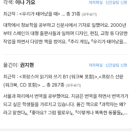
각색:
아나 가요
저자파일
신간알림 신청
최근작 :
<우리가 태어났을 때>
… 총 31종
(모두보기)
대학에서 정보학을 공부하고 신문사에서 기자로 일했어요. 2000년
부터 스페인의 대형 출판사들과 일하며 디자인, 편집, 교정 등 다양한
작업을 하면서 다양한 책을 썼어요. 『추리 게임』 『우리가 태어났을
때』 등을 썼어요.
옮긴이:
권지현
저자파일
신간알림 신청
최근작 :
<프랑스어 읽기와 쓰기 B1 (워크북 포함)>
,
<프랑스 산문
(워크북, CD 포함)>
… 총 287종
(모두보기)
서울과 파리에서 번역을 공부했어요. 지금은 번역을 하면서 번역가가
되고 싶은 학생들을 가르치고 있습니다. 옮긴 책으로 『과학자는 왜?
라고 말한다』, 『좋아요? 그럼 팔로우!』, 『이렇게나 똑똑한 동물들』,
「도전 명탐정 프로젝트」, 「보통의 호기심」, 「꼬마 중장비 친구들」, 「징
글 친구」, 「팬클럽」 시리즈, 『우리 집 똥강아지』, 『수집가들의 보물』,