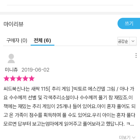
쓰기
마이리뷰
구매자 (0)
전체 (6)
메뉴
미니츄
2019-06-02
씨드북신나는 새싹 115[ 추리 게임 ]빅토르 에스칸델 그림 / 아나 가
요 수수께끼 선별 및 각색추리소설이나 수수께끼 풀기 참 재밌죠.이
책에는 재밌는 추리 게임이 25개나 들어 있어요.아이 혼자 풀어도 되
고 온 가족이 점수를 획득하며 풀 수도 있어요.우리 아이는 혼자 풀다
모르면 답부터 보고는엄마에게 읽어주고 풀어보라고 했답니다. ㅋ전
나름대로 열심히 생각하며 풀었는데거의 맞는 답이었는데도 정확하
더보기