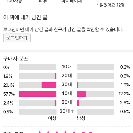
100자평
리뷰
마이페이퍼
어요! *전 세계 8개국 수출!* *2019 스페인 디자인 혁신부문 수상(J
읽었어요 12명
unceda award)* 온 가족이 함께 풀어도 좋고, 혼자 풀어도 흥미진
이 책에 내가 남긴 글
진한 25개의 오싹한 수수께끼를 세련된 디자인과 그림으로 만나요!
로그인하면 내가 남긴 글과 친구가 남긴 글을 확인할 수 있습니다.
『추리 게임』 속 25개의 수수께끼는 거대한 선박, 학교, 주택가, 호텔,
로그인하기
골동품 상점, 교도소, 왕국의 정원 등 저마다 개성 넘치는 공간에서 펼
쳐져요. 그 공간 속에는 각자의 상황에서 열심히 고민하고 난관을 헤
쳐나가려는 인물들이 있고요. 세련된 디자인과 귀여운 일러스트는 그
구매자 분포
들의 어려움을 보다 유쾌하게 전달해 주는 역할을 해요. 이와 같은 다
10대
0.2%
0%
양한 공간적 배경과 세련된 디자인, 귀여운 일러스트에서 주는 새로
20대
0.2%
1.9%
움으로, 수수께끼는 고리타분하다는 생각을 깨뜨릴 수 있어요. 나에
30대
1.9%
20.1%
게는 어려운 문제가 다른 사람에게는 쉬울 수도 있어요. 사람마다 생
40대
12.2%
57.7%
각이 다르다는 걸 알려주는 관점에 대한 책! 『추리 게임』 속 25개의
50대
2.6%
2.4%
수수께끼는 엉뚱해 보이는 결말로 당황스러움을 느끼게 하고 왜 그런
60대
0.5%
0.5%
행동으로 결말이 났는지를, 논리력과 상상력으로 알아내도록 해요.
여성
남성
하지만 그 속에서도 잊지 말아야 할 중요한 것이 있어요. 그건 바로
‘사람마다 생각하고 분석하는 방법이 다 다르다’는 사실이에요. 친구