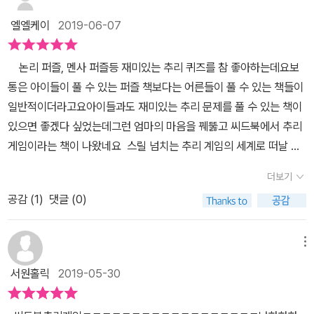
도 못맞추길 바라는 것 같아요.맞추면 기분나빠 하더라구요. ㅎㅎ정
논리력을 요하는 사건이었어요난이도는 하였는데,저와 토리 둘 다 범
말 오랫만에 안쓰던 부분의 뇌를 쓰는 기분이예요.아이들 두뇌발달에
엘엘케이
2019-06-07
인을 못 맞혔어요논리력을 요하는 사건인데,저와 토리는 상상력을 발
도 굉장히 좋을 것 같다는 생각이 듭니다.이 책에 나오는 사건의 배경
휘했네요 ^^; 왼쪽 페이지의 지문을 잘 읽었다면충분히 맞힐 수 있는
은 여러 곳이예요.궁전, 왕국, 강, 엘리베이터, 고층건물, 바다 등이요.
논리 퍼즐, 멘사 퍼즐등 재미있는 추리 퀴즈를 참 좋아하는데요보
문제였더라구요이 문제를 풀면서 논리력 표시가 있는 문제에 대해감
그림도 잘 보면 하얀 바탕에 검은 펜으로 쓱쓱 그리고는두 가지 색을
통은 아이들이 풀 수 있는 퍼즐 책보다는 어른들이 풀 수 있는 책들이
을 잡을 수 있었어요 상상력을 요하는 할아버지의 유산.이건 어디선
이용해 부분부분 채색을 했는데요.그래서 뭔가 사건들과 더 잘 어울
일반적이더라고요아이들과도 재미있는 추리 문제를 풀 수 있는 책이
가 본 듯한 느낌이었는데 못 맞혔어요이것도 난이도는 하였는데 말이
리고 특별해 보여요.그림을 잘 보면 사건을 해결하는데 도움이 되기
있으면 좋겠다 싶었는데그런 엄마의 마음을 꿰뚫고 씨드북에서 추리
죠그렇다고 난이도가 이보다 어려운 문제를풀지 못한 건 아녜요 ^
도 합니다.미스테리한 살인사건처럼 좀 오싹한 사건도 있어요.사건에
게임이라는 책이 나왔네요​​ 스릴 넘치는 추리 계임의 세계로 떠날 수
^ 논리력과 상상력을 발휘해서사건을 해결하는 <추리 게임>아이와
는 살인사건이 빠지면 재미 없잖아요.무서운 것도 아이들이 보는데
있는 책25개의 수수께끼가 25편의 단편영화처럼 재미있게 펼쳐져요
함께 사건의 단서들을 살펴보고추리해보는 것도 좋고,정답을 먼저 보
더보기
지장없게 수위조절이 된 그림들이니걱정 안하셔도 될 거예요.정말 오
머리를 쓰지않으면 풀 수 없겠죠?요즘 미디어에 빨리 노출된 아이들
고 아이가 질문을 하게 해서사건을 해결하도록 돕는 것도 좋을 것 같
랫만에 아이와 머리 맞대고 책을 보며 즐거운 시간을 보냈어요.퇴근
공감 (
1
)
댓글 (0)
이 생각하는 힘이 참 많이 부족하다고 해요조금만 생각하면 될 문제
아요정답을 맞히지 못해도사건을 해결하는 과정에서상상력, 논리력
하고 오신 아빠에게도 문제를 냈답니다.온가족이 똘똘 뭉쳐 즐길 수
들을 생각하지도 않고 모르겠다고 하고생각해보라고 하는 문제를 가
도 기를 수 있고,지문과 그림을 꼼꼼하게 보면서관찰력, 집중력도 길
있는 재밌는 책이니주말에 게임처럼 즐겨도 참 좋을 것 같아요.
장 어려워한다네요그런데 이 책은 흥미로운 사건을 다룬 수수께끼로
메뉴
러질 것 같아요~ 무엇보다 아이들을 위한 추리 책,그리고 게임하듯
이루어져 있다보니 우선은 재미있게 아이들이 접근할 수 있었어요혼
보는 책이라 많은 아이들이 좋아할 것 같아요 ^^
서원홀릭
2019-05-30
자서도 그림에 나오는 여러가지 단서들을 찾아서 추리해볼 수 있었거
든요4차산업혁명 시대에 아이들에게 꼭 필요한 능력중 하나가 문제