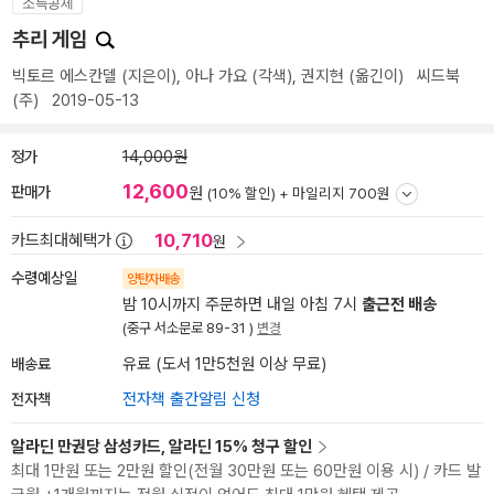
소득공제
추리 게임
빅토르 에스칸델
(지은이),
아나 가요
(각색),
권지현
(옮긴이)
씨드북
(주)
2019-05-13
정가
14,000원
12,600
판매가
원
(10% 할인) +
마일리지 700원
10,710
카드최대혜택가
원
수령예상일
양탄자배송
밤 10시까지 주문하면 내일 아침 7시
출근전 배송
(중구 서소문로 89-31 )
변경
배송료
유료 (도서 1만5천원 이상 무료)
전자책
전자책 출간알림 신청
알라딘 만권당 삼성카드, 알라딘 15% 청구 할인
최대 1만원 또는 2만원 할인(전월 30만원 또는 60만원 이용 시) / 카드 발