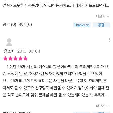
덤!!!''헐~대박 사건!!!!'아오 ㅋㅋㅋㅋㅋㅋ 사건은 1부터 6까지 난위도
떤 답은 넌센스 같기도 했거든요딱 초등 저학년 아이들의 눈높이라서
말쉬지도못하게계속읽어달라고하는거에요.세리가단서를모으면서하
로 구성되어 있어요난위도에 따라 점수도 달라요왜 점수가 있을까
저희 둘째에게 딱인것 같았어요그런데 첫째가 쉽다고 자기가 먼저 답
나씩추리해가는그과정이너무재미있어보였나봐요.그러면서본인도명
요?!네...<추리게임>으로 가족이나 친구들끼리함께 문제를 풀면서
더보기
을 맞춰보겠다고 했지만 오히려 본인이 더 어려워하는것 같더라고요
탐정이되고싶다했었는데.대박!!!이렇게빨리명탐정이될줄은몰랐어요.
점수로 승패를 가르는 게임입니다​책의 제목 그대로 추리 게임 인거
직관적으로 답을 생각해야하는데 너무 어렵게 생각하다보니 엉둥한
공감 (
0
)
댓글 (0)
🤣🤣🤣아이스스로탐정이되어추리할수있는책이새로출간되었거든
죠!!​냐하하하하!!!이런 스타일의 책 너무 좋아하는 딸램이!!취향저격입
답이 나오기도 했어요간만에 아이들과 너무 재미있게 책을 읽었어요
요. 수상한25개사건의미스터리를풀어라! 추리게임_빅토르에스칸
니다근데...문제가 어려워서 도저히 승패를 가르는게임까진 못하겠더
아이들과 함께 추리 퀴즈도 맞춰보고 덩달아 저도 퀴즈를 맞춰보면서
델그림/ 아나가요수수께끼선별및각색 스릴넘치는추리게
메뉴
라구요 ㅋㅋㅋ반전이죠?!두 모녀 머리 맞대고 열심히 단서 찾아추리
시간가는 줄도 몰랐던것 같아요​​ 25개의 미스터리한 사건들을 다 풀
임의세계에온걸환영해요!!사건을풀기위해서는두가지능력이필요하
를 함께해봤습니다인트로에 적힌 글을 유심히 읽다보면 단서가 보이
윤소희
2019-06-04
고나니둘째는 너무 아쉬운 생각이 들었던지 다음에는 100개의 미스
답니다.논리력과상상력이지요.각페이지마다어떤능력을써야하는지
기도 하고그림의 깨알 디테일에 단서가 숨어 있기도 합니다관찰력을
터리한 사건들을 풀어보고 싶다네요저도 어린아이들의 눈높이에 맞
표시되어있어요.사람마다생각하고분석하는방법은다달라요.그다름
최대한 끌어 모아야해요~~!!!​ 추리가 끝났다면 정답을 확인해야 겠
수상한 25개 사건의 미스터리를 풀어라씨드북 추리게임랑이가 요
춘 추리 퀴즈 책들이 많이 나왔으면 좋겠다 싶은 욕심이 생긴책이였
을인정하고서로칭찬해주면서한다면더재미있게그리고더좋은추리가
지요책 부록 부분에 정답과 설명이 적혀있는데정답들이 다닥다닥 붙
즘 탐정이 된 냥, 형사가 된 냥재미있게 추리게임 책을 보고 있어
어요 독서도 하고 추리력, 논리력도 키우고 한꺼번에 세마리 이상의
나올것같아요. 역시나우리둘째너무재미있게보고있어요.처음에는관
어있어서 자꾸 다음 문제정답을 슬쩍 보게되더라구요 정답 미리 알게
요. 25개의 오싹오싹 흥미로운 사건을 다룬 수수께끼 추리게임.혼
토끼를 잡을 수 있는 책이다보니초등저학년 자녀를 둔 분들에게도 꼭
심없더니누나랑제가하는걸보고이제본인이더적극적으로추리하네요.
되는거 무쟈게 싫어하는 모녀...그래서 아예 포스팃으로 붙였습니다
자서도 풀 수 있구요.친구랑도 해결할 수 있어요.엄마,아빠와 함께 편
추천드리고 싶었네요
😆😆😆 왼쪽맨위에톱니바퀴두개가맞물린그림과논리력이란글자가
붙이면서도 보게될까봐 실눈뜨고 붙인 저 ㅋㅋㅋ <수상한 이웃>상상
을 먹고 난이도에 맞춰 문제를 해결 할 수 있는재미있는 책 추리게임
씌여있어요.이문제는논리력을바탕으로풀어야해요.사진속에보이는
력 요구점수 50점난위도 ★★★★★☆리타 부인은 얼마전 새로 이
수수께끼를 풀면서 논리력이 향상되고상상력을 발휘하며 사고력 까
것처럼모든문제는두페이지로한눈에볼수있어요.문제도그리길지않고
더보기
사온 앞집 이웃들을 훔쳐봤어요 그런데 밤이 되자 뭔가 이상한 일이
지 키울 수 있는 재미있고 똑똑한 추리 게임​ 난이도 별로 골라서 문제
그림도많이그려져있고컬러도블랙과포인트컬러로되어있어집중하면