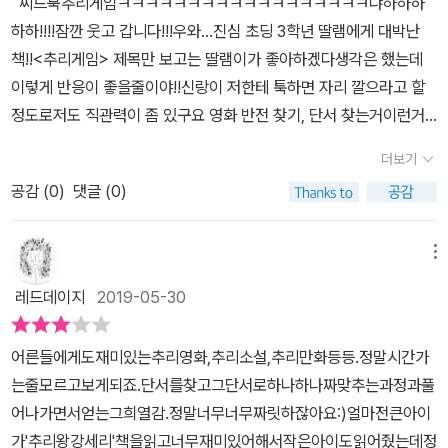
씨드북추리게임ㅋㅋㅋㅋㅋㅋㅋㅋㅋㅋㅋㅋㅋㅋㅋㅋㅋㅋ냐하하하
해결능력이잖아요추리게임을 통해서 문제해결능력이 길러질 것 같았
하하!!!!잠깐 웃고 갑니다!!!우와...진심 초딩 3학년 딸램에게 대박난
어요왜냐하면 25개의 수수께끼를 풀려면 다양한 방식으로 접근을 해
책!!<추리게임> 제목만 보고는 딸램이가 좋아하겠다생각은 했는데
야하거든요한가지의 방시으로 푸는게 아니라 여러가지 생각을 통해
이렇게 반응이 좋을줄이야!!신랑이 저한테 툭하면 자리 깔으라고 할
서 다양한 방법으로 접근하다보니문제해결능력 또한 추리력, 논리력
정도로저도 직관력이 좀 있구요 영화 반전 찾기, 단서 찾는거이런거
못지않게 키워줄 수 있을것 같아서 시리즈로 더 많은 추리 게임들이
엄청 잘하는 스타일인데...<추리게임>은 저조차도 생각 못한 독특하
나왔으면 좋겠다 싶었어요 아이들이 직접 명탐정 홈스가 되어 하나
더보기
고허를 찌르는 추리 결과가 많아서 딸램이랑무릎 탁~!! 치게 만들더
하나 수수께끼를 풀어나가기 시작했어요물론 문제에는 난이도가 나
공감 (
0
)
댓글 (0)
라구요 ㅋㅋㅋㅋㅋㅋ논리력과 상상력을 필요로 하는 <추리게임>​​ 페
와있어서 혼자 풀 수 있는 문제도 있고 엄마가 약간의 힌트를 줘야하
이지 한 장에 추리가 1개씩 담겨있어요제목부터가 등골 오싹하게 만
는 문제도 있었어요그런데 어려운 난이도라고 해도 아이가 접근하는
듭니다도둑이야!할아버지의 유산말 없는 목격자새벽의 노크소리희한
메뉴
방식에 따라, 단서의 의미를 빨리 파악하느냐에 따라 빨리 답을 찾을
한 절도 사건반갑지 않은 소나기(어오...이거 진짜 대박이였음!!!)도망
수 있다보니굳이 먼저 엄마가 힌트를 줄필요는 없을것 같았어요 그
레드데이지
2019-05-30
칠 수 없는 교도소들판의 낯선 이미스터리한 살인 사건블라스 씨의
림도 귀엽고, 문제도 이야기 형식이라 너무 재미있었어요명탐정 코난
승강기ㅎㅎㅎㅎ어떠세요?! 뭔가 느낌 쎄~~하지요?!거대한 선박, 학
에서도 하나의 에피소드안에서 범인을 찾는데 조금 비슷하다는 생각
어른들에게도재미있는추리영화,추리소설,추리만화등등.정말시간가
교, 교도소, 골동품 상점, 왕국의 정원 등 개성 넘치는 배경도 한 몫합
도 들었어요그래서 아이들이 더 재미있어하고 한 문제라도 더 풀려고
는줄모르고보게되죠.단서를찾고그단서로하나하나짜맞추는과정과풀
니다딸램이는 사건 인트로 읽을때마다 어찌나호들갑을 떨어대는
하는것 같았어요​​ 정답이 간단한것 처럼 보였지만 곰곰이 생각해보아
어나가면서얻는그희열감.정말너무너무짜릿하잖아요:)얼마전큰아이
지...'허~~~억!!!!!살인 사건이래!!''엄마...무서워~~!!!!''꺄~~무
야했고답을 알면 빵터질때도 있었어요어떤 답은 논리적이면서도 어
가'추리왕강세리'책을읽고너무재미있어해서작은아이도읽어줬는데정