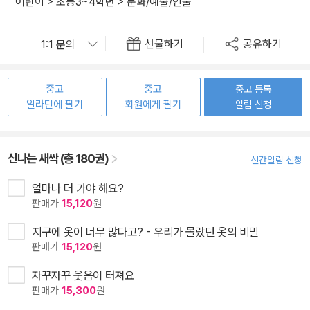
어린이
>
초등3~4학년
>
문화/예술/인물
선물하기
공유하기
중고
중고
중고 등록
알라딘에 팔기
회원에게 팔기
알림 신청
신나는 새싹 (총 180권)
신간알림 신청
얼마나 더 가야 해요?
판매가
15,120
원
지구에 옷이 너무 많다고? - 우리가 몰랐던 옷의 비밀
판매가
15,120
원
자꾸자꾸 웃음이 터져요
판매가
15,300
원