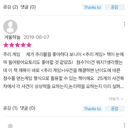
지 않으면다 틀렸다고 말하는 아이때문에 잠시 삐졌었네요. ㅎㅎ오랫
공감 (
2
)
댓글 (0)
만에 머리쓰는 기분을 맛보는 것도 참 좋네요.각각의 사건들에는 난
이도가 별로 표시되어 있구요.논리력을 요하는지 상상력을 요하는지
쓰여 있어요.어쨋든 어른에게도 결코 쉽지 않은 문제들이예요.우리
메뉴
아이는 수상한 이웃이 재밌다고 꼽았어요.리타 부인이 새로 이사온
겨울하늘
2019-06-07
앞집 이웃을 훔쳐보는데요.이상한 일이 벌어집니다.남편은 텔레비젼
을 보고 있었고, 아내는 책을 읽고 있었어요.그런데 갑자기 남편이 집
추리 게임 제가 추리물을 좋아하다 보니이 <추리 게임> 책이 눈에
안의 불을 모두 껐어요.그런데 아내는 그대로 책을 읽고 있어요.이 점
딱 들어왔어요토리도 좋아할 것 같았죠! ​점수?이건 뭐지?생각했는
을 너무 이상하게 본 리타 부인.도대체 무슨 일일까요??여러분도 같
데 이 책 제목이 바로 <추리 게임>!사건을 해결하면 난이도에 따른
이 맞춰 보세요.전 맞췄답니다. ㅋㅋ그 다음으로 아이가 재밌게 본 것
점수를 얻는게임 형식으로 활용할 수 있는 책이에요 25개의 사건목
은 강을 건너라 입니다.논리력을 요하고 난이도가 상이예요.목장 주
차에서 각 사건이 상상력을 요하는지,논리력을 요하는지 미리 살펴볼
인이 강을 건너려는데 강아지와 닭과 옥수수한가마니가 있어요.배가
수 있답니다~^^ 게임을 제대로 즐기고자 한다면,한 명이 정답을 보
너무 작아서 사람 한 명과 짐 한개만 실을 수 있어요.짐을 모두 나르려
더보기
고다른 게임 참가자들이 정답을 본 사람에게 질문을 해서정답을 추리
면 어떻게 해야 할까요? 가 문제인데요.요고요고 생각을 좀 많이 해
공감 (
1
)
댓글 (0)
해서 맞히는 방식으로 진행해야 하는 것 같아요전 늘 토리와 둘이서
야 하는 문제예요.이렇게 저렇게 생각하고 있는데우리 딸이 제가 생
하기 때문에처음에는 토리와 함께 추리를 해보다가 나중엔 토리가 정
각할 시간을 안주고 못맞췄다고 좋아하네요.자기도 못맞췄으니 엄마
답을 보고제가 질문을 해가면서 맞혀 보았답니다 고장 난 에어컨은
메뉴