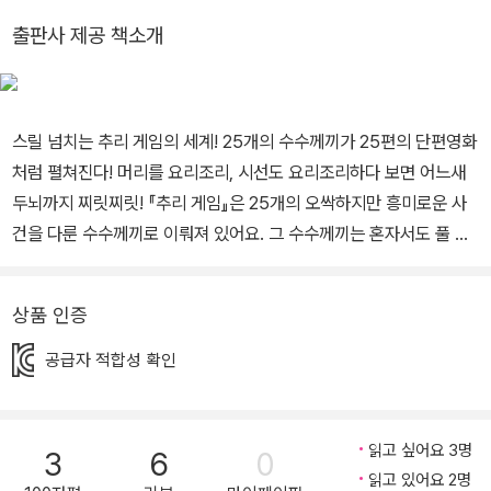
『아나톨의 작은 냄비』 등이 있어요.
출판사 제공 책소개
스릴 넘치는 추리 게임의 세계! 25개의 수수께끼가 25편의 단편영화
처럼 펼쳐진다! 머리를 요리조리, 시선도 요리조리하다 보면 어느새
두뇌까지 찌릿찌릿! 『추리 게임』은 25개의 오싹하지만 흥미로운 사
건을 다룬 수수께끼로 이뤄져 있어요. 그 수수께끼는 혼자서도 풀 수
있고, 친구 또는 가족과 함께도 풀 수 있어요. 어린이들이 혼자 풀 수
있기도 하지만 엄마, 아빠를 비롯한 온 가족이 함께 풀어도 좋은 다양
상품 인증
한 난이도를 갖고 있답니다. 다양한 사건과 다양한 난이도는 누구라
도 ‘추리 게임’을 즐길 수 있도록 해줘요. 여기저기서 단서를 찾아 무
공급자 적합성 확인
릎을 탁! 치는 해결 방법을 구하다 보면 온 가족 모두 명탐정이 될 수
있어요! 『추리 게임』은 사건마다 다양한 2도 채색으로 되어 있어서,
마치 추리 영화 시놉시스를 보는 것과 같은 느낌이 들어요. 책을 펼치
읽고 싶어요 3명
3
6
0
고 읽어 나가는 순간, 영화 속 명탐정 홈스가 된 자신을 발견할 수 있
읽고 있어요 2명