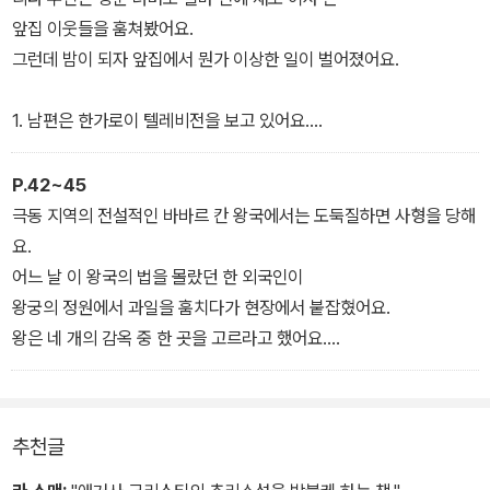
앞집 이웃들을 훔쳐봤어요.
그런데 밤이 되자 앞집에서 뭔가 이상한 일이 벌어졌어요.
1. 남편은 한가로이 텔레비전을 보고 있어요.
2. 아내는 남편 곁에 앉아서 책을 읽어요.
3. 갑자기 남편이 자리에서 일어나더니 집 안의 모든 불을 껐어요.
P.42~45
4. 아내는 아무런 반응도 하지 않고 어둠 속에서 계속 책을 읽었어요.
극동 지역의 전설적인 바바르 칸 왕국에서는 도둑질하면 사형을 당해
요.
옆집에서는 대체 무슨 일이 벌어진 걸까요?
어느 날 이 왕국의 법을 몰랐던 한 외국인이
왕궁의 정원에서 과일을 훔치다가 현장에서 붙잡혔어요.
왕은 네 개의 감옥 중 한 곳을 고르라고 했어요.
감옥을 잘 선택하면 사형을 면할 수 있다고 해요.
1. ‘영원한 불의 감옥’ : 죄수가 들어오자마자 불을 질러요.
추천글
2. ‘호랑이 감옥’ : 일 년 동안 아무것도 먹지 못한 호랑이 네 마리가