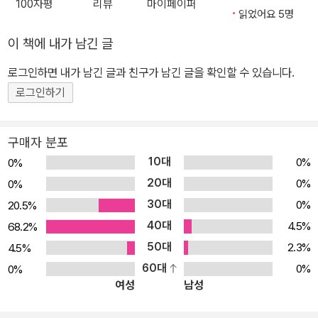
100자평
리뷰
마이페이퍼
발표해온 한정영 작가의 신작으로, 핵실험 때문에 어쩔 수 없이 이주
읽었어요 5명
한 마라케이 섬에 사는 개구쟁이 파세카의 이야기가 독일과 한국을
이 책에 내가 남긴 글
오가며 활동하는 박지영 화가의 이국적이고 따뜻한 그림으로 펼쳐집
로그인하면 내가 남긴 글과 친구가 남긴 글을 확인할 수 있습니다.
니다. 핵 실험 이후 상처받은 사람들에게 다시 지구 온난화니 뭐니 하
로그인하기
는 심각한 환경 문제가 찾아옵니다. 자꾸만 바닷물이 차올라 농작물
은 죽고, 하늘로 쭉쭉 뻗어있던 건강한 나무들도 죽어가지요. 어른들
은 걱정이 가득한데 개구쟁이 파세카는 심통이 날 뿐입니다. 친한 친
구매자 분포
구는 이사 가고 엄마도 다른 나라로 일하러 떠난데다가 좋아하는 나
10대
0%
0%
무 타기를 할 만한 나무도 자꾸 없어지니까요. 그런데 오라는 엄마는
20대
0%
0%
오지 않고 웬 나무뿌리나 덜렁 보내오니 짜증이 납니다. 하지만 할아
30대
0%
20.5%
버지의 이야기를 듣고 조금씩 마음이 열리지요. 이 책은 핵 실험이 남
40대
4.5%
68.2%
긴 상처와 교훈은 어떤 것인지 어린이의 시각으로 알기 쉽게 보여 주
50대
2.3%
4.5%
므로, 우리 아이들이 자연과 역사 문제에 자연스럽게 다가갈 수 있습
60대
0%
0%
니다. 이 책의 독자들은 섬을 지키려는 할아버지의 내력, 가족을 사랑
여성
남성
하는 엄마의 마음, 그리고 망가진 자연을 끝까지 포기하지 않고 복원
해내려는 사람들의 노력을 지켜보며 비키니 섬 핵 실험이라는 역사적