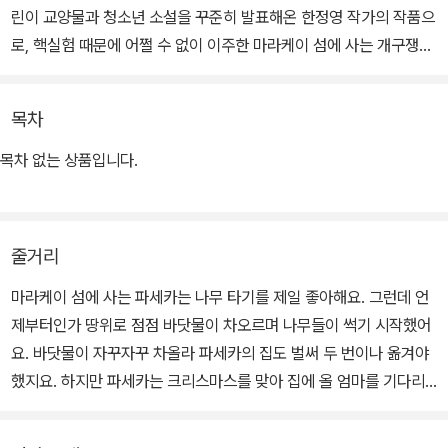
린이 교양물과 청소년 소설을 꾸준히 발표해온 한정영 작가의 작품으
로, 핵실험 때문에 어쩔 수 없이 이주한 마라케이 섬에 사는 개구쟁이
파세카의 이야기가 독일과 한국을 오가며 활동하는 박지영 화가의 이
국적이고 따뜻한 그림으로 펼쳐진다.
목차
비키니 섬 핵 실험 이후 인근 섬으로 삶의 터전을 옮겨야만 했던 이들
목차 없는 상품입니다.
이 찾은 한 그루의 희망 맹그로브. 역사와 상식, 뭉클한 감동은 물론이
고 평화나 환경보호, 희망 등 여러 주요 가치에 대해서도 이야기를 나
눌 수 있는 그림책이다.
줄거리
마라케이 섬에 사는 파세카는 나무 타기를 제일 좋아해요. 그런데 언
제부터인가 땅위로 점점 바닷물이 차오르며 나무들이 썩기 시작했어
요. 바닷물이 자꾸자꾸 차올라 파세카의 집도 벌써 두 번이나 옮겨야
했지요. 하지만 파세카는 크리스마스를 맞아 집에 올 엄마를 기다리
는데 여념이 없었어요. 그러던 중 엄마가 보낸 편지와 함께 보낸 맹그
로브 묘목이 도착하는데…….