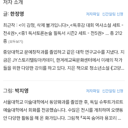
저자 소개
글:
한정영
저자파일
신간알림 신청
최근작 :
<이 감정, 삭제 불가입니다>
,
<독후감 대회 역사소설 세트 -
전4권>
,
<중1 독서토론논술 필독서 시즌2 세트 - 전5권>
… 총 212
종
(모두보기)
중앙대학교 문예창작과를 졸업하고 같은 대학 연구교수를 지냈다. 지
금은 JY스토리텔링아카데미, 한겨레교육문화센터에서 미래의 작가
들을 위한 다양한 강의를 하고 있다. 지은 책으로 청소년소설 《고양이
가 우리를 지배한다면》 《소녀 저격수》 《소녀 퇴마사, 경성의 사라진
아이들》 《나는 조선의 소년 비행사입니다》 《히라도의 눈물》《변신 인
그림:
박지영
저자파일
신간알림 신청
서울》 《아빠는 전쟁 중》 《바다로 간 소년》 등이 있으며, 창작이론서
《동화 청소년 소설쓰기의 모든 것》 《동화 청소년 소설 읽기 필사의
서울대학교 미술대학에서 동양화과를 졸업한 후, 독일 슈투트가르트
모든 것》이 있다. 동화로는 초등학교 국어 활동 교과서 수록작 《굿모
예술대학에서 회화를 전공했습니다. 수많은 전시를 개최하며 오랫동
닝, 굿모닝?》을 비롯해 다수가 있다.
안 다양한 활동을 해 온 화가입니다. 그림책 『꼭꼭 숨어라 용꼬리 보
일라』, 『짠물 먹는 나무』 등에 그림을 그렸고, 지금은 남편과 두 아이