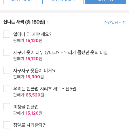
신나는 새싹 (총 180권)
신간알림 신청
얼마나 더 가야 해요?
판매가
15,120
원
지구에 옷이 너무 많다고? - 우리가 몰랐던 옷의 비밀
판매가
15,120
원
자꾸자꾸 웃음이 터져요
판매가
15,300
원
우리는 팬클럽 시리즈 세트 - 전5권
판매가
65,520
원
미생물 팬클럽
판매가
15,120
원
정말로 사과한다면