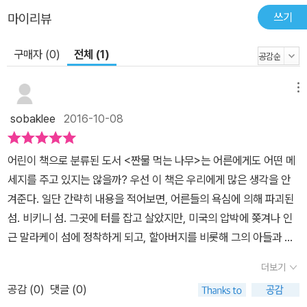
쓰기
마이리뷰
구매자 (0)
전체 (1)
메뉴
sobaklee
2016-10-08
어린이 책으로 분류된 도서 <짠물 먹는 나무>는 어른에게도 어떤 메
세지를 주고 있지는 않을까? 우선 이 책은 우리에게 많은 생각을 안
겨준다. 일단 간략히 내용을 적어보면, 어른들의 욕심에 의해 파괴된
섬. 비키니 섬. 그곳에 터를 잡고 살았지만, 미국의 압박에 쫒겨나 인
근 말라케이 섬에 정착하게 되고, 할아버지를 비롯해 그의 아들과 손
자 등 거주민 모두 함께 말라케이 섬에 강제로 옮겨져 살게 된다. 그
더보기
후 비키니 섬에서의 미국의 핵실험. 그 엄청나고 무시무시한 불기둥
공감 (
0
)
댓글 (0)
에 놀라기도 했지만, 순진한 호기심으로 인해 잠시 방문한 일로 아버