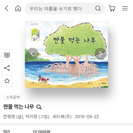
소득공제
짠물 먹는 나무
한정영
(글),
박지영
(그림)
씨드북(주)
2016-09-22
정가
12,000원