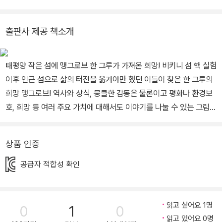
와 함께 독일에서 살고 있습니다.
출판사 제공 책소개
태평양 작은 섬에 맹그로브 한 그루가 가져온 희망! 비키니 섬 핵 실험
이후 인근 섬으로 삶의 터전을 옮겨야만 했던 이들이 찾은 한 그루의
희망 맹그로브! 역사와 상식, 뭉클한 감동은 물론이고 평화나 환경보
호, 희망 등 여러 주요 가치에 대해서도 이야기를 나눌 수 있는 그림
책. 핵 실험으로 망가진 섬에 한 그루의 희망, 맹그로브를 심다! ‘모든
전쟁의 종말과 평화’라는 이름으로 벌어졌던 비키니 섬의 핵 실험. 이
상품 인증
실험 이후 그곳에 살던 사람들은 어떻게 되었을까요? 평화롭게 살던
사람들은 강제로 다른 지역으로 이사해야 했고, 핵실험 이후 방출된
공급자 적합성 확인
방사능에 오염되어 장애를 얻기도 합니다. 이주한 섬도 자꾸만 황폐
해져 아예 다른 나라로 떠나기도 했지요. 이 책은 어린이 독자에게는
거의 알려지지 않았던 비키니 섬 핵 실험 이후를 담은 그림책입니다.
읽고 싶어요 1명
0
1
0
어린이를 위한 동화를 비롯해 어린이 교양물과 청소년 소설을 꾸준히
읽고 있어요 0명