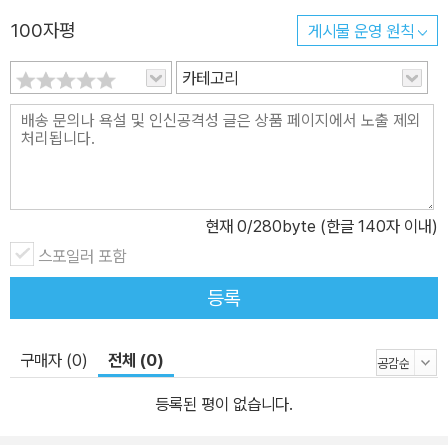
사실을 몰랐어도 맹그로브 한 그루가 가져온 희망의 이야기에 가슴
100자평
게시물 운영 원칙
뭉클한 감동을 충분히 느낄 수 있습니다. 그리고 유네스코 문화유산
이기도 한 비키니 섬에 대한 역사 상식과 함께, ‘평화’ ‘공존’ 등의 대
카테고리
한 주제를 자연스럽게 나누며 지구 온난화 등 환경 문제에 대한 관심
으로까지 발전할 수 있을 것입니다. 이 책이 지금도 벌어지고 있는 지
구 곳곳의 우리 지구촌 이웃들의 생생하고도 혹독한 이야기에도 관심
을 가지고 귀를 기울일 수 있는 발판이 되기를 기대합니다. ※ 비키니
섬 핵 실험: 1946~1958년까지 태평양 중서부 마셜의 비키니 섬에
현재
0
/280byte (한글 140자 이내)
서 이루어진 미국의 핵 폭발 실험으로 비키니?수영복이란 명칭도 이
스포일러 포함
섬에서 유래되었다. 이후 비키니 섬은 핵 실험지에 대한 탁월한 사례
등록
로 인정받아 2010년 유네스코 세계유산으로 지정되었다. [미디어 소
개] ☞ 세계일보 2016년 9월 24일자 기사 바로가기
구매자 (0)
전체 (0)
등록된 평이 없습니다.