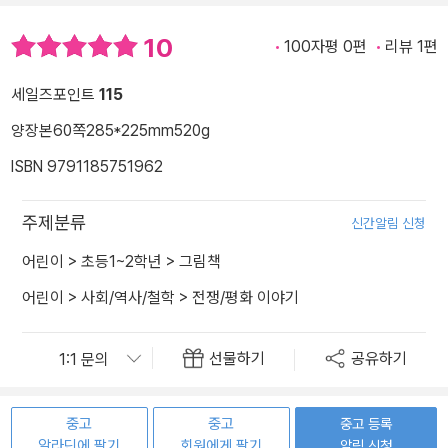
10
100자평 0편
리뷰 1편
세일즈포인트
115
양장본
60쪽
285*225mm
520g
ISBN 9791185751962
주제분류
신간알림 신청
어린이
>
초등1~2학년
>
그림책
어린이
>
사회/역사/철학
>
전쟁/평화 이야기
선물하기
공유하기
중고
중고
중고 등록
알라딘에 팔기
회원에게 팔기
알림 신청