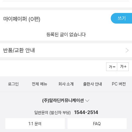
지는 방사능에 노출되어 알 수 없는 병으로 죽고, 그의 아들이자 주인
공 파세카는 왼손 중 두 개의 손가락이 없는 상태로 태어나게 된다. 더
쓰기
마이페이퍼 (0편)
이상의 줄거리 소개는 스포일러가 될 공산이 있어 생략하고자 한다.
이 책은 우리 어른에게도 가벼운 책이 아니다. 내용은 전혀 어렵지 않
등록된 글이 없습니다
다. 많은 삽화와 쉬운 글로 인해 이 책이 말하고자 하는 주제는 확연히
드러난다. 어른들의 욕심으로 인한 무분별한 파괴행위로 많은 사람들
반품/교환 안내
이 고통받고, 아무 죄가 없는 아이들에게까지 많은 피해를 주는 행위
에 대해 많은 반성을 하게 된다. 만일 그 핵실험이 없었다면, 주인공
파세카가 왼손의 변형이 생겨났을까. 아버지가 그렇게 허망하게 일찍
죽었을까. 그의 엄마도 굳이 뉴질랜드로 돈을 벌기위해 갔을까... 비키
로그인
전체 메뉴
회사 소개
출판사 안내
PC 버전
니 섬의 핵실험만 없었다면, 모두 같이 살며 즐겁게 행복하게 살 수 있
었을 텐데 하는 생각이 마구 솟아오른다. 반성이요 후회일까.강제로
(주)알라딘커뮤니케이션
이주하게 된 말라케이 섬으로 점차 바닷물이 다가오면서, 그 짠 염도
를 견디지 못해 섬은 점차 죽어간다. 식물이 죽고, 식수가 오염되고,
1544-2514
일반문의 (발신자 부담)
섬은 침식되어 간다. 그러한 위험에 처한 곳을 지켜줄 수 있는 것은 오
1:1 문의
FAQ
로지 맹그로브 식물이다. 그 맹그로브 식물은 바로 그들이 기댈 수밖