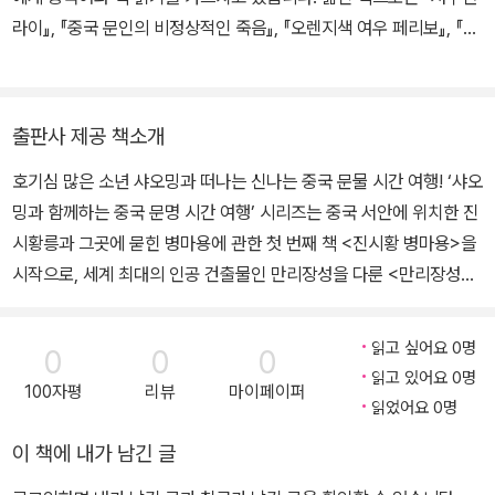
라이』, 『중국 문인의 비정상적인 죽음』, 『오렌지색 여우 페리보』, 『진
시황 병마용』, 『만리장성』, 『자금성』 등이 있습니다.
출판사 제공 책소개
호기심 많은 소년 샤오밍과 떠나는 신나는 중국 문물 시간 여행! ‘샤오
밍과 함께하는 중국 문명 시간 여행’ 시리즈는 중국 서안에 위치한 진
시황릉과 그곳에 묻힌 병마용에 관한 첫 번째 책 <진시황 병마용>을
시작으로, 세계 최대의 인공 건출물인 만리장성을 다룬 <만리장성>
과 중국인의 자부심이자 중국의 심장인 자금성에 대한 <자금성>까
지, 굵직굵직한 중국의 역사적 유물을 흥미로운 이야기 속에 그림책
읽고 싶어요 0명
0
0
0
의 형태로 담아 우리 아이들이 중국의 역사와 문화를 어려서부터 자
읽고 있어요 0명
100자평
리뷰
마이페이퍼
연스럽게 접할 수 있도록 만들어졌습니다. 이 시리즈의 도서들은 ‘최
읽었어요 0명
우수 애니메이션 출판물상’을 수상하고 ‘중국 어린이 권장도서 100
이 책에 내가 남긴 글
권’에 선정된 바 있는 작가 리젠의 야심작입니다. 중국의 유명한 그림
책 작가이자 화가인 저자는 현재까지도 왕성한 작품 활동을 하며 아