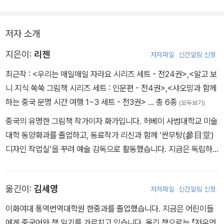
다. 중국의 유명한 그림책 작가이자 화가인 저자는 현재까지도 왕성
한 작품 활동을 하며 아름다운 동양화풍의 그림으로 좋은 평가를 받
저자 소개
고 있다.
지은이:
리젠
저자파일
신간알림 신청
최근작 :
<우리는 매일매일 자라요 시리즈 세트 - 전24권>
,
<알고 보
니 지식 쑥쑥 그림책 시리즈 세트 : 인문편 - 전4권>
,
<샤오밍과 함께
하는 중국 문명 시간 여행 1~3 세트 - 전3권>
… 총 6종
(모두보기)
중국의 유명한 그림책 작가이자 화가입니다. 허베이 사범대학교 미술
대학 동양화과를 졸업하고, 동료작가 리신과 함께 ‘싼무탕(參目堂)
디자인 작업실’을 꾸려 예술 감독으로 활동했습니다. 지금은 독립하
여 전업 작가로 왕성한 작품 활동을 하고 있으며 동양화적 화풍으로
호평을 받고 있습니다. 작품으로는 <만리장성>, <진시황 병마용>, <
옮긴이:
김세영
저자파일
신간알림 신청
우룡>, <설날에는>, <손오공> 등이 있습니다.
이화여대 통역번역대학원 한중과를 졸업했습니다. 지금은 어린이들
에게 중국어와 책 읽기를 가르치고 있습니다. 옮긴 책으로는 『저우언