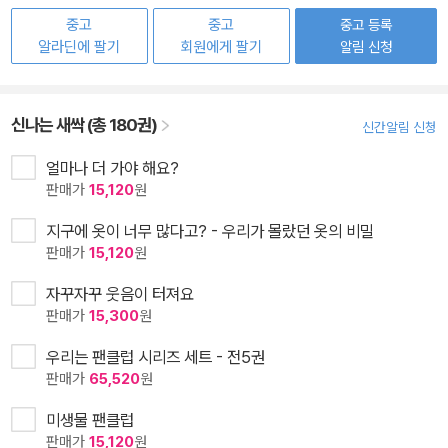
중고
중고
중고 등록
알라딘에 팔기
회원에게 팔기
알림 신청
신나는 새싹 (총 180권)
신간알림 신청
얼마나 더 가야 해요?
판매가
15,120
원
지구에 옷이 너무 많다고? - 우리가 몰랐던 옷의 비밀
판매가
15,120
원
자꾸자꾸 웃음이 터져요
판매가
15,300
원
우리는 팬클럽 시리즈 세트 - 전5권
판매가
65,520
원
미생물 팬클럽
판매가
15,120
원