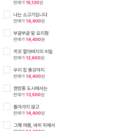
판매가
15,120
원
나는 소고기입니다
판매가
14,400
원
부글부글 말 요리점
판매가
14,400
원
끼꼬 할아버지의 비밀
판매가
12,600
원
우리 집 똥강아지
판매가
14,400
원
한밤중 도시에서는
판매가
13,500
원
돌아가지 않고
판매가
14,400
원
그해 여름, 바위 뒤에서