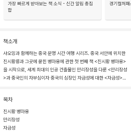
가장 빠르게 받아보는 책 소식 - 신간 알림 총집
경기컬처패스
합
책소개
샤오밍과 함께하는 중국 문명 시간 여행 시리즈. 중국 서안에 위치한
진시황릉과 그곳에 묻힌 병마용에 관한 첫 번째 책 <진시황 병마용>
을 시작으로, 세계 최대의 인공 건출물인 만리장성을 다룬 <만리장성
>과 중국인의 자부심이자 중국의 심장인 자금성에 대한 <자금성>까
지, 굵직굵직한 중국의 역사적 유물을 흥미로운 이야기 속에 그림책
의 형태로 담아 우리 아이들이 중국의 역사와 문화를 어려서부터 자
목차
연스럽게 접할 수 있도록 만들어졌다.
진시황 병마용
이 시리즈의 도서들은 '최우수 애니메이션 출판물상'을 수상하고 '중
만리장성
국 어린이 권장도서 100권'에 선정된 바 있는 작가 리젠의 야심작이
자금성