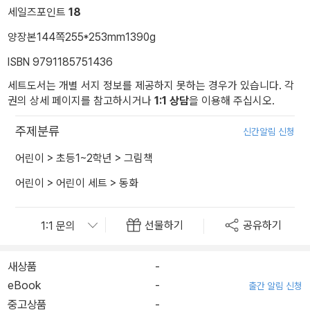
세일즈포인트
18
양장본
144쪽
255*253mm
1390g
ISBN 9791185751436
세트도서는 개별 서지 정보를 제공하지 못하는 경우가 있습니다. 각
권의 상세 페이지를 참고하시거나
1:1 상담
을 이용해 주십시오.
주제분류
신간알림 신청
어린이
>
초등1~2학년
>
그림책
어린이
>
어린이 세트
>
동화
선물하기
공유하기
새상품
-
eBook
-
출간 알림 신청
중고상품
-