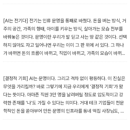
다르다. 그 차이는 재능이 아닌 ‘연결’에서 시작된다. — [프롤로그: A
자녀교육, 인간관계, 멘탈, AI 시민 의식까지 삶의 전 영역에 걸친 7가
I는 기술이 아니다, 문명이다] 중에서
지 전략이 더해진다.
[AI는 전기다] 전기는 인류 문명을 통째로 바꿨다. 돈을 버는 방식, 거
주의 공간, 가족의 형태, 아이를 키우는 방식, 살아가는 모습 전부를
바꿔놓은 것이다. 문명이란 우리가 발 딛고 사는 땅 같은 것이다. 선택
하지 않아도 자고 일어나면 우리는 이미 그 판 위에 서 있다. 그 하나
가 바뀌면 돈의 흐름이 바뀌고, 직업이 바뀌고, 가족의 모습이 바뀌고,
삶 전부가 달라진다. 그동안 당연하다고 여겼던 모든 것이 더는 당연
하지 않게 된다. 문명은 싸우거나 대응하거나 무시할 수 있는 대상이
아니다. 우리가 딛고 사는 땅 그 자체이기 때문이다. — [1부: 싸우거
[결정적 기회] AI는 문명이다. 그리고 격차 없이 평등하다. 이 진실은
나 대응하거나 관심 없거나] 중에서
무엇을 가리킬까? 바로 그렇기에 지금 우리에게 ‘결정적 기회’가 왔
다는 뜻이다. 아마존 직원 3만 명을 날려버릴 정도로 압도적이고 강
력한 존재를 ‘나’도 가질 수 있다는 의미다. 거대 테크 기업들이 천문
학적인 돈을 쏟아부어 만든 문명의 인프라를 동네 떡집 사장님도, 은
퇴를 앞둔 직장인도 똑같이 쓸 수 있다. 빌 게이츠가 쓰는 AI와 내가
오늘 결제한 AI 사이에 시차가 없을뿐더러 성능 차이도 없다. — [1