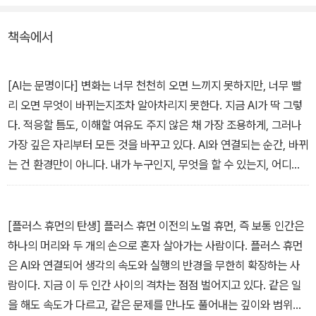
부트의 선언이다.
책속에서
“AI는 기술이 아니라 문명이다.” 저자는 이 한 문장으로 지금 우리가
서 있는 자리를 정의한다. 100년 전 전기가 농경 사회를 산업 사회로
[AI는 문명이다] 변화는 너무 천천히 오면 느끼지 못하지만, 너무 빨
통째로 바꿨듯, AI는 ‘어디서 일하는가’가 아니라 ‘나는 누구인가’라는
리 오면 무엇이 바뀌는지조차 알아차리지 못한다. 지금 AI가 딱 그렇
질문 자체를 다시 쓰고 있다. 이제 질문은 ‘AI를 배울 것인가, 말 것인
다. 적응할 틈도, 이해할 여유도 주지 않은 채 가장 조용하게, 그러나
가’가 아니다. ‘이 새로운 문명 위에서 나는 누구로 살 것인가’다.
가장 깊은 자리부터 모든 것을 바꾸고 있다. AI와 연결되는 순간, 바뀌
는 건 환경만이 아니다. 내가 누구인지, 무엇을 할 수 있는지, 어디까
이 책은 두 종류의 인간을 말한다. 노멀 휴먼과 플러스 휴먼. 노멀 휴
지 갈 수 있는지, ‘나’의 크기와 정의가 함께 달라지기 시작한다. —
먼이 하나의 머리와 두 개의 손으로 혼자 생각하고 혼자 실행하는 사
[프롤로그: AI는 기술이 아니다, 문명이다] 중에서
람이라면, 플러스 휴먼은 AI를 더해 두 개의 뇌와 열 개의 손으로 살아
[플러스 휴먼의 탄생] 플러스 휴먼 이전의 노멀 휴먼, 즉 보통 인간은
가는 사람이다. 둘의 차이는 재능도, 나이도, 학벌도 아니다. 오직 ‘연
하나의 머리와 두 개의 손으로 혼자 살아가는 사람이다. 플러스 휴먼
결’에서 시작된다. 저자는 코딩이라고는 1도 몰랐던 예순둘에 AI 에이
은 AI와 연결되어 생각의 속도와 실행의 반경을 무한히 확장하는 사
전트를 만들고, 바이브 코딩으로 직접 서비스를 론칭하고, ‘메타 김미
람이다. 지금 이 두 인간 사이의 격차는 점점 벌어지고 있다. 같은 일
경’이라는 AI 분신을 구현해나간 자신의 경험을 고스란히 담아 AI 시
을 해도 속도가 다르고, 같은 문제를 만나도 풀어내는 깊이와 범위가
대를 준비하는 4단계 실전 로드맵을 제시한다. 여기에 일, 직업, 돈,