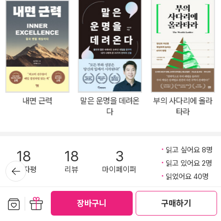
침에 0원이 된 절박함 속에서 ‘디지털 전환’이라는 새로운 길을 찾아
낸 그녀의 목소리는 수십만 독자에게 다시 일어설 용기를 건넸다. 그
로부터 몇 년이 흘러 이번엔 ‘AI 혁명’이라는 또 하나의 거대한 파도가
밀려왔다. 늘 그랬듯 그녀는 정면으로 부딪혔다. 챗GPT에 무작정 말
을 걸고, 자기 인생의 크고 작은 문제들을 함께 풀어보려 애쓰고, 그
치열한 도전과 깨달음의 기록을 한 권의 책으로 엮었다. 《김미경의 플
러스 휴먼》은 대한민국 최고의 강사가 예순둘의 나이로 AI 왕초보에
내면 근력
말은 운명을 데려온
부의 사다리에 올라
서 플러스 휴먼으로 거듭나는 과정을 고스란히 담은 두 번째 리부트
다
타라
의 기록이다. “AI는 기술이 아니다, 문명이다” AI 시대를 관통하는 놀
라운 통찰 AI와 연결된 인간의 새로운 정의! 이 책이 시중의 수많은 AI
입문서와 결정적으로 다른 지점은 여기에 있다. 기술을 가르치지 않
읽고 싶어요 8명
18
18
3
는다. 대신 문명을 읽는 법을 알려준다. 저자는 AI를 ‘새로운 전기(ne
읽고 있어요 2명
뒤로가
100자평
리뷰
마이페이퍼
기
w electricity)’라 부른다. 100년 전 전기가 농경 사회를 산업 사회
읽었어요 40명
로 통째로 바꿨듯, AI는 지금 우리가 일하고 배우고 관계 맺고 꿈꾸는
이 책에 내가 남긴 글
보관함담기
선물하기
장바구니
구매하기
방식 전체를 다시 쓰고 있다. 문명은 싸우거나 무시할 수 있는 대상이
로그인하면 내가 남긴 글과 친구가 남긴 글을 확인할 수 있습니다.
아니다. 선택하지 않아도 자고 일어나면 그 판 위에 내가 서 있게 된