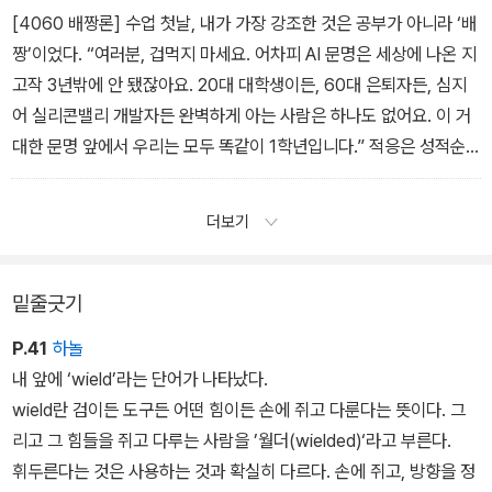
부: 위협 속에 숨어 있는 ‘결정적 기회’] 중에서
[4060 배짱론] 수업 첫날, 내가 가장 강조한 것은 공부가 아니라 ‘배
짱’이었다. “여러분, 겁먹지 마세요. 어차피 AI 문명은 세상에 나온 지
고작 3년밖에 안 됐잖아요. 20대 대학생이든, 60대 은퇴자든, 심지
어 실리콘밸리 개발자든 완벽하게 아는 사람은 하나도 없어요. 이 거
대한 문명 앞에서 우리는 모두 똑같이 1학년입니다.” 적응은 성적순
으로 되는 게 아니다. 남들이 뭐라건 ‘1학년인데 어쩔래’라고 말할 수
있는 배짱, 알아듣건 말건 교실에 끝까지 앉아 있는 배짱, 모르면 모른
더보기
다고 말하는 배짱. 원래 배짱 있는 이들이 적응은 제일 잘한다. — [1
부: 우리는 모두 1학년이다] 중에서
밑줄긋기
P.41
하놀
내 앞에 ‘wield’라는 단어가 나타났다.
wield란 검이든 도구든 어떤 힘이든 손에 쥐고 다룬다는 뜻이다. 그
리고 그 힘들을 쥐고 다루는 사람을 ’월더(wielded)‘라고 부른다.
휘두른다는 것은 사용하는 것과 확실히 다르다. 손에 쥐고, 방향을 정