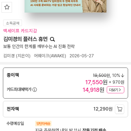
소득공제
맥세이프 카드지갑
김미경의 플러스 휴먼
보통 인간의 한계를 깨부수는 AI 진화 전략
김미경
(지은이)
어웨이크(AWAKE)
2026-05-27
종이책
19,500
원,
10%
17,550
원
+ 970원
14,918
원
카드최대혜택가
더보기
전자책
12,290
원
수령예상일
양탄자배송
지금 주문하면 내일 밤 11시
잠들기전 배송