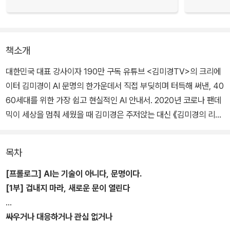
책소개
대한민국 대표 강사이자 190만 구독 유튜브 <김미경TV>의 크리에
이터 김미경이 AI 문명의 한가운데서 직접 부딪히며 터득해 써낸, 40
60세대를 위한 가장 쉽고 현실적인 AI 안내서. 2020년 코로나 팬데
믹이 세상을 멈춰 세웠을 때 김미경은 주저앉는 대신 《김미경의 리부
트》를 썼다.
목차
강연 매출이 하루아침에 0원이 된 절박함 속에서 '디지털 전환'이라는
새로운 길을 찾아낸 그녀의 목소리는 수십만 독자에게 다시 일어설
[프롤로그] AI는 기술이 아니다, 문명이다.
용기를 건넸다. 그로부터 몇 년이 흘러 이번엔 AI 혁명이라는 또 하나
[1부] 겁내지 마라, 새로운 문이 열린다
의 거대한 파도가 밀려왔다. 늘 그랬듯 그녀는 정면으로 부딪혔다.
《김미경의 플러스 휴먼》은 그 치열한 도전과 깨달음의 기록이자, 예
싸우거나 대응하거나 관심 없거나
순둘의 나이로 AI 왕초보에서 플러스 휴먼으로 거듭나는 두 번째 리