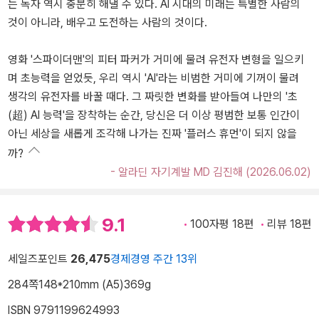
는 독자 역시 충분히 해낼 수 있다. AI 시대의 미래는 특별한 사람의
것이 아니라, 배우고 도전하는 사람의 것이다.
영화 '스파이더맨'의 피터 파커가 거미에 물려 유전자 변형을 일으키
며 초능력을 얻었듯, 우리 역시 'AI'라는 비범한 거미에 기꺼이 물려
생각의 유전자를 바꿀 때다. 그 짜릿한 변화를 받아들여 나만의 '초
(超) AI 능력'을 장착하는 순간, 당신은 더 이상 평범한 보통 인간이
아닌 세상을 새롭게 조각해 나가는 진짜 '플러스 휴먼'이 되지 않을
까?
- 알라딘 자기계발 MD 김진해 (2026.06.02)
9.1
100자평 18편
리뷰 18편
세일즈포인트
26,475
경제경영 주간 13위
284쪽
148*210mm (A5)
369g
ISBN 9791199624993