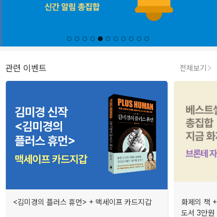
관련 이벤트
전체보기
<김미경의 플러스 휴먼> + 맥세이프 카드지갑
화제의 책 +
도서 3만원