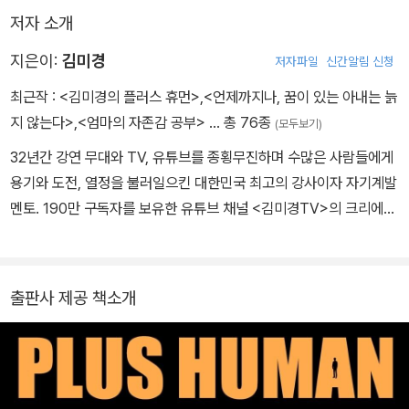
저자 소개
지은이:
김미경
저자파일
신간알림 신청
최근작 :
<김미경의 플러스 휴먼>
,
<언제까지나, 꿈이 있는 아내는 늙
지 않는다>
,
<엄마의 자존감 공부>
… 총 76종
(모두보기)
32년간 강연 무대와 TV, 유튜브를 종횡무진하며 수많은 사람들에게
용기와 도전, 열정을 불러일으킨 대한민국 최고의 강사이자 자기계발
멘토. 190만 구독자를 보유한 유튜브 채널 <김미경TV>의 크리에이
터이자 ≪김미경의 리부트≫, ≪김미경의 마흔 수업≫, ≪김미경의 딥
마인드≫ 등 베스트셀러를 펴낸 작가다. 김미경의 책과 강연은 늘 그
녀의 정직한 실패담이자 치열한 삶의 기록이다. 먼저 도전하고 넘어
출판사 제공 책소개
지고 다시 일어난 경험을 통해 수많은 사람들에게 용기와 위로를 전
했다. 몇 년 전 코로나 때도 마찬가지였다. 한순간 강연이 모두 사라지
면서 회사 매출은 0원이 됐다. 그 절박함 속에서 그녀는 ‘디지털 전
환’이라는 새로운 길을 발견했고, ≪김미경의 리부트≫라는 책으로 좌